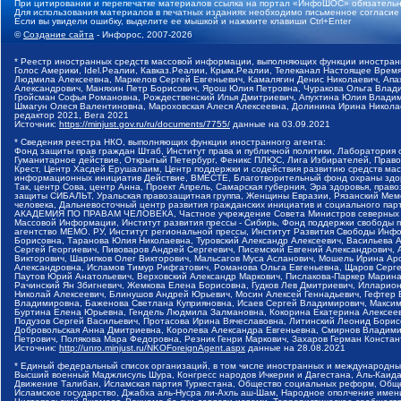
При цитировании и перепечатке материалов ссылка на портал «ИнфоШОС» обязательн
Для использования материалов в печатных изданиях необходимо письменное согласие
Если вы увидели ошибку, выделите ее мышкой и нажмите клавиши Ctrl+Enter
©
Создание сайта
- Инфорос, 2007-2026
* Реестр иностранных средств массовой информации, выполняющих функции иностранн
Голос Америки, Idel.Реалии, Кавказ.Реалии, Крым.Реалии, Телеканал Настоящее Время
Людмила Алексеевна, Маркелов Сергей Евгеньевич, Камалягин Денис Николаевич, Апах
Александрович, Маняхин Петр Борисович, Ярош Юлия Петровна, Чуракова Ольга Влади
Гройсман Софья Романовна, Рождественский Илья Дмитриевич, Апухтина Юлия Владимир
Шмагун Олеся Валентиновна, Мароховская Алеся Алексеевна, Долинина Ирина Никола
редактор 2021, Вега 2021
Источник:
https://minjust.gov.ru/ru/documents/7755/
данные на
03.09.2021
* Сведения реестра НКО, выполняющих функции иностранного агента:
Фонд защиты прав граждан Штаб, Институт права и публичной политики, Лаборатория
Гуманитарное действие, Открытый Петербург, Феникс ПЛЮС, Лига Избирателей, Правов
Крест, Центр Хасдей Ерушалаим, Центр поддержки и содействия развитию средств мас
информационных инициатив Действие, ВМЕСТЕ, Благотворительный фонд охраны здоров
Так, центр Сова, центр Анна, Проект Апрель, Самарская губерния, Эра здоровья, пр
защиты СИБАЛЬТ, Уральская правозащитная группа, Женщины Евразии, Рязанский Мемо
человека, Дальневосточный центр развития гражданских инициатив и социального пар
АКАДЕМИЯ ПО ПРАВАМ ЧЕЛОВЕКА, Частное учреждение Совета Министров северных стр
Массовой Информации, Институт развития прессы - Сибирь, Фонд поддержки свободы 
агентство МЕМО. РУ, Институт региональной прессы, Институт Развития Свободы Инф
Борисовна, Таранова Юлия Николаевна, Туровский Александр Алексеевич, Васильева 
Сергей Георгиевич, Пивоваров Андрей Сергеевич, Писемский Евгений Александрович,
Викторович, Шарипков Олег Викторович, Мальсагов Муса Асланович, Мошель Ирина Ар
Александровна, Исламов Тимур Рифгатович, Романова Ольга Евгеньевна, Щаров Серг
Паутов Юрий Анатольевич, Верховский Александр Маркович, Пислакова-Паркер Марина
Рачинский Ян Збигневич, Жемкова Елена Борисовна, Гудков Лев Дмитриевич, Иллари
Николай Алексеевич, Блинушов Андрей Юрьевич, Мосин Алексей Геннадьевич, Гефтер
Владимировна, Баженова Светлана Куприяновна, Исаев Сергей Владимирович, Максим
Буртина Елена Юрьевна, Гендель Людмила Залмановна, Кокорина Екатерина Алексеев
Подузов Сергей Васильевич, Протасова Ирина Вячеславовна, Литинский Леонид Борис
Добровольская Анна Дмитриевна, Королева Александра Евгеньевна, Смирнов Владими
Петрович, Полякова Мара Федоровна, Резник Генри Маркович, Захаров Герман Конста
Источник:
http://unro.minjust.ru/NKOForeignAgent.aspx
данные на
28.08.2021
* Единый федеральный список организаций, в том числе иностранных и международны
Высший военный Маджлисуль Шура, Конгресс народов Ичкерии и Дагестана, Аль-Каида, 
Движение Талибан, Исламская партия Туркестана, Общество социальных реформ, Общес
Исламское государство, Джабха аль-Нусра ли-Ахль аш-Шам, Народное ополчение имен