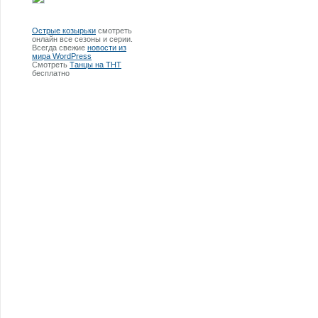
Острые козырьки
смотреть
онлайн все сезоны и серии.
Всегда свежие
новости из
мира WordPress
Смотреть
Танцы на ТНТ
бесплатно