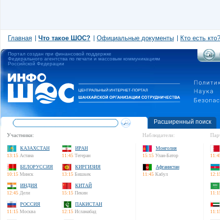
Главная
Что такое ШОС?
Официальные документы
Кто есть кто
Портал создан при финансовой поддержке
Федерального агентства по печати и массовым коммуникациям
Российской Федерации
Расширенный поиск
Участники:
Наблюдатели:
Пар
КАЗАХСТАН
ИРАН
Монголия
13:15
Астана
11:45
Тегеран
15:15
Улан-Батор
11:4
БЕЛОРУССИЯ
КИРГИЗИЯ
Афганистан
10:15
Минск
13:15
Бишкек
11:45
Кабул
12:1
ИНДИЯ
КИТАЙ
12:45
Дели
15:15
Пекин
11:1
РОССИЯ
ПАКИСТАН
11:15
Москва
12:15
Исламабад
11:1