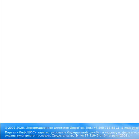
© 2007-2026, Информационное агентство ИнфоРос. Тел.: +7 495 718-84-11, E-mail:
info
Портал «ИнфоШОС» зарегистрирован в Федеральной службе по надзору в сфере массо
охраны культурного наследия. Свидетельство Эл № 77-31649 от 04 апреля 2008 г.