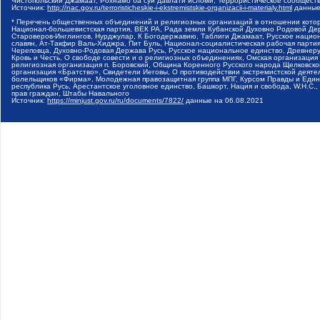
Чистопольский Джамаат, Рохнамо ба суи давлати исломи, Террористическое сообщест
Источник:
http://nac.gov.ru/terroristicheskie-i-ekstremistskie-organizacii-i-materialy.html
данные
* Перечень общественных объединений и религиозных организаций в отношении котор
Национал-большевистская партия, ВЕК РА, Рада земли Кубанской Духовно Родовой Де
Староверов-Инглингов, Нурджулар, К Богодержавию, Таблиги Джамаат, Русское наци
славян, Ат-Такфир Валь-Хиджра, Пит Буль, Национал-социалистическая рабочая парт
Череповца, Духовно-Родовая Держава Русь, Русское национальное единство, Древнер
Кровь и Честь, О свободе совести и о религиозных объединениях, Омская организаци
религиозная организация п. Боровский, Община Коренного Русского народа Щелковског
организация «Братство», Свидетели Иеговы, О противодействии экстремистской деяте
болельщиков «Фирма», Молодежная правозащитная группа МПГ, Курсом Правды и Единен
республика Русь, Арестантское уголовное единство, Башкорт, Нация и свобода, W.H.С
прав граждан, Штабы Навального
Источник:
https://minjust.gov.ru/ru/documents/7822/
данные на
06.08.2021