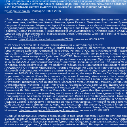
При цитировании и перепечатке материалов ссылка на портал «ИнфоШОС» обязательн
Для использования материалов в печатных изданиях необходимо письменное согласие
Если вы увидели ошибку, выделите ее мышкой и нажмите клавиши Ctrl+Enter
©
Создание сайта
- Инфорос, 2007-2026
* Реестр иностранных средств массовой информации, выполняющих функции иностранн
Голос Америки, Idel.Реалии, Кавказ.Реалии, Крым.Реалии, Телеканал Настоящее Время
Людмила Алексеевна, Маркелов Сергей Евгеньевич, Камалягин Денис Николаевич, Апах
Александрович, Маняхин Петр Борисович, Ярош Юлия Петровна, Чуракова Ольга Влади
Гройсман Софья Романовна, Рождественский Илья Дмитриевич, Апухтина Юлия Владимир
Шмагун Олеся Валентиновна, Мароховская Алеся Алексеевна, Долинина Ирина Никола
редактор 2021, Вега 2021
Источник:
https://minjust.gov.ru/ru/documents/7755/
данные на
03.09.2021
* Сведения реестра НКО, выполняющих функции иностранного агента:
Фонд защиты прав граждан Штаб, Институт права и публичной политики, Лаборатория
Гуманитарное действие, Открытый Петербург, Феникс ПЛЮС, Лига Избирателей, Правов
Крест, Центр Хасдей Ерушалаим, Центр поддержки и содействия развитию средств мас
информационных инициатив Действие, ВМЕСТЕ, Благотворительный фонд охраны здоров
Так, центр Сова, центр Анна, Проект Апрель, Самарская губерния, Эра здоровья, пр
защиты СИБАЛЬТ, Уральская правозащитная группа, Женщины Евразии, Рязанский Мемо
человека, Дальневосточный центр развития гражданских инициатив и социального пар
АКАДЕМИЯ ПО ПРАВАМ ЧЕЛОВЕКА, Частное учреждение Совета Министров северных стр
Массовой Информации, Институт развития прессы - Сибирь, Фонд поддержки свободы 
агентство МЕМО. РУ, Институт региональной прессы, Институт Развития Свободы Инф
Борисовна, Таранова Юлия Николаевна, Туровский Александр Алексеевич, Васильева 
Сергей Георгиевич, Пивоваров Андрей Сергеевич, Писемский Евгений Александрович,
Викторович, Шарипков Олег Викторович, Мальсагов Муса Асланович, Мошель Ирина Ар
Александровна, Исламов Тимур Рифгатович, Романова Ольга Евгеньевна, Щаров Серг
Паутов Юрий Анатольевич, Верховский Александр Маркович, Пислакова-Паркер Марина
Рачинский Ян Збигневич, Жемкова Елена Борисовна, Гудков Лев Дмитриевич, Иллари
Николай Алексеевич, Блинушов Андрей Юрьевич, Мосин Алексей Геннадьевич, Гефтер
Владимировна, Баженова Светлана Куприяновна, Исаев Сергей Владимирович, Максим
Буртина Елена Юрьевна, Гендель Людмила Залмановна, Кокорина Екатерина Алексеев
Подузов Сергей Васильевич, Протасова Ирина Вячеславовна, Литинский Леонид Борис
Добровольская Анна Дмитриевна, Королева Александра Евгеньевна, Смирнов Владими
Петрович, Полякова Мара Федоровна, Резник Генри Маркович, Захаров Герман Конста
Источник:
http://unro.minjust.ru/NKOForeignAgent.aspx
данные на
28.08.2021
* Единый федеральный список организаций, в том числе иностранных и международны
Высший военный Маджлисуль Шура, Конгресс народов Ичкерии и Дагестана, Аль-Каида, 
Движение Талибан, Исламская партия Туркестана, Общество социальных реформ, Общес
Исламское государство, Джабха аль-Нусра ли-Ахль аш-Шам, Народное ополчение имен