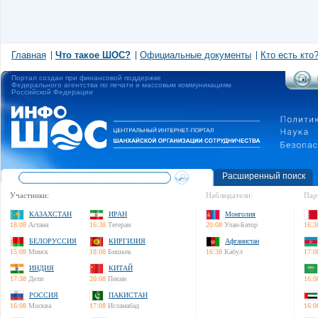
Главная
Что такое ШОС?
Официальные документы
Кто есть кто
Портал создан при финансовой поддержке
Федерального агентства по печати и массовым коммуникациям
Российской Федерации
Расширенный поиск
Участники:
Наблюдатели:
Пар
КАЗАХСТАН
ИРАН
Монголия
18:08
Астана
16:38
Тегеран
20:08
Улан-Батор
16:3
БЕЛОРУССИЯ
КИРГИЗИЯ
Афганистан
15:08
Минск
18:08
Бишкек
16:38
Кабул
17:0
ИНДИЯ
КИТАЙ
17:38
Дели
20:08
Пекин
16:0
РОССИЯ
ПАКИСТАН
16:08
Москва
17:08
Исламабад
16:0