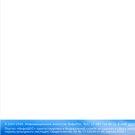
© 2007-2026, Информационное агентство ИнфоРос. Тел.: +7 495 718-84-11, E-mail:
info
Портал «ИнфоШОС» зарегистрирован в Федеральной службе по надзору в сфере массо
охраны культурного наследия. Свидетельство Эл № 77-31649 от 04 апреля 2008 г.