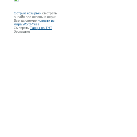
Острые козырьки
смотреть
онлайн все сезоны и серии.
Всегда свежие
новости из
мира WordPress
Смотреть
Танцы на ТНТ
бесплатно