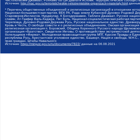
Чистопольский Джамаат, Рохнамо ба суи давлати исломи, Террористическое сообщест
Источник:
http://nac.gov.ru/terroristicheskie-i-ekstremistskie-organizacii-i-materialy.html
данные
* Перечень общественных объединений и религиозных организаций в отношении котор
Национал-большевистская партия, ВЕК РА, Рада земли Кубанской Духовно Родовой Де
Староверов-Инглингов, Нурджулар, К Богодержавию, Таблиги Джамаат, Русское наци
славян, Ат-Такфир Валь-Хиджра, Пит Буль, Национал-социалистическая рабочая парт
Череповца, Духовно-Родовая Держава Русь, Русское национальное единство, Древнер
Кровь и Честь, О свободе совести и о религиозных объединениях, Омская организаци
религиозная организация п. Боровский, Община Коренного Русского народа Щелковског
организация «Братство», Свидетели Иеговы, О противодействии экстремистской деяте
болельщиков «Фирма», Молодежная правозащитная группа МПГ, Курсом Правды и Единен
республика Русь, Арестантское уголовное единство, Башкорт, Нация и свобода, W.H.С
прав граждан, Штабы Навального
Источник:
https://minjust.gov.ru/ru/documents/7822/
данные на
06.08.2021