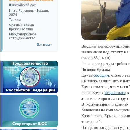
Шанхайский дух
Игры Будущего - Казань
2024
Туризм
Чрезвычайные
происшествия
Международное
сотрудничество
Все темы »
Высший антикоррупционн
заключения под стражу на 
(около $3,1 млн).
Ранее прокуратура требовал
Позиция Ермака
Ермак
сообщил
, что его з
Он также заявил, что у нег
Ермак отметил, что у него 
Ранее Ермак
открестился
в 
а также не признал ссору с
В комментарии изданию "
Зеленским не был эмоциона
Кроме того, Ермак, по да
эзотерикой.
Во время заседания суда 