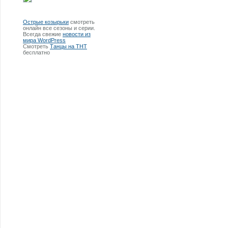
Острые козырьки
смотреть
онлайн все сезоны и серии.
Всегда свежие
новости из
мира WordPress
Смотреть
Танцы на ТНТ
бесплатно