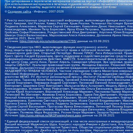
При цитировании и перепечатке материалов ссылка на портал «ИнфоШОС» обязательн
Для использования материалов в печатных изданиях необходимо письменное согласие
Если вы увидели ошибку, выделите ее мышкой и нажмите клавиши Ctrl+Enter
©
Создание сайта
- Инфорос, 2007-2026
* Реестр иностранных средств массовой информации, выполняющих функции иностранн
Голос Америки, Idel.Реалии, Кавказ.Реалии, Крым.Реалии, Телеканал Настоящее Время
Людмила Алексеевна, Маркелов Сергей Евгеньевич, Камалягин Денис Николаевич, Апах
Александрович, Маняхин Петр Борисович, Ярош Юлия Петровна, Чуракова Ольга Влади
Гройсман Софья Романовна, Рождественский Илья Дмитриевич, Апухтина Юлия Владимир
Шмагун Олеся Валентиновна, Мароховская Алеся Алексеевна, Долинина Ирина Никола
редактор 2021, Вега 2021
Источник:
https://minjust.gov.ru/ru/documents/7755/
данные на
03.09.2021
* Сведения реестра НКО, выполняющих функции иностранного агента:
Фонд защиты прав граждан Штаб, Институт права и публичной политики, Лаборатория
Гуманитарное действие, Открытый Петербург, Феникс ПЛЮС, Лига Избирателей, Правов
Крест, Центр Хасдей Ерушалаим, Центр поддержки и содействия развитию средств мас
информационных инициатив Действие, ВМЕСТЕ, Благотворительный фонд охраны здоров
Так, центр Сова, центр Анна, Проект Апрель, Самарская губерния, Эра здоровья, пр
защиты СИБАЛЬТ, Уральская правозащитная группа, Женщины Евразии, Рязанский Мемо
человека, Дальневосточный центр развития гражданских инициатив и социального пар
АКАДЕМИЯ ПО ПРАВАМ ЧЕЛОВЕКА, Частное учреждение Совета Министров северных стр
Массовой Информации, Институт развития прессы - Сибирь, Фонд поддержки свободы 
агентство МЕМО. РУ, Институт региональной прессы, Институт Развития Свободы Инф
Борисовна, Таранова Юлия Николаевна, Туровский Александр Алексеевич, Васильева 
Сергей Георгиевич, Пивоваров Андрей Сергеевич, Писемский Евгений Александрович,
Викторович, Шарипков Олег Викторович, Мальсагов Муса Асланович, Мошель Ирина Ар
Александровна, Исламов Тимур Рифгатович, Романова Ольга Евгеньевна, Щаров Серг
Паутов Юрий Анатольевич, Верховский Александр Маркович, Пислакова-Паркер Марина
Рачинский Ян Збигневич, Жемкова Елена Борисовна, Гудков Лев Дмитриевич, Иллари
Николай Алексеевич, Блинушов Андрей Юрьевич, Мосин Алексей Геннадьевич, Гефтер
Владимировна, Баженова Светлана Куприяновна, Исаев Сергей Владимирович, Максим
Буртина Елена Юрьевна, Гендель Людмила Залмановна, Кокорина Екатерина Алексеев
Подузов Сергей Васильевич, Протасова Ирина Вячеславовна, Литинский Леонид Борис
Добровольская Анна Дмитриевна, Королева Александра Евгеньевна, Смирнов Владими
Петрович, Полякова Мара Федоровна, Резник Генри Маркович, Захаров Герман Конста
Источник:
http://unro.minjust.ru/NKOForeignAgent.aspx
данные на
28.08.2021
* Единый федеральный список организаций, в том числе иностранных и международны
Высший военный Маджлисуль Шура, Конгресс народов Ичкерии и Дагестана, Аль-Каида, 
Движение Талибан, Исламская партия Туркестана, Общество социальных реформ, Общес
Исламское государство, Джабха аль-Нусра ли-Ахль аш-Шам, Народное ополчение имен