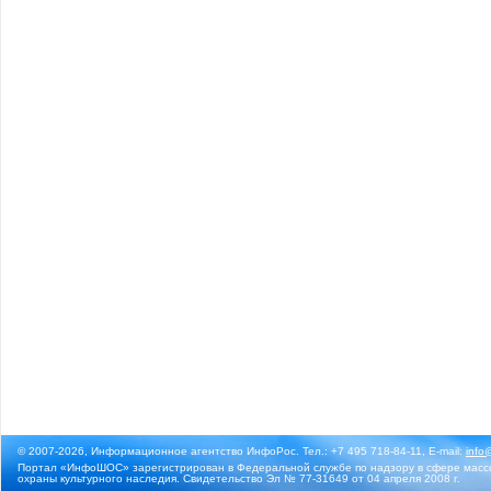
© 2007-2026, Информационное агентство ИнфоРос. Тел.: +7 495 718-84-11, E-mail:
info
Портал «ИнфоШОС» зарегистрирован в Федеральной службе по надзору в сфере массо
охраны культурного наследия. Свидетельство Эл № 77-31649 от 04 апреля 2008 г.