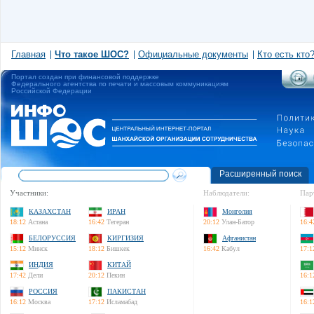
Главная
Что такое ШОС?
Официальные документы
Кто есть кто
Портал создан при финансовой поддержке
Федерального агентства по печати и массовым коммуникациям
Российской Федерации
Расширенный поиск
Участники:
Наблюдатели:
Пар
КАЗАХСТАН
ИРАН
Монголия
18:12
Астана
16:42
Тегеран
20:12
Улан-Батор
16:4
БЕЛОРУССИЯ
КИРГИЗИЯ
Афганистан
15:12
Минск
18:12
Бишкек
16:42
Кабул
17:1
ИНДИЯ
КИТАЙ
17:42
Дели
20:12
Пекин
16:1
РОССИЯ
ПАКИСТАН
16:12
Москва
17:12
Исламабад
16:1