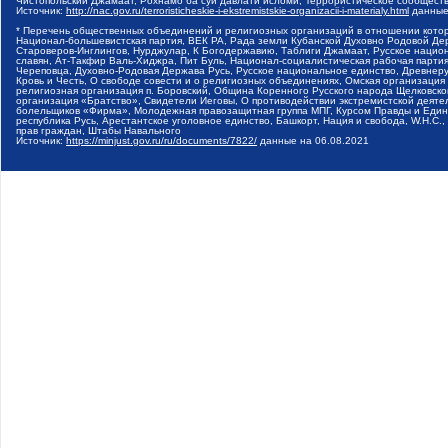
Чистопольский Джамаат, Рохнамо ба суи давлати исломи, Террористическое сообщест
Источник:
http://nac.gov.ru/terroristicheskie-i-ekstremistskie-organizacii-i-materialy.html
данные
* Перечень общественных объединений и религиозных организаций в отношении котор
Национал-большевистская партия, ВЕК РА, Рада земли Кубанской Духовно Родовой Де
Староверов-Инглингов, Нурджулар, К Богодержавию, Таблиги Джамаат, Русское наци
славян, Ат-Такфир Валь-Хиджра, Пит Буль, Национал-социалистическая рабочая парт
Череповца, Духовно-Родовая Держава Русь, Русское национальное единство, Древнер
Кровь и Честь, О свободе совести и о религиозных объединениях, Омская организаци
религиозная организация п. Боровский, Община Коренного Русского народа Щелковског
организация «Братство», Свидетели Иеговы, О противодействии экстремистской деяте
болельщиков «Фирма», Молодежная правозащитная группа МПГ, Курсом Правды и Единен
республика Русь, Арестантское уголовное единство, Башкорт, Нация и свобода, W.H.С
прав граждан, Штабы Навального
Источник:
https://minjust.gov.ru/ru/documents/7822/
данные на
06.08.2021