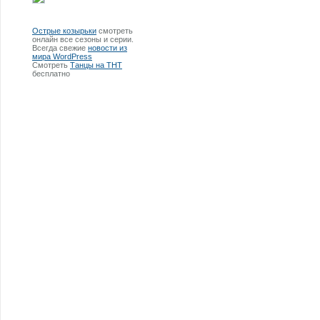
Острые козырьки
смотреть
онлайн все сезоны и серии.
Всегда свежие
новости из
мира WordPress
Смотреть
Танцы на ТНТ
бесплатно