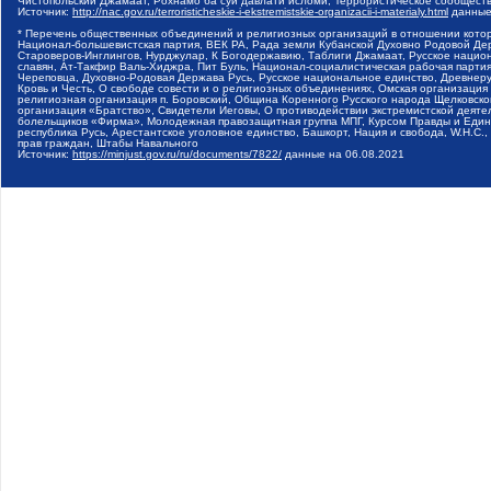
Чистопольский Джамаат, Рохнамо ба суи давлати исломи, Террористическое сообщест
Источник:
http://nac.gov.ru/terroristicheskie-i-ekstremistskie-organizacii-i-materialy.html
данные
* Перечень общественных объединений и религиозных организаций в отношении котор
Национал-большевистская партия, ВЕК РА, Рада земли Кубанской Духовно Родовой Де
Староверов-Инглингов, Нурджулар, К Богодержавию, Таблиги Джамаат, Русское наци
славян, Ат-Такфир Валь-Хиджра, Пит Буль, Национал-социалистическая рабочая парт
Череповца, Духовно-Родовая Держава Русь, Русское национальное единство, Древнер
Кровь и Честь, О свободе совести и о религиозных объединениях, Омская организаци
религиозная организация п. Боровский, Община Коренного Русского народа Щелковског
организация «Братство», Свидетели Иеговы, О противодействии экстремистской деяте
болельщиков «Фирма», Молодежная правозащитная группа МПГ, Курсом Правды и Единен
республика Русь, Арестантское уголовное единство, Башкорт, Нация и свобода, W.H.С
прав граждан, Штабы Навального
Источник:
https://minjust.gov.ru/ru/documents/7822/
данные на
06.08.2021