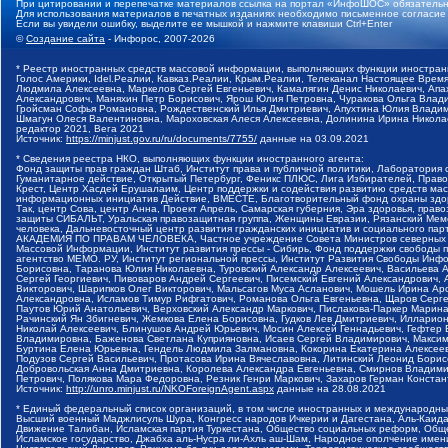
При цитировании и перепечатке материалов ссылка на портал «ИнфоШОС» обязательн
Для использования материалов в печатных изданиях необходимо письменное согласие
Если вы увидели ошибку, выделите ее мышкой и нажмите клавиши Ctrl+Enter
©
Создание сайта
- Инфорос, 2007-2026
* Реестр иностранных средств массовой информации, выполняющих функции иностранн
Голос Америки, Idel.Реалии, Кавказ.Реалии, Крым.Реалии, Телеканал Настоящее Время
Людмила Алексеевна, Маркелов Сергей Евгеньевич, Камалягин Денис Николаевич, Апах
Александрович, Маняхин Петр Борисович, Ярош Юлия Петровна, Чуракова Ольга Влади
Гройсман Софья Романовна, Рождественский Илья Дмитриевич, Апухтина Юлия Владимир
Шмагун Олеся Валентиновна, Мароховская Алеся Алексеевна, Долинина Ирина Никола
редактор 2021, Вега 2021
Источник:
https://minjust.gov.ru/ru/documents/7755/
данные на
03.09.2021
* Сведения реестра НКО, выполняющих функции иностранного агента:
Фонд защиты прав граждан Штаб, Институт права и публичной политики, Лаборатория
Гуманитарное действие, Открытый Петербург, Феникс ПЛЮС, Лига Избирателей, Правов
Крест, Центр Хасдей Ерушалаим, Центр поддержки и содействия развитию средств мас
информационных инициатив Действие, ВМЕСТЕ, Благотворительный фонд охраны здоров
Так, центр Сова, центр Анна, Проект Апрель, Самарская губерния, Эра здоровья, пр
защиты СИБАЛЬТ, Уральская правозащитная группа, Женщины Евразии, Рязанский Мемо
человека, Дальневосточный центр развития гражданских инициатив и социального пар
АКАДЕМИЯ ПО ПРАВАМ ЧЕЛОВЕКА, Частное учреждение Совета Министров северных стр
Массовой Информации, Институт развития прессы - Сибирь, Фонд поддержки свободы 
агентство МЕМО. РУ, Институт региональной прессы, Институт Развития Свободы Инф
Борисовна, Таранова Юлия Николаевна, Туровский Александр Алексеевич, Васильева 
Сергей Георгиевич, Пивоваров Андрей Сергеевич, Писемский Евгений Александрович,
Викторович, Шарипков Олег Викторович, Мальсагов Муса Асланович, Мошель Ирина Ар
Александровна, Исламов Тимур Рифгатович, Романова Ольга Евгеньевна, Щаров Серг
Паутов Юрий Анатольевич, Верховский Александр Маркович, Пислакова-Паркер Марина
Рачинский Ян Збигневич, Жемкова Елена Борисовна, Гудков Лев Дмитриевич, Иллари
Николай Алексеевич, Блинушов Андрей Юрьевич, Мосин Алексей Геннадьевич, Гефтер
Владимировна, Баженова Светлана Куприяновна, Исаев Сергей Владимирович, Максим
Буртина Елена Юрьевна, Гендель Людмила Залмановна, Кокорина Екатерина Алексеев
Подузов Сергей Васильевич, Протасова Ирина Вячеславовна, Литинский Леонид Борис
Добровольская Анна Дмитриевна, Королева Александра Евгеньевна, Смирнов Владими
Петрович, Полякова Мара Федоровна, Резник Генри Маркович, Захаров Герман Конста
Источник:
http://unro.minjust.ru/NKOForeignAgent.aspx
данные на
28.08.2021
* Единый федеральный список организаций, в том числе иностранных и международны
Высший военный Маджлисуль Шура, Конгресс народов Ичкерии и Дагестана, Аль-Каида, 
Движение Талибан, Исламская партия Туркестана, Общество социальных реформ, Общес
Исламское государство, Джабха аль-Нусра ли-Ахль аш-Шам, Народное ополчение имен