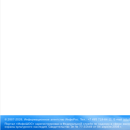
© 2007-2026, Информационное агентство ИнфоРос. Тел.: +7 495 718-84-11, E-mail:
info
Портал «ИнфоШОС» зарегистрирован в Федеральной службе по надзору в сфере массо
охраны культурного наследия. Свидетельство Эл № 77-31649 от 04 апреля 2008 г.