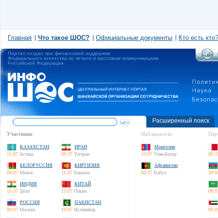
Главная
Что такое ШОС?
Официальные документы
Кто есть кто
Портал создан при финансовой поддержке
Федерального агентства по печати и массовым коммуникациям
Российской Федерации
Расширенный поиск
Участники:
Наблюдатели:
Пар
КАЗАХСТАН
ИРАН
Монголия
11:07
Астана
09:37
Тегеран
13:07
Улан-Батор
09:3
БЕЛОРУССИЯ
КИРГИЗИЯ
Афганистан
08:07
Минск
11:07
Бишкек
09:37
Кабул
10:0
ИНДИЯ
КИТАЙ
10:37
Дели
13:07
Пекин
09:0
РОССИЯ
ПАКИСТАН
09:07
Москва
10:07
Исламабад
09:0