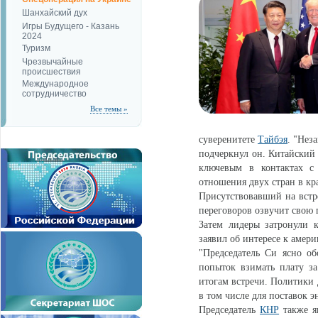
Шанхайский дух
Игры Будущего - Казань
2024
Туризм
Чрезвычайные
происшествия
Международное
сотрудничество
Все темы »
суверенитете
Тайбэя
. "Нез
подчеркнул он. Китайский 
ключевым в контактах 
отношения двух стран в кр
Присутствовавший на встр
переговоров озвучит свою
Затем лидеры затронули
заявил об интересе к амер
"Председатель Си ясно о
попыток взимать плату за
итогам встречи. Политики 
в том числе для поставок э
Председатель
КНР
также я