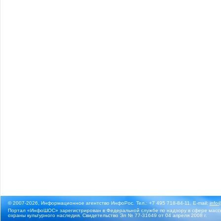
© 2007-2026, Информационное агентство ИнфоРос. Тел.: +7 495 718-84-11, E-mail:
info
Портал «ИнфоШОС» зарегистрирован в Федеральной службе по надзору в сфере массо
охраны культурного наследия. Свидетельство Эл № 77-31649 от 04 апреля 2008 г.