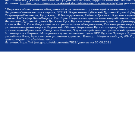
Чистопольский Джамаат, Рохнамо ба суи давлати исломи, Террористическое сообщест
Источник:
http://nac.gov.ru/terroristicheskie-i-ekstremistskie-organizacii-i-materialy.html
данные
* Перечень общественных объединений и религиозных организаций в отношении котор
Национал-большевистская партия, ВЕК РА, Рада земли Кубанской Духовно Родовой Де
Староверов-Инглингов, Нурджулар, К Богодержавию, Таблиги Джамаат, Русское наци
славян, Ат-Такфир Валь-Хиджра, Пит Буль, Национал-социалистическая рабочая парт
Череповца, Духовно-Родовая Держава Русь, Русское национальное единство, Древнер
Кровь и Честь, О свободе совести и о религиозных объединениях, Омская организаци
религиозная организация п. Боровский, Община Коренного Русского народа Щелковског
организация «Братство», Свидетели Иеговы, О противодействии экстремистской деяте
болельщиков «Фирма», Молодежная правозащитная группа МПГ, Курсом Правды и Единен
республика Русь, Арестантское уголовное единство, Башкорт, Нация и свобода, W.H.С
прав граждан, Штабы Навального
Источник:
https://minjust.gov.ru/ru/documents/7822/
данные на
06.08.2021