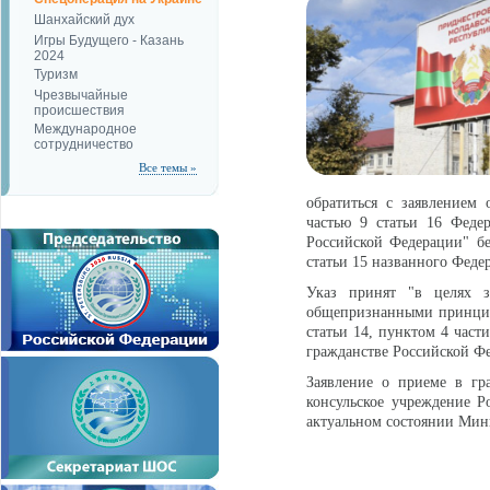
Шанхайский дух
Игры Будущего - Казань
2024
Туризм
Чрезвычайные
происшествия
Международное
сотрудничество
Все темы »
обратиться с заявлением
частью 9 статьи 16 Феде
Российской Федерации" бе
статьи 15 названного Федер
Указ принят "в целях з
общепризнанными принцип
статьи 14, пунктом 4 част
гражданстве Российской Ф
Заявление о приеме в гр
консульское учреждение Р
актуальном состоянии Мин