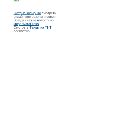
Острые козырьки
смотреть
онлайн все сезоны и серии.
Всегда свежие
новости из
мира WordPress
Смотреть
Танцы на ТНТ
бесплатно