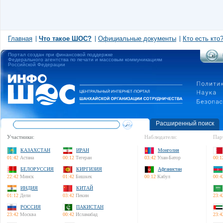
Главная
Что такое ШОС?
Официальные документы
Кто есть кто
Портал создан при финансовой поддержке
Федерального агентства по печати и массовым коммуникациям
Российской Федерации
Расширенный поиск
Участники:
Наблюдатели:
Пар
КАЗАХСТАН
ИРАН
Монголия
01:42
Астана
00:12
Тегеран
03:42
Улан-Батор
00:1
БЕЛОРУССИЯ
КИРГИЗИЯ
Афганистан
22:42
Минск
01:42
Бишкек
00:12
Кабул
00:4
ИНДИЯ
КИТАЙ
01:12
Дели
03:42
Пекин
23:4
РОССИЯ
ПАКИСТАН
23:42
Москва
00:42
Исламабад
23:4