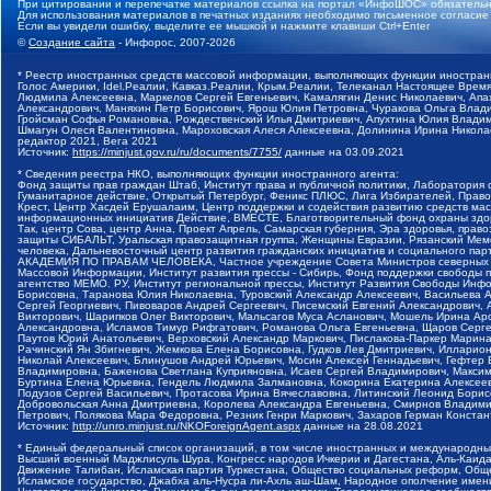
При цитировании и перепечатке материалов ссылка на портал «ИнфоШОС» обязательн
Для использования материалов в печатных изданиях необходимо письменное согласие
Если вы увидели ошибку, выделите ее мышкой и нажмите клавиши Ctrl+Enter
©
Создание сайта
- Инфорос, 2007-2026
* Реестр иностранных средств массовой информации, выполняющих функции иностранн
Голос Америки, Idel.Реалии, Кавказ.Реалии, Крым.Реалии, Телеканал Настоящее Время
Людмила Алексеевна, Маркелов Сергей Евгеньевич, Камалягин Денис Николаевич, Апах
Александрович, Маняхин Петр Борисович, Ярош Юлия Петровна, Чуракова Ольга Влади
Гройсман Софья Романовна, Рождественский Илья Дмитриевич, Апухтина Юлия Владимир
Шмагун Олеся Валентиновна, Мароховская Алеся Алексеевна, Долинина Ирина Никола
редактор 2021, Вега 2021
Источник:
https://minjust.gov.ru/ru/documents/7755/
данные на
03.09.2021
* Сведения реестра НКО, выполняющих функции иностранного агента:
Фонд защиты прав граждан Штаб, Институт права и публичной политики, Лаборатория
Гуманитарное действие, Открытый Петербург, Феникс ПЛЮС, Лига Избирателей, Правов
Крест, Центр Хасдей Ерушалаим, Центр поддержки и содействия развитию средств мас
информационных инициатив Действие, ВМЕСТЕ, Благотворительный фонд охраны здоров
Так, центр Сова, центр Анна, Проект Апрель, Самарская губерния, Эра здоровья, пр
защиты СИБАЛЬТ, Уральская правозащитная группа, Женщины Евразии, Рязанский Мемо
человека, Дальневосточный центр развития гражданских инициатив и социального пар
АКАДЕМИЯ ПО ПРАВАМ ЧЕЛОВЕКА, Частное учреждение Совета Министров северных стр
Массовой Информации, Институт развития прессы - Сибирь, Фонд поддержки свободы 
агентство МЕМО. РУ, Институт региональной прессы, Институт Развития Свободы Инф
Борисовна, Таранова Юлия Николаевна, Туровский Александр Алексеевич, Васильева 
Сергей Георгиевич, Пивоваров Андрей Сергеевич, Писемский Евгений Александрович,
Викторович, Шарипков Олег Викторович, Мальсагов Муса Асланович, Мошель Ирина Ар
Александровна, Исламов Тимур Рифгатович, Романова Ольга Евгеньевна, Щаров Серг
Паутов Юрий Анатольевич, Верховский Александр Маркович, Пислакова-Паркер Марина
Рачинский Ян Збигневич, Жемкова Елена Борисовна, Гудков Лев Дмитриевич, Иллари
Николай Алексеевич, Блинушов Андрей Юрьевич, Мосин Алексей Геннадьевич, Гефтер
Владимировна, Баженова Светлана Куприяновна, Исаев Сергей Владимирович, Максим
Буртина Елена Юрьевна, Гендель Людмила Залмановна, Кокорина Екатерина Алексеев
Подузов Сергей Васильевич, Протасова Ирина Вячеславовна, Литинский Леонид Борис
Добровольская Анна Дмитриевна, Королева Александра Евгеньевна, Смирнов Владими
Петрович, Полякова Мара Федоровна, Резник Генри Маркович, Захаров Герман Конста
Источник:
http://unro.minjust.ru/NKOForeignAgent.aspx
данные на
28.08.2021
* Единый федеральный список организаций, в том числе иностранных и международны
Высший военный Маджлисуль Шура, Конгресс народов Ичкерии и Дагестана, Аль-Каида, 
Движение Талибан, Исламская партия Туркестана, Общество социальных реформ, Общес
Исламское государство, Джабха аль-Нусра ли-Ахль аш-Шам, Народное ополчение имен