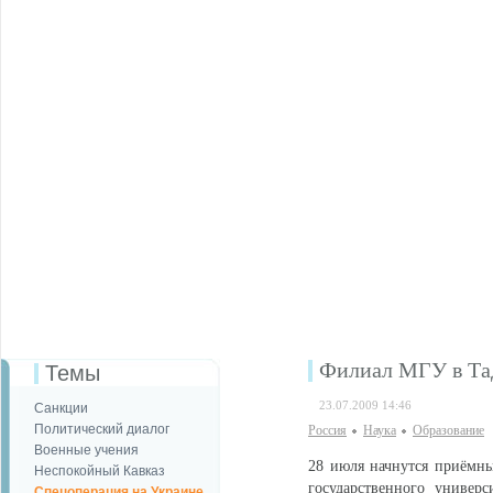
Филиал МГУ в Тад
Темы
23.07.2009 14:46
Санкции
Политический диалог
Россия
Наука
Образование
Военные учения
28 июля начнутся приёмны
Неспокойный Кавказ
государственного универ
Спецоперация на Украине