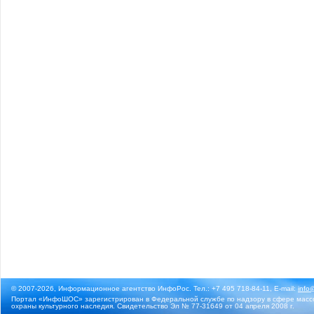
© 2007-2026, Информационное агентство ИнфоРос. Тел.: +7 495 718-84-11, E-mail:
info
Портал «ИнфоШОС» зарегистрирован в Федеральной службе по надзору в сфере массо
охраны культурного наследия. Свидетельство Эл № 77-31649 от 04 апреля 2008 г.