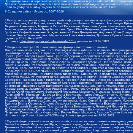
При цитировании и перепечатке материалов ссылка на портал «ИнфоШОС» обязательн
Для использования материалов в печатных изданиях необходимо письменное согласие
Если вы увидели ошибку, выделите ее мышкой и нажмите клавиши Ctrl+Enter
©
Создание сайта
- Инфорос, 2007-2026
* Реестр иностранных средств массовой информации, выполняющих функции иностранн
Голос Америки, Idel.Реалии, Кавказ.Реалии, Крым.Реалии, Телеканал Настоящее Время
Людмила Алексеевна, Маркелов Сергей Евгеньевич, Камалягин Денис Николаевич, Апах
Александрович, Маняхин Петр Борисович, Ярош Юлия Петровна, Чуракова Ольга Влади
Гройсман Софья Романовна, Рождественский Илья Дмитриевич, Апухтина Юлия Владимир
Шмагун Олеся Валентиновна, Мароховская Алеся Алексеевна, Долинина Ирина Никола
редактор 2021, Вега 2021
Источник:
https://minjust.gov.ru/ru/documents/7755/
данные на
03.09.2021
* Сведения реестра НКО, выполняющих функции иностранного агента:
Фонд защиты прав граждан Штаб, Институт права и публичной политики, Лаборатория
Гуманитарное действие, Открытый Петербург, Феникс ПЛЮС, Лига Избирателей, Правов
Крест, Центр Хасдей Ерушалаим, Центр поддержки и содействия развитию средств мас
информационных инициатив Действие, ВМЕСТЕ, Благотворительный фонд охраны здоров
Так, центр Сова, центр Анна, Проект Апрель, Самарская губерния, Эра здоровья, пр
защиты СИБАЛЬТ, Уральская правозащитная группа, Женщины Евразии, Рязанский Мемо
человека, Дальневосточный центр развития гражданских инициатив и социального пар
АКАДЕМИЯ ПО ПРАВАМ ЧЕЛОВЕКА, Частное учреждение Совета Министров северных стр
Массовой Информации, Институт развития прессы - Сибирь, Фонд поддержки свободы 
агентство МЕМО. РУ, Институт региональной прессы, Институт Развития Свободы Инф
Борисовна, Таранова Юлия Николаевна, Туровский Александр Алексеевич, Васильева 
Сергей Георгиевич, Пивоваров Андрей Сергеевич, Писемский Евгений Александрович,
Викторович, Шарипков Олег Викторович, Мальсагов Муса Асланович, Мошель Ирина Ар
Александровна, Исламов Тимур Рифгатович, Романова Ольга Евгеньевна, Щаров Серг
Паутов Юрий Анатольевич, Верховский Александр Маркович, Пислакова-Паркер Марина
Рачинский Ян Збигневич, Жемкова Елена Борисовна, Гудков Лев Дмитриевич, Иллари
Николай Алексеевич, Блинушов Андрей Юрьевич, Мосин Алексей Геннадьевич, Гефтер
Владимировна, Баженова Светлана Куприяновна, Исаев Сергей Владимирович, Максим
Буртина Елена Юрьевна, Гендель Людмила Залмановна, Кокорина Екатерина Алексеев
Подузов Сергей Васильевич, Протасова Ирина Вячеславовна, Литинский Леонид Борис
Добровольская Анна Дмитриевна, Королева Александра Евгеньевна, Смирнов Владими
Петрович, Полякова Мара Федоровна, Резник Генри Маркович, Захаров Герман Конста
Источник:
http://unro.minjust.ru/NKOForeignAgent.aspx
данные на
28.08.2021
* Единый федеральный список организаций, в том числе иностранных и международны
Высший военный Маджлисуль Шура, Конгресс народов Ичкерии и Дагестана, Аль-Каида, 
Движение Талибан, Исламская партия Туркестана, Общество социальных реформ, Общес
Исламское государство, Джабха аль-Нусра ли-Ахль аш-Шам, Народное ополчение имен