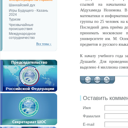
ссылкой на начальника
Шанхайский дух
Абдухамида Нозимова. В
Игры Будущего - Казань
2024
математики и информатики
Туризм
группы по 25 человек на к
Чрезвычайные
Последний день приёма до
происшествия
принимать московские п
Международное
сотрудничество
университете им. М. Оси
Все темы »
предметов и русского языка
К началу учебного года 
Душанбе. Для проведени
выделено 4 миллиона сомо
Оставить комме
Имя
Фамилия
E-mail