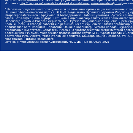
Чистопольский Джамаат, Рохнамо ба суи давлати исломи, Террористическое сообщест
Источник:
http://nac.gov.ru/terroristicheskie-i-ekstremistskie-organizacii-i-materialy.html
данные
* Перечень общественных объединений и религиозных организаций в отношении котор
Национал-большевистская партия, ВЕК РА, Рада земли Кубанской Духовно Родовой Де
Староверов-Инглингов, Нурджулар, К Богодержавию, Таблиги Джамаат, Русское наци
славян, Ат-Такфир Валь-Хиджра, Пит Буль, Национал-социалистическая рабочая парт
Череповца, Духовно-Родовая Держава Русь, Русское национальное единство, Древнер
Кровь и Честь, О свободе совести и о религиозных объединениях, Омская организаци
религиозная организация п. Боровский, Община Коренного Русского народа Щелковског
организация «Братство», Свидетели Иеговы, О противодействии экстремистской деяте
болельщиков «Фирма», Молодежная правозащитная группа МПГ, Курсом Правды и Единен
республика Русь, Арестантское уголовное единство, Башкорт, Нация и свобода, W.H.С
прав граждан, Штабы Навального
Источник:
https://minjust.gov.ru/ru/documents/7822/
данные на
06.08.2021