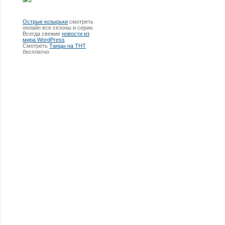
Острые козырьки
смотреть
онлайн все сезоны и серии.
Всегда свежие
новости из
мира WordPress
Смотреть
Танцы на ТНТ
бесплатно