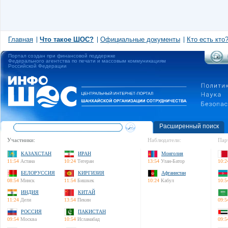
Главная
Что такое ШОС?
Официальные документы
Кто есть кто
Портал создан при финансовой поддержке
Федерального агентства по печати и массовым коммуникациям
Российской Федерации
Расширенный поиск
Участники:
Наблюдатели:
Пар
КАЗАХСТАН
ИРАН
Монголия
11:54
Астана
10:24
Тегеран
13:54
Улан-Батор
10:2
БЕЛОРУССИЯ
КИРГИЗИЯ
Афганистан
08:54
Минск
11:54
Бишкек
10:24
Кабул
10:5
ИНДИЯ
КИТАЙ
11:24
Дели
13:54
Пекин
09:5
РОССИЯ
ПАКИСТАН
09:54
Москва
10:54
Исламабад
09:5