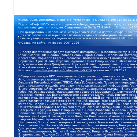
© 2007-2026, Информационное агентство ИнфоРос. Тел.: +7 495 718-84-11, E-
Портал «ИнфоШОС» зарегистрирован в Федеральной службе по надзору в сфе
охраны культурного наследия. Свидетельство Эл № 77-31649 от 04 апреля 200
При цитировании и перепечатке материалов ссылка на портал «ИнфоШОС» об
Для использования материалов в печатных изданиях необходимо письменное 
Если вы увидели ошибку, выделите ее мышкой и нажмите клавиши Ctrl+Enter
©
Создание сайта
- Инфорос, 2007-2026
* Реестр иностранных средств массовой информации, выполняющих функции 
Голос Америки, Idel.Реалии, Кавказ.Реалии, Крым.Реалии, Телеканал Настоя
Алексеевна, Маркелов Сергей Евгеньевич, Камалягин Денис Николаевич, Апах
Борисович, Ярош Юлия Петровна, Чуракова Ольга Владимировна, Железнова М
Рождественский Илья Дмитриевич, Апухтина Юлия Владимировна, Постернак Ал
Алеся Алексеевна, Долинина Ирина Николаевна, Шлейнов Роман Юрьевич, Ани
Источник:
https://minjust.gov.ru/ru/documents/7755/
данные на
03.09.2021
* Сведения реестра НКО, выполняющих функции иностранного агента:
Фонд защиты прав граждан Штаб, Институт права и публичной политики, Лаб
Открытый Петербург, Феникс ПЛЮС, Лига Избирателей, Правовая инициатива, 
Центр поддержки и содействия развитию средств массовой информации, Горя
Благотворительный фонд охраны здоровья и защиты прав граждан, Благотвори
губерния, Эра здоровья, правозащитное общество Мемориал, Аналитический 
Рязанский Мемориал, Екатеринбургское общество МЕМОРИАЛ, Институт прав ч
партнерства, Пермский региональный правозащитный центр, Гражданское де
Центр развития некоммерческих организаций, Гражданское содействие, Цент
контроль, Человек и Закон, Общественная комиссия по сохранению наследия
Общественный вердикт, Евразийская антимонопольная ассоциация, Чанышева 
Валерьевна, Бурдина Юлия Владимировна, Бойко Анатолий Николаевич, Гусев
Бекханович, Шевченко Дмитрий Александрович, Жданов Иван Юрьевич, Рубано
Каргалицкий Борис Юльевич, Созаев Валерий Валерьевич, Исакова Ирина Ал
Людевиг Марина Зариевна, Федотова Галина Анатольевна, Паутов Юрий Анато
Николаевна, Золотарева Екатерина Александровна, Рачинский Ян Збигневич
Анатольевич, Щур Татьяна Михайловна, Щур Николай Алексеевич, Блинушов 
Дмитриевна, Вититинова Елена Владимировна, Баженова Светлана Куприяновн
Елена Владимировна, Буртина Елена Юрьевна, Гендель Людмила Залмановна,
Владимировна, Подузов Сергей Васильевич, Протасова Ирина Вячеславовна, 