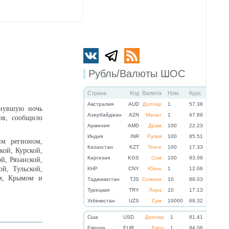
Рубль/Валюты ШОС
Страна
Код
Валюта
Ном.
Курс
Австралия
AUD
Доллар
1
57.38
нувшую ночь
Азербайджан
AZN
Манат
1
47.89
ов, сообщило
Армения
AMD
Драм
100
22.23
Индия
INR
Рупия
100
85.51
м регионом,
Казахстан
KZT
Тенге
100
17.33
кой, Курской,
Киргизия
KGS
Сом
100
93.09
й, Рязанской,
ой, Тульской,
КНР
CNY
Юань
1
12.06
ем, Крымом и
Таджикистан
TJS
Сомони
10
88.03
Турецкая
TRY
Лира
10
17.13
Узбекистан
UZS
Сум
10000
68.32
Cша
USD
Доллар
1
81.41
Eвропа
EUR
Евро
1
94.06