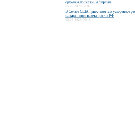
оружием по целям на Украине
05.08.2026 08:07
В Сенате США приостановили ускоренное ра
санкционного пакета против РФ
05.08.2026 06:16