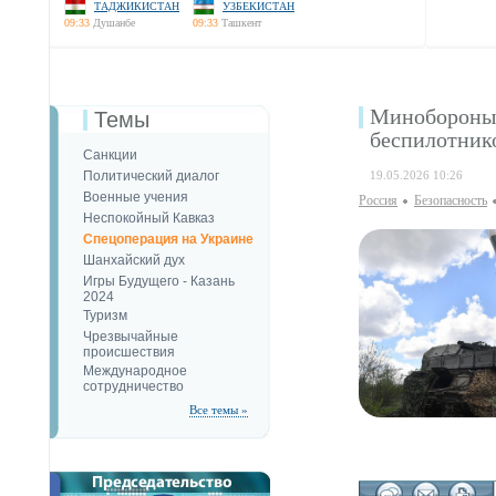
ТАДЖИКИСТАН
УЗБЕКИСТАН
09:33
Душанбе
09:33
Ташкент
Минобороны 
Темы
беспилотник
Санкции
Политический диалог
19.05.2026 10:26
Военные учения
Россия
Безопаcность
Неспокойный Кавказ
Спецоперация на Украине
Шанхайский дух
Игры Будущего - Казань
2024
Туризм
Чрезвычайные
происшествия
Международное
сотрудничество
Все темы »