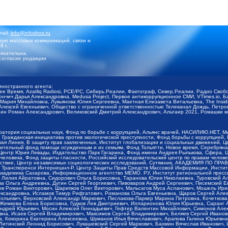
mail:
info@infoshos.ru
ре массовых коммуникаций, связи и
8 г.
язательна.
согласие редакции
иностранного агента:
щее Время, Azatliq Radiosi, PCE/PC, Сибирь.Реалии, Фактограф, Север.Реалии, Радио Св
ончич Дарья Александровна, Medusa Project, Первое антикоррупционное СМИ, VTimes.io, 
ария Михайловна, Лукьянова Юлия Сергеевна, Маетная Елизавета Витальевна, The Insid
ексей Евгеньевич, Общество с ограниченной ответственностью Телеканал Дождь, Петров 
н Роман Александрович, Великовский Дмитрий Александрович, Альтаир 2021, Ромашки мо
оратория социальных наук, Фонд по борьбе с коррупцией, Альянс врачей, НАСИЛИЮ.НЕТ, 
Гражданская инициатива против экологической преступности, Фонд борьбы с коррупцией,
чая Линия, В защиту прав заключенных, Институт глобализации и социальных движений,
тельный фонд помощи осужденным и их семьям, Фонд Тольятти, Новое время, Серебряная т
Центр Юрия Левады, Издательство Парк Гагарина, Фонд имени Андрея Рылькова, Сфера, 
еловека, Фонд защиты гласности, Российский исследовательский центр по правам челове
йствие, Центр независимых социологических исследований, Сутяжник, АКАДЕМИЯ ПО ПР
р Трансперенси Интернешнл-Р, Центр Защиты Прав Средств Массовой Информации, Институ
 академика Сахарова, Информационное агентство МЕМО. РУ, Институт региональной пресс
Лилия Айратовна, Сидорович Ольга Борисовна, Таранова Юлия Николаевна, Туровский Ал
а Ольга Андреевна, Дугин Сергей Георгиевич, Пивоваров Андрей Сергеевич, Писемский Е
в Роман Викторович, Шарипков Олег Викторович, Мальсагов Муса Асланович, Мошель Ири
ександровна, Исламов Тимур Рифгатович, Романова Ольга Евгеньевна, Щаров Сергей Але
льевич, Верховский Александр Маркович, Пислакова-Паркер Марина Петровна, Кочеткова
, Жемкова Елена Борисовна, Гудков Лев Дмитриевич, Илларионова Юлия Юрьевна, Саранг
Андрей Юрьевич, Мосин Алексей Геннадьевич, Гефтер Валентин Михайлович, Симонов Але
а, Исаев Сергей Владимирович, Максимов Сергей Владимирович, Беляев Сергей Иванович
 Кокорина Екатерина Алексеевна, Шуманов Илья Вячеславович, Арапова Галина Юрьевна
Литинский Леонид Борисович, Лукашевский Сергей Маркович, Бахмин Вячеслав Иванович,