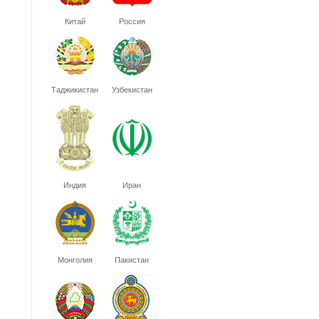
Китай
Россия
Таджикистан
Узбекистан
Индия
Иран
Монголия
Пакистан