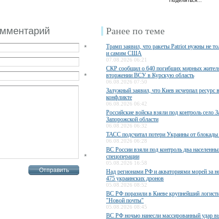
Поделиться…
омментарий
Ранее по теме
Трамп заявил, что ракеты Patriot нужны не то
*
и самим США
07.08.2026 06:21
СКР сообщил о 640 погибших мирных жител
*
вторжении ВСУ в Курскую область
06.08.2026 07:50
Залужный заявил, что Киев исчерпал ресурс 
конфликте
06.08.2026 06:42
Российские войска взяли под контроль село З
Запорожской области
06.08.2026 06:32
ТАСС подсчитал потери Украины от блокады
06.08.2026 06:28
ВС России взяли под контроль два населенны
*
спецоперации
05.08.2026 16:58
Над регионами РФ и акваториями морей за н
475 украинских дронов
05.08.2026 08:52
ВС РФ поразили в Киеве крупнейший логисти
"Новой почты"
05.08.2026 08:45
ВС РФ ночью нанесли массированный удар 