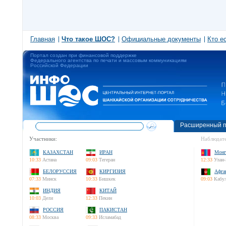
Главная
Что такое ШОС?
Официальные документы
Кто е
Портал создан при финансовой поддержке
Федерального агентства по печати и массовым коммуникациям
Российской Федерации
Расширенный п
Участники:
Наблюдате
КАЗАХСТАН
ИРАН
Монг
10:33
Астана
09:03
Тегеран
12:33
Улан-
БЕЛОРУССИЯ
КИРГИЗИЯ
Афга
07:33
Минск
10:33
Бишкек
09:03
Кабу
ИНДИЯ
КИТАЙ
10:03
Дели
12:33
Пекин
РОССИЯ
ПАКИСТАН
08:33
Москва
09:33
Исламабад