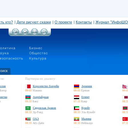
сть кто?
Дети рисуют сказки
О проекте
Контакты
Журнал "ИнфоШО
оиск
ли:
Партнеры по диалогу:
олия
Королевство Бахрейн
Армения
Батор
09:03
Манама
09:03
Ереван
09:0
нистан
Азербайджан
Египет
л
09:33
Баку
07:33
Каир
08:3
Саудовская Аравия
Кувейт
08:33
Эр-Рияд
08:33
Эль-Кувейт
08:3
ОАЭ
Мьянма
08:33
Абу-Даби
08:33
Нейпьидо
07:3