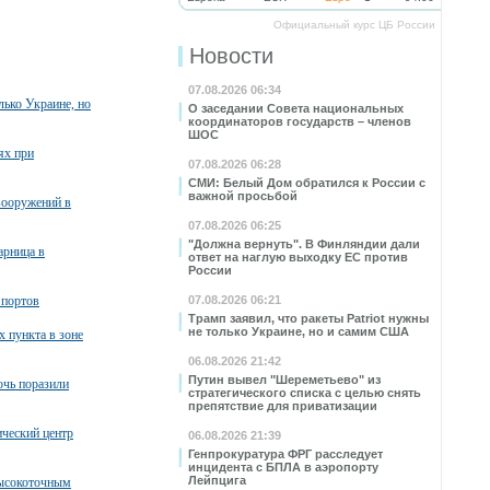
Официальный курс ЦБ России
Новости
07.08.2026 06:34
лько Украине, но
О заседании Совета национальных
координаторов государств – членов
ШОС
ях при
07.08.2026 06:28
СМИ: Белый Дом обратился к России с
важной просьбой
вооружений в
07.08.2026 06:25
"Должна вернуть". В Финляндии дали
арница в
ответ на наглую выходку ЕС против
России
 портов
07.08.2026 06:21
Трамп заявил, что ракеты Patriot нужны
не только Украине, но и самим США
х пункта в зоне
06.08.2026 21:42
Путин вывел "Шереметьево" из
очь поразили
стратегического списка с целью снять
препятствие для приватизации
ческий центр
06.08.2026 21:39
Генпрокуратура ФРГ расследует
инцидента с БПЛА в аэропорту
Лейпцига
высокоточным