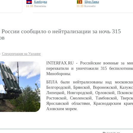
Камбоджа
Шри-Ланка
11:33
Пномпень
11:33
Коломбо
России сообщило о нейтрализации за ночь 315
ов
Спецоперация на Украине
INTERFAX.RU - Российские военные за ми
перехватили и уничтожили 315 беспилотник
Минобороны.
БПЛА были нейтрализованы над московски
Белгородской, Брянской, Воронежской, Калужс
Липецкой, Новгородской, Орловской, Псковско
Ростовской, Смоленской, Тамбовской, Тверск
Ярославской областями, Краснодарским кра
Азовским морем.