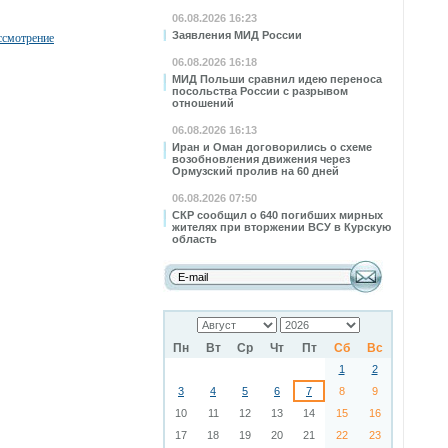
06.08.2026 16:23
Заявления МИД России
ссмотрение
06.08.2026 16:18
МИД Польши сравнил идею переноса
посольства России с разрывом
отношений
06.08.2026 16:13
Иран и Оман договорились о схеме
возобновления движения через
Ормузский пролив на 60 дней
06.08.2026 07:50
СКР сообщил о 640 погибших мирных
жителях при вторжении ВСУ в Курскую
область
Пн
Вт
Ср
Чт
Пт
Сб
Вс
1
2
3
4
5
6
7
8
9
10
11
12
13
14
15
16
17
18
19
20
21
22
23