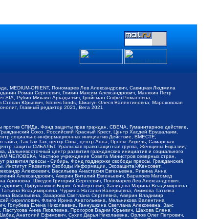
обода, MEDIUM-ORIENT, Пономарев Лев Александрович, Савицкая Людмила
Баданин Роман Сергеевич, Гликин Максим Александрович, Маняхин Петр
er SIA, Рубин Михаил Аркадьевич, Гройсман Софья Романовна,
Степан Юрьевич, Istories fonds, Шмагун Олеся Валентиновна, Мароховская
нолит, Главный редактор 2021, Вега 2021
Мы против СПИДа, Фонд защиты прав граждан, СВЕЧА, Гуманитарное действие,
 Гражданский Союз, Российский Красный Крест, Центр Хасдей Ерушалаим,
 Центр социально-информационных инициатив Действие, ВМЕСТЕ,
айга, Так-Так-Так, центр Сова, центр Анна, Проект Апрель, Самарская
Центр защиты СИБАЛЬТ, Уральская правозащитная группа, Женщины Евразии,
ка, Дальневосточный центр развития гражданских инициатив и социального
АВАМ ЧЕЛОВЕКА, Частное учреждение Совета Министров северных стран,
т развития прессы - Сибирь, Фонд поддержки свободы прессы, Гражданский
ы, Институт Развития Свободы Информации, Экозащита!-Женсовет,
ександр Алексеевич, Васильева Анастасия Евгеньевна, Ривина Анна
вгений Александрович, Аверин Виталий Евгеньевич, Барахоев Магомед
на Ароновна, Шведов Григорий Сергеевич, Пономарев Лев Александрович,
ксадрович, Цирульников Борис Альбертович, Халидова Марина Владимировна,
 Татьяна Владимировна, Чуркина Наталья Валерьевна, Акимова Татьяна
 Анна Васильевна, Захарова Светлана Сергеевна, Аверин Владимир
ксей Кириллович, Флиге Ирина Анатольевна, Мельникова Валентина
, Голубева Елена Николаевна, Ганнушкина Светлана Алексеевна, Закс
, Пастухова Анна Яковлевна, Прохоров Вадим Юрьевич, Шахова Елена
 Шабад Анатолий Ефимович, Сухих Дарья Николаевна, Орлов Олег Петрович,