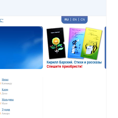
RU
EN
CN
С"
Непал
3
Катманду
Катар
3
Доха
Мальдивы
3
Мале
Турция
3
Анкара