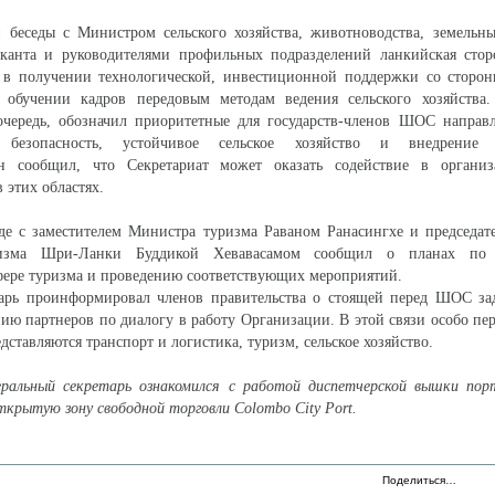
 беседы с Министром сельского хозяйства, животноводства, земельны
канта и руководителями профильных подразделений ланкийская стор
ь в получении технологической, инвестиционной поддержки со сторон
 обучении кадров передовым методам ведения сельского хозяйства.
 очередь, обозначил приоритетные для государств-членов ШОС направ
я безопасность, устойчивое сельское хозяйство и внедрение 
Он сообщил, что Секретариат может оказать содействие в органи
 этих областях.
еде с заместителем Министра туризма Раваном Ранасингхе и председа
изма Шри-Ланки Буддикой Хевавасамом сообщил о планах по 
фере туризма и проведению соответствующих мероприятий.
тарь проинформировал членов правительства о стоящей перед ШОС зад
ию партнеров по диалогу в работу Организации. В этой связи особо п
ставляются транспорт и логистика, туризм, сельское хозяйство.
еральный секретарь ознакомился с работой диспетчерской вышки пор
ткрытую зону свободной торговли Colombo City Port.
Поделиться…