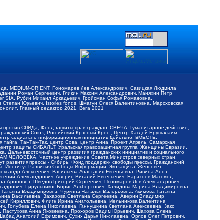
обода, MEDIUM-ORIENT, Пономарев Лев Александрович, Савицкая Людмила
Баданин Роман Сергеевич, Гликин Максим Александрович, Маняхин Петр
er SIA, Рубин Михаил Аркадьевич, Гройсман Софья Романовна,
Степан Юрьевич, Istories fonds, Шмагун Олеся Валентиновна, Мароховская
нолит, Главный редактор 2021, Вега 2021
Мы против СПИДа, Фонд защиты прав граждан, СВЕЧА, Гуманитарное действие,
 Гражданский Союз, Российский Красный Крест, Центр Хасдей Ерушалаим,
 Центр социально-информационных инициатив Действие, ВМЕСТЕ,
айга, Так-Так-Так, центр Сова, центр Анна, Проект Апрель, Самарская
Центр защиты СИБАЛЬТ, Уральская правозащитная группа, Женщины Евразии,
ка, Дальневосточный центр развития гражданских инициатив и социального
АВАМ ЧЕЛОВЕКА, Частное учреждение Совета Министров северных стран,
т развития прессы - Сибирь, Фонд поддержки свободы прессы, Гражданский
ы, Институт Развития Свободы Информации, Экозащита!-Женсовет,
ександр Алексеевич, Васильева Анастасия Евгеньевна, Ривина Анна
вгений Александрович, Аверин Виталий Евгеньевич, Барахоев Магомед
на Ароновна, Шведов Григорий Сергеевич, Пономарев Лев Александрович,
ксадрович, Цирульников Борис Альбертович, Халидова Марина Владимировна,
 Татьяна Владимировна, Чуркина Наталья Валерьевна, Акимова Татьяна
 Анна Васильевна, Захарова Светлана Сергеевна, Аверин Владимир
ксей Кириллович, Флиге Ирина Анатольевна, Мельникова Валентина
, Голубева Елена Николаевна, Ганнушкина Светлана Алексеевна, Закс
, Пастухова Анна Яковлевна, Прохоров Вадим Юрьевич, Шахова Елена
 Шабад Анатолий Ефимович, Сухих Дарья Николаевна, Орлов Олег Петрович,