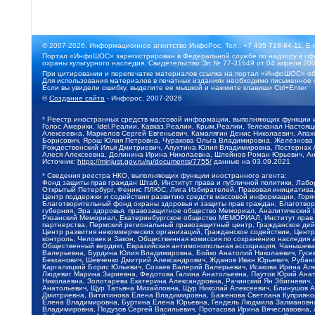
© 2007-2026, Информационное агентство ИнфоРос. Тел.: +7 495 718-84-11, E-
Портал «ИнфоШОС» зарегистрирован в Федеральной службе по надзору в сфе
охраны культурного наследия. Свидетельство Эл № 77-31649 от 04 апреля 200
При цитировании и перепечатке материалов ссылка на портал «ИнфоШОС» об
Для использования материалов в печатных изданиях необходимо письменное 
Если вы увидели ошибку, выделите ее мышкой и нажмите клавиши Ctrl+Enter
©
Создание сайта
- Инфорос, 2007-2026
* Реестр иностранных средств массовой информации, выполняющих функции 
Голос Америки, Idel.Реалии, Кавказ.Реалии, Крым.Реалии, Телеканал Настоя
Алексеевна, Маркелов Сергей Евгеньевич, Камалягин Денис Николаевич, Апах
Борисович, Ярош Юлия Петровна, Чуракова Ольга Владимировна, Железнова М
Рождественский Илья Дмитриевич, Апухтина Юлия Владимировна, Постернак Ал
Алеся Алексеевна, Долинина Ирина Николаевна, Шлейнов Роман Юрьевич, Ани
Источник:
https://minjust.gov.ru/ru/documents/7755/
данные на
03.09.2021
* Сведения реестра НКО, выполняющих функции иностранного агента:
Фонд защиты прав граждан Штаб, Институт права и публичной политики, Лаб
Открытый Петербург, Феникс ПЛЮС, Лига Избирателей, Правовая инициатива, 
Центр поддержки и содействия развитию средств массовой информации, Горя
Благотворительный фонд охраны здоровья и защиты прав граждан, Благотвори
губерния, Эра здоровья, правозащитное общество Мемориал, Аналитический 
Рязанский Мемориал, Екатеринбургское общество МЕМОРИАЛ, Институт прав ч
партнерства, Пермский региональный правозащитный центр, Гражданское де
Центр развития некоммерческих организаций, Гражданское содействие, Цент
контроль, Человек и Закон, Общественная комиссия по сохранению наследия
Общественный вердикт, Евразийская антимонопольная ассоциация, Чанышева 
Валерьевна, Бурдина Юлия Владимировна, Бойко Анатолий Николаевич, Гусев
Бекханович, Шевченко Дмитрий Александрович, Жданов Иван Юрьевич, Рубано
Каргалицкий Борис Юльевич, Созаев Валерий Валерьевич, Исакова Ирина Ал
Людевиг Марина Зариевна, Федотова Галина Анатольевна, Паутов Юрий Анато
Николаевна, Золотарева Екатерина Александровна, Рачинский Ян Збигневич
Анатольевич, Щур Татьяна Михайловна, Щур Николай Алексеевич, Блинушов 
Дмитриевна, Вититинова Елена Владимировна, Баженова Светлана Куприяновн
Елена Владимировна, Буртина Елена Юрьевна, Гендель Людмила Залмановна,
Владимировна, Подузов Сергей Васильевич, Протасова Ирина Вячеславовна, 