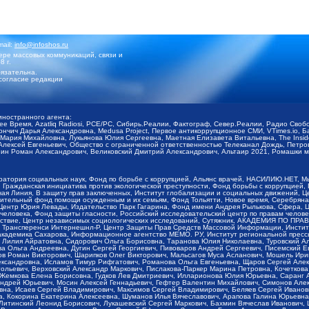
mail:
info@infoshos.ru
ре массовых коммуникаций, связи и
8 г.
язательна.
согласие редакции
иностранного агента:
щее Время, Azatliq Radiosi, PCE/PC, Сибирь.Реалии, Фактограф, Север.Реалии, Радио Св
ончич Дарья Александровна, Medusa Project, Первое антикоррупционное СМИ, VTimes.io, 
ария Михайловна, Лукьянова Юлия Сергеевна, Маетная Елизавета Витальевна, The Insid
ексей Евгеньевич, Общество с ограниченной ответственностью Телеканал Дождь, Петров 
н Роман Александрович, Великовский Дмитрий Александрович, Альтаир 2021, Ромашки мо
оратория социальных наук, Фонд по борьбе с коррупцией, Альянс врачей, НАСИЛИЮ.НЕТ, 
Гражданская инициатива против экологической преступности, Фонд борьбы с коррупцией,
чая Линия, В защиту прав заключенных, Институт глобализации и социальных движений,
тельный фонд помощи осужденным и их семьям, Фонд Тольятти, Новое время, Серебряная т
Центр Юрия Левады, Издательство Парк Гагарина, Фонд имени Андрея Рылькова, Сфера, 
еловека, Фонд защиты гласности, Российский исследовательский центр по правам челове
йствие, Центр независимых социологических исследований, Сутяжник, АКАДЕМИЯ ПО ПР
р Трансперенси Интернешнл-Р, Центр Защиты Прав Средств Массовой Информации, Институ
 академика Сахарова, Информационное агентство МЕМО. РУ, Институт региональной пресс
Лилия Айратовна, Сидорович Ольга Борисовна, Таранова Юлия Николаевна, Туровский Ал
а Ольга Андреевна, Дугин Сергей Георгиевич, Пивоваров Андрей Сергеевич, Писемский Е
в Роман Викторович, Шарипков Олег Викторович, Мальсагов Муса Асланович, Мошель Ири
ександровна, Исламов Тимур Рифгатович, Романова Ольга Евгеньевна, Щаров Сергей Але
льевич, Верховский Александр Маркович, Пислакова-Паркер Марина Петровна, Кочеткова
, Жемкова Елена Борисовна, Гудков Лев Дмитриевич, Илларионова Юлия Юрьевна, Саранг
Андрей Юрьевич, Мосин Алексей Геннадьевич, Гефтер Валентин Михайлович, Симонов Але
а, Исаев Сергей Владимирович, Максимов Сергей Владимирович, Беляев Сергей Иванович
 Кокорина Екатерина Алексеевна, Шуманов Илья Вячеславович, Арапова Галина Юрьевна
Литинский Леонид Борисович, Лукашевский Сергей Маркович, Бахмин Вячеслав Иванович,