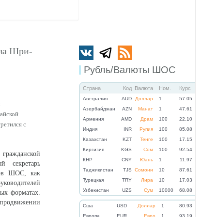
тва Шри-
Рубль/Валюты ШОС
Страна
Код
Валюта
Ном.
Курс
Австралия
AUD
Доллар
1
57.05
х
Азербайджан
AZN
Манат
1
47.61
айской
Армения
AMD
Драм
100
22.10
ретился с
Индия
INR
Рупия
100
85.08
Казахстан
KZT
Тенге
100
17.15
Киргизия
KGS
Сом
100
92.54
 гражданской
КНР
CNY
Юань
1
11.97
й секретарь
Таджикистан
TJS
Сомони
10
87.61
мов ШОС, как
Турецкая
TRY
Лира
10
17.03
уководителей
Узбекистан
UZS
Сум
10000
68.08
ных форматах.
 продвижении
Cша
USD
Доллар
1
80.93
Eвропа
EUR
Евро
1
93.19