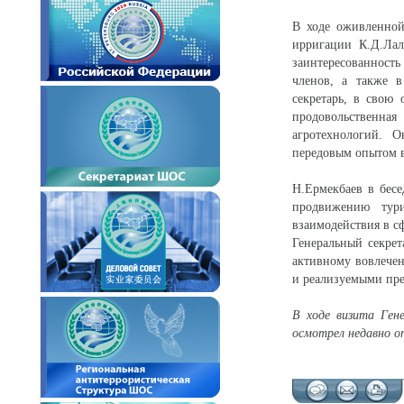
В ходе оживленной
ирригации К.Д.Лал
заинтересованност
членов, а также в
секретарь, в свою
продовольственна
агротехнологий. 
передовым опытом в
Н.Ермекбаев в бес
продвижению тур
взаимодействия в с
Генеральный секре
активному вовлечен
и реализуемыми пред
В ходе визита Ген
осмотрел недавно о