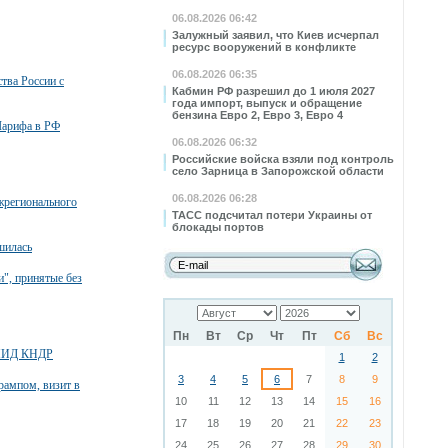
06.08.2026 06:42
Залужный заявил, что Киев исчерпал
ресурс вооружений в конфликте
06.08.2026 06:35
тва России с
Кабмин РФ разрешил до 1 июля 2027
года импорт, выпуск и обращение
бензина Евро 2, Евро 3, Евро 4
Шарифа в РФ
06.08.2026 06:32
Российские войска взяли под контроль
село Зарница в Запорожской области
06.08.2026 06:28
жрегионального
ТАСС подсчитал потери Украины от
блокады портов
шилась
", принятые без
Пн
Вт
Ср
Чт
Пт
Сб
Вс
й МИД КНДР
1
2
3
4
5
6
7
8
9
Трампом, визит в
10
11
12
13
14
15
16
17
18
19
20
21
22
23
24
25
26
27
28
29
30