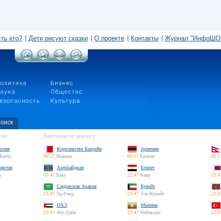
сть кто?
Дети рисуют сказки
О проекте
Контакты
Журнал "ИнфоШО
оиск
ли:
Партнеры по диалогу:
олия
Королевство Бахрейн
Армения
Батор
00:17
Манама
00:17
Ереван
00:1
нистан
Азербайджан
Египет
л
00:47
Баку
22:47
Каир
23:4
Саудовская Аравия
Кувейт
23:47
Эр-Рияд
23:47
Эль-Кувейт
23:4
ОАЭ
Мьянма
23:47
Абу-Даби
23:47
Нейпьидо
22:4