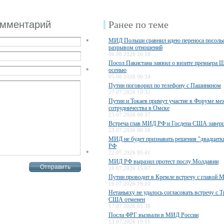
омментарий
Ранее по теме
МИД Польши сравнил идею переноса посольс
*
разрывом отношений
06.08.2026 16:18
Посол Пакистана заявил о визите премьера 
*
осенью
05.08.2026 06:34
Путин поговорил по телефону с Пашиняном
27.07.2026 19:32
Путин и Токаев примут участие в Форуме ме
сотрудничества в Омске
25.07.2026 08:37
Встреча глав МИД РФ и Госдепа США завер
23.07.2026 08:58
МИД не будет признавать решения "двадцатки
РФ
*
22.07.2026 05:41
МИД РФ выразил протест послу Молдавии
21.07.2026 15:07
Путин проводит в Кремле встречу с главо
19.07.2026 19:10
Нетаньяху не удалось согласовать встречу с 
США отменен
17.07.2026 05:38
Посла ФРГ вызвали в МИД России
13.07.2026 19:11