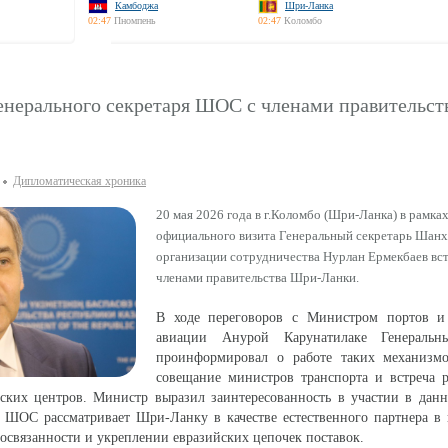
Камбоджа
Шри-Ланка
02:47
Пномпень
02:47
Коломбо
Генерального секретаря ШОС с членами правительс
Дипломатическая хроника
20 мая 2026 года в г.Коломбо (Шри-Ланка) в рамка
официального визита Генеральный секретарь Шанх
организации сотрудничества Нурлан Ермекбаев вст
членами правительства Шри-Ланки.
В ходе переговоров с Министром портов и
авиации Анурой Карунатилаке Генеральны
проинформировал о работе таких механиз
совещание министров транспорта и встреча р
еских центров. Министр выразил заинтересованность в участии в дан
о ШОС рассматривает Шри-Ланку в качестве естественного партнера в
освязанности и укреплении евразийских цепочек поставок.