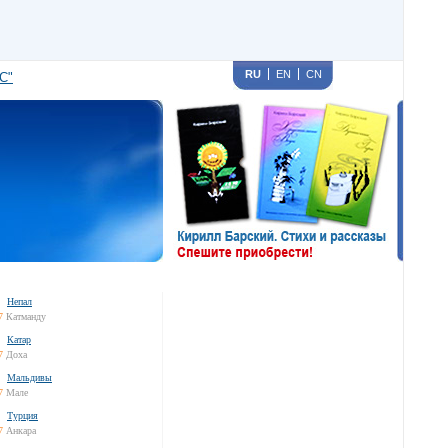
RU
EN
CN
С"
Непал
7
Катманду
Катар
7
Доха
Мальдивы
7
Мале
Турция
7
Анкара