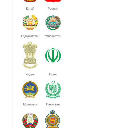
Китай
Россия
Таджикистан
Узбекистан
Индия
Иран
Монголия
Пакистан