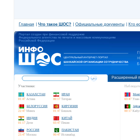
Главная
Что такое ШОС?
Официальные документы
Кто е
Портал создан при финансовой поддержке
Федерального агентства по печати и массовым коммуникациям
Российской Федерации
Расширенный п
Участники:
Наблюдате
КАЗАХСТАН
ИРАН
Монг
01:47
Астана
00:17
Тегеран
03:47
Улан-
БЕЛОРУССИЯ
КИРГИЗИЯ
Афга
22:47
Минск
01:47
Бишкек
00:17
Кабу
ИНДИЯ
КИТАЙ
01:17
Дели
03:47
Пекин
РОССИЯ
ПАКИСТАН
23:47
Москва
00:47
Исламабад