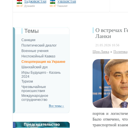
ТАДЖИКИСТАН
УЗБЕКИСТАН
00:47
Душанбе
00:47
Ташкент
О встречах 
Темы
Ланки
Санкции
Политический диалог
21.05.2026 10:56
Военные учения
Шри-Ланка
Политика
Неспокойный Кавказ
Спецоперация на Украине
Шанхайский дух
Игры Будущего - Казань
2024
Туризм
Чрезвычайные
происшествия
Международное
сотрудничество
Все темы »
портов и логистич
Было отмечено, чт
транспортной взаим