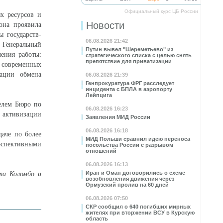
Официальный курс ЦБ России
х ресурсов и
Новости
она проявила
ы государств-
06.08.2026 21:42
 Генеральный
Путин вывел "Шереметьево" из
ления работы:
стратегического списка с целью снять
препятствие для приватизации
современных
зации обмена
06.08.2026 21:39
Генпрокуратура ФРГ расследует
инцидента с БПЛА в аэропорту
Лейпцига
телем Бюро по
06.08.2026 16:23
активизации
Заявления МИД России
06.08.2026 16:18
аче по более
МИД Польши сравнил идею переноса
ерспективными
посольства России с разрывом
отношений
06.08.2026 16:13
Иран и Оман договорились о схеме
та Коломбо и
возобновления движения через
Ормузский пролив на 60 дней
06.08.2026 07:50
СКР сообщил о 640 погибших мирных
жителях при вторжении ВСУ в Курскую
область