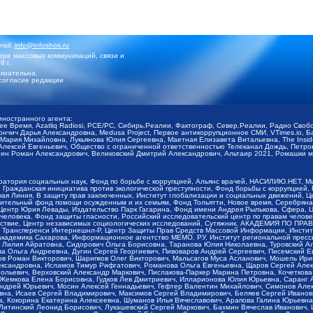
mail:
info@infoshos.ru
ре массовых коммуникаций, связи и
8 г.
язательна.
согласие редакции
иностранного агента:
щее Время, Azatliq Radiosi, PCE/PC, Сибирь.Реалии, Фактограф, Север.Реалии, Радио Св
ончич Дарья Александровна, Medusa Project, Первое антикоррупционное СМИ, VTimes.io, 
ария Михайловна, Лукьянова Юлия Сергеевна, Маетная Елизавета Витальевна, The Insid
ексей Евгеньевич, Общество с ограниченной ответственностью Телеканал Дождь, Петров 
н Роман Александрович, Великовский Дмитрий Александрович, Альтаир 2021, Ромашки мо
оратория социальных наук, Фонд по борьбе с коррупцией, Альянс врачей, НАСИЛИЮ.НЕТ, 
Гражданская инициатива против экологической преступности, Фонд борьбы с коррупцией,
чая Линия, В защиту прав заключенных, Институт глобализации и социальных движений,
тельный фонд помощи осужденным и их семьям, Фонд Тольятти, Новое время, Серебряная т
Центр Юрия Левады, Издательство Парк Гагарина, Фонд имени Андрея Рылькова, Сфера, 
еловека, Фонд защиты гласности, Российский исследовательский центр по правам челове
йствие, Центр независимых социологических исследований, Сутяжник, АКАДЕМИЯ ПО ПР
р Трансперенси Интернешнл-Р, Центр Защиты Прав Средств Массовой Информации, Институ
 академика Сахарова, Информационное агентство МЕМО. РУ, Институт региональной пресс
Лилия Айратовна, Сидорович Ольга Борисовна, Таранова Юлия Николаевна, Туровский Ал
а Ольга Андреевна, Дугин Сергей Георгиевич, Пивоваров Андрей Сергеевич, Писемский Е
в Роман Викторович, Шарипков Олег Викторович, Мальсагов Муса Асланович, Мошель Ири
ександровна, Исламов Тимур Рифгатович, Романова Ольга Евгеньевна, Щаров Сергей Але
льевич, Верховский Александр Маркович, Пислакова-Паркер Марина Петровна, Кочеткова
, Жемкова Елена Борисовна, Гудков Лев Дмитриевич, Илларионова Юлия Юрьевна, Саранг
Андрей Юрьевич, Мосин Алексей Геннадьевич, Гефтер Валентин Михайлович, Симонов Але
а, Исаев Сергей Владимирович, Максимов Сергей Владимирович, Беляев Сергей Иванович
 Кокорина Екатерина Алексеевна, Шуманов Илья Вячеславович, Арапова Галина Юрьевна
Литинский Леонид Борисович, Лукашевский Сергей Маркович, Бахмин Вячеслав Иванович,