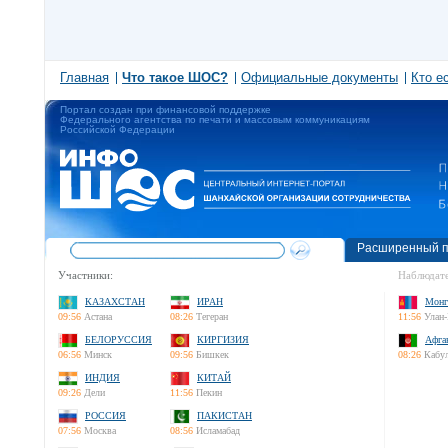
Главная
Что такое ШОС?
Официальные документы
Кто е
Портал создан при финансовой поддержке
Федерального агентства по печати и массовым коммуникациям
Российской Федерации
Расширенный п
Участники:
Наблюдате
КАЗАХСТАН
ИРАН
Монг
09:56
Астана
08:26
Тегеран
11:56
Улан-
БЕЛОРУССИЯ
КИРГИЗИЯ
Афга
06:56
Минск
09:56
Бишкек
08:26
Кабу
ИНДИЯ
КИТАЙ
09:26
Дели
11:56
Пекин
РОССИЯ
ПАКИСТАН
07:56
Москва
08:56
Исламабад