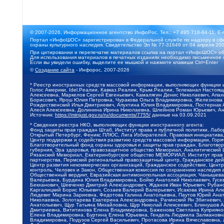
© 2007-2026, Информационное агентство ИнфоРос. Тел.: +7 495 718-84-11, E-
Портал «ИнфоШОС» зарегистрирован в Федеральной службе по надзору в сфе
охраны культурного наследия. Свидетельство Эл № 77-31649 от 04 апреля 200
При цитировании и перепечатке материалов ссылка на портал «ИнфоШОС» об
Для использования материалов в печатных изданиях необходимо письменное 
Если вы увидели ошибку, выделите ее мышкой и нажмите клавиши Ctrl+Enter
©
Создание сайта
- Инфорос, 2007-2026
* Реестр иностранных средств массовой информации, выполняющих функции 
Голос Америки, Idel.Реалии, Кавказ.Реалии, Крым.Реалии, Телеканал Настоя
Алексеевна, Маркелов Сергей Евгеньевич, Камалягин Денис Николаевич, Апах
Борисович, Ярош Юлия Петровна, Чуракова Ольга Владимировна, Железнова М
Рождественский Илья Дмитриевич, Апухтина Юлия Владимировна, Постернак Ал
Алеся Алексеевна, Долинина Ирина Николаевна, Шлейнов Роман Юрьевич, Ани
Источник:
https://minjust.gov.ru/ru/documents/7755/
данные на
03.09.2021
* Сведения реестра НКО, выполняющих функции иностранного агента:
Фонд защиты прав граждан Штаб, Институт права и публичной политики, Лаб
Открытый Петербург, Феникс ПЛЮС, Лига Избирателей, Правовая инициатива, 
Центр поддержки и содействия развитию средств массовой информации, Горя
Благотворительный фонд охраны здоровья и защиты прав граждан, Благотвори
губерния, Эра здоровья, правозащитное общество Мемориал, Аналитический 
Рязанский Мемориал, Екатеринбургское общество МЕМОРИАЛ, Институт прав ч
партнерства, Пермский региональный правозащитный центр, Гражданское де
Центр развития некоммерческих организаций, Гражданское содействие, Цент
контроль, Человек и Закон, Общественная комиссия по сохранению наследия
Общественный вердикт, Евразийская антимонопольная ассоциация, Чанышева 
Валерьевна, Бурдина Юлия Владимировна, Бойко Анатолий Николаевич, Гусев
Бекханович, Шевченко Дмитрий Александрович, Жданов Иван Юрьевич, Рубано
Каргалицкий Борис Юльевич, Созаев Валерий Валерьевич, Исакова Ирина Ал
Людевиг Марина Зариевна, Федотова Галина Анатольевна, Паутов Юрий Анато
Николаевна, Золотарева Екатерина Александровна, Рачинский Ян Збигневич
Анатольевич, Щур Татьяна Михайловна, Щур Николай Алексеевич, Блинушов 
Дмитриевна, Вититинова Елена Владимировна, Баженова Светлана Куприяновн
Елена Владимировна, Буртина Елена Юрьевна, Гендель Людмила Залмановна,
Владимировна, Подузов Сергей Васильевич, Протасова Ирина Вячеславовна, 