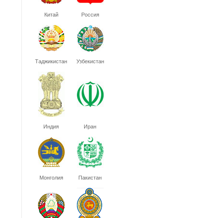
Китай
Россия
Таджикистан
Узбекистан
Индия
Иран
Монголия
Пакистан