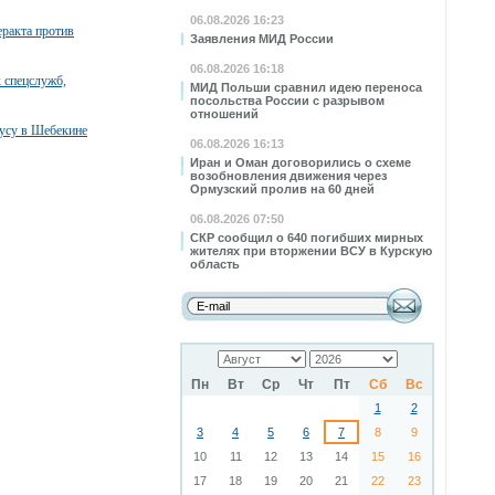
06.08.2026 16:23
ракта против
Заявления МИД России
06.08.2026 16:18
 спецслужб,
МИД Польши сравнил идею переноса
посольства России с разрывом
отношений
бусу в Шебекине
06.08.2026 16:13
Иран и Оман договорились о схеме
возобновления движения через
Ормузский пролив на 60 дней
06.08.2026 07:50
СКР сообщил о 640 погибших мирных
жителях при вторжении ВСУ в Курскую
область
Пн
Вт
Ср
Чт
Пт
Сб
Вс
1
2
3
4
5
6
7
8
9
10
11
12
13
14
15
16
17
18
19
20
21
22
23