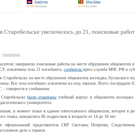
Камбоджа
Шри-Ланка
10:56
Пномпень
10:56
Коломбо
в Старобельске увеличилось до 21, поисковые рабо
Антитеррор
сатели завершили поисковые работы на месте обрушения общежития в 
ВСУ, извлечены тела 21 погибшего,
сообщила
пресс-служба МЧС РФ в суб
в Старобельске на месте обрушения общежития колледжа Луганского пе
шены. Все тела погибших извлечены из-под завалов. Всего пострадали 63
, - говорится в сообщении.
 Старобельске
были атакованы
учебный корпус и общежитие колледжа 
дагогического университета.
ным, в момент атаки в здании пятиэтажного общежития, которое в рез
го этажа, находились 86 подростков в возрасте от 14 до 18 лет.
ее официальный представитель СКР Светлана Петренко, Следственн
головное дело о теракте.