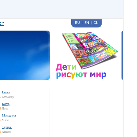
RU
EN
CN
С"
Непал
6
Катманду
Катар
6
Доха
Мальдивы
6
Мале
Турция
6
Анкара