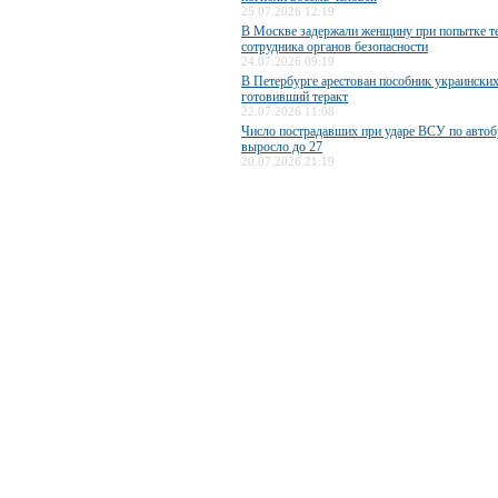
25.07.2026 12:19
В Москве задержали женщину при попытке те
сотрудника органов безопасности
24.07.2026 09:19
В Петербурге арестован пособник украинских
готовивший теракт
22.07.2026 11:08
Число пострадавших при ударе ВСУ по авто
выросло до 27
20.07.2026 21:19