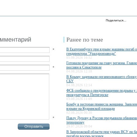
Поделиться…
омментарий
Ранее по теме
В Екатеринбурге при взрыве машины погиб 
*
гендиректора "Уралдронзавода"
05.08.2026 16:52
Готовили покушение на главу региона. Главн
*
россиян в Севастополе
04.08.2026 12:18
В Крыму задержали организовавшего сборку
СБУ
04.08.2026 12:14
ФСБ сообщила о предотвращении подрыва у 
прокуратуры в Пятигорске
03.08.2026 11:09
Бомбу в ресторан принесла женщина. Заявле
взрыве на Кудринской площади
02.08.2026 06:30
*
Павлу Дурову в России предъявили обвинени
терроризму
29.07.2026 09:04
В Запорожской области при ударах ВСУ по б
погибли восемь человек