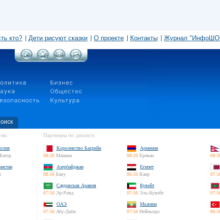
сть кто?
Дети рисуют сказки
О проекте
Контакты
Журнал "ИнфоШО
оиск
ли:
Партнеры по диалогу:
олия
Королевство Бахрейн
Армения
Батор
08:26
Манама
08:26
Ереван
08:2
нистан
Азербайджан
Египет
л
08:56
Баку
06:56
Каир
07:5
Саудовская Аравия
Кувейт
07:56
Эр-Рияд
07:56
Эль-Кувейт
07:5
ОАЭ
Мьянма
07:56
Абу-Даби
07:56
Нейпьидо
06:5