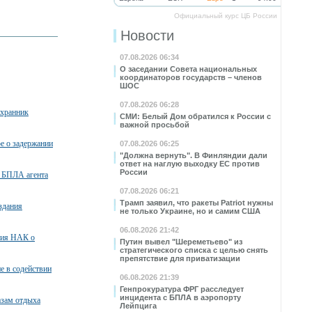
Официальный курс ЦБ России
Новости
07.08.2026 06:34
О заседании Совета национальных
координаторов государств – членов
ШОС
07.08.2026 06:28
охранник
СМИ: Белый Дом обратился к России с
важной просьбой
ое о задержании
07.08.2026 06:25
"Должна вернуть". В Финляндии дали
ответ на наглую выходку ЕС против
России
 БПЛА агента
07.08.2026 06:21
Трамп заявил, что ракеты Patriot нужны
здания
не только Украине, но и самим США
06.08.2026 21:42
ния НАК о
Путин вывел "Шереметьево" из
стратегического списка с целью снять
препятствие для приватизации
е в содействии
06.08.2026 21:39
Генпрокуратура ФРГ расследует
инцидента с БПЛА в аэропорту
азам отдыха
Лейпцига