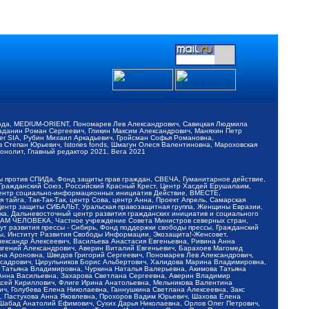
обода, MEDIUM-ORIENT, Пономарев Лев Александрович, Савицкая Людмила
Баданин Роман Сергеевич, Гликин Максим Александрович, Маняхин Петр
er SIA, Рубин Михаил Аркадьевич, Гройсман Софья Романовна,
Степан Юрьевич, Istories fonds, Шмагун Олеся Валентиновна, Мароховская
нолит, Главный редактор 2021, Вега 2021
Мы против СПИДа, Фонд защиты прав граждан, СВЕЧА, Гуманитарное действие,
 Гражданский Союз, Российский Красный Крест, Центр Хасдей Ерушалаим,
 Центр социально-информационных инициатив Действие, ВМЕСТЕ,
айга, Так-Так-Так, центр Сова, центр Анна, Проект Апрель, Самарская
Центр защиты СИБАЛЬТ, Уральская правозащитная группа, Женщины Евразии,
ка, Дальневосточный центр развития гражданских инициатив и социального
АВАМ ЧЕЛОВЕКА, Частное учреждение Совета Министров северных стран,
т развития прессы - Сибирь, Фонд поддержки свободы прессы, Гражданский
ы, Институт Развития Свободы Информации, Экозащита!-Женсовет,
ександр Алексеевич, Васильева Анастасия Евгеньевна, Ривина Анна
вгений Александрович, Аверин Виталий Евгеньевич, Барахоев Магомед
на Ароновна, Шведов Григорий Сергеевич, Пономарев Лев Александрович,
ксадрович, Цирульников Борис Альбертович, Халидова Марина Владимировна,
 Татьяна Владимировна, Чуркина Наталья Валерьевна, Акимова Татьяна
 Анна Васильевна, Захарова Светлана Сергеевна, Аверин Владимир
ксей Кириллович, Флиге Ирина Анатольевна, Мельникова Валентина
, Голубева Елена Николаевна, Ганнушкина Светлана Алексеевна, Закс
, Пастухова Анна Яковлевна, Прохоров Вадим Юрьевич, Шахова Елена
 Шабад Анатолий Ефимович, Сухих Дарья Николаевна, Орлов Олег Петрович,