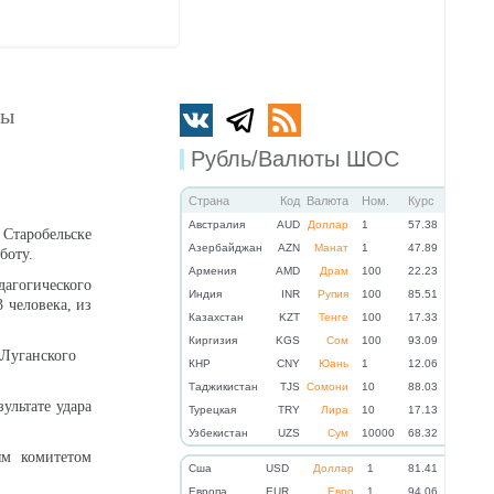
ты
Рубль/Валюты ШОС
Страна
Код
Валюта
Ном.
Курс
Австралия
AUD
Доллар
1
57.38
Старобельске
Азербайджан
AZN
Манат
1
47.89
боту.
Армения
AMD
Драм
100
22.23
дагогического
Индия
INR
Рупия
100
85.51
 человека, из
Казахстан
KZT
Тенге
100
17.33
Киргизия
KGS
Сом
100
93.09
Луганского
КНР
CNY
Юань
1
12.06
Таджикистан
TJS
Сомони
10
88.03
ультате удара
Турецкая
TRY
Лира
10
17.13
Узбекистан
UZS
Сум
10000
68.32
ым комитетом
Cша
USD
Доллар
1
81.41
Eвропа
EUR
Евро
1
94.06