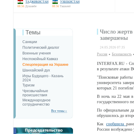
ТАДЖИКИСТАН
УЗБЕКИСТАН
08:56
Душанбе
08:56
Ташкент
Число жертв 
Темы
завершены
Санкции
Политический диалог
24.05.2026 07:35
Военные учения
Россия
Безопаcность
Неспокойный Кавказ
INTERFAX.RU - Спа
Спецоперация на Украине
в результате атаки 
Шанхайский дух
Игры Будущего - Казань
"Поисковые работы 
2024
университета завер
Туризм
которых 21 погибли"
Чрезвычайные
происшествия
В ночь на 22 мая в
Международное
государственного пе
сотрудничество
По официальным дан
Все темы »
обрушилось до второ
Как
сообщила
ран
России возбуждено у