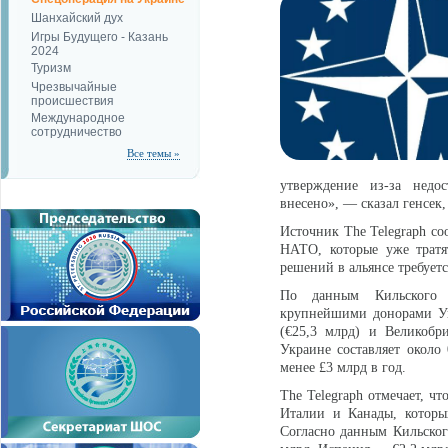
Шанхайский дух
Игры Будущего - Казань
2024
Туризм
Чрезвычайные
происшествия
Международное
сотрудничество
Все темы »
утверждение из-за недо
внесено», — сказал генсек
Источник The Telegraph с
НАТО, которые уже трат
решений в альянсе требуетс
По данным Кильского и
крупнейшими донорами Ук
(€25,3 млрд) и Великобр
Украине составляет около
менее £3 млрд в год.
The Telegraph отмечает, ч
Италии и Канады, которы
Согласно данным Кильског