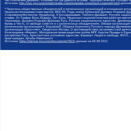
Чистопольский Джамаат, Рохнамо ба суи давлати исломи, Террористическое сообщест
Источник:
http://nac.gov.ru/terroristicheskie-i-ekstremistskie-organizacii-i-materialy.html
данные
* Перечень общественных объединений и религиозных организаций в отношении котор
Национал-большевистская партия, ВЕК РА, Рада земли Кубанской Духовно Родовой Де
Староверов-Инглингов, Нурджулар, К Богодержавию, Таблиги Джамаат, Русское наци
славян, Ат-Такфир Валь-Хиджра, Пит Буль, Национал-социалистическая рабочая парт
Череповца, Духовно-Родовая Держава Русь, Русское национальное единство, Древнер
Кровь и Честь, О свободе совести и о религиозных объединениях, Омская организаци
религиозная организация п. Боровский, Община Коренного Русского народа Щелковског
организация «Братство», Свидетели Иеговы, О противодействии экстремистской деяте
болельщиков «Фирма», Молодежная правозащитная группа МПГ, Курсом Правды и Единен
республика Русь, Арестантское уголовное единство, Башкорт, Нация и свобода, W.H.С
прав граждан, Штабы Навального
Источник:
https://minjust.gov.ru/ru/documents/7822/
данные на
06.08.2021