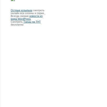
Острые козырьки
смотреть
онлайн все сезоны и серии.
Всегда свежие
новости из
мира WordPress
Смотреть
Танцы на ТНТ
бесплатно