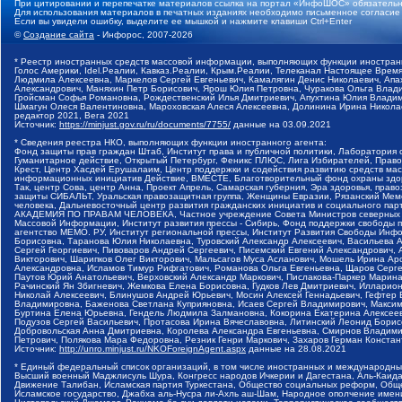
При цитировании и перепечатке материалов ссылка на портал «ИнфоШОС» обязательн
Для использования материалов в печатных изданиях необходимо письменное согласие
Если вы увидели ошибку, выделите ее мышкой и нажмите клавиши Ctrl+Enter
©
Создание сайта
- Инфорос, 2007-2026
* Реестр иностранных средств массовой информации, выполняющих функции иностранн
Голос Америки, Idel.Реалии, Кавказ.Реалии, Крым.Реалии, Телеканал Настоящее Время
Людмила Алексеевна, Маркелов Сергей Евгеньевич, Камалягин Денис Николаевич, Апах
Александрович, Маняхин Петр Борисович, Ярош Юлия Петровна, Чуракова Ольга Влади
Гройсман Софья Романовна, Рождественский Илья Дмитриевич, Апухтина Юлия Владимир
Шмагун Олеся Валентиновна, Мароховская Алеся Алексеевна, Долинина Ирина Никола
редактор 2021, Вега 2021
Источник:
https://minjust.gov.ru/ru/documents/7755/
данные на
03.09.2021
* Сведения реестра НКО, выполняющих функции иностранного агента:
Фонд защиты прав граждан Штаб, Институт права и публичной политики, Лаборатория
Гуманитарное действие, Открытый Петербург, Феникс ПЛЮС, Лига Избирателей, Правов
Крест, Центр Хасдей Ерушалаим, Центр поддержки и содействия развитию средств мас
информационных инициатив Действие, ВМЕСТЕ, Благотворительный фонд охраны здоров
Так, центр Сова, центр Анна, Проект Апрель, Самарская губерния, Эра здоровья, пр
защиты СИБАЛЬТ, Уральская правозащитная группа, Женщины Евразии, Рязанский Мемо
человека, Дальневосточный центр развития гражданских инициатив и социального пар
АКАДЕМИЯ ПО ПРАВАМ ЧЕЛОВЕКА, Частное учреждение Совета Министров северных стр
Массовой Информации, Институт развития прессы - Сибирь, Фонд поддержки свободы 
агентство МЕМО. РУ, Институт региональной прессы, Институт Развития Свободы Инф
Борисовна, Таранова Юлия Николаевна, Туровский Александр Алексеевич, Васильева 
Сергей Георгиевич, Пивоваров Андрей Сергеевич, Писемский Евгений Александрович,
Викторович, Шарипков Олег Викторович, Мальсагов Муса Асланович, Мошель Ирина Ар
Александровна, Исламов Тимур Рифгатович, Романова Ольга Евгеньевна, Щаров Серг
Паутов Юрий Анатольевич, Верховский Александр Маркович, Пислакова-Паркер Марина
Рачинский Ян Збигневич, Жемкова Елена Борисовна, Гудков Лев Дмитриевич, Иллари
Николай Алексеевич, Блинушов Андрей Юрьевич, Мосин Алексей Геннадьевич, Гефтер
Владимировна, Баженова Светлана Куприяновна, Исаев Сергей Владимирович, Максим
Буртина Елена Юрьевна, Гендель Людмила Залмановна, Кокорина Екатерина Алексеев
Подузов Сергей Васильевич, Протасова Ирина Вячеславовна, Литинский Леонид Борис
Добровольская Анна Дмитриевна, Королева Александра Евгеньевна, Смирнов Владими
Петрович, Полякова Мара Федоровна, Резник Генри Маркович, Захаров Герман Конста
Источник:
http://unro.minjust.ru/NKOForeignAgent.aspx
данные на
28.08.2021
* Единый федеральный список организаций, в том числе иностранных и международны
Высший военный Маджлисуль Шура, Конгресс народов Ичкерии и Дагестана, Аль-Каида, 
Движение Талибан, Исламская партия Туркестана, Общество социальных реформ, Общес
Исламское государство, Джабха аль-Нусра ли-Ахль аш-Шам, Народное ополчение имен