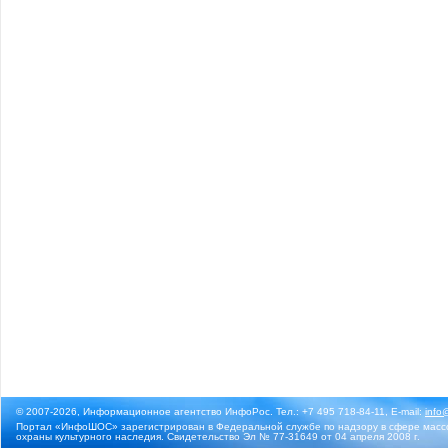
© 2007-2026, Информационное агентство ИнфоРос. Тел.: +7 495 718-84-11, E-mail:
info
Портал «ИнфоШОС» зарегистрирован в Федеральной службе по надзору в сфере массо
охраны культурного наследия. Свидетельство Эл № 77-31649 от 04 апреля 2008 г.