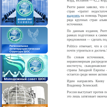
млрд, Испания — €2,2 млрд
Рютте ранее заявлял, что
стран «тратит недоста
выделять
на помощь Украин
ряда крупных стран альян
источники.
По данным издания, Рютт
рамках подготовки к самми
предложения — сделать по
Politico отмечает, что в
почти утроиться и достичь 
По словам источников, 
неравномерным распределе
института, скандинавски
страны Западной Европы 
остается среди менее акти
Идею направлять Киеву 
Владимир Зеленский.
Россия выступает против п
это лишь затягивает оконч