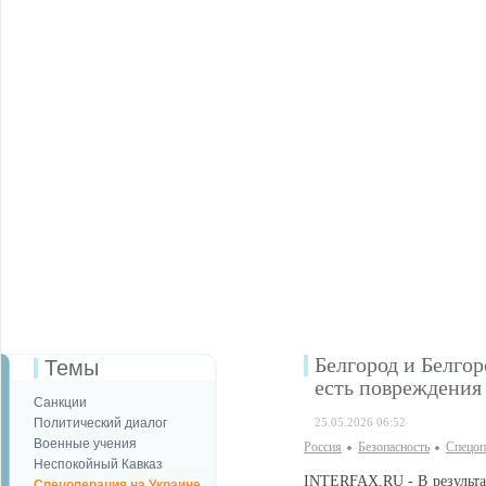
Белгород и Белгор
Темы
есть повреждения
Санкции
Политический диалог
25.05.2026 06:52
Военные учения
Россия
Безопаcность
Спецоп
Неспокойный Кавказ
INTERFAX.RU - В результат
Спецоперация на Украине