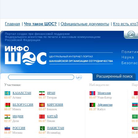
Главная
Что такое ШОС?
Официальные документы
Кто есть кто
Портал создан при финансовой поддержке
Федерального агентства по печати и массовым коммуникациям
Российской Федерации
Расширенный поиск
Участники:
Наблюдатели:
Пар
КАЗАХСТАН
ИРАН
Монголия
03:07
Астана
01:37
Тегеран
05:07
Улан-Батор
01:3
БЕЛОРУССИЯ
КИРГИЗИЯ
Афганистан
00:07
Минск
03:07
Бишкек
01:37
Кабул
02:0
ИНДИЯ
КИТАЙ
02:37
Дели
05:07
Пекин
01:0
РОССИЯ
ПАКИСТАН
01:07
Москва
02:07
Исламабад
01:0