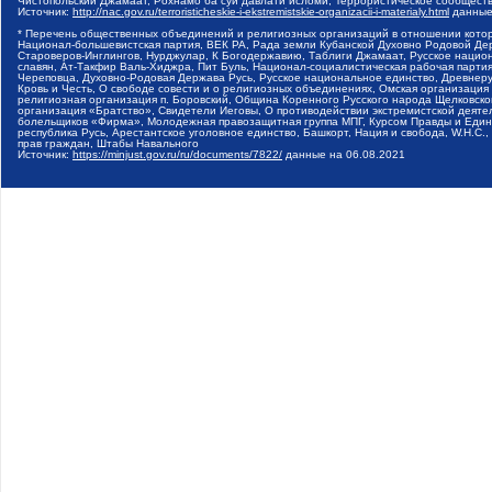
Чистопольский Джамаат, Рохнамо ба суи давлати исломи, Террористическое сообщест
Источник:
http://nac.gov.ru/terroristicheskie-i-ekstremistskie-organizacii-i-materialy.html
данные
* Перечень общественных объединений и религиозных организаций в отношении котор
Национал-большевистская партия, ВЕК РА, Рада земли Кубанской Духовно Родовой Де
Староверов-Инглингов, Нурджулар, К Богодержавию, Таблиги Джамаат, Русское наци
славян, Ат-Такфир Валь-Хиджра, Пит Буль, Национал-социалистическая рабочая парт
Череповца, Духовно-Родовая Держава Русь, Русское национальное единство, Древнер
Кровь и Честь, О свободе совести и о религиозных объединениях, Омская организаци
религиозная организация п. Боровский, Община Коренного Русского народа Щелковског
организация «Братство», Свидетели Иеговы, О противодействии экстремистской деяте
болельщиков «Фирма», Молодежная правозащитная группа МПГ, Курсом Правды и Единен
республика Русь, Арестантское уголовное единство, Башкорт, Нация и свобода, W.H.С
прав граждан, Штабы Навального
Источник:
https://minjust.gov.ru/ru/documents/7822/
данные на
06.08.2021