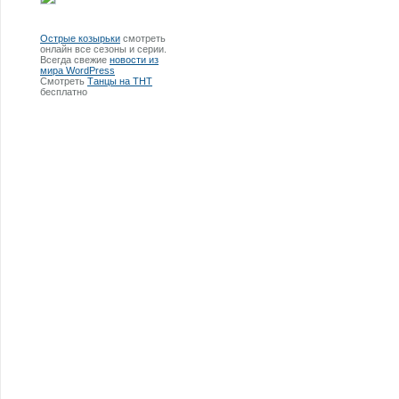
Острые козырьки
смотреть
онлайн все сезоны и серии.
Всегда свежие
новости из
мира WordPress
Смотреть
Танцы на ТНТ
бесплатно