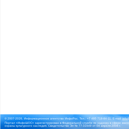
© 2007-2026, Информационное агентство ИнфоРос. Тел.: +7 495 718-84-11, E-mail:
info
Портал «ИнфоШОС» зарегистрирован в Федеральной службе по надзору в сфере массо
охраны культурного наследия. Свидетельство Эл № 77-31649 от 04 апреля 2008 г.