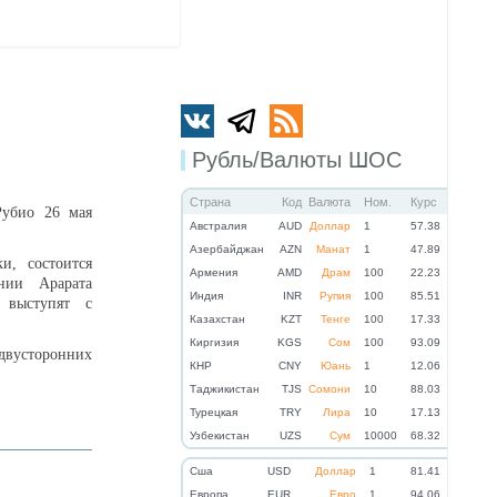
Рубль/Валюты ШОС
Страна
Код
Валюта
Ном.
Курс
убио 26 мая
Австралия
AUD
Доллар
1
57.38
Азербайджан
AZN
Манат
1
47.89
и, состоится
Армения
AMD
Драм
100
22.23
нии Арарата
Индия
INR
Рупия
100
85.51
 выступят с
Казахстан
KZT
Тенге
100
17.33
Киргизия
KGS
Сом
100
93.09
двусторонних
КНР
CNY
Юань
1
12.06
Таджикистан
TJS
Сомони
10
88.03
Турецкая
TRY
Лира
10
17.13
Узбекистан
UZS
Сум
10000
68.32
Cша
USD
Доллар
1
81.41
Eвропа
EUR
Евро
1
94.06