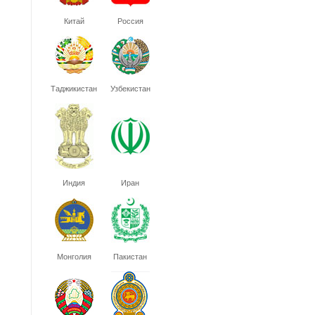
Китай
Россия
Таджикистан
Узбекистан
Индия
Иран
Монголия
Пакистан