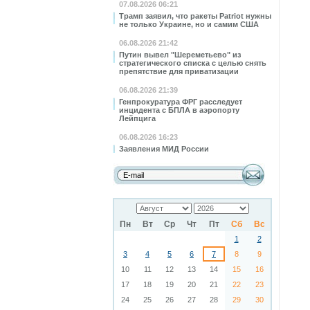
07.08.2026 06:21
Трамп заявил, что ракеты Patriot нужны
не только Украине, но и самим США
06.08.2026 21:42
Путин вывел "Шереметьево" из
стратегического списка с целью снять
препятствие для приватизации
06.08.2026 21:39
Генпрокуратура ФРГ расследует
инцидента с БПЛА в аэропорту
Лейпцига
06.08.2026 16:23
Заявления МИД России
Пн
Вт
Ср
Чт
Пт
Сб
Вс
1
2
3
4
5
6
7
8
9
10
11
12
13
14
15
16
17
18
19
20
21
22
23
24
25
26
27
28
29
30