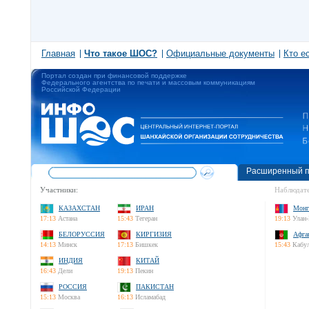
Главная
Что такое ШОС?
Официальные документы
Кто е
Портал создан при финансовой поддержке
Федерального агентства по печати и массовым коммуникациям
Российской Федерации
Расширенный п
Участники:
Наблюдате
КАЗАХСТАН
ИРАН
Монг
17:13
Астана
15:43
Тегеран
19:13
Улан-
БЕЛОРУССИЯ
КИРГИЗИЯ
Афга
14:13
Минск
17:13
Бишкек
15:43
Кабу
ИНДИЯ
КИТАЙ
16:43
Дели
19:13
Пекин
РОССИЯ
ПАКИСТАН
15:13
Москва
16:13
Исламабад