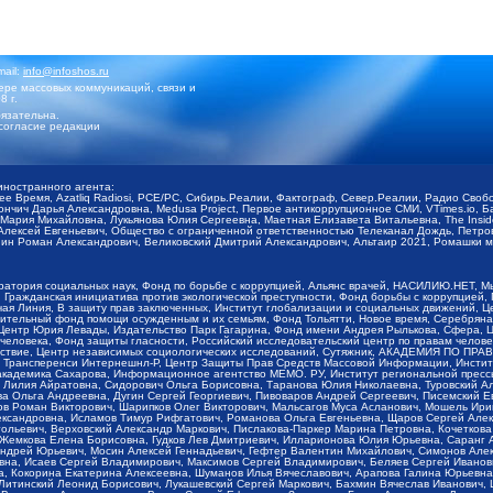
mail:
info@infoshos.ru
ре массовых коммуникаций, связи и
8 г.
язательна.
согласие редакции
иностранного агента:
щее Время, Azatliq Radiosi, PCE/PC, Сибирь.Реалии, Фактограф, Север.Реалии, Радио Св
ончич Дарья Александровна, Medusa Project, Первое антикоррупционное СМИ, VTimes.io, 
ария Михайловна, Лукьянова Юлия Сергеевна, Маетная Елизавета Витальевна, The Insid
ексей Евгеньевич, Общество с ограниченной ответственностью Телеканал Дождь, Петров 
н Роман Александрович, Великовский Дмитрий Александрович, Альтаир 2021, Ромашки мо
оратория социальных наук, Фонд по борьбе с коррупцией, Альянс врачей, НАСИЛИЮ.НЕТ, 
Гражданская инициатива против экологической преступности, Фонд борьбы с коррупцией,
чая Линия, В защиту прав заключенных, Институт глобализации и социальных движений,
тельный фонд помощи осужденным и их семьям, Фонд Тольятти, Новое время, Серебряная т
Центр Юрия Левады, Издательство Парк Гагарина, Фонд имени Андрея Рылькова, Сфера, 
еловека, Фонд защиты гласности, Российский исследовательский центр по правам челове
йствие, Центр независимых социологических исследований, Сутяжник, АКАДЕМИЯ ПО ПР
р Трансперенси Интернешнл-Р, Центр Защиты Прав Средств Массовой Информации, Институ
 академика Сахарова, Информационное агентство МЕМО. РУ, Институт региональной пресс
Лилия Айратовна, Сидорович Ольга Борисовна, Таранова Юлия Николаевна, Туровский Ал
а Ольга Андреевна, Дугин Сергей Георгиевич, Пивоваров Андрей Сергеевич, Писемский Е
в Роман Викторович, Шарипков Олег Викторович, Мальсагов Муса Асланович, Мошель Ири
ександровна, Исламов Тимур Рифгатович, Романова Ольга Евгеньевна, Щаров Сергей Але
льевич, Верховский Александр Маркович, Пислакова-Паркер Марина Петровна, Кочеткова
, Жемкова Елена Борисовна, Гудков Лев Дмитриевич, Илларионова Юлия Юрьевна, Саранг
Андрей Юрьевич, Мосин Алексей Геннадьевич, Гефтер Валентин Михайлович, Симонов Але
а, Исаев Сергей Владимирович, Максимов Сергей Владимирович, Беляев Сергей Иванович
 Кокорина Екатерина Алексеевна, Шуманов Илья Вячеславович, Арапова Галина Юрьевна
Литинский Леонид Борисович, Лукашевский Сергей Маркович, Бахмин Вячеслав Иванович,