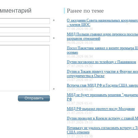
омментарий
Ранее по теме
О заседании Совета национальных координато
*
– членов ШОС
07.08.2026 06:34
МИД Польши сравнил идею переноса посольс
*
разрывом отношений
06.08.2026 16:18
Посол Пакистана заявил о визите премьера 
осенью
05.08.2026 06:34
Путин поговорил по телефону с Пашиняном
27.07.2026 19:32
Путин и Токаев примут участие в Форуме ме
сотрудничества в Омске
25.07.2026 08:37
Встреча глав МИД РФ и Госдепа США завер
*
23.07.2026 08:58
МИД не будет признавать решения "двадцатки
РФ
22.07.2026 05:41
МИД РФ выразил протест послу Молдавии
21.07.2026 15:07
Путин проводит в Кремле встречу с главо
19.07.2026 19:10
Нетаньяху не удалось согласовать встречу с 
США отменен
17.07.2026 05:38