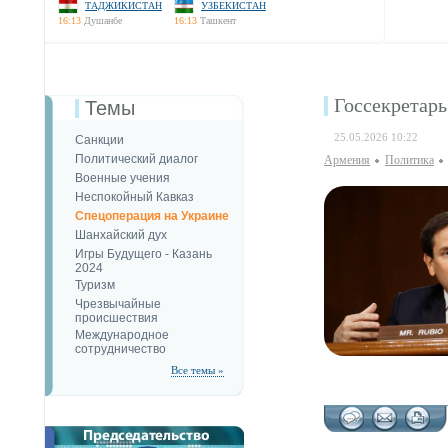
ТАДЖИКИСТАН
УЗБЕКИСТАН
16:13
Душанбе
16:13
Ташкент
Госсекретар
Темы
25.05.2026 10:22
Санкции
Политический диалог
Армения
Политика
Военные учения
Неспокойный Кавказ
Спецоперация на Украине
Шанхайский дух
Игры Будущего - Казань
2024
Туризм
Чрезвычайные
происшествия
Международное
сотрудничество
Все темы »