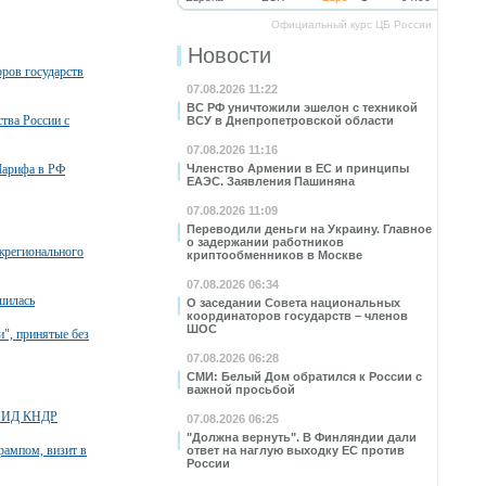
Официальный курс ЦБ России
Новости
ров государств
07.08.2026 11:22
ВС РФ уничтожили эшелон с техникой
тва России с
ВСУ в Днепропетровской области
07.08.2026 11:16
Шарифа в РФ
Членство Армении в ЕС и принципы
ЕАЭС. Заявления Пашиняна
07.08.2026 11:09
Переводили деньги на Украину. Главное
о задержании работников
жрегионального
криптообменников в Москве
07.08.2026 06:34
шилась
О заседании Совета национальных
координаторов государств – членов
ШОС
", принятые без
07.08.2026 06:28
СМИ: Белый Дом обратился к России с
важной просьбой
й МИД КНДР
07.08.2026 06:25
"Должна вернуть". В Финляндии дали
Трампом, визит в
ответ на наглую выходку ЕС против
России