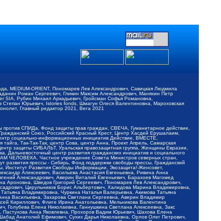
обода, MEDIUM-ORIENT, Пономарев Лев Александрович, Савицкая Людмила
Баданин Роман Сергеевич, Гликин Максим Александрович, Маняхин Петр
er SIA, Рубин Михаил Аркадьевич, Гройсман Софья Романовна,
Степан Юрьевич, Istories fonds, Шмагун Олеся Валентиновна, Мароховская
нолит, Главный редактор 2021, Вега 2021
Мы против СПИДа, Фонд защиты прав граждан, СВЕЧА, Гуманитарное действие,
 Гражданский Союз, Российский Красный Крест, Центр Хасдей Ерушалаим,
 Центр социально-информационных инициатив Действие, ВМЕСТЕ,
айга, Так-Так-Так, центр Сова, центр Анна, Проект Апрель, Самарская
Центр защиты СИБАЛЬТ, Уральская правозащитная группа, Женщины Евразии,
ка, Дальневосточный центр развития гражданских инициатив и социального
АВАМ ЧЕЛОВЕКА, Частное учреждение Совета Министров северных стран,
т развития прессы - Сибирь, Фонд поддержки свободы прессы, Гражданский
ы, Институт Развития Свободы Информации, Экозащита!-Женсовет,
ександр Алексеевич, Васильева Анастасия Евгеньевна, Ривина Анна
вгений Александрович, Аверин Виталий Евгеньевич, Барахоев Магомед
на Ароновна, Шведов Григорий Сергеевич, Пономарев Лев Александрович,
ксадрович, Цирульников Борис Альбертович, Халидова Марина Владимировна,
 Татьяна Владимировна, Чуркина Наталья Валерьевна, Акимова Татьяна
 Анна Васильевна, Захарова Светлана Сергеевна, Аверин Владимир
ксей Кириллович, Флиге Ирина Анатольевна, Мельникова Валентина
, Голубева Елена Николаевна, Ганнушкина Светлана Алексеевна, Закс
, Пастухова Анна Яковлевна, Прохоров Вадим Юрьевич, Шахова Елена
 Шабад Анатолий Ефимович, Сухих Дарья Николаевна, Орлов Олег Петрович,