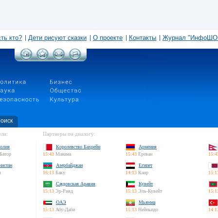
сть кто?
Дети рисуют сказки
О проекте
Контакты
Журнал "ИнфоШО
оиск
ли:
Партнеры по диалогу:
олия
Королевство Бахрейн
Армения
Батор
15:43
Манама
15:43
Ереван
15:4
нистан
Азербайджан
Египет
л
16:13
Баку
14:13
Каир
15:1
Саудовская Аравия
Кувейт
15:13
Эр-Рияд
15:13
Эль-Кувейт
15:1
ОАЭ
Мьянма
15:13
Абу-Даби
15:13
Нейпьидо
14:1