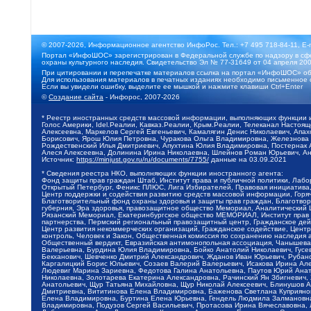
© 2007-2026, Информационное агентство ИнфоРос. Тел.: +7 495 718-84-11, E-
Портал «ИнфоШОС» зарегистрирован в Федеральной службе по надзору в сфе
охраны культурного наследия. Свидетельство Эл № 77-31649 от 04 апреля 200
При цитировании и перепечатке материалов ссылка на портал «ИнфоШОС» об
Для использования материалов в печатных изданиях необходимо письменное 
Если вы увидели ошибку, выделите ее мышкой и нажмите клавиши Ctrl+Enter
©
Создание сайта
- Инфорос, 2007-2026
* Реестр иностранных средств массовой информации, выполняющих функции 
Голос Америки, Idel.Реалии, Кавказ.Реалии, Крым.Реалии, Телеканал Настоя
Алексеевна, Маркелов Сергей Евгеньевич, Камалягин Денис Николаевич, Апах
Борисович, Ярош Юлия Петровна, Чуракова Ольга Владимировна, Железнова М
Рождественский Илья Дмитриевич, Апухтина Юлия Владимировна, Постернак Ал
Алеся Алексеевна, Долинина Ирина Николаевна, Шлейнов Роман Юрьевич, Ани
Источник:
https://minjust.gov.ru/ru/documents/7755/
данные на
03.09.2021
* Сведения реестра НКО, выполняющих функции иностранного агента:
Фонд защиты прав граждан Штаб, Институт права и публичной политики, Лаб
Открытый Петербург, Феникс ПЛЮС, Лига Избирателей, Правовая инициатива, 
Центр поддержки и содействия развитию средств массовой информации, Горя
Благотворительный фонд охраны здоровья и защиты прав граждан, Благотвори
губерния, Эра здоровья, правозащитное общество Мемориал, Аналитический 
Рязанский Мемориал, Екатеринбургское общество МЕМОРИАЛ, Институт прав ч
партнерства, Пермский региональный правозащитный центр, Гражданское де
Центр развития некоммерческих организаций, Гражданское содействие, Цент
контроль, Человек и Закон, Общественная комиссия по сохранению наследия
Общественный вердикт, Евразийская антимонопольная ассоциация, Чанышева 
Валерьевна, Бурдина Юлия Владимировна, Бойко Анатолий Николаевич, Гусев
Бекханович, Шевченко Дмитрий Александрович, Жданов Иван Юрьевич, Рубано
Каргалицкий Борис Юльевич, Созаев Валерий Валерьевич, Исакова Ирина Ал
Людевиг Марина Зариевна, Федотова Галина Анатольевна, Паутов Юрий Анато
Николаевна, Золотарева Екатерина Александровна, Рачинский Ян Збигневич
Анатольевич, Щур Татьяна Михайловна, Щур Николай Алексеевич, Блинушов 
Дмитриевна, Вититинова Елена Владимировна, Баженова Светлана Куприяновн
Елена Владимировна, Буртина Елена Юрьевна, Гендель Людмила Залмановна,
Владимировна, Подузов Сергей Васильевич, Протасова Ирина Вячеславовна, 