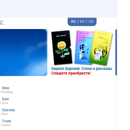
RU
EN
CN
С"
Непал
3
Катманду
Катар
3
Доха
Мальдивы
3
Мале
Турция
3
Анкара