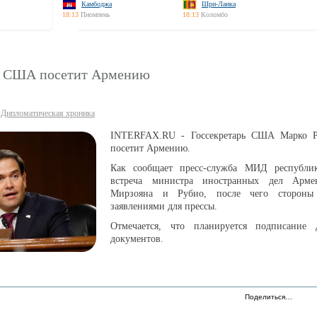
Камбоджа
Шри-Ланка
18:13
Пномпень
18:13
Коломбо
ь США посетит Армению
Дипломатическая хроника
INTERFAX.RU - Госсекретарь США Марко Р
посетит Армению.
Как сообщает пресс-служба МИД республик
встреча министра иностранных дел Арме
Мирзояна и Рубио, после чего стороны
заявлениями для прессы.
Отмечается, что планируется подписание 
документов.
Поделиться…