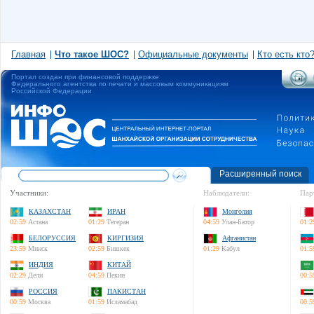
Главная
Что такое ШОС?
Официальные документы
Кто есть кто
Портал создан при финансовой поддержке
Федерального агентства по печати и массовым коммуникациям
Российской Федерации
Расширенный поиск
Участники:
Наблюдатели:
Пар
КАЗАХСТАН
ИРАН
Монголия
02:59
Астана
01:29
Тегеран
04:59
Улан-Батор
01:2
БЕЛОРУССИЯ
КИРГИЗИЯ
Афганистан
23:59
Минск
02:59
Бишкек
01:29
Кабул
01:5
ИНДИЯ
КИТАЙ
02:29
Дели
04:59
Пекин
00:5
РОССИЯ
ПАКИСТАН
00:59
Москва
01:59
Исламабад
00:5