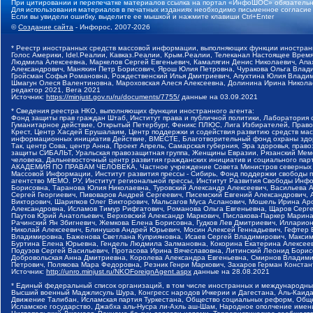
При цитировании и перепечатке материалов ссылка на портал «ИнфоШОС» обязательн
Для использования материалов в печатных изданиях необходимо письменное согласие
Если вы увидели ошибку, выделите ее мышкой и нажмите клавиши Ctrl+Enter
©
Создание сайта
- Инфорос, 2007-2026
* Реестр иностранных средств массовой информации, выполняющих функции иностранн
Голос Америки, Idel.Реалии, Кавказ.Реалии, Крым.Реалии, Телеканал Настоящее Время
Людмила Алексеевна, Маркелов Сергей Евгеньевич, Камалягин Денис Николаевич, Апах
Александрович, Маняхин Петр Борисович, Ярош Юлия Петровна, Чуракова Ольга Влади
Гройсман Софья Романовна, Рождественский Илья Дмитриевич, Апухтина Юлия Владимир
Шмагун Олеся Валентиновна, Мароховская Алеся Алексеевна, Долинина Ирина Никола
редактор 2021, Вега 2021
Источник:
https://minjust.gov.ru/ru/documents/7755/
данные на
03.09.2021
* Сведения реестра НКО, выполняющих функции иностранного агента:
Фонд защиты прав граждан Штаб, Институт права и публичной политики, Лаборатория
Гуманитарное действие, Открытый Петербург, Феникс ПЛЮС, Лига Избирателей, Правов
Крест, Центр Хасдей Ерушалаим, Центр поддержки и содействия развитию средств мас
информационных инициатив Действие, ВМЕСТЕ, Благотворительный фонд охраны здоров
Так, центр Сова, центр Анна, Проект Апрель, Самарская губерния, Эра здоровья, пр
защиты СИБАЛЬТ, Уральская правозащитная группа, Женщины Евразии, Рязанский Мемо
человека, Дальневосточный центр развития гражданских инициатив и социального пар
АКАДЕМИЯ ПО ПРАВАМ ЧЕЛОВЕКА, Частное учреждение Совета Министров северных стр
Массовой Информации, Институт развития прессы - Сибирь, Фонд поддержки свободы 
агентство МЕМО. РУ, Институт региональной прессы, Институт Развития Свободы Инф
Борисовна, Таранова Юлия Николаевна, Туровский Александр Алексеевич, Васильева 
Сергей Георгиевич, Пивоваров Андрей Сергеевич, Писемский Евгений Александрович,
Викторович, Шарипков Олег Викторович, Мальсагов Муса Асланович, Мошель Ирина Ар
Александровна, Исламов Тимур Рифгатович, Романова Ольга Евгеньевна, Щаров Серг
Паутов Юрий Анатольевич, Верховский Александр Маркович, Пислакова-Паркер Марина
Рачинский Ян Збигневич, Жемкова Елена Борисовна, Гудков Лев Дмитриевич, Иллари
Николай Алексеевич, Блинушов Андрей Юрьевич, Мосин Алексей Геннадьевич, Гефтер
Владимировна, Баженова Светлана Куприяновна, Исаев Сергей Владимирович, Максим
Буртина Елена Юрьевна, Гендель Людмила Залмановна, Кокорина Екатерина Алексеев
Подузов Сергей Васильевич, Протасова Ирина Вячеславовна, Литинский Леонид Борис
Добровольская Анна Дмитриевна, Королева Александра Евгеньевна, Смирнов Владими
Петрович, Полякова Мара Федоровна, Резник Генри Маркович, Захаров Герман Конста
Источник:
http://unro.minjust.ru/NKOForeignAgent.aspx
данные на
28.08.2021
* Единый федеральный список организаций, в том числе иностранных и международны
Высший военный Маджлисуль Шура, Конгресс народов Ичкерии и Дагестана, Аль-Каида, 
Движение Талибан, Исламская партия Туркестана, Общество социальных реформ, Общес
Исламское государство, Джабха аль-Нусра ли-Ахль аш-Шам, Народное ополчение имен