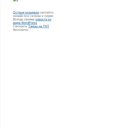
Острые козырьки
смотреть
онлайн все сезоны и серии.
Всегда свежие
новости из
мира WordPress
Смотреть
Танцы на ТНТ
бесплатно