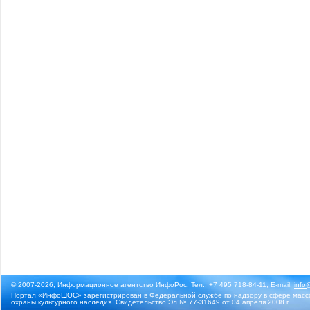
© 2007-2026, Информационное агентство ИнфоРос. Тел.: +7 495 718-84-11, E-mail:
info
Портал «ИнфоШОС» зарегистрирован в Федеральной службе по надзору в сфере массо
охраны культурного наследия. Свидетельство Эл № 77-31649 от 04 апреля 2008 г.