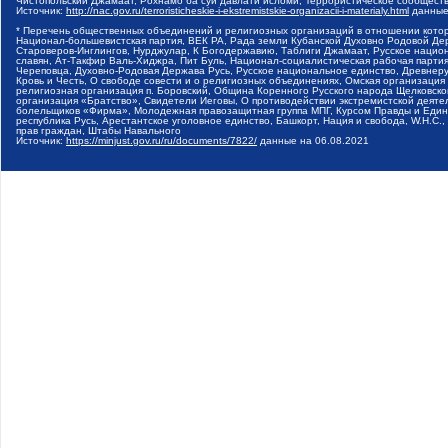
Чистопольский Джамаат, Рохнамо ба суи давлати исломи, Террористическое сообщест
Источник:
http://nac.gov.ru/terroristicheskie-i-ekstremistskie-organizacii-i-materialy.html
данные
* Перечень общественных объединений и религиозных организаций в отношении котор
Национал-большевистская партия, ВЕК РА, Рада земли Кубанской Духовно Родовой Де
Староверов-Инглингов, Нурджулар, К Богодержавию, Таблиги Джамаат, Русское наци
славян, Ат-Такфир Валь-Хиджра, Пит Буль, Национал-социалистическая рабочая парт
Череповца, Духовно-Родовая Держава Русь, Русское национальное единство, Древнер
Кровь и Честь, О свободе совести и о религиозных объединениях, Омская организаци
религиозная организация п. Боровский, Община Коренного Русского народа Щелковског
организация «Братство», Свидетели Иеговы, О противодействии экстремистской деяте
болельщиков «Фирма», Молодежная правозащитная группа МПГ, Курсом Правды и Единен
республика Русь, Арестантское уголовное единство, Башкорт, Нация и свобода, W.H.С
прав граждан, Штабы Навального
Источник:
https://minjust.gov.ru/ru/documents/7822/
данные на
06.08.2021