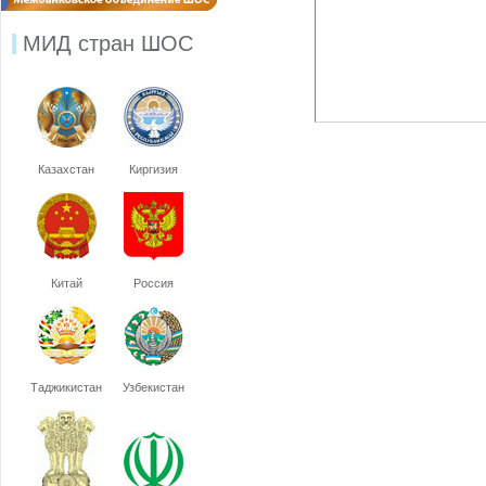
МИД стран ШОС
Казахстан
Киргизия
Китай
Россия
Таджикистан
Узбекистан