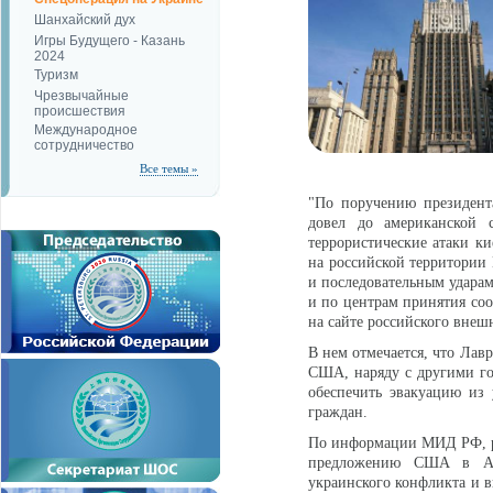
Шанхайский дух
Игры Будущего - Казань
2024
Туризм
Чрезвычайные
происшествия
Международное
сотрудничество
Все темы »
"По поручению президент
довел до американской
террористические атаки к
на российской территории
и последовательным удара
и по центрам принятия со
на сайте российского внеш
В нем отмечается, что Лав
США, наряду с другими го
обеспечить эвакуацию из 
граждан.
По информации МИД РФ, р
предложению США в Анк
украинского конфликта и в