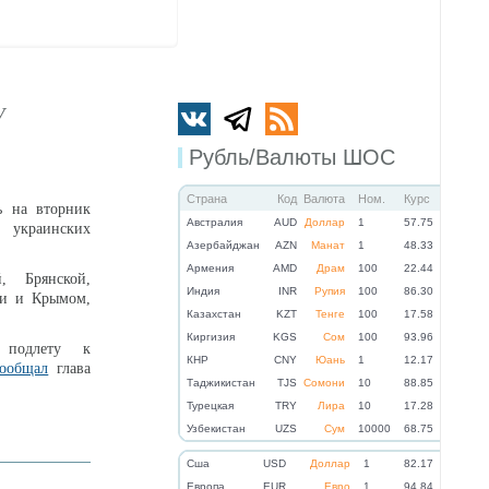
У
Рубль/Валюты ШОС
Страна
Код
Валюта
Ном.
Курс
ь на вторник
Австралия
AUD
Доллар
1
57.75
краинских
Азербайджан
AZN
Манат
1
48.33
Армения
AMD
Драм
100
22.44
, Брянской,
Индия
INR
Рупия
100
86.30
ми и Крымом,
Казахстан
KZT
Тенге
100
17.58
Киргизия
KGS
Сом
100
93.96
 подлету к
КНР
CNY
Юань
1
12.17
ообщал
глава
Таджикистан
TJS
Сомони
10
88.85
Турецкая
TRY
Лира
10
17.28
Узбекистан
UZS
Сум
10000
68.75
Cша
USD
Доллар
1
82.17
Eвропа
EUR
Евро
1
94.84