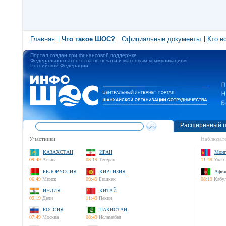
Главная
Что такое ШОС?
Официальные документы
Кто е
Портал создан при финансовой поддержке
Федерального агентства по печати и массовым коммуникациям
Российской Федерации
Расширенный п
Участники:
Наблюдате
КАЗАХСТАН
ИРАН
Монг
09:49
Астана
08:19
Тегеран
11:49
Улан-
БЕЛОРУССИЯ
КИРГИЗИЯ
Афга
06:49
Минск
09:49
Бишкек
08:19
Кабу
ИНДИЯ
КИТАЙ
09:19
Дели
11:49
Пекин
РОССИЯ
ПАКИСТАН
07:49
Москва
08:49
Исламабад