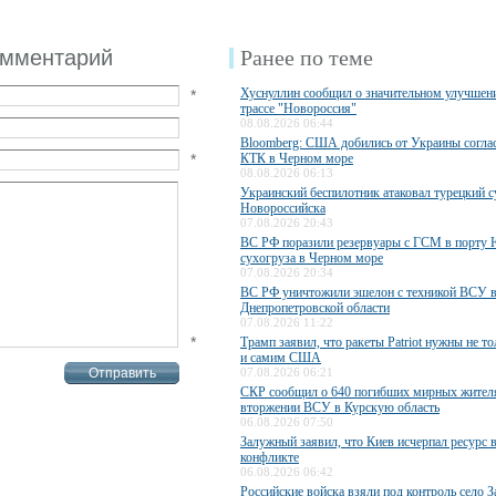
омментарий
Ранее по теме
Хуснуллин сообщил о значительном улучшени
*
трассе "Новороссия"
08.08.2026 06:44
Bloomberg: США добились от Украины соглас
*
КТК в Черном море
08.08.2026 06:13
Украинский беспилотник атаковал турецкий с
Новороссийска
07.08.2026 20:43
ВС РФ поразили резервуары с ГСМ в порту
сухогруза в Черном море
07.08.2026 20:34
ВС РФ уничтожили эшелон с техникой ВСУ 
Днепропетровской области
07.08.2026 11:22
*
Трамп заявил, что ракеты Patriot нужны не то
и самим США
07.08.2026 06:21
СКР сообщил о 640 погибших мирных жител
вторжении ВСУ в Курскую область
06.08.2026 07:50
Залужный заявил, что Киев исчерпал ресурс 
конфликте
06.08.2026 06:42
Российские войска взяли под контроль село З