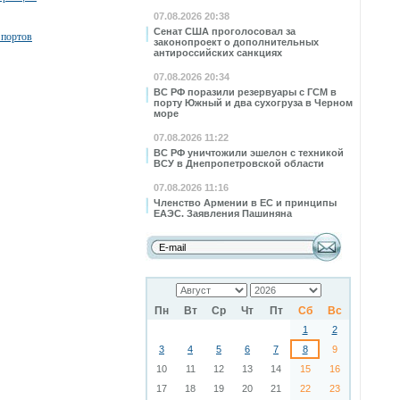
07.08.2026 20:38
Сенат США проголосовал за
 портов
законопроект о дополнительных
антироссийских санкциях
07.08.2026 20:34
ВС РФ поразили резервуары с ГСМ в
порту Южный и два сухогруза в Черном
море
07.08.2026 11:22
ВС РФ уничтожили эшелон с техникой
ВСУ в Днепропетровской области
07.08.2026 11:16
Членство Армении в ЕС и принципы
ЕАЭС. Заявления Пашиняна
Пн
Вт
Ср
Чт
Пт
Сб
Вс
1
2
3
4
5
6
7
8
9
10
11
12
13
14
15
16
17
18
19
20
21
22
23