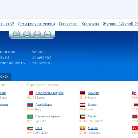
сть кто?
Дети рисуют сказки
О проекте
Контакты
Журнал "ИнфоШО
оиск
ли:
Партнеры по диалогу:
олия
Королевство Бахрейн
Армения
Батор
08:19
Манама
08:19
Ереван
08:1
нистан
Азербайджан
Египет
л
08:49
Баку
06:49
Каир
07:4
Саудовская Аравия
Кувейт
07:49
Эр-Рияд
07:49
Эль-Кувейт
07:4
ОАЭ
Мьянма
07:49
Абу-Даби
07:49
Нейпьидо
06:4