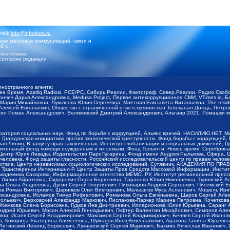
mail:
info@infoshos.ru
ре массовых коммуникаций, связи и
8 г.
язательна.
согласие редакции
иностранного агента:
щее Время, Azatliq Radiosi, PCE/PC, Сибирь.Реалии, Фактограф, Север.Реалии, Радио Св
ончич Дарья Александровна, Medusa Project, Первое антикоррупционное СМИ, VTimes.io, 
ария Михайловна, Лукьянова Юлия Сергеевна, Маетная Елизавета Витальевна, The Insid
ексей Евгеньевич, Общество с ограниченной ответственностью Телеканал Дождь, Петров 
н Роман Александрович, Великовский Дмитрий Александрович, Альтаир 2021, Ромашки мо
оратория социальных наук, Фонд по борьбе с коррупцией, Альянс врачей, НАСИЛИЮ.НЕТ, 
Гражданская инициатива против экологической преступности, Фонд борьбы с коррупцией,
чая Линия, В защиту прав заключенных, Институт глобализации и социальных движений,
тельный фонд помощи осужденным и их семьям, Фонд Тольятти, Новое время, Серебряная т
Центр Юрия Левады, Издательство Парк Гагарина, Фонд имени Андрея Рылькова, Сфера, 
еловека, Фонд защиты гласности, Российский исследовательский центр по правам челове
йствие, Центр независимых социологических исследований, Сутяжник, АКАДЕМИЯ ПО ПР
р Трансперенси Интернешнл-Р, Центр Защиты Прав Средств Массовой Информации, Институ
 академика Сахарова, Информационное агентство МЕМО. РУ, Институт региональной пресс
Лилия Айратовна, Сидорович Ольга Борисовна, Таранова Юлия Николаевна, Туровский Ал
а Ольга Андреевна, Дугин Сергей Георгиевич, Пивоваров Андрей Сергеевич, Писемский Е
в Роман Викторович, Шарипков Олег Викторович, Мальсагов Муса Асланович, Мошель Ири
ександровна, Исламов Тимур Рифгатович, Романова Ольга Евгеньевна, Щаров Сергей Але
льевич, Верховский Александр Маркович, Пислакова-Паркер Марина Петровна, Кочеткова
, Жемкова Елена Борисовна, Гудков Лев Дмитриевич, Илларионова Юлия Юрьевна, Саранг
Андрей Юрьевич, Мосин Алексей Геннадьевич, Гефтер Валентин Михайлович, Симонов Але
а, Исаев Сергей Владимирович, Максимов Сергей Владимирович, Беляев Сергей Иванович
 Кокорина Екатерина Алексеевна, Шуманов Илья Вячеславович, Арапова Галина Юрьевна
Литинский Леонид Борисович, Лукашевский Сергей Маркович, Бахмин Вячеслав Иванович,