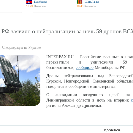
Камбоджа
Шри-Ланка
10:49
Пномпень
10:49
Коломбо
РФ заявило о нейтрализации за ночь 59 дронов ВС
Спецоперация на Украине
INTERFAX.RU - Российские военные в ноч
перехватили и уничтожили 59 у
беспилотников,
сообщило
Минобороны РФ.
Дроны нейтрализованы над Белгородской
Курской, Новгородской, Смоленской областя
говорится в сообщении министерства.
О ликвидации воздушных целей на
Ленинградской области в ночь на вторник
с
региона Александр Дрозденко.
Поделиться…