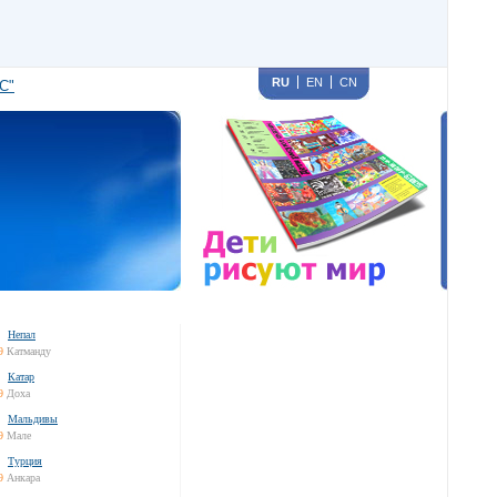
RU
EN
CN
С"
Непал
9
Катманду
Катар
9
Доха
Мальдивы
9
Мале
Турция
9
Анкара