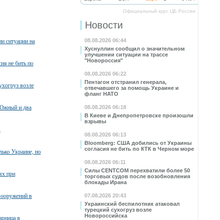
Официальный курс ЦБ России
Новости
08.08.2026 06:44
и ситуации на
Хуснуллин сообщил о значительном
улучшении ситуации на трассе
"Новороссия"
ия не бить по
08.08.2026 06:22
Пентагон отстранил генерала,
ухогруз возле
отвечавшего за помощь Украине и
фланг НАТО
 Южный и два
08.08.2026 06:18
В Киеве и Днепропетровске произошли
взрывы
в
08.08.2026 06:13
Bloomberg: США добились от Украины
согласия не бить по КТК в Черном море
лько Украине, но
08.08.2026 06:11
Силы CENTCOM перехватили более 50
ях при
торговых судов после возобновления
блокады Ирана
вооружений в
07.08.2026 20:43
Украинский беспилотник атаковал
турецкий сухогруз возле
Новороссийска
арница в