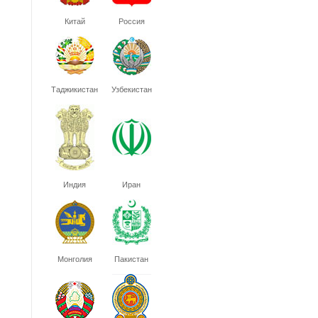
Китай
Россия
Таджикистан
Узбекистан
Индия
Иран
Монголия
Пакистан