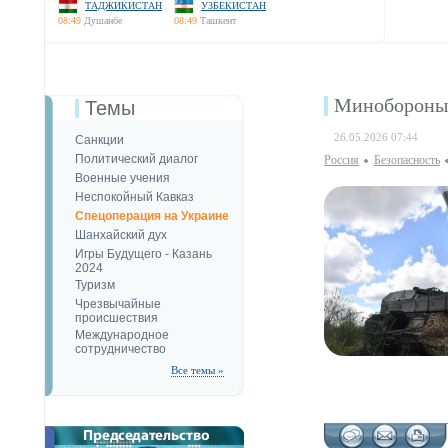
ТАДЖИКИСТАН
УЗБЕКИСТАН
08:49
Душанбе
08:49
Ташкент
Минобороны 
Темы
26.05.2026 07:44
Санкции
Политический диалог
Россия
Безопаcность
Военные учения
Неспокойный Кавказ
Спецоперация на Украине
Шанхайский дух
Игры Будущего - Казань
2024
Туризм
Чрезвычайные
происшествия
Международное
сотрудничество
Все темы »