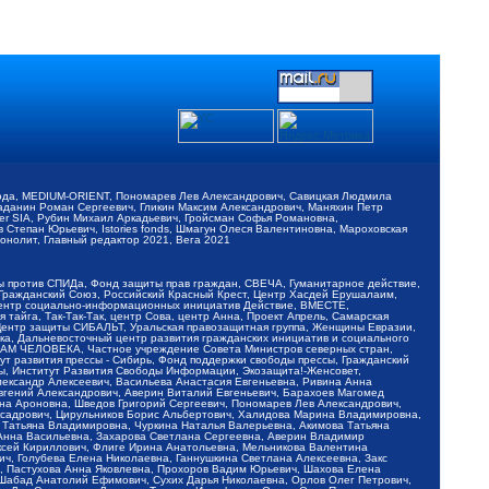
обода, MEDIUM-ORIENT, Пономарев Лев Александрович, Савицкая Людмила
Баданин Роман Сергеевич, Гликин Максим Александрович, Маняхин Петр
er SIA, Рубин Михаил Аркадьевич, Гройсман Софья Романовна,
Степан Юрьевич, Istories fonds, Шмагун Олеся Валентиновна, Мароховская
нолит, Главный редактор 2021, Вега 2021
Мы против СПИДа, Фонд защиты прав граждан, СВЕЧА, Гуманитарное действие,
 Гражданский Союз, Российский Красный Крест, Центр Хасдей Ерушалаим,
 Центр социально-информационных инициатив Действие, ВМЕСТЕ,
айга, Так-Так-Так, центр Сова, центр Анна, Проект Апрель, Самарская
Центр защиты СИБАЛЬТ, Уральская правозащитная группа, Женщины Евразии,
ка, Дальневосточный центр развития гражданских инициатив и социального
АВАМ ЧЕЛОВЕКА, Частное учреждение Совета Министров северных стран,
т развития прессы - Сибирь, Фонд поддержки свободы прессы, Гражданский
ы, Институт Развития Свободы Информации, Экозащита!-Женсовет,
ександр Алексеевич, Васильева Анастасия Евгеньевна, Ривина Анна
вгений Александрович, Аверин Виталий Евгеньевич, Барахоев Магомед
на Ароновна, Шведов Григорий Сергеевич, Пономарев Лев Александрович,
ксадрович, Цирульников Борис Альбертович, Халидова Марина Владимировна,
 Татьяна Владимировна, Чуркина Наталья Валерьевна, Акимова Татьяна
 Анна Васильевна, Захарова Светлана Сергеевна, Аверин Владимир
ксей Кириллович, Флиге Ирина Анатольевна, Мельникова Валентина
, Голубева Елена Николаевна, Ганнушкина Светлана Алексеевна, Закс
, Пастухова Анна Яковлевна, Прохоров Вадим Юрьевич, Шахова Елена
 Шабад Анатолий Ефимович, Сухих Дарья Николаевна, Орлов Олег Петрович,