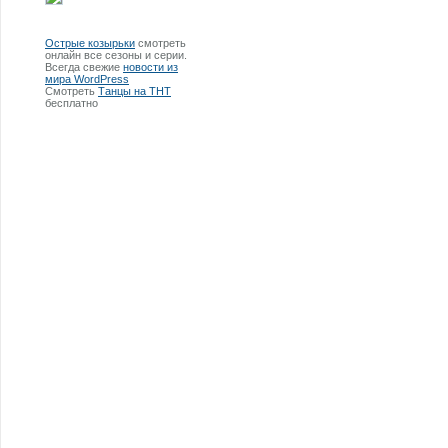
Острые козырьки
смотреть
онлайн все сезоны и серии.
Всегда свежие
новости из
мира WordPress
Смотреть
Танцы на ТНТ
бесплатно