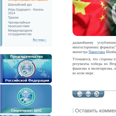
Шанхайский дух
Игры Будущего - Казань
2024
Туризм
Чрезвычайные
происшествия
Международное
сотрудничество
Все темы »
дальнейшему углублени
многосторонних форматах",
министра
Пакистана
Шахба
Уточняется, что стороны 
результаты победы во Вт
фашизма и милитаризма, 
во всем мире.
Оставить комме