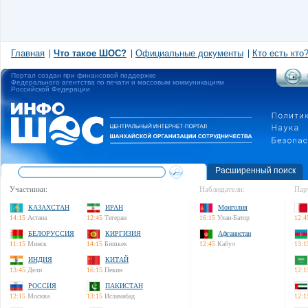
Главная
Что такое ШОС?
Официальные документы
Кто есть кто
Портал создан при финансовой поддержке
Федерального агентства по печати и массовым коммуникациям
Российской Федерации
Расширенный поиск
Участники:
Наблюдатели:
Пар
КАЗАХСТАН
ИРАН
Монголия
14:15
Астана
12:45
Тегеран
16:15
Улан-Батор
12:4
БЕЛОРУССИЯ
КИРГИЗИЯ
Афганистан
11:15
Минск
14:15
Бишкек
12:45
Кабул
13:1
ИНДИЯ
КИТАЙ
13:45
Дели
16:15
Пекин
12:1
РОССИЯ
ПАКИСТАН
12:15
Москва
13:15
Исламабад
12:1