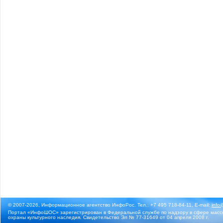
© 2007-2026, Информационное агентство ИнфоРос. Тел.: +7 495 718-84-11, E-mail:
info
Портал «ИнфоШОС» зарегистрирован в Федеральной службе по надзору в сфере массо
охраны культурного наследия. Свидетельство Эл № 77-31649 от 04 апреля 2008 г.