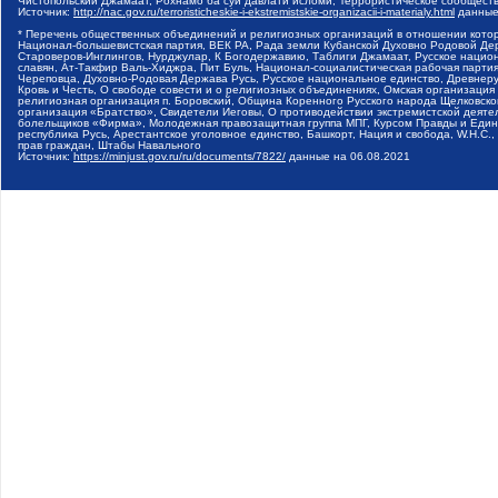
Чистопольский Джамаат, Рохнамо ба суи давлати исломи, Террористическое сообщест
Источник:
http://nac.gov.ru/terroristicheskie-i-ekstremistskie-organizacii-i-materialy.html
данные
* Перечень общественных объединений и религиозных организаций в отношении котор
Национал-большевистская партия, ВЕК РА, Рада земли Кубанской Духовно Родовой Де
Староверов-Инглингов, Нурджулар, К Богодержавию, Таблиги Джамаат, Русское наци
славян, Ат-Такфир Валь-Хиджра, Пит Буль, Национал-социалистическая рабочая парт
Череповца, Духовно-Родовая Держава Русь, Русское национальное единство, Древнер
Кровь и Честь, О свободе совести и о религиозных объединениях, Омская организаци
религиозная организация п. Боровский, Община Коренного Русского народа Щелковског
организация «Братство», Свидетели Иеговы, О противодействии экстремистской деяте
болельщиков «Фирма», Молодежная правозащитная группа МПГ, Курсом Правды и Единен
республика Русь, Арестантское уголовное единство, Башкорт, Нация и свобода, W.H.С
прав граждан, Штабы Навального
Источник:
https://minjust.gov.ru/ru/documents/7822/
данные на
06.08.2021