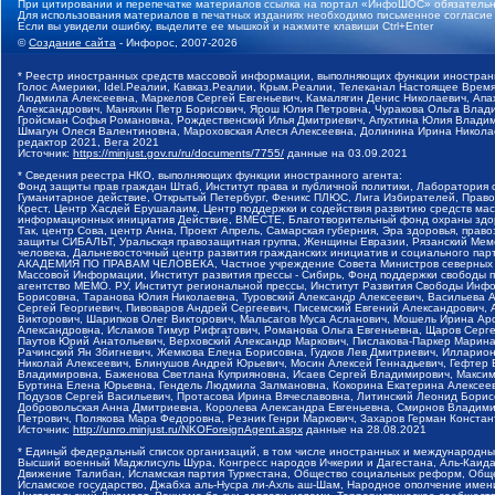
При цитировании и перепечатке материалов ссылка на портал «ИнфоШОС» обязательн
Для использования материалов в печатных изданиях необходимо письменное согласие
Если вы увидели ошибку, выделите ее мышкой и нажмите клавиши Ctrl+Enter
©
Создание сайта
- Инфорос, 2007-2026
* Реестр иностранных средств массовой информации, выполняющих функции иностранн
Голос Америки, Idel.Реалии, Кавказ.Реалии, Крым.Реалии, Телеканал Настоящее Время
Людмила Алексеевна, Маркелов Сергей Евгеньевич, Камалягин Денис Николаевич, Апах
Александрович, Маняхин Петр Борисович, Ярош Юлия Петровна, Чуракова Ольга Влади
Гройсман Софья Романовна, Рождественский Илья Дмитриевич, Апухтина Юлия Владимир
Шмагун Олеся Валентиновна, Мароховская Алеся Алексеевна, Долинина Ирина Никола
редактор 2021, Вега 2021
Источник:
https://minjust.gov.ru/ru/documents/7755/
данные на
03.09.2021
* Сведения реестра НКО, выполняющих функции иностранного агента:
Фонд защиты прав граждан Штаб, Институт права и публичной политики, Лаборатория
Гуманитарное действие, Открытый Петербург, Феникс ПЛЮС, Лига Избирателей, Правов
Крест, Центр Хасдей Ерушалаим, Центр поддержки и содействия развитию средств мас
информационных инициатив Действие, ВМЕСТЕ, Благотворительный фонд охраны здоров
Так, центр Сова, центр Анна, Проект Апрель, Самарская губерния, Эра здоровья, пр
защиты СИБАЛЬТ, Уральская правозащитная группа, Женщины Евразии, Рязанский Мемо
человека, Дальневосточный центр развития гражданских инициатив и социального пар
АКАДЕМИЯ ПО ПРАВАМ ЧЕЛОВЕКА, Частное учреждение Совета Министров северных стр
Массовой Информации, Институт развития прессы - Сибирь, Фонд поддержки свободы 
агентство МЕМО. РУ, Институт региональной прессы, Институт Развития Свободы Инф
Борисовна, Таранова Юлия Николаевна, Туровский Александр Алексеевич, Васильева 
Сергей Георгиевич, Пивоваров Андрей Сергеевич, Писемский Евгений Александрович,
Викторович, Шарипков Олег Викторович, Мальсагов Муса Асланович, Мошель Ирина Ар
Александровна, Исламов Тимур Рифгатович, Романова Ольга Евгеньевна, Щаров Серг
Паутов Юрий Анатольевич, Верховский Александр Маркович, Пислакова-Паркер Марина
Рачинский Ян Збигневич, Жемкова Елена Борисовна, Гудков Лев Дмитриевич, Иллари
Николай Алексеевич, Блинушов Андрей Юрьевич, Мосин Алексей Геннадьевич, Гефтер
Владимировна, Баженова Светлана Куприяновна, Исаев Сергей Владимирович, Максим
Буртина Елена Юрьевна, Гендель Людмила Залмановна, Кокорина Екатерина Алексеев
Подузов Сергей Васильевич, Протасова Ирина Вячеславовна, Литинский Леонид Борис
Добровольская Анна Дмитриевна, Королева Александра Евгеньевна, Смирнов Владими
Петрович, Полякова Мара Федоровна, Резник Генри Маркович, Захаров Герман Конста
Источник:
http://unro.minjust.ru/NKOForeignAgent.aspx
данные на
28.08.2021
* Единый федеральный список организаций, в том числе иностранных и международны
Высший военный Маджлисуль Шура, Конгресс народов Ичкерии и Дагестана, Аль-Каида, 
Движение Талибан, Исламская партия Туркестана, Общество социальных реформ, Общес
Исламское государство, Джабха аль-Нусра ли-Ахль аш-Шам, Народное ополчение имен