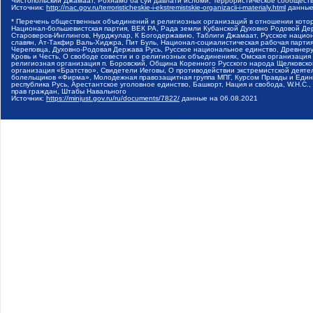
Чистопольский Джамаат, Рохнамо ба суи давлати исломи, Террористическое сообщест
Источник:
http://nac.gov.ru/terroristicheskie-i-ekstremistskie-organizacii-i-materialy.html
данные
* Перечень общественных объединений и религиозных организаций в отношении котор
Национал-большевистская партия, ВЕК РА, Рада земли Кубанской Духовно Родовой Де
Староверов-Инглингов, Нурджулар, К Богодержавию, Таблиги Джамаат, Русское наци
славян, Ат-Такфир Валь-Хиджра, Пит Буль, Национал-социалистическая рабочая парт
Череповца, Духовно-Родовая Держава Русь, Русское национальное единство, Древнер
Кровь и Честь, О свободе совести и о религиозных объединениях, Омская организаци
религиозная организация п. Боровский, Община Коренного Русского народа Щелковског
организация «Братство», Свидетели Иеговы, О противодействии экстремистской деяте
болельщиков «Фирма», Молодежная правозащитная группа МПГ, Курсом Правды и Единен
республика Русь, Арестантское уголовное единство, Башкорт, Нация и свобода, W.H.С
прав граждан, Штабы Навального
Источник:
https://minjust.gov.ru/ru/documents/7822/
данные на
06.08.2021