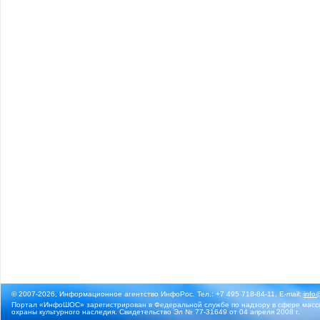
© 2007-2026, Информационное агентство ИнфоРос. Тел.: +7 495 718-84-11, E-mail:
info
Портал «ИнфоШОС» зарегистрирован в Федеральной службе по надзору в сфере массо
охраны культурного наследия. Свидетельство Эл № 77-31649 от 04 апреля 2008 г.