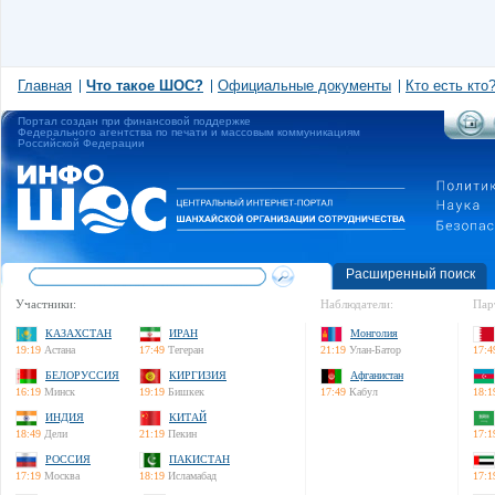
Главная
Что такое ШОС?
Официальные документы
Кто есть кто
Портал создан при финансовой поддержке
Федерального агентства по печати и массовым коммуникациям
Российской Федерации
Расширенный поиск
Участники:
Наблюдатели:
Пар
КАЗАХСТАН
ИРАН
Монголия
19:19
Астана
17:49
Тегеран
21:19
Улан-Батор
17:4
БЕЛОРУССИЯ
КИРГИЗИЯ
Афганистан
16:19
Минск
19:19
Бишкек
17:49
Кабул
18:1
ИНДИЯ
КИТАЙ
18:49
Дели
21:19
Пекин
17:1
РОССИЯ
ПАКИСТАН
17:19
Москва
18:19
Исламабад
17:1