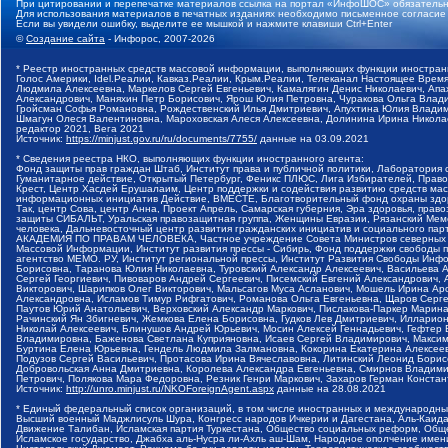
При цитировании и перепечатке материалов ссылка на портал «ИнфоШОС» обязательн
Для использования материалов в печатных изданиях необходимо письменное согласие
Если вы увидели ошибку, выделите ее мышкой и нажмите клавиши Ctrl+Enter
©
Создание сайта
- Инфорос, 2007-2026
* Реестр иностранных средств массовой информации, выполняющих функции иностранн
Голос Америки, Idel.Реалии, Кавказ.Реалии, Крым.Реалии, Телеканал Настоящее Время
Людмила Алексеевна, Маркелов Сергей Евгеньевич, Камалягин Денис Николаевич, Апах
Александрович, Маняхин Петр Борисович, Ярош Юлия Петровна, Чуракова Ольга Влади
Гройсман Софья Романовна, Рождественский Илья Дмитриевич, Апухтина Юлия Владимир
Шмагун Олеся Валентиновна, Мароховская Алеся Алексеевна, Долинина Ирина Никола
редактор 2021, Вега 2021
Источник:
https://minjust.gov.ru/ru/documents/7755/
данные на
03.09.2021
* Сведения реестра НКО, выполняющих функции иностранного агента:
Фонд защиты прав граждан Штаб, Институт права и публичной политики, Лаборатория
Гуманитарное действие, Открытый Петербург, Феникс ПЛЮС, Лига Избирателей, Правов
Крест, Центр Хасдей Ерушалаим, Центр поддержки и содействия развитию средств мас
информационных инициатив Действие, ВМЕСТЕ, Благотворительный фонд охраны здоров
Так, центр Сова, центр Анна, Проект Апрель, Самарская губерния, Эра здоровья, пр
защиты СИБАЛЬТ, Уральская правозащитная группа, Женщины Евразии, Рязанский Мемо
человека, Дальневосточный центр развития гражданских инициатив и социального пар
АКАДЕМИЯ ПО ПРАВАМ ЧЕЛОВЕКА, Частное учреждение Совета Министров северных стр
Массовой Информации, Институт развития прессы - Сибирь, Фонд поддержки свободы 
агентство МЕМО. РУ, Институт региональной прессы, Институт Развития Свободы Инф
Борисовна, Таранова Юлия Николаевна, Туровский Александр Алексеевич, Васильева 
Сергей Георгиевич, Пивоваров Андрей Сергеевич, Писемский Евгений Александрович,
Викторович, Шарипков Олег Викторович, Мальсагов Муса Асланович, Мошель Ирина Ар
Александровна, Исламов Тимур Рифгатович, Романова Ольга Евгеньевна, Щаров Серг
Паутов Юрий Анатольевич, Верховский Александр Маркович, Пислакова-Паркер Марина
Рачинский Ян Збигневич, Жемкова Елена Борисовна, Гудков Лев Дмитриевич, Иллари
Николай Алексеевич, Блинушов Андрей Юрьевич, Мосин Алексей Геннадьевич, Гефтер
Владимировна, Баженова Светлана Куприяновна, Исаев Сергей Владимирович, Максим
Буртина Елена Юрьевна, Гендель Людмила Залмановна, Кокорина Екатерина Алексеев
Подузов Сергей Васильевич, Протасова Ирина Вячеславовна, Литинский Леонид Борис
Добровольская Анна Дмитриевна, Королева Александра Евгеньевна, Смирнов Владими
Петрович, Полякова Мара Федоровна, Резник Генри Маркович, Захаров Герман Конста
Источник:
http://unro.minjust.ru/NKOForeignAgent.aspx
данные на
28.08.2021
* Единый федеральный список организаций, в том числе иностранных и международны
Высший военный Маджлисуль Шура, Конгресс народов Ичкерии и Дагестана, Аль-Каида, 
Движение Талибан, Исламская партия Туркестана, Общество социальных реформ, Общес
Исламское государство, Джабха аль-Нусра ли-Ахль аш-Шам, Народное ополчение имен