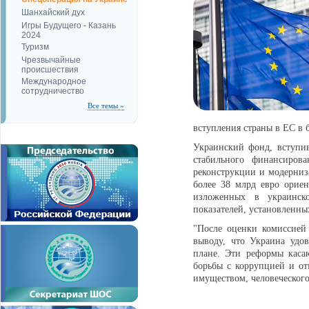
Шанхайский дух
Игры Будущего - Казань
2024
Туризм
Чрезвычайные
происшествия
Международное
сотрудничество
Все темы »
вступления страны в ЕС в
Украинский фонд, вступив
стабильного финансиров
реконструкции и модерниз
более 38 млрд евро орие
изложенных в украинск
показателей, установленны
"После оценки комиссией
выводу, что Украина удо
плане. Эти реформы каса
борьбы с коррупцией и от
имуществом, человеческого