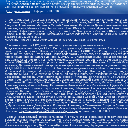
При цитировании и перепечатке материалов ссылка на портал «ИнфоШОС» обязательн
Для использования материалов в печатных изданиях необходимо письменное согласие
Если вы увидели ошибку, выделите ее мышкой и нажмите клавиши Ctrl+Enter
©
Создание сайта
- Инфорос, 2007-2026
* Реестр иностранных средств массовой информации, выполняющих функции иностранн
Голос Америки, Idel.Реалии, Кавказ.Реалии, Крым.Реалии, Телеканал Настоящее Время
Людмила Алексеевна, Маркелов Сергей Евгеньевич, Камалягин Денис Николаевич, Апах
Александрович, Маняхин Петр Борисович, Ярош Юлия Петровна, Чуракова Ольга Влади
Гройсман Софья Романовна, Рождественский Илья Дмитриевич, Апухтина Юлия Владимир
Шмагун Олеся Валентиновна, Мароховская Алеся Алексеевна, Долинина Ирина Никола
редактор 2021, Вега 2021
Источник:
https://minjust.gov.ru/ru/documents/7755/
данные на
03.09.2021
* Сведения реестра НКО, выполняющих функции иностранного агента:
Фонд защиты прав граждан Штаб, Институт права и публичной политики, Лаборатория
Гуманитарное действие, Открытый Петербург, Феникс ПЛЮС, Лига Избирателей, Правов
Крест, Центр Хасдей Ерушалаим, Центр поддержки и содействия развитию средств мас
информационных инициатив Действие, ВМЕСТЕ, Благотворительный фонд охраны здоров
Так, центр Сова, центр Анна, Проект Апрель, Самарская губерния, Эра здоровья, пр
защиты СИБАЛЬТ, Уральская правозащитная группа, Женщины Евразии, Рязанский Мемо
человека, Дальневосточный центр развития гражданских инициатив и социального пар
АКАДЕМИЯ ПО ПРАВАМ ЧЕЛОВЕКА, Частное учреждение Совета Министров северных стр
Массовой Информации, Институт развития прессы - Сибирь, Фонд поддержки свободы 
агентство МЕМО. РУ, Институт региональной прессы, Институт Развития Свободы Инф
Борисовна, Таранова Юлия Николаевна, Туровский Александр Алексеевич, Васильева 
Сергей Георгиевич, Пивоваров Андрей Сергеевич, Писемский Евгений Александрович,
Викторович, Шарипков Олег Викторович, Мальсагов Муса Асланович, Мошель Ирина Ар
Александровна, Исламов Тимур Рифгатович, Романова Ольга Евгеньевна, Щаров Серг
Паутов Юрий Анатольевич, Верховский Александр Маркович, Пислакова-Паркер Марина
Рачинский Ян Збигневич, Жемкова Елена Борисовна, Гудков Лев Дмитриевич, Иллари
Николай Алексеевич, Блинушов Андрей Юрьевич, Мосин Алексей Геннадьевич, Гефтер
Владимировна, Баженова Светлана Куприяновна, Исаев Сергей Владимирович, Максим
Буртина Елена Юрьевна, Гендель Людмила Залмановна, Кокорина Екатерина Алексеев
Подузов Сергей Васильевич, Протасова Ирина Вячеславовна, Литинский Леонид Борис
Добровольская Анна Дмитриевна, Королева Александра Евгеньевна, Смирнов Владими
Петрович, Полякова Мара Федоровна, Резник Генри Маркович, Захаров Герман Конста
Источник:
http://unro.minjust.ru/NKOForeignAgent.aspx
данные на
28.08.2021
* Единый федеральный список организаций, в том числе иностранных и международны
Высший военный Маджлисуль Шура, Конгресс народов Ичкерии и Дагестана, Аль-Каида, 
Движение Талибан, Исламская партия Туркестана, Общество социальных реформ, Общес
Исламское государство, Джабха аль-Нусра ли-Ахль аш-Шам, Народное ополчение имен