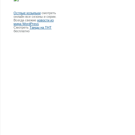
Острые козырьки
смотреть
онлайн все сезоны и серии.
Всегда свежие
новости из
мира WordPress
Смотреть
Танцы на ТНТ
бесплатно