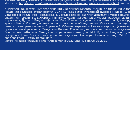
Чистопольский Джамаат, Рохнамо ба суи давлати исломи, Террористическое сообщест
Источник:
http://nac.gov.ru/terroristicheskie-i-ekstremistskie-organizacii-i-materialy.html
данные
* Перечень общественных объединений и религиозных организаций в отношении котор
Национал-большевистская партия, ВЕК РА, Рада земли Кубанской Духовно Родовой Де
Староверов-Инглингов, Нурджулар, К Богодержавию, Таблиги Джамаат, Русское наци
славян, Ат-Такфир Валь-Хиджра, Пит Буль, Национал-социалистическая рабочая парт
Череповца, Духовно-Родовая Держава Русь, Русское национальное единство, Древнер
Кровь и Честь, О свободе совести и о религиозных объединениях, Омская организаци
религиозная организация п. Боровский, Община Коренного Русского народа Щелковског
организация «Братство», Свидетели Иеговы, О противодействии экстремистской деяте
болельщиков «Фирма», Молодежная правозащитная группа МПГ, Курсом Правды и Единен
республика Русь, Арестантское уголовное единство, Башкорт, Нация и свобода, W.H.С
прав граждан, Штабы Навального
Источник:
https://minjust.gov.ru/ru/documents/7822/
данные на
06.08.2021