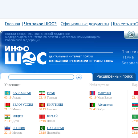
Главная
Что такое ШОС?
Официальные документы
Кто есть кто
Портал создан при финансовой поддержке
Федерального агентства по печати и массовым коммуникациям
Российской Федерации
Расширенный поиск
Участники:
Наблюдатели:
Пар
КАЗАХСТАН
ИРАН
Монголия
00:19
Астана
22:49
Тегеран
02:19
Улан-Батор
22:4
БЕЛОРУССИЯ
КИРГИЗИЯ
Афганистан
21:19
Минск
00:19
Бишкек
22:49
Кабул
23:1
ИНДИЯ
КИТАЙ
23:49
Дели
02:19
Пекин
22:1
РОССИЯ
ПАКИСТАН
22:19
Москва
23:19
Исламабад
22:1