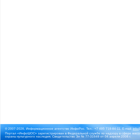
© 2007-2026, Информационное агентство ИнфоРос. Тел.: +7 495 718-84-11, E-mail:
info
Портал «ИнфоШОС» зарегистрирован в Федеральной службе по надзору в сфере массо
охраны культурного наследия. Свидетельство Эл № 77-31649 от 04 апреля 2008 г.