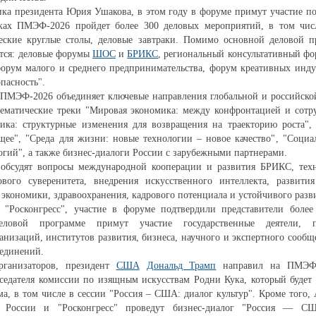
ка президента Юрия Ушакова, в этом году в форуме примут участие п
ках ПМЭФ-2026 пройдет более 300 деловых мероприятий, в том чис
ческие круглые столы, деловые завтраки. Помимо основной деловой п
тся: деловые форумы
ШОС
и
БРИКС
, региональный консультативный ф
форум малого и среднего предпринимательства, форум креативных инд
пасность".
 ПМЭФ-2026 объединяет ключевые направления глобальной и российско
ематические треки "Мировая экономика: между конфронтацией и сотру
мика: структурные изменения для возвращения на траекторию роста",
ее", "Среда для жизни: новые технологии – новое качество", "Социа
огий", а также бизнес-диалоги России с зарубежными партнерами.
обсудят вопросы международной кооперации и развития БРИКС, техн
вого суверенитета, внедрения искусственного интеллекта, развити
 экономики, здравоохранения, кадрового потенциала и устойчивого разв
"Росконгресс", участие в форуме подтвердили представители более
ловой программе примут участие государственные деятели, пр
низаций, институтов развития, бизнеса, научного и экспертного сообще
единений.
ганизаторов, президент
США
Дональд Трамп
направил на ПМЭФ-
дседателя комиссии по изящным искусствам Родни Кука, который будет 
а, в том числе в сессии "Россия – США: диалог культур". Кроме того,
в России и "Росконгресс" проведут бизнес-диалог "Россия — С