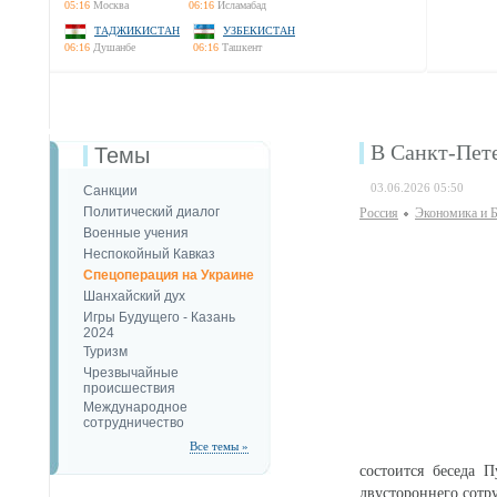
05:16
Москва
06:16
Исламабад
ТАДЖИКИСТАН
УЗБЕКИСТАН
06:16
Душанбе
06:16
Ташкент
В Санкт-Пет
Темы
03.06.2026 05:50
Санкции
Политический диалог
Россия
Экономика и Б
Военные учения
Неспокойный Кавказ
Спецоперация на Украине
Шанхайский дух
Игры Будущего - Казань
2024
Туризм
Чрезвычайные
происшествия
Международное
сотрудничество
Все темы »
состоится беседа 
двустороннего сотр