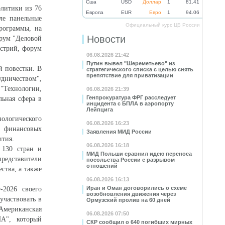
Cша
USD
Доллар
1
81.41
олитики из 76
Eвропа
EUR
Евро
1
94.06
ле панельные
Официальный курс ЦБ России
рограммы, на
Новости
орум "Деловой
устрий, форум
06.08.2026 21:42
Путин вывел "Шереметьево" из
й повестки. В
стратегического списка с целью снять
препятствие для приватизации
дничеством",
 "Технологии,
06.08.2026 21:39
Генпрокуратура ФРГ расследует
льная сфера в
инцидента с БПЛА в аэропорту
Лейпцига
ологического
06.08.2026 16:23
я финансовых
Заявления МИД России
ития.
06.08.2026 16:18
 130 стран и
МИД Польши сравнил идею переноса
едставители
посольства России с разрывом
отношений
ства, а также
06.08.2026 16:13
Иран и Оман договорились о схеме
2026 своего
возобновления движения через
участвовать в
Ормузский пролив на 60 дней
 Американская
06.08.2026 07:50
ША", который
СКР сообщил о 640 погибших мирных