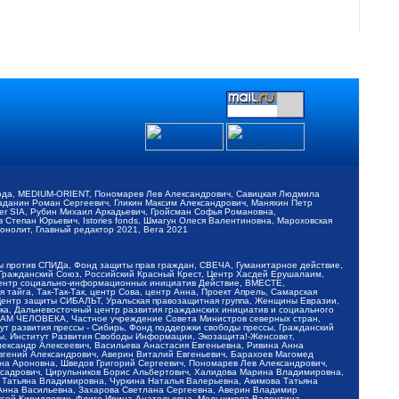
обода, MEDIUM-ORIENT, Пономарев Лев Александрович, Савицкая Людмила
Баданин Роман Сергеевич, Гликин Максим Александрович, Маняхин Петр
er SIA, Рубин Михаил Аркадьевич, Гройсман Софья Романовна,
Степан Юрьевич, Istories fonds, Шмагун Олеся Валентиновна, Мароховская
нолит, Главный редактор 2021, Вега 2021
Мы против СПИДа, Фонд защиты прав граждан, СВЕЧА, Гуманитарное действие,
 Гражданский Союз, Российский Красный Крест, Центр Хасдей Ерушалаим,
 Центр социально-информационных инициатив Действие, ВМЕСТЕ,
айга, Так-Так-Так, центр Сова, центр Анна, Проект Апрель, Самарская
Центр защиты СИБАЛЬТ, Уральская правозащитная группа, Женщины Евразии,
ка, Дальневосточный центр развития гражданских инициатив и социального
АВАМ ЧЕЛОВЕКА, Частное учреждение Совета Министров северных стран,
т развития прессы - Сибирь, Фонд поддержки свободы прессы, Гражданский
ы, Институт Развития Свободы Информации, Экозащита!-Женсовет,
ександр Алексеевич, Васильева Анастасия Евгеньевна, Ривина Анна
вгений Александрович, Аверин Виталий Евгеньевич, Барахоев Магомед
на Ароновна, Шведов Григорий Сергеевич, Пономарев Лев Александрович,
ксадрович, Цирульников Борис Альбертович, Халидова Марина Владимировна,
 Татьяна Владимировна, Чуркина Наталья Валерьевна, Акимова Татьяна
 Анна Васильевна, Захарова Светлана Сергеевна, Аверин Владимир
ксей Кириллович, Флиге Ирина Анатольевна, Мельникова Валентина