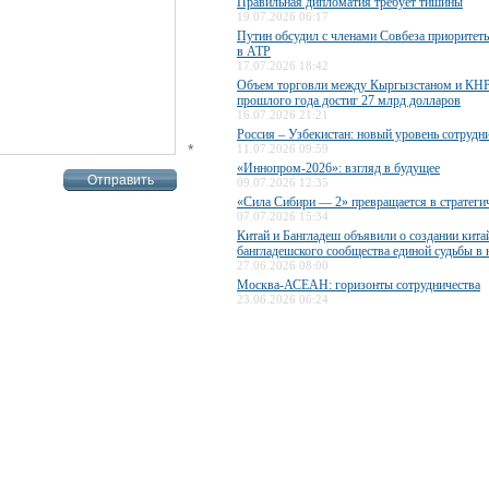
Правильная дипломатия требует тишины
19.07.2026 06:17
Путин обсудил с членами Совбеза приоритет
в АТР
17.07.2026 18:42
Объем торговли между Кыргызстаном и КНР
прошлого года достиг 27 млрд долларов
16.07.2026 21:21
Россия – Узбекистан: новый уровень сотрудн
*
11.07.2026 09:59
«Иннопром-2026»: взгляд в будущее
09.07.2026 12:35
«Сила Сибири — 2» превращается в стратеги
07.07.2026 15:34
Китай и Бангладеш объявили о создании кита
бангладешского сообщества единой судьбы в
27.06.2026 08:00
Москва-АСЕАН: горизонты сотрудничества
23.06.2026 06:24