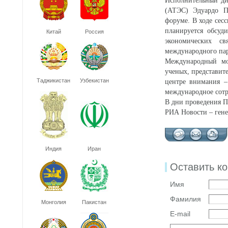
Исполнительный дир
(АТЭС) Эдуардо П
форуме. В ходе сес
планируется обсуд
Китай
Россия
экономических св
международного пар
Международный мо
ученых, представит
Таджикистан
Узбекистан
центре внимания –
международное сотр
В дни проведения П
РИА Новости – ген
Индия
Иран
Оставить к
Имя
Фамилия
Монголия
Пакистан
E-mail