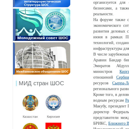
организуется для
бизнесами, а такж
реальности.
На форуме также с
экономического со
развития деловых 
июня в рамках ПМ
технологий, созда
инфраструктуры для
В числе зарубежны
Аравии Бандар би
Эмиратов Абдул
министров
Кирг
отношений
Серби
МИД стран ШОС
ресурсов
Сьерра-Л
регионального разв
Кроме того, в дело
водным ресурсам
Р
Макубу, президент
директор Федерал
Казахстан
Киргизия
представители меж
БРИКС,
Ближнего В