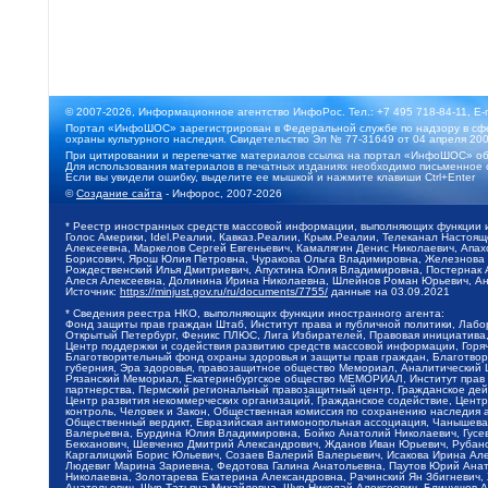
© 2007-2026, Информационное агентство ИнфоРос. Тел.: +7 495 718-84-11, E-
Портал «ИнфоШОС» зарегистрирован в Федеральной службе по надзору в сфе
охраны культурного наследия. Свидетельство Эл № 77-31649 от 04 апреля 200
При цитировании и перепечатке материалов ссылка на портал «ИнфоШОС» об
Для использования материалов в печатных изданиях необходимо письменное 
Если вы увидели ошибку, выделите ее мышкой и нажмите клавиши Ctrl+Enter
©
Создание сайта
- Инфорос, 2007-2026
* Реестр иностранных средств массовой информации, выполняющих функции 
Голос Америки, Idel.Реалии, Кавказ.Реалии, Крым.Реалии, Телеканал Настоя
Алексеевна, Маркелов Сергей Евгеньевич, Камалягин Денис Николаевич, Апах
Борисович, Ярош Юлия Петровна, Чуракова Ольга Владимировна, Железнова М
Рождественский Илья Дмитриевич, Апухтина Юлия Владимировна, Постернак Ал
Алеся Алексеевна, Долинина Ирина Николаевна, Шлейнов Роман Юрьевич, Ани
Источник:
https://minjust.gov.ru/ru/documents/7755/
данные на
03.09.2021
* Сведения реестра НКО, выполняющих функции иностранного агента:
Фонд защиты прав граждан Штаб, Институт права и публичной политики, Лаб
Открытый Петербург, Феникс ПЛЮС, Лига Избирателей, Правовая инициатива, 
Центр поддержки и содействия развитию средств массовой информации, Горя
Благотворительный фонд охраны здоровья и защиты прав граждан, Благотвори
губерния, Эра здоровья, правозащитное общество Мемориал, Аналитический 
Рязанский Мемориал, Екатеринбургское общество МЕМОРИАЛ, Институт прав ч
партнерства, Пермский региональный правозащитный центр, Гражданское де
Центр развития некоммерческих организаций, Гражданское содействие, Цент
контроль, Человек и Закон, Общественная комиссия по сохранению наследия
Общественный вердикт, Евразийская антимонопольная ассоциация, Чанышева 
Валерьевна, Бурдина Юлия Владимировна, Бойко Анатолий Николаевич, Гусев
Бекханович, Шевченко Дмитрий Александрович, Жданов Иван Юрьевич, Рубано
Каргалицкий Борис Юльевич, Созаев Валерий Валерьевич, Исакова Ирина Ал
Людевиг Марина Зариевна, Федотова Галина Анатольевна, Паутов Юрий Анато
Николаевна, Золотарева Екатерина Александровна, Рачинский Ян Збигневич
Анатольевич, Щур Татьяна Михайловна, Щур Николай Алексеевич, Блинушов 