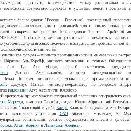
 обсуждения перспектив взаимодействия между российскими и а
е возможных совместных проектов в условиях новой глобальной э
остоится бизнес-диалог "Россия – Германия", посвященный перспекти
трудничества, инвестиционного взаимодействия и поиску новых возм
связей в современных условиях. Бизнес-диалог "Россия – Арабский м
ЭФ-2026. В центре внимания участников – механизмы совместно
ние устойчивых финансовых моделей и выстраивание промышленной и л
 долгосрочного сотрудничества.
х участников форума – министр промышленности и минеральных ресурс
н Ибрагим Аль-Хурейф, министр экономики и туризма Объединен
ла бин Тук Аль Марри, первый заместитель председател
изии
Данияр Амангельдиев, министр международных эко
и
Ненад Попович, министр горнодобывающей промышленности и 
еоне
Джулиус Маттай, министр-координатор по вопросам инфра
ития
Индонезии
Агус Харимурти Юдойоно.
вой программе примут участие специальный посланник генерального сек
етно Марсуди
, комиссар Службы доходов Южно-Африканской Республи
 Генеральной налоговой службы
Катара
Халифа бин Джассим Аль-Кувари,
ьного налогового управления
ОАЭ
Абдулазиз Мохаммед Аль-Мул
дународных организаций, органов государственной власти и деловых 
остока
,
Азии
,
Африки
и
Латинской Америки
.