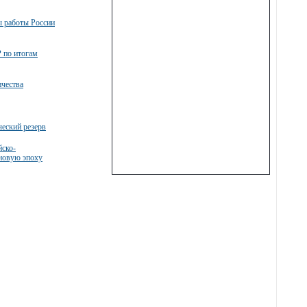
ы работы России
 по итогам
ичества
ческий резерв
йско-
 новую эпоху