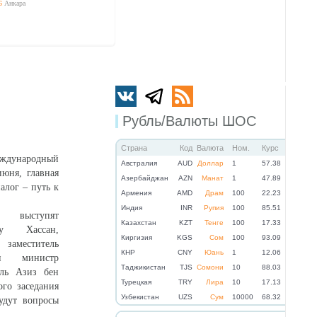
6
Анкара
Рубль/Валюты ШОС
Страна
Код
Валюта
Ном.
Курс
ународный
Австралия
AUD
Доллар
1
57.38
юня, главная
Азербайджан
AZN
Манат
1
47.89
алог – путь к
Армения
AMD
Драм
100
22.23
Индия
INR
Рупия
100
85.51
 выступят
Казахстан
KZT
Тенге
100
17.33
 Хассан,
Киргизия
KGS
Сом
100
93.09
 заместитель
КНР
CNY
Юань
1
12.06
министр
Таджикистан
TJS
Сомони
10
88.03
ль Азиз бен
Турецкая
TRY
Лира
10
17.13
го заседания
Узбекистан
UZS
Сум
10000
68.32
будут вопросы