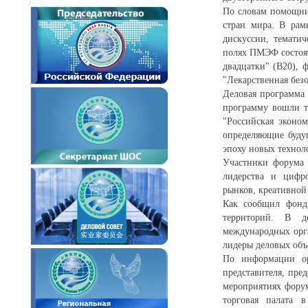
По словам помощни
стран мира. В рам
дискуссии, темати
полях ПМЭФ состоя
двадцатки" (В20), 
"Лекарственная безо
Деловая программа
программу вошли т
"Российская эконо
определяющие будущ
эпоху новых технол
Участники форума 
лидерства и цифро
рынков, креативной
Как сообщил фонд 
территорий. В де
международных орга
лидеры деловых объ
По информации ор
представителя, пре
мероприятиях форум
торговая палата 