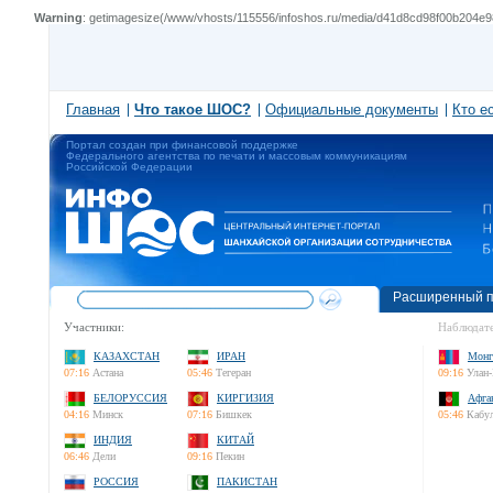
Warning
: getimagesize(/www/vhosts/115556/infoshos.ru/media/d41d8cd98f00b204e980
Главная
Что такое ШОС?
Официальные документы
Кто е
Портал создан при финансовой поддержке
Федерального агентства по печати и массовым коммуникациям
Российской Федерации
Расширенный п
Участники:
Наблюдате
КАЗАХСТАН
ИРАН
Монг
07:16
Астана
05:46
Тегеран
09:16
Улан-
БЕЛОРУССИЯ
КИРГИЗИЯ
Афга
04:16
Минск
07:16
Бишкек
05:46
Кабу
ИНДИЯ
КИТАЙ
06:46
Дели
09:16
Пекин
РОССИЯ
ПАКИСТАН