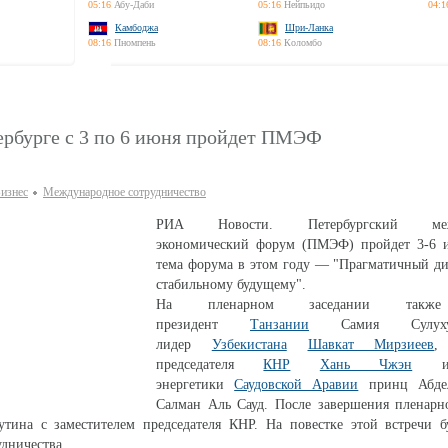
05:16
Абу-Даби
05:16
Нейпьидо
04:1
Камбоджа
Шри-Ланка
08:16
Пномпень
08:16
Коломбо
ербурге с 3 по 6 июня пройдет ПМЭФ
изнес
Международное сотрудничество
РИА Новости. Петербургский межд
экономический форум (ПМЭФ) пройдет 3-6 и
тема форума в этом году — "Прагматичный ди
стабильному будущему".
На пленарном заседании также
президент
Танзании
Самия Сулуху
лидер
Узбекистана
Шавкат Мирзиеев
,
председателя
КНР
Хань Чжэн
и 
энергетики
Саудовской Аравии
принц Абде
Салман Аль Сауд. После завершения пленарно
Путина с заместителем председателя КНР. На повестке этой встречи 
удничества.