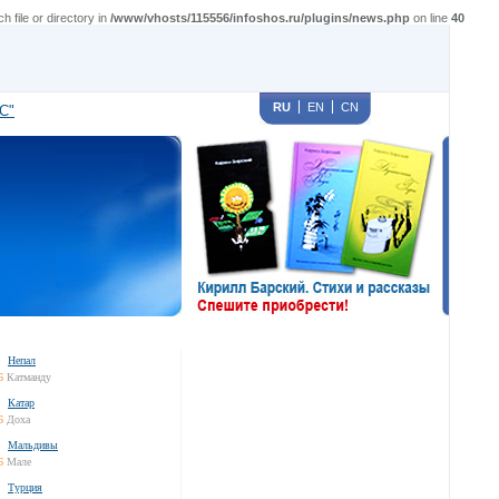
file or directory in
/www/vhosts/115556/infoshos.ru/plugins/news.php
on line
40
RU
EN
CN
С"
Непал
6
Катманду
Катар
6
Доха
Мальдивы
6
Мале
Турция