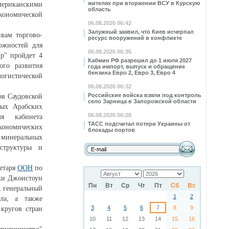
жителях при вторжении ВСУ в Курскую
мериканскими
область
кономической
06.08.2026 06:42
Залужный заявил, что Киев исчерпал
вам торгово-
ресурс вооружений в конфликте
ожностей для
06.08.2026 06:35
ир" пройдет 4
Кабмин РФ разрешил до 1 июля 2027
го развития
года импорт, выпуск и обращение
бензина Евро 2, Евро 3, Евро 4
огистической
06.08.2026 06:32
Российские войска взяли под контроль
ов Саудовской
село Зарница в Запорожской области
ных Арабских
06.08.2026 06:28
я кабинета
ТАСС подсчитал потери Украины от
номических
блокады портов
минеральных
структуры и
ретаря
ООН
по
ки Джонстоун
Пн
Вт
Ср
Чт
Пт
Сб
Вс
 генеральный
1
2
ла, а также
3
4
5
6
7
8
9
кругов стран
10
11
12
13
14
15
16