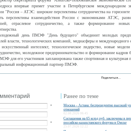
ектор секретариата форума "Азиатско-тихоокеанское экономическое со
едроса впервые примет участие в Петербургском международном э
сии "Россия – АТЭС: широкие перспективы сотрудничества на горизонте 
ить перспективы взаимодействия России с экономиками АТЭС, разви
язей, отраслевое сотрудничество, а также формирование новых
тнерства.
лодежный день ПМЭФ "День будущего" объединит молодых предпр
елей власти, технологических компаний, медиасферы и международного 
 искусственный интеллект, технологическое лидерство, новые модели
удничество, молодежное предпринимательство и формирование кадров б
МЭФ для его участников запланирована также спортивная и культурная 
еральный информационный партнер ПМЭФ.
Поделиться…
омментарий
Ранее по теме
Москва – Астана: беспрецедентно высокий у
*
отношений
02.08.2026 06:45
Соглашения на 65 млрд руб. заключены в пе
*
российско-казахстанского форума в Омске
25.07.2026 12:22