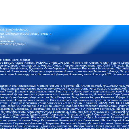
mail:
info@infoshos.ru
ре массовых коммуникаций, связи и
8 г.
язательна.
согласие редакции
иностранного агента:
щее Время, Azatliq Radiosi, PCE/PC, Сибирь.Реалии, Фактограф, Север.Реалии, Радио Св
ончич Дарья Александровна, Medusa Project, Первое антикоррупционное СМИ, VTimes.io, 
ария Михайловна, Лукьянова Юлия Сергеевна, Маетная Елизавета Витальевна, The Insid
ексей Евгеньевич, Общество с ограниченной ответственностью Телеканал Дождь, Петров 
н Роман Александрович, Великовский Дмитрий Александрович, Альтаир 2021, Ромашки мо
оратория социальных наук, Фонд по борьбе с коррупцией, Альянс врачей, НАСИЛИЮ.НЕТ, 
Гражданская инициатива против экологической преступности, Фонд борьбы с коррупцией,
чая Линия, В защиту прав заключенных, Институт глобализации и социальных движений,
тельный фонд помощи осужденным и их семьям, Фонд Тольятти, Новое время, Серебряная т
Центр Юрия Левады, Издательство Парк Гагарина, Фонд имени Андрея Рылькова, Сфера, 
еловека, Фонд защиты гласности, Российский исследовательский центр по правам челове
йствие, Центр независимых социологических исследований, Сутяжник, АКАДЕМИЯ ПО ПР
р Трансперенси Интернешнл-Р, Центр Защиты Прав Средств Массовой Информации, Институ
 академика Сахарова, Информационное агентство МЕМО. РУ, Институт региональной пресс
Лилия Айратовна, Сидорович Ольга Борисовна, Таранова Юлия Николаевна, Туровский Ал
а Ольга Андреевна, Дугин Сергей Георгиевич, Пивоваров Андрей Сергеевич, Писемский Е
в Роман Викторович, Шарипков Олег Викторович, Мальсагов Муса Асланович, Мошель Ири
ександровна, Исламов Тимур Рифгатович, Романова Ольга Евгеньевна, Щаров Сергей Але
льевич, Верховский Александр Маркович, Пислакова-Паркер Марина Петровна, Кочеткова
, Жемкова Елена Борисовна, Гудков Лев Дмитриевич, Илларионова Юлия Юрьевна, Саранг
Андрей Юрьевич, Мосин Алексей Геннадьевич, Гефтер Валентин Михайлович, Симонов Але