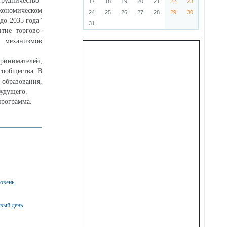
трудничество"
17
18
19
20
21
22
23
кономическом
24
25
26
27
28
29
30
до 2035 года"
31
тие торгово-
 механизмов
инимателей,
сообщества. В
 образования,
удущего.
программа.
ровень
рвый день