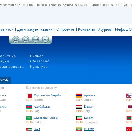
0998ecf8427e/regnum_picture_17804107539651_social.jpg): failed to open stream: No such 
сть кто?
Дети рисуют сказки
О проекте
Контакты
Журнал "ИнфоШО
оиск
ли:
Партнеры по диалогу:
олия
Королевство Бахрейн
Армения
Батор
05:46
Манама
05:46
Ереван
05:4
нистан
Азербайджан
Египет
л
06:16
Баку
04:16
Каир
05:1
Саудовская Аравия
Кувейт
05:16
Эр-Рияд
05:16
Эль-Кувейт
05:1
ОАЭ
Мьянма