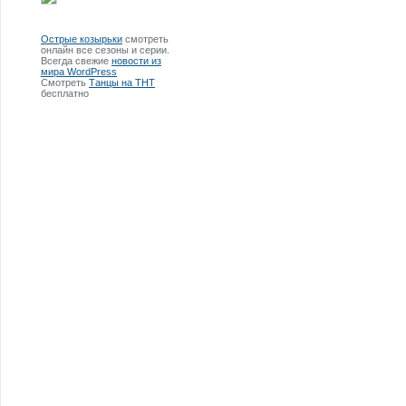
Острые козырьки
смотреть
онлайн все сезоны и серии.
Всегда свежие
новости из
мира WordPress
Смотреть
Танцы на ТНТ
бесплатно