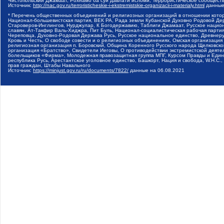
Чистопольский Джамаат, Рохнамо ба суи давлати исломи, Террористическое сообщест
Источник:
http://nac.gov.ru/terroristicheskie-i-ekstremistskie-organizacii-i-materialy.html
данные
* Перечень общественных объединений и религиозных организаций в отношении котор
Национал-большевистская партия, ВЕК РА, Рада земли Кубанской Духовно Родовой Де
Староверов-Инглингов, Нурджулар, К Богодержавию, Таблиги Джамаат, Русское наци
славян, Ат-Такфир Валь-Хиджра, Пит Буль, Национал-социалистическая рабочая парт
Череповца, Духовно-Родовая Держава Русь, Русское национальное единство, Древнер
Кровь и Честь, О свободе совести и о религиозных объединениях, Омская организаци
религиозная организация п. Боровский, Община Коренного Русского народа Щелковског
организация «Братство», Свидетели Иеговы, О противодействии экстремистской деяте
болельщиков «Фирма», Молодежная правозащитная группа МПГ, Курсом Правды и Единен
республика Русь, Арестантское уголовное единство, Башкорт, Нация и свобода, W.H.С
прав граждан, Штабы Навального
Источник:
https://minjust.gov.ru/ru/documents/7822/
данные на
06.08.2021