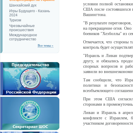
условии полной остановки
Шанхайский дух
США после состоявшихся п
Игры Будущего - Казань
Вашингтона.
2024
Туризм
"В результате переговоров
Чрезвычайные
на прекращение огня. Оно 
происшествия
боевиков "Хезболлы" из сек
Международное
сотрудничество
Отмечается, что стороны т
Все темы »
контроль будет осуществл
"Израиль и Ливан подтве
другу, и обязались прод
спорных вопросов и раб
заявили во внешнеэкономи
Там сообщили, что Изра
политики и безопаснос
всеобъемлющего соглашени
При этом США согласили
сторонами в промежуточны
Ливан и Израиль в апрел
конфликте с Израилем, б
участником договоренност