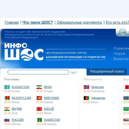
Главная
Что такое ШОС?
Официальные документы
Кто есть кто
Портал создан при финансовой поддержке
Федерального агентства по печати и массовым коммуникациям
Российской Федерации
Расширенный поиск
Участники:
Наблюдатели:
Пар
КАЗАХСТАН
ИРАН
Монголия
21:56
Астана
20:26
Тегеран
23:56
Улан-Батор
20:2
БЕЛОРУССИЯ
КИРГИЗИЯ
Афганистан
18:56
Минск
21:56
Бишкек
20:26
Кабул
20:5
ИНДИЯ
КИТАЙ
21:26
Дели
23:56
Пекин
19:5
РОССИЯ
ПАКИСТАН
19:56
Москва
20:56
Исламабад
19:5