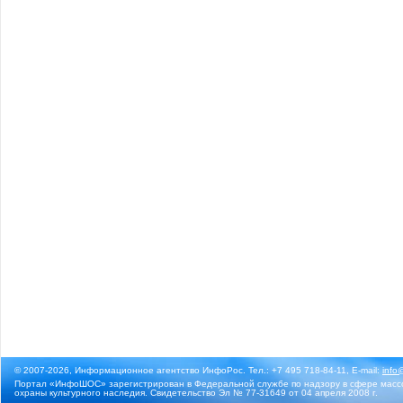
© 2007-2026, Информационное агентство ИнфоРос. Тел.: +7 495 718-84-11, E-mail:
info
Портал «ИнфоШОС» зарегистрирован в Федеральной службе по надзору в сфере массо
охраны культурного наследия. Свидетельство Эл № 77-31649 от 04 апреля 2008 г.