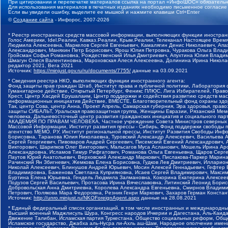
При цитировании и перепечатке материалов ссылка на портал «ИнфоШОС» обязательн
Для использования материалов в печатных изданиях необходимо письменное согласие
Если вы увидели ошибку, выделите ее мышкой и нажмите клавиши Ctrl+Enter
©
Создание сайта
- Инфорос, 2007-2026
* Реестр иностранных средств массовой информации, выполняющих функции иностранн
Голос Америки, Idel.Реалии, Кавказ.Реалии, Крым.Реалии, Телеканал Настоящее Время
Людмила Алексеевна, Маркелов Сергей Евгеньевич, Камалягин Денис Николаевич, Апах
Александрович, Маняхин Петр Борисович, Ярош Юлия Петровна, Чуракова Ольга Влади
Гройсман Софья Романовна, Рождественский Илья Дмитриевич, Апухтина Юлия Владимир
Шмагун Олеся Валентиновна, Мароховская Алеся Алексеевна, Долинина Ирина Никола
редактор 2021, Вега 2021
Источник:
https://minjust.gov.ru/ru/documents/7755/
данные на
03.09.2021
* Сведения реестра НКО, выполняющих функции иностранного агента:
Фонд защиты прав граждан Штаб, Институт права и публичной политики, Лаборатория
Гуманитарное действие, Открытый Петербург, Феникс ПЛЮС, Лига Избирателей, Правов
Крест, Центр Хасдей Ерушалаим, Центр поддержки и содействия развитию средств мас
информационных инициатив Действие, ВМЕСТЕ, Благотворительный фонд охраны здоров
Так, центр Сова, центр Анна, Проект Апрель, Самарская губерния, Эра здоровья, пр
защиты СИБАЛЬТ, Уральская правозащитная группа, Женщины Евразии, Рязанский Мемо
человека, Дальневосточный центр развития гражданских инициатив и социального пар
АКАДЕМИЯ ПО ПРАВАМ ЧЕЛОВЕКА, Частное учреждение Совета Министров северных стр
Массовой Информации, Институт развития прессы - Сибирь, Фонд поддержки свободы 
агентство МЕМО. РУ, Институт региональной прессы, Институт Развития Свободы Инф
Борисовна, Таранова Юлия Николаевна, Туровский Александр Алексеевич, Васильева 
Сергей Георгиевич, Пивоваров Андрей Сергеевич, Писемский Евгений Александрович,
Викторович, Шарипков Олег Викторович, Мальсагов Муса Асланович, Мошель Ирина Ар
Александровна, Исламов Тимур Рифгатович, Романова Ольга Евгеньевна, Щаров Серг
Паутов Юрий Анатольевич, Верховский Александр Маркович, Пислакова-Паркер Марина
Рачинский Ян Збигневич, Жемкова Елена Борисовна, Гудков Лев Дмитриевич, Иллари
Николай Алексеевич, Блинушов Андрей Юрьевич, Мосин Алексей Геннадьевич, Гефтер
Владимировна, Баженова Светлана Куприяновна, Исаев Сергей Владимирович, Максим
Буртина Елена Юрьевна, Гендель Людмила Залмановна, Кокорина Екатерина Алексеев
Подузов Сергей Васильевич, Протасова Ирина Вячеславовна, Литинский Леонид Борис
Добровольская Анна Дмитриевна, Королева Александра Евгеньевна, Смирнов Владими
Петрович, Полякова Мара Федоровна, Резник Генри Маркович, Захаров Герман Конста
Источник:
http://unro.minjust.ru/NKOForeignAgent.aspx
данные на
28.08.2021
* Единый федеральный список организаций, в том числе иностранных и международны
Высший военный Маджлисуль Шура, Конгресс народов Ичкерии и Дагестана, Аль-Каида, 
Движение Талибан, Исламская партия Туркестана, Общество социальных реформ, Общес
Исламское государство, Джабха аль-Нусра ли-Ахль аш-Шам, Народное ополчение имен