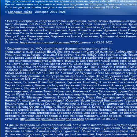
При цитировании и перепечатке материалов ссылка на портал «ИнфоШОС» обязательн
Для использования материалов в печатных изданиях необходимо письменное согласие
Если вы увидели ошибку, выделите ее мышкой и нажмите клавиши Ctrl+Enter
©
Создание сайта
- Инфорос, 2007-2026
* Реестр иностранных средств массовой информации, выполняющих функции иностранн
Голос Америки, Idel.Реалии, Кавказ.Реалии, Крым.Реалии, Телеканал Настоящее Время
Людмила Алексеевна, Маркелов Сергей Евгеньевич, Камалягин Денис Николаевич, Апах
Александрович, Маняхин Петр Борисович, Ярош Юлия Петровна, Чуракова Ольга Влади
Гройсман Софья Романовна, Рождественский Илья Дмитриевич, Апухтина Юлия Владимир
Шмагун Олеся Валентиновна, Мароховская Алеся Алексеевна, Долинина Ирина Никола
редактор 2021, Вега 2021
Источник:
https://minjust.gov.ru/ru/documents/7755/
данные на
03.09.2021
* Сведения реестра НКО, выполняющих функции иностранного агента:
Фонд защиты прав граждан Штаб, Институт права и публичной политики, Лаборатория
Гуманитарное действие, Открытый Петербург, Феникс ПЛЮС, Лига Избирателей, Правов
Крест, Центр Хасдей Ерушалаим, Центр поддержки и содействия развитию средств мас
информационных инициатив Действие, ВМЕСТЕ, Благотворительный фонд охраны здоров
Так, центр Сова, центр Анна, Проект Апрель, Самарская губерния, Эра здоровья, пр
защиты СИБАЛЬТ, Уральская правозащитная группа, Женщины Евразии, Рязанский Мемо
человека, Дальневосточный центр развития гражданских инициатив и социального пар
АКАДЕМИЯ ПО ПРАВАМ ЧЕЛОВЕКА, Частное учреждение Совета Министров северных стр
Массовой Информации, Институт развития прессы - Сибирь, Фонд поддержки свободы 
агентство МЕМО. РУ, Институт региональной прессы, Институт Развития Свободы Инф
Борисовна, Таранова Юлия Николаевна, Туровский Александр Алексеевич, Васильева 
Сергей Георгиевич, Пивоваров Андрей Сергеевич, Писемский Евгений Александрович,
Викторович, Шарипков Олег Викторович, Мальсагов Муса Асланович, Мошель Ирина Ар
Александровна, Исламов Тимур Рифгатович, Романова Ольга Евгеньевна, Щаров Серг
Паутов Юрий Анатольевич, Верховский Александр Маркович, Пислакова-Паркер Марина
Рачинский Ян Збигневич, Жемкова Елена Борисовна, Гудков Лев Дмитриевич, Иллари
Николай Алексеевич, Блинушов Андрей Юрьевич, Мосин Алексей Геннадьевич, Гефтер
Владимировна, Баженова Светлана Куприяновна, Исаев Сергей Владимирович, Максим
Буртина Елена Юрьевна, Гендель Людмила Залмановна, Кокорина Екатерина Алексеев
Подузов Сергей Васильевич, Протасова Ирина Вячеславовна, Литинский Леонид Борис
Добровольская Анна Дмитриевна, Королева Александра Евгеньевна, Смирнов Владими
Петрович, Полякова Мара Федоровна, Резник Генри Маркович, Захаров Герман Конста
Источник:
http://unro.minjust.ru/NKOForeignAgent.aspx
данные на
28.08.2021
* Единый федеральный список организаций, в том числе иностранных и международны
Высший военный Маджлисуль Шура, Конгресс народов Ичкерии и Дагестана, Аль-Каида, 
Движение Талибан, Исламская партия Туркестана, Общество социальных реформ, Общес
Исламское государство, Джабха аль-Нусра ли-Ахль аш-Шам, Народное ополчение имен