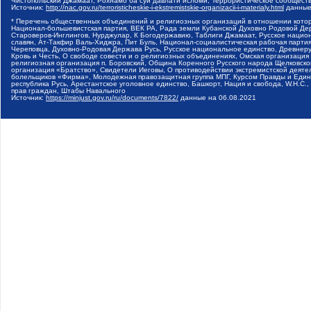
Чистопольский Джамаат, Рохнамо ба суи давлати исломи, Террористическое сообщест
Источник:
http://nac.gov.ru/terroristicheskie-i-ekstremistskie-organizacii-i-materialy.html
данные
* Перечень общественных объединений и религиозных организаций в отношении котор
Национал-большевистская партия, ВЕК РА, Рада земли Кубанской Духовно Родовой Де
Староверов-Инглингов, Нурджулар, К Богодержавию, Таблиги Джамаат, Русское наци
славян, Ат-Такфир Валь-Хиджра, Пит Буль, Национал-социалистическая рабочая парт
Череповца, Духовно-Родовая Держава Русь, Русское национальное единство, Древнер
Кровь и Честь, О свободе совести и о религиозных объединениях, Омская организаци
религиозная организация п. Боровский, Община Коренного Русского народа Щелковског
организация «Братство», Свидетели Иеговы, О противодействии экстремистской деяте
болельщиков «Фирма», Молодежная правозащитная группа МПГ, Курсом Правды и Единен
республика Русь, Арестантское уголовное единство, Башкорт, Нация и свобода, W.H.С
прав граждан, Штабы Навального
Источник:
https://minjust.gov.ru/ru/documents/7822/
данные на
06.08.2021