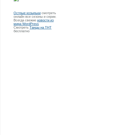
Острые козырьки
смотреть
онлайн все сезоны и серии.
Всегда свежие
новости из
мира WordPress
Смотреть
Танцы на ТНТ
бесплатно