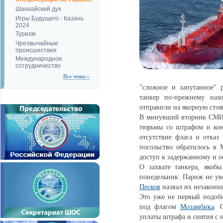
Шанхайский дух
Игры Будущего - Казань
2024
Туризм
Чрезвычайные
происшествия
Международное
сотрудничество
Все темы »
"сложное и запутанное" 
танкер по-прежнему нах
отправили на якорную стоя
В минувший вторник СМИ с
тюрьмы со штрафом и конф
отсутствие флага и отказ
посольство обратилось в 
доступ к задержанному и о
О захвате танкера, якоб
понедельник. Париж не ув
Песков
назвал их незаконн
Это уже не первый подобн
под флагом
Мозамбика
. 
уплаты штрафа и снятия с н