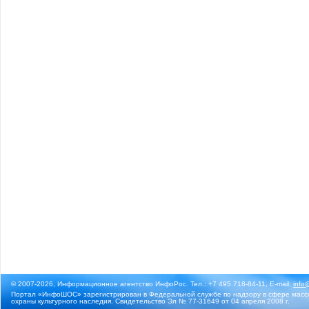
© 2007-2026, Информационное агентство ИнфоРос. Тел.: +7 495 718-84-11, E-mail:
info
Портал «ИнфоШОС» зарегистрирован в Федеральной службе по надзору в сфере массо
охраны культурного наследия. Свидетельство Эл № 77-31649 от 04 апреля 2008 г.