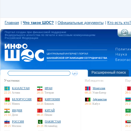
Главная
Что такое ШОС?
Официальные документы
Кто есть кто
Портал создан при финансовой поддержке
Федерального агентства по печати и массовым коммуникациям
Российской Федерации
Расширенный поиск
Участники:
Наблюдатели:
Пар
КАЗАХСТАН
ИРАН
Монголия
22:21
Астана
20:51
Тегеран
00:21
Улан-Батор
20:5
БЕЛОРУССИЯ
КИРГИЗИЯ
Афганистан
19:21
Минск
22:21
Бишкек
20:51
Кабул
21:2
ИНДИЯ
КИТАЙ
21:51
Дели
00:21
Пекин
20:2
РОССИЯ
ПАКИСТАН
20:21
Москва
21:21
Исламабад
20:2