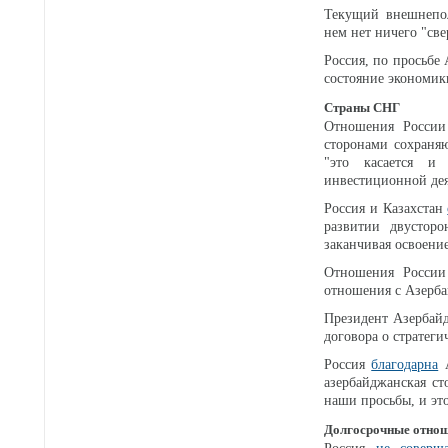
Текущий внешнепол
нем нет ничего "све
Россия, по просьбе
состояние экономик
Страны СНГ
Отношения России
сторонами сохраня
"это касается и
инвестиционной дея
Россия и Казахстан
развитии двустор
заканчивая освоени
Отношения Росси
отношения с Азерба
Президент Азербай
договора о стратеги
Россия
благодарна
А
азербайджанская ст
наши просьбы, и эт
Долгосрочные отнош