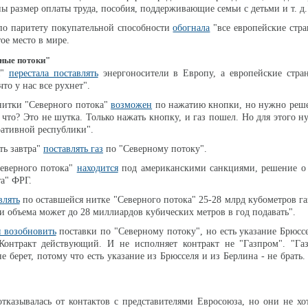
ы размер оплаты труда, пособия, поддерживающие семьи с детьми и т. д.
по паритету покупательной способности
обогнала
"все европейские стр
тое место в мире.
рные потоки"
я"
перестала поставлять
энергоносители в Европу, а европейские стран
что у нас все рухнет".
нитки "Северного потока"
возможен
по нажатию кнопки, но нужно реше
е что? Это не шутка. Только нажать кнопку, и газ пошел. Но для этого 
ративной республики".
ть завтра"
поставлять газ
по "Северному потоку".
Северного потока"
находится
под американскими санкциями, решение о 
та" ФРГ.
влять
по оставшейся нитке "Северного потока" 25-28 млрд кубометров газ
и объема может до 28 миллиардов кубических метров в год подавать".
ы возобновить
поставки по "Северному потоку", но есть указание Брюсс
"Контракт действующий. И не исполняет контракт не "Газпром". "Газ
 берет, потому что есть указание из Брюсселя и из Берлина - не брать. 
отказывалась от контактов с представителями Евросоюза, но они не хо