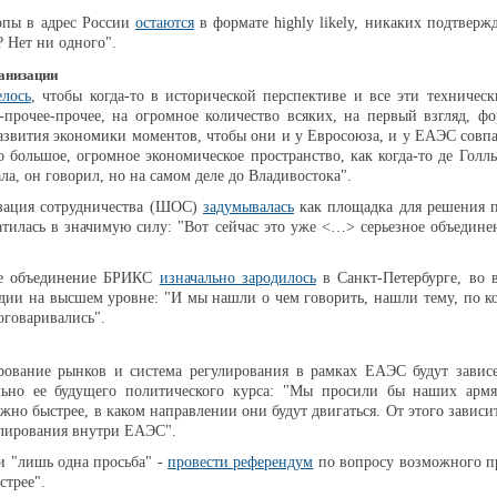
опы в адрес России
остаются
в формате highly likely, никаких подтверж
? Нет ни одного".
анизации
елось
, чтобы когда-то в исторической перспективе и все эти техническ
-прочее-прочее, на огромное количество всяких, на первый взгляд, ф
азвития экономики моментов, чтобы они и у Евросоюза, и у ЕАЭС совпа
о большое, огромное экономическое пространство, как когда-то де Голль
ла, он говорил, но на самом деле до Владивостока".
зация сотрудничества (ШОС)
задумывалась
как площадка для решения 
атилась в значимую силу: "Вот сейчас это уже <…> серьезное объедине
ое объединение БРИКС
изначально зародилось
в Санкт-Петербурге, во 
дии на высшем уровне: "И мы нашли о чем говорить, нашли тему, по 
оговаривались".
ование рынков и система регулирования в рамках ЕАЭС будут зависе
ьно ее будущего политического курса: "Мы просили бы наших армя
жно быстрее, в каком направлении они будут двигаться. От этого зависи
улирования внутри ЕАЭС".
 "лишь одна просьба" -
провести референдум
по вопросу возможного п
стрее".