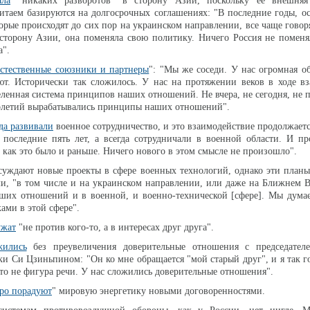
ала
"никаких разворотов" в сторону Азии, поскольку ее внешняя
итаем базируются на долгосрочных соглашениях: "В последние годы, о
орые происходят до сих пор на украинском направлении, все чаще говоря
 сторону Азии, она поменяла свою политику. Ничего Россия не помен
а".
естественные союзники и партнеры
": "Мы же соседи. У нас огромная о
ют. Исторически так сложилось. У нас на протяжении веков в ходе в
ленная система принципов наших отношений. Не вчера, не сегодня, не пя
толетий вырабатывались принципы наших отношений".
да развивали
военное сотрудничество, и это взаимодействие продолжаетс
 последние пять лет, а всегда сотрудничали в военной области. И п
 как это было и раньше. Ничего нового в этом смысле не произошло".
уждают новые проекты в сфере военных технологий, однако эти планы
, "в том числе и на украинском направлении, или даже на Ближнем В
аших отношений и в военной, и военно-технической [сфере]. Мы дума
ами в этой сфере".
ужат
"не против кого-то, а в интересах друг друга".
жились
без преувеличения доверительные отношения с председател
и Си Цзиньпином: "Он ко мне обращается "мой старый друг", и я так г
это не фигура речи. У нас сложились доверительные отношения".
оро порадуют
" мировую энергетику новыми договоренностями.