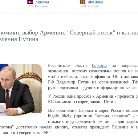
Камбоджа
Шри-Ланка
14:38
Пномпень
14:38
Коломбо
номики, выбор Армении, "Северный поток" и конта
явления Путина
Российские власти
борются
за здоровье 
экономики, поэтому сознательно пошли на ее
чтобы избежать роста инфляции. Об этом зая
РФ Владимир Путин на организованной ТА
руководителями ведущих информационных аген
У России одна просьба к Армении - провести 
ЕС как можно скорее, заявил Путин.
Все обвинения Европы в адрес России остают
highly likely (принцип "весьма вероятно" -
никаких подтверждений им нет, а для запуск
потока" достаточно нажать кнопку, отметил президент. Решение о з
- вопрос суверенитета ФРГ.