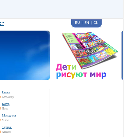
RU
EN
CN
С"
Непал
8
Катманду
Катар
8
Доха
Мальдивы
8
Мале
Турция
8
Анкара