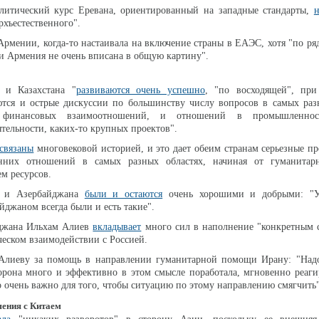
итический курс Еревана, ориентированный на западные стандарты,
н
рхъестественного".
 Армении, когда-то настаивала на включение страны в ЕАЭС, хотя "по ря
и Армения не очень вписана в общую картину".
 и Казахстана "
развиваются очень успешно
, "по восходящей", пр
ются и острые дискуссии по большинству числу вопросов в самых раз
 финансовых взаимоотношений, и отношений в промышленнос
тельности, каких-то крупных проектов".
связаны
многовековой историей, и это дает обеим странам серьезные п
онних отношений в самых разных областях, начиная от гуманита
ем ресурсов.
и и Азербайджана
были и остаются
очень хорошими и добрыми: "У
йджаном всегда были и есть такие".
джана Ильхам Алиев
вкладывает
много сил в наполнение "конкретным 
ческом взаимодействии с Россией.
лиеву за помощь в направлении гуманитарной помощи Ирану: "Надо 
орона много и эффективно в этом смысле поработала, мгновенно реаги
о очень важно для того, чтобы ситуацию по этому направлению смягчить"
ения с Китаем