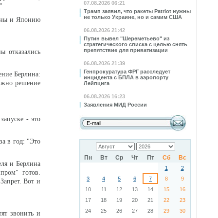
07.08.2026 06:21
"
Трамп заявил, что ракеты Patriot нужны
не только Украине, но и самим США
аны и Японию
06.08.2026 21:42
Путин вывел "Шереметьево" из
стратегического списка с целью снять
препятствие для приватизации
ы отказались
06.08.2026 21:39
Генпрокуратура ФРГ расследует
ние Берлина:
инцидента с БПЛА в аэропорту
нужно решение
Лейпцига
06.08.2026 16:23
Заявления МИД России
запуске - это
а в год: "Это
Пн
Вт
Ср
Чт
Пт
Сб
Вс
еля и Берлина
1
2
пром" готов.
3
4
5
6
7
8
9
Запрет. Вот и
10
11
12
13
14
15
16
17
18
19
20
21
22
23
24
25
26
27
28
29
30
тят звонить и