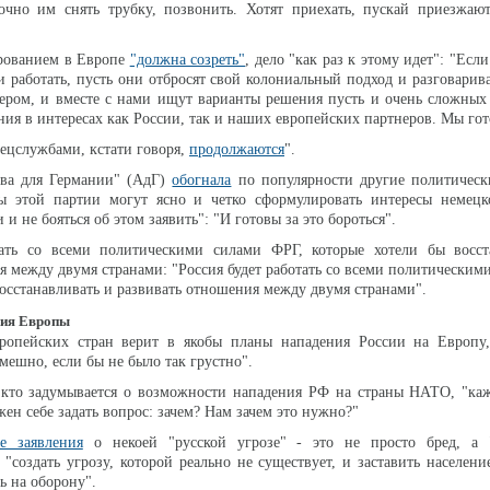
точно им снять трубку, позвонить. Хотят приехать, пускай приезжаю
ированием в Европе
"должна созреть"
, дело "как раз к этому идет": "Есл
и работать, пусть они отбросят свой колониальный подход и разговарив
ером, и вместе с нами ищут варианты решения пусть и очень сложных
ия в интересах как России, так и наших европейских партнеров. Мы гот
ецслужбами, кстати говоря,
продолжаются
".
ива для Германии" (АдГ)
обогнала
по популярности другие политическ
ы этой партии могут ясно и четко сформулировать интересы немецк
и не бояться об этом заявить": "И готовы за это бороться".
тать со всеми политическими силами ФРГ, которые хотели бы восст
я между двумя странами: "Россия будет работать со всеми политическим
восстанавливать и развивать отношения между двумя странами".
ния Европы
вропейских стран верит в якобы планы нападения России на Европу,
мешно, если бы не было так грустно".
 кто задумывается о возможности нападения РФ на страны НАТО, "каж
жен себе задать вопрос: зачем? Нам зачем это нужно?"
е заявления
о некоей "русской угрозе" - это не просто бред, а "
 "создать угрозу, которой реально не существует, и заставить населени
ь на оборону".