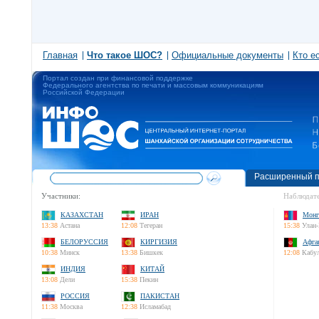
Главная
Что такое ШОС?
Официальные документы
Кто е
Портал создан при финансовой поддержке
Федерального агентства по печати и массовым коммуникациям
Российской Федерации
Расширенный п
Участники:
Наблюдате
КАЗАХСТАН
ИРАН
Монг
13:38
Астана
12:08
Тегеран
15:38
Улан-
БЕЛОРУССИЯ
КИРГИЗИЯ
Афга
10:38
Минск
13:38
Бишкек
12:08
Кабу
ИНДИЯ
КИТАЙ
13:08
Дели
15:38
Пекин
РОССИЯ
ПАКИСТАН
11:38
Москва
12:38
Исламабад