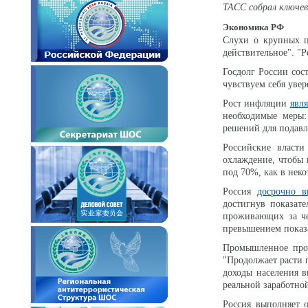
ТАСС собрал ключев
Экономика РФ
Слухи о крупных 
действительное". "Р
Госдолг России сос
чувствуем себя увер
Рост инфляции
явля
необходимые меры:
решений для подавл
Российские власти
охлаждение, чтобы 
под 70%, как в неко
Россия
досрочно в
достигнув показат
проживающих за че
превышением показа
Промышленное прои
"Продолжает расти 
доходы населения в
реальной заработно
Россия выполняет 