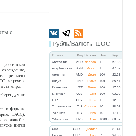
кты с
Рубль/Валюты ШОС
Страна
Код
Валюта
Ном.
Курс
Австралия
AUD
Доллар
1
57.38
российской
Азербайджан
AZN
Манат
1
47.89
 охлаждение,
Армения
AMD
Драм
100
22.23
вил президент
СС встрече с
Индия
INR
Рупия
100
85.51
тств мира.
Казахстан
KZT
Тенге
100
17.33
Киргизия
KGS
Сом
100
93.09
референдум по
КНР
CNY
Юань
1
12.06
Таджикистан
TJS
Сомони
10
88.03
ся в формате
Турецкая
TRY
Лира
10
17.13
 прим. ТАСС),
а оставшейся
Узбекистан
UZS
Сум
10000
68.32
апуске нитки
Cша
USD
Доллар
1
81.41
Eвропа
EUR
Евро
1
94.06