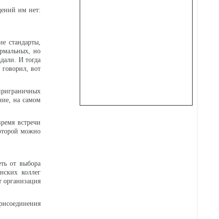
дений им нет:
ие стандарты,
ормальных, но
дали. И тогда
 говорил, вот
приграничных
ние, на самом
время встречи
которой можно
ть от выбора
нских коллег
т организация
рисоединения