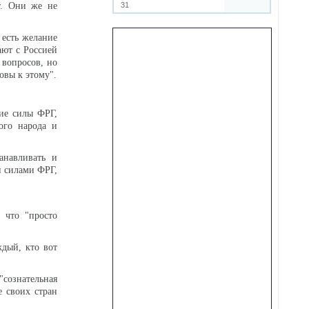
т. Они же не
31
и есть желание
ают с Россией
 вопросов, но
овы к этому".
ие силы ФРГ,
ого народа и
анавливать и
и силами ФРГ,
 что "просто
дый, кто вот
сознательная
е своих стран