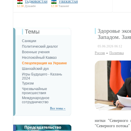
ТАДЖИКИСТАН
УЗБЕКИСТАН
12:38
Душанбе
12:38
Ташкент
Здоровье эко
Темы
Западом. За
Санкции
Политический диалог
05.06.2026 06:12
Военные учения
Россия
Политика
Неспокойный Кавказ
Спецоперация на Украине
Шанхайский дух
Игры Будущего - Казань
2024
Туризм
Чрезвычайные
происшествия
Международное
сотрудничество
Все темы »
нитки "Северного 
"Северного потока" 