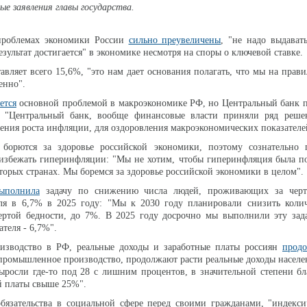
ые заявления главы государства.
проблемах экономики России
сильно преувеличены
, "не надо выдават
езультат достигается" в экономике несмотря на споры о ключевой ставке.
тавляет всего 15,6%, "это нам дает основания полагать, что мы на прав
енно".
ется
основной проблемой в макроэкономике РФ, но Центральный банк п
 "Центральный банк, вообще финансовые власти приняли ряд реше
ения роста инфляции, для оздоровления макроэкономических показателе
 борются за здоровье российской экономики, поэтому сознательно
избежать гиперинфляции: "Мы не хотим, чтобы гиперинфляция была по
торых странах. Мы боремся за здоровье российской экономики в целом".
ыполнила
задачу по снижению числа людей, проживающих за черт
еля в 6,7% в 2025 году: "Мы к 2030 году планировали снизить колич
ртой бедности, до 7%. В 2025 году досрочно мы выполнили эту зада
теля - 6,7%".
зводство в РФ, реальные доходы и заработные платы россиян
продо
промышленное производство, продолжают расти реальные доходы населе
ыросли где-то под 28 с лишним процентов, в значительной степени бл
й платы свыше 25%".
обязательства в социальной сфере перед своими гражданами, "индекс