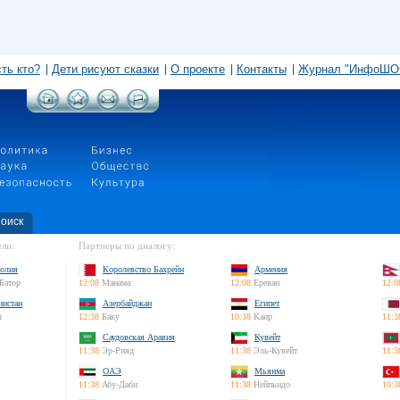
сть кто?
Дети рисуют сказки
О проекте
Контакты
Журнал "ИнфоШО
оиск
ли:
Партнеры по диалогу:
олия
Королевство Бахрейн
Армения
Батор
12:08
Манама
12:08
Ереван
12:0
нистан
Азербайджан
Египет
л
12:38
Баку
10:38
Каир
11:3
Саудовская Аравия
Кувейт
11:38
Эр-Рияд
11:38
Эль-Кувейт
11:3
ОАЭ
Мьянма
11:38
Абу-Даби
11:38
Нейпьидо
10:3