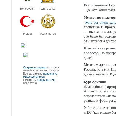
Все обвинения Евр
Белорусия
Шри-Ланка
"Где хоть один факт
Международные орг
"
Мне бы очень хот
логистика и прочее
очень важных для р
Турция
Афганистан
это было бы реальн
от Лиссабона до Ура
Шанхайская органи
вопросов, но превр
деле".
Межгосударственн
Острые козырьки
смотреть
России, Китая и Ин
онлайн все сезоны и серии.
Всегда свежие
новости из
договариваться. И д
мира WordPress
Смотреть
Танцы на ТНТ
Курс Армении
бесплатно
Дальнейшее формир
Армении относител
определиться как мо
рынков и форм рег
У России к Армении
к ЕС "как можно бы