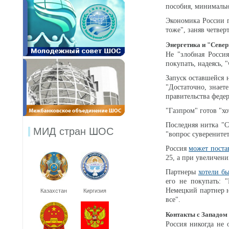
пособия, минимальн
Экономика России 
тоже", заняв четвер
Энергетика и "Севе
Не "злобная Росси
покупать, надеясь, "
Запуск оставшейся 
"Достаточно, знает
правительства феде
"Газпром" готов "хо
Последняя нитка "
МИД стран ШОС
"вопрос суверените
Россия
может поста
25, а при увеличени
Партнеры
хотели б
его не покупать: 
Немецкий партнер не
Казахстан
Киргизия
все".
Контакты с Западом
Россия никогда не 