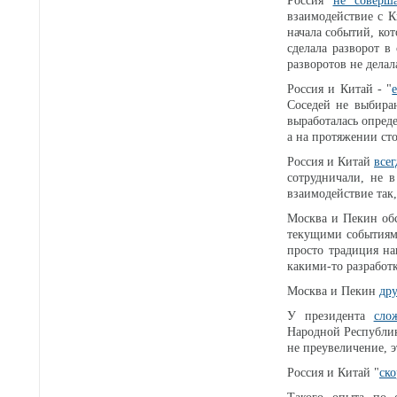
Россия
не соверш
взаимодействие с К
начала событий, кот
сделала разворот в
разворотов не делал
Россия и Китай - "
Соседей не выбира
выработалась опреде
а на протяжении с
Россия и Китай
всег
сотрудничали, не в
взаимодействие так,
Москва и Пекин обс
текущими событиями
просто традиция н
какими-то разработк
Москва и Пекин
др
У президента
сло
Народной Республик
не преувеличение, 
Россия и Китай "
ск