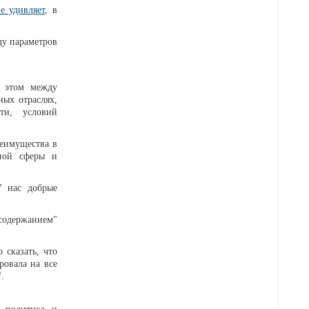
е удивляет,
в
ду параметров
и этом между
ных отраслях,
ти, условий
реимущества в
рной сферы и
 нас добрые
содержанием"
сказать, что
ровала на все
.