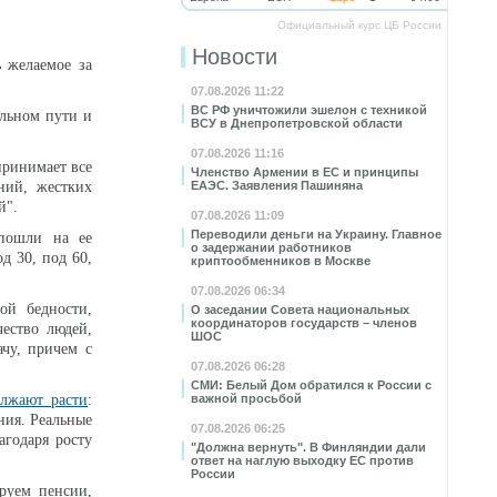
Официальный курс ЦБ России
Новости
ь желаемое за
07.08.2026 11:22
ВС РФ уничтожили эшелон с техникой
ильном пути и
ВСУ в Днепропетровской области
07.08.2026 11:16
ринимает все
Членство Армении в ЕС и принципы
ний, жестких
ЕАЭС. Заявления Пашиняна
й".
07.08.2026 11:09
Переводили деньги на Украину. Главное
 пошли на ее
о задержании работников
д 30, под 60,
криптообменников в Москве
07.08.2026 06:34
ой бедности,
О заседании Совета национальных
координаторов государств – членов
ество людей,
ШОС
чу, причем с
07.08.2026 06:28
СМИ: Белый Дом обратился к России с
лжают расти
:
важной просьбой
ния. Реальные
07.08.2026 06:25
агодаря росту
"Должна вернуть". В Финляндии дали
ответ на наглую выходку ЕС против
России
ируем пенсии,