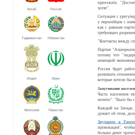
приезжать: "Доста
хотят".
Китай
Россия
Ситуация с урегул
у европейцев с нам
как с равным партн
требующих разрешен
Таджикистан
Узбекистан
"Контакты между сп
Партия "Альтернат
потому что "лидер
немецкой экономики 
Россия будет рабо
развивать отношени
Индия
Иран
которые хотели бы 
Запугивание населе
Часть населения е
нелепо". "Было бы с
Каждый на Западе,
Монголия
Пакистан
думает об этом, дол
Звучащие в Европ
провокация", чтобы
больше денег тратит