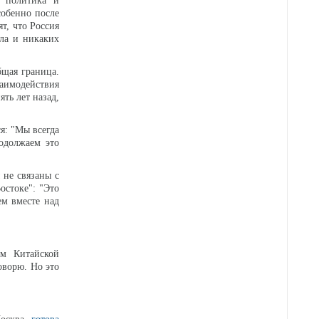
 политика и
собенно после
т, что Россия
яла и никаких
бщая граница.
заимодействия
ть лет назад,
я: "Мы всегда
родолжаем это
 не связаны с
остоке": "Это
ем вместе над
ем Китайской
оворю. Но это