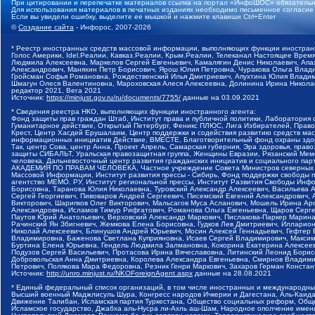
При цитировании и перепечатке материалов ссылка на портал «ИнфоШОС» обязательн
Для использования материалов в печатных изданиях необходимо письменное согласие
Если вы увидели ошибку, выделите ее мышкой и нажмите клавиши Ctrl+Enter
©
Создание сайта
- Инфорос, 2007-2026
* Реестр иностранных средств массовой информации, выполняющих функции иностранн
Голос Америки, Idel.Реалии, Кавказ.Реалии, Крым.Реалии, Телеканал Настоящее Время
Людмила Алексеевна, Маркелов Сергей Евгеньевич, Камалягин Денис Николаевич, Апах
Александрович, Маняхин Петр Борисович, Ярош Юлия Петровна, Чуракова Ольга Влади
Гройсман Софья Романовна, Рождественский Илья Дмитриевич, Апухтина Юлия Владимир
Шмагун Олеся Валентиновна, Мароховская Алеся Алексеевна, Долинина Ирина Никола
редактор 2021, Вега 2021
Источник:
https://minjust.gov.ru/ru/documents/7755/
данные на
03.09.2021
* Сведения реестра НКО, выполняющих функции иностранного агента:
Фонд защиты прав граждан Штаб, Институт права и публичной политики, Лаборатория
Гуманитарное действие, Открытый Петербург, Феникс ПЛЮС, Лига Избирателей, Правов
Крест, Центр Хасдей Ерушалаим, Центр поддержки и содействия развитию средств мас
информационных инициатив Действие, ВМЕСТЕ, Благотворительный фонд охраны здоров
Так, центр Сова, центр Анна, Проект Апрель, Самарская губерния, Эра здоровья, пр
защиты СИБАЛЬТ, Уральская правозащитная группа, Женщины Евразии, Рязанский Мемо
человека, Дальневосточный центр развития гражданских инициатив и социального пар
АКАДЕМИЯ ПО ПРАВАМ ЧЕЛОВЕКА, Частное учреждение Совета Министров северных стр
Массовой Информации, Институт развития прессы - Сибирь, Фонд поддержки свободы 
агентство МЕМО. РУ, Институт региональной прессы, Институт Развития Свободы Инф
Борисовна, Таранова Юлия Николаевна, Туровский Александр Алексеевич, Васильева 
Сергей Георгиевич, Пивоваров Андрей Сергеевич, Писемский Евгений Александрович,
Викторович, Шарипков Олег Викторович, Мальсагов Муса Асланович, Мошель Ирина Ар
Александровна, Исламов Тимур Рифгатович, Романова Ольга Евгеньевна, Щаров Серг
Паутов Юрий Анатольевич, Верховский Александр Маркович, Пислакова-Паркер Марина
Рачинский Ян Збигневич, Жемкова Елена Борисовна, Гудков Лев Дмитриевич, Иллари
Николай Алексеевич, Блинушов Андрей Юрьевич, Мосин Алексей Геннадьевич, Гефтер
Владимировна, Баженова Светлана Куприяновна, Исаев Сергей Владимирович, Максим
Буртина Елена Юрьевна, Гендель Людмила Залмановна, Кокорина Екатерина Алексеев
Подузов Сергей Васильевич, Протасова Ирина Вячеславовна, Литинский Леонид Борис
Добровольская Анна Дмитриевна, Королева Александра Евгеньевна, Смирнов Владими
Петрович, Полякова Мара Федоровна, Резник Генри Маркович, Захаров Герман Конста
Источник:
http://unro.minjust.ru/NKOForeignAgent.aspx
данные на
28.08.2021
* Единый федеральный список организаций, в том числе иностранных и международны
Высший военный Маджлисуль Шура, Конгресс народов Ичкерии и Дагестана, Аль-Каида, 
Движение Талибан, Исламская партия Туркестана, Общество социальных реформ, Общес
Исламское государство, Джабха аль-Нусра ли-Ахль аш-Шам, Народное ополчение имен