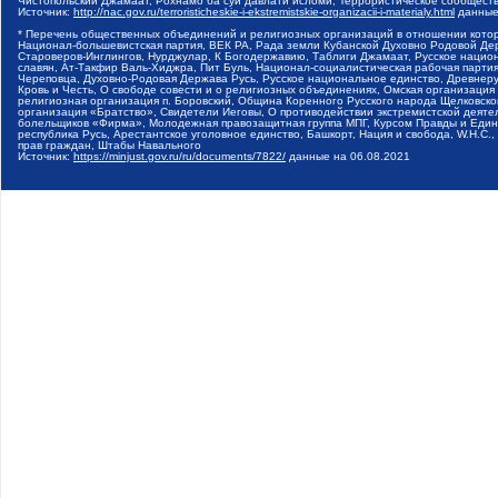
Чистопольский Джамаат, Рохнамо ба суи давлати исломи, Террористическое сообщест
Источник:
http://nac.gov.ru/terroristicheskie-i-ekstremistskie-organizacii-i-materialy.html
данные
* Перечень общественных объединений и религиозных организаций в отношении котор
Национал-большевистская партия, ВЕК РА, Рада земли Кубанской Духовно Родовой Де
Староверов-Инглингов, Нурджулар, К Богодержавию, Таблиги Джамаат, Русское наци
славян, Ат-Такфир Валь-Хиджра, Пит Буль, Национал-социалистическая рабочая парт
Череповца, Духовно-Родовая Держава Русь, Русское национальное единство, Древнер
Кровь и Честь, О свободе совести и о религиозных объединениях, Омская организаци
религиозная организация п. Боровский, Община Коренного Русского народа Щелковског
организация «Братство», Свидетели Иеговы, О противодействии экстремистской деяте
болельщиков «Фирма», Молодежная правозащитная группа МПГ, Курсом Правды и Единен
республика Русь, Арестантское уголовное единство, Башкорт, Нация и свобода, W.H.С
прав граждан, Штабы Навального
Источник:
https://minjust.gov.ru/ru/documents/7822/
данные на
06.08.2021