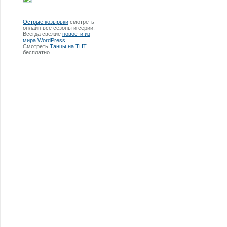
Острые козырьки
смотреть
онлайн все сезоны и серии.
Всегда свежие
новости из
мира WordPress
Смотреть
Танцы на ТНТ
бесплатно