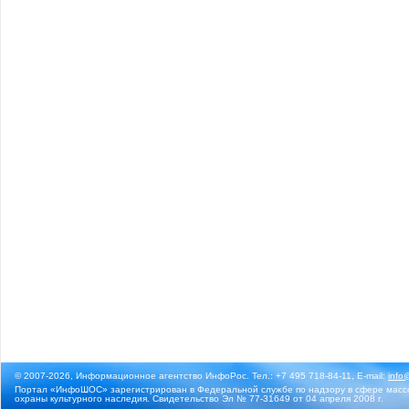
© 2007-2026, Информационное агентство ИнфоРос. Тел.: +7 495 718-84-11, E-mail:
info
Портал «ИнфоШОС» зарегистрирован в Федеральной службе по надзору в сфере массо
охраны культурного наследия. Свидетельство Эл № 77-31649 от 04 апреля 2008 г.