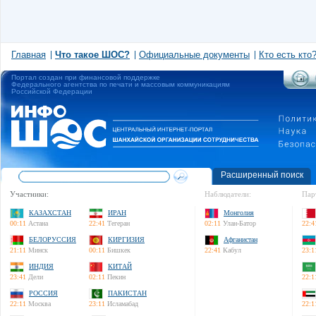
Главная
Что такое ШОС?
Официальные документы
Кто есть кто
Портал создан при финансовой поддержке
Федерального агентства по печати и массовым коммуникациям
Российской Федерации
Расширенный поиск
Участники:
Наблюдатели:
Пар
КАЗАХСТАН
ИРАН
Монголия
00:11
Астана
22:41
Тегеран
02:11
Улан-Батор
22:4
БЕЛОРУССИЯ
КИРГИЗИЯ
Афганистан
21:11
Минск
00:11
Бишкек
22:41
Кабул
23:1
ИНДИЯ
КИТАЙ
23:41
Дели
02:11
Пекин
22:1
РОССИЯ
ПАКИСТАН
22:11
Москва
23:11
Исламабад
22:1