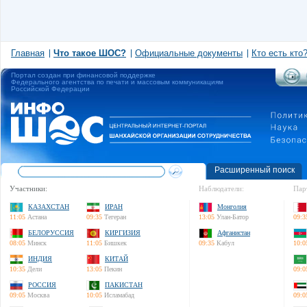
Главная
Что такое ШОС?
Официальные документы
Кто есть кто
Портал создан при финансовой поддержке
Федерального агентства по печати и массовым коммуникациям
Российской Федерации
Расширенный поиск
Участники:
Наблюдатели:
Пар
КАЗАХСТАН
ИРАН
Монголия
11:05
Астана
09:35
Тегеран
13:05
Улан-Батор
09:3
БЕЛОРУССИЯ
КИРГИЗИЯ
Афганистан
08:05
Минск
11:05
Бишкек
09:35
Кабул
10:0
ИНДИЯ
КИТАЙ
10:35
Дели
13:05
Пекин
09:0
РОССИЯ
ПАКИСТАН
09:05
Москва
10:05
Исламабад
09:0