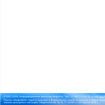
© 2007-2026, Информационное агентство ИнфоРос. Тел.: +7 495 718-84-11, E-mail:
info
Портал «ИнфоШОС» зарегистрирован в Федеральной службе по надзору в сфере массо
охраны культурного наследия. Свидетельство Эл № 77-31649 от 04 апреля 2008 г.