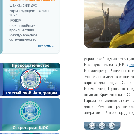
Шанхайский дух
Игры Будущего - Казань
2024
Туризм
Чрезвычайные
происшествия
Международное
сотрудничество
Все темы »
украинской администрации
Накануне глава ДНР
Де
Краматорску. Ранее он от
Это село имеет важное з
ворота" для захода в Славя
Кроме того, Пушилин под
помимо Краматорска и Слав
Города составляют агломе
для снабжения группиров
оперативный простор для 