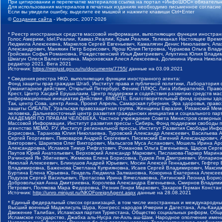
При цитировании и перепечатке материалов ссылка на портал «ИнфоШОС» обязательн
Для использования материалов в печатных изданиях необходимо письменное согласие
Если вы увидели ошибку, выделите ее мышкой и нажмите клавиши Ctrl+Enter
©
Создание сайта
- Инфорос, 2007-2026
* Реестр иностранных средств массовой информации, выполняющих функции иностранн
Голос Америки, Idel.Реалии, Кавказ.Реалии, Крым.Реалии, Телеканал Настоящее Время
Людмила Алексеевна, Маркелов Сергей Евгеньевич, Камалягин Денис Николаевич, Апах
Александрович, Маняхин Петр Борисович, Ярош Юлия Петровна, Чуракова Ольга Влади
Гройсман Софья Романовна, Рождественский Илья Дмитриевич, Апухтина Юлия Владимир
Шмагун Олеся Валентиновна, Мароховская Алеся Алексеевна, Долинина Ирина Никола
редактор 2021, Вега 2021
Источник:
https://minjust.gov.ru/ru/documents/7755/
данные на
03.09.2021
* Сведения реестра НКО, выполняющих функции иностранного агента:
Фонд защиты прав граждан Штаб, Институт права и публичной политики, Лаборатория
Гуманитарное действие, Открытый Петербург, Феникс ПЛЮС, Лига Избирателей, Правов
Крест, Центр Хасдей Ерушалаим, Центр поддержки и содействия развитию средств мас
информационных инициатив Действие, ВМЕСТЕ, Благотворительный фонд охраны здоров
Так, центр Сова, центр Анна, Проект Апрель, Самарская губерния, Эра здоровья, пр
защиты СИБАЛЬТ, Уральская правозащитная группа, Женщины Евразии, Рязанский Мемо
человека, Дальневосточный центр развития гражданских инициатив и социального пар
АКАДЕМИЯ ПО ПРАВАМ ЧЕЛОВЕКА, Частное учреждение Совета Министров северных стр
Массовой Информации, Институт развития прессы - Сибирь, Фонд поддержки свободы 
агентство МЕМО. РУ, Институт региональной прессы, Институт Развития Свободы Инф
Борисовна, Таранова Юлия Николаевна, Туровский Александр Алексеевич, Васильева 
Сергей Георгиевич, Пивоваров Андрей Сергеевич, Писемский Евгений Александрович,
Викторович, Шарипков Олег Викторович, Мальсагов Муса Асланович, Мошель Ирина Ар
Александровна, Исламов Тимур Рифгатович, Романова Ольга Евгеньевна, Щаров Серг
Паутов Юрий Анатольевич, Верховский Александр Маркович, Пислакова-Паркер Марина
Рачинский Ян Збигневич, Жемкова Елена Борисовна, Гудков Лев Дмитриевич, Иллари
Николай Алексеевич, Блинушов Андрей Юрьевич, Мосин Алексей Геннадьевич, Гефтер
Владимировна, Баженова Светлана Куприяновна, Исаев Сергей Владимирович, Максим
Буртина Елена Юрьевна, Гендель Людмила Залмановна, Кокорина Екатерина Алексеев
Подузов Сергей Васильевич, Протасова Ирина Вячеславовна, Литинский Леонид Борис
Добровольская Анна Дмитриевна, Королева Александра Евгеньевна, Смирнов Владими
Петрович, Полякова Мара Федоровна, Резник Генри Маркович, Захаров Герман Конста
Источник:
http://unro.minjust.ru/NKOForeignAgent.aspx
данные на
28.08.2021
* Единый федеральный список организаций, в том числе иностранных и международны
Высший военный Маджлисуль Шура, Конгресс народов Ичкерии и Дагестана, Аль-Каида, 
Движение Талибан, Исламская партия Туркестана, Общество социальных реформ, Общес
Исламское государство, Джабха аль-Нусра ли-Ахль аш-Шам, Народное ополчение имен