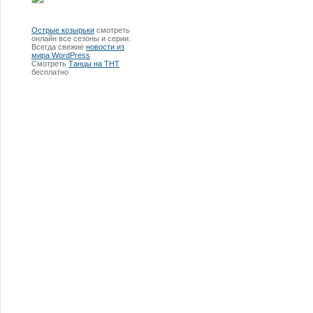
Острые козырьки
смотреть
онлайн все сезоны и серии.
Всегда свежие
новости из
мира WordPress
Смотреть
Танцы на ТНТ
бесплатно