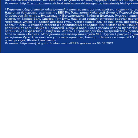
Чистопольский Джамаат, Рохнамо ба суи давлати исломи, Террористическое сообщест
Источник:
http://nac.gov.ru/terroristicheskie-i-ekstremistskie-organizacii-i-materialy.html
данные
* Перечень общественных объединений и религиозных организаций в отношении котор
Национал-большевистская партия, ВЕК РА, Рада земли Кубанской Духовно Родовой Де
Староверов-Инглингов, Нурджулар, К Богодержавию, Таблиги Джамаат, Русское наци
славян, Ат-Такфир Валь-Хиджра, Пит Буль, Национал-социалистическая рабочая парт
Череповца, Духовно-Родовая Держава Русь, Русское национальное единство, Древнер
Кровь и Честь, О свободе совести и о религиозных объединениях, Омская организаци
религиозная организация п. Боровский, Община Коренного Русского народа Щелковског
организация «Братство», Свидетели Иеговы, О противодействии экстремистской деяте
болельщиков «Фирма», Молодежная правозащитная группа МПГ, Курсом Правды и Единен
республика Русь, Арестантское уголовное единство, Башкорт, Нация и свобода, W.H.С
прав граждан, Штабы Навального
Источник:
https://minjust.gov.ru/ru/documents/7822/
данные на
06.08.2021