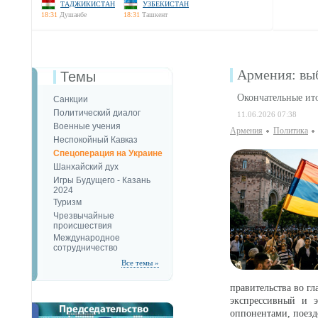
ТАДЖИКИСТАН
УЗБЕКИСТАН
18:31
Душанбе
18:31
Ташкент
Армения: вы
Темы
Окончательные ит
Санкции
Политический диалог
11.06.2026 07:38
Военные учения
Армения
Политика
Неспокойный Кавказ
Спецоперация на Украине
Шанхайский дух
Игры Будущего - Казань
2024
Туризм
Чрезвычайные
происшествия
Международное
сотрудничество
Все темы »
правительства во г
экспрессивный и э
оппонентами, поезд