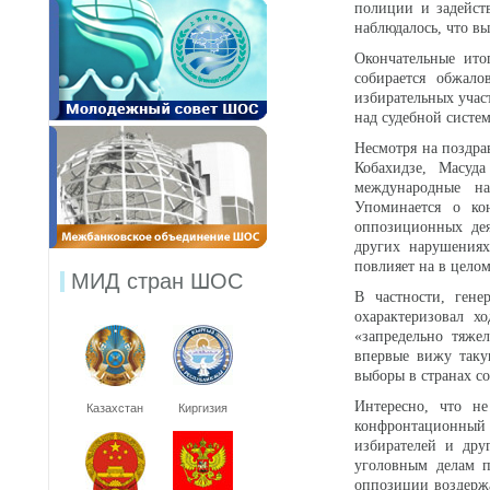
полиции и задейст
наблюдалось, что в
Окончательные ит
собирается обжало
избирательных учас
над судебной систе
Несмотря на поздра
Кобахидзе, Масуда
международные на
Упоминается о ко
оппозиционных дея
других нарушениях
повлияет на в целом
МИД стран ШОС
В частности, ген
охарактеризовал 
«запредельно тяже
впервые вижу таку
выборы в странах со
Интересно, что н
Казахстан
Киргизия
конфронтационный 
избирателей и дру
уголовным делам п
оппозиции воздержа