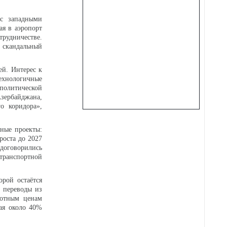
 с западными
я в аэропорт
трудничестве.
 скандальный
ей. Интерес к
хнологичные
еполитической
зербайджана,
о коридора»,
ные проекты:
роста до 2027
 договорились
ранспортной
рой остаётся
е переводы из
готным ценам
ая около 40%