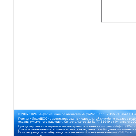
© 2007-2026, Информационное агентство ИнфоРос. Тел.: +7 495 718-84-11, E-
Портал «ИнфоШОС» зарегистрирован в Федеральной службе по надзору в сфе
охраны культурного наследия. Свидетельство Эл № 77-31649 от 04 апреля 200
При цитировании и перепечатке материалов ссылка на портал «ИнфоШОС» об
Для использования материалов в печатных изданиях необходимо письменное 
Если вы увидели ошибку, выделите ее мышкой и нажмите клавиши Ctrl+Enter