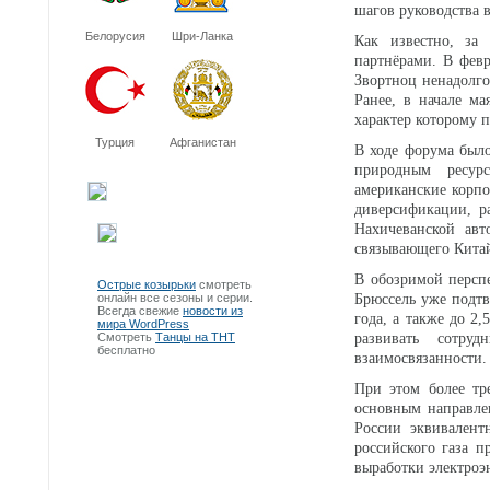
шагов руководства в
Белорусия
Шри-Ланка
Как известно, за
партнёрами. В фев
Звортноц ненадолго
Ранее, в начале м
характер которому 
Турция
Афганистан
В ходе форума было
природным ресур
американские корпо
диверсификации, р
Нахичеванской авт
связывающего Китай
В обозримой персп
Острые козырьки
смотреть
онлайн все сезоны и серии.
Брюссель уже подтв
Всегда свежие
новости из
года, а также до 2
мира WordPress
Смотреть
Танцы на ТНТ
развивать сотру
бесплатно
взаимосвязанности.
При этом более тр
основным направле
России эквивален
российского газа 
выработки электроэн