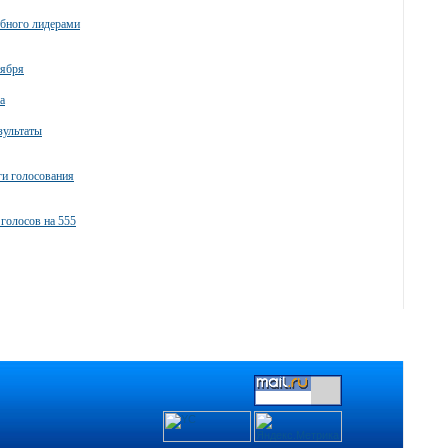
убного лидерами
тября
а
зультаты
ги голосования
голосов на 555