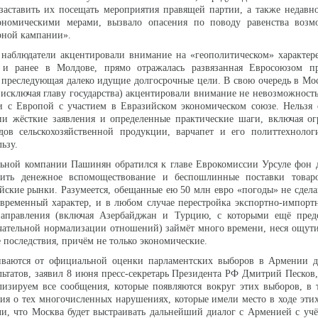
заставить их посещать мероприятия правящей партии, а также недавн
номическими мерами, вызвало опасения по поводу равенства возм
рной кампании».
 наблюдатели акцентировали внимание на «геополитическом» характер
 и ранее в Молдове, прямо отражалась развязанная Евросоюзом п
 преследующая далеко идущие долгосрочные цели. В свою очередь в Мо
 исключая главу государства) акцентировали внимание не невозможност
 с Европой с участием в Евразийском экономическом союзе. Нельзя о
ии жёсткие заявления и определенные практические шаги, включая ог
дов сельскохозяйственной продукции, варчапет и его политтехнолог
льзу.
льной компании Пашинян обратился к главе Еврокомиссии Урсуле фон 
лить денежное вспомоществование и беспошлинные поставки товар
йские рынки. Разумеется, обещанные ею 50 млн евро «погоды» не сдел
 временный характер, и в любом случае перестройка экспортно-импорт
направления (включая Азербайджан и Турцию, с которыми ещё пред
нчательной нормализации отношений) займёт много времени, неся ощу
 последствия, причём не только экономические.
ваются от официальной оценки парламентских выборов в Армении д
льтатов, заявил 8 июня пресс-секретарь Президента РФ Дмитрий Песков,
лизируем все сообщения, которые появляются вокруг этих выборов, в
я о тех многочисленных нарушениях, которые имели место в ходе эти
и, что Москва будет выстраивать дальнейший диалог с Арменией с уч