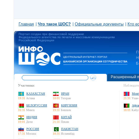
Главная
Что такое ШОС?
Официальные документы
Кто е
Портал создан при финансовой поддержке
Федерального агентства по печати и массовым коммуникациям
Российской Федерации
Расширенный п
Участники:
Наблюдате
КАЗАХСТАН
ИРАН
Монг
19:31
Астана
18:01
Тегеран
21:31
Улан-
БЕЛОРУССИЯ
КИРГИЗИЯ
Афга
16:31
Минск
19:31
Бишкек
18:01
Кабу
ИНДИЯ
КИТАЙ
19:01
Дели
21:31
Пекин
РОССИЯ
ПАКИСТАН
17:31
Москва
18:31
Исламабад