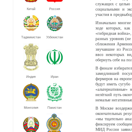
служащих с целью 
Китай
Россия
социальными и эко
участия в предвыбо
Изначально многие
ходе которых, как
«гибридная война»,
Таджикистан
Узбекистан
разных уровнях (не
сближения Армении
звучавшие из Росс
ввоз некоторых ви
обернуть себе на по
В финале избирате
замедлившей посу
Индия
Иран
фермеров на европе
будут иметь сугубо
«альтернативные» 
нелёгкий путь око
немалые негативные
Монголия
Пакистан
В Москве воздержи
окончательных резу
«мы тщательно ана
фиксируем сообщени
МИД России заявил