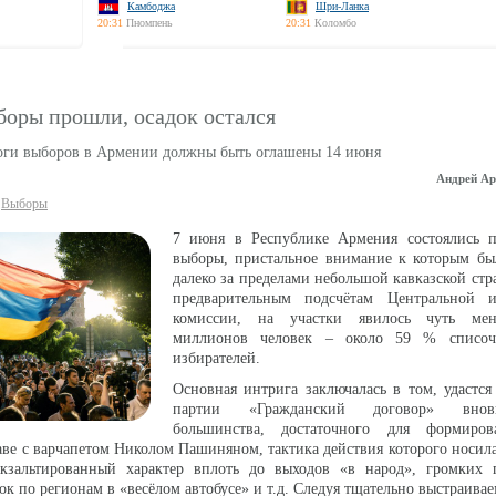
Камбоджа
Шри-Ланка
20:31
Пномпень
20:31
Коломбо
боры прошли, осадок остался
оги выборов в Армении должны быть оглашены 14 июня
Андрей Ар
Выборы
7 июня в Республике Армения состоялись п
выборы, пристальное внимание к которым бы
далеко за пределами небольшой кавказской стр
предварительным подсчётам Центральной и
комиссии, на участки явилось чуть мен
миллионов человек – около 59 % списочн
избирателей.
Основная интрига заключалась в том, удастс
партии «Гражданский договор» внов
большинства, достаточного для формиров
лаве с варчапетом Николом Пашиняном, тактика действия которого носил
кзальтированный характер вплоть до выходов «в народ», громких 
ок по регионам в «весёлом автобусе» и т.д. Следуя тщательно выстраив