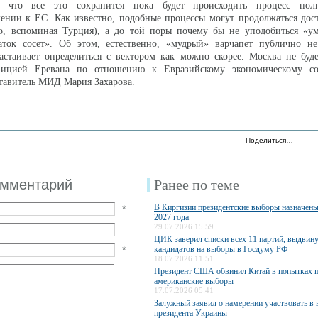
, что все это сохранится пока будет происходить процесс пол
ении к ЕС. Как известно, подобные процессы могут продолжаться дос
но, вспоминая Турция), а до той поры почему бы не уподобиться «ум
ток сосет». Об этом, естественно, «мудрый» варчапет публично не
астаивает определиться с вектором как можно скорее. Москва не буд
зицией Еревана по отношению к Евразийскому экономическому со
ставитель МИД Мария Захарова.
Поделиться…
омментарий
Ранее по теме
В Киргизии президентские выборы назначены
*
2027 года
29.07.2026 15:59
ЦИК заверил списки всех 11 партий, выдвин
*
кандидатов на выборы в Госдуму РФ
18.07.2026 11:51
Президент США обвинил Китай в попытках п
американские выборы
17.07.2026 05:41
Залужный заявил о намерении участвовать в
президента Украины