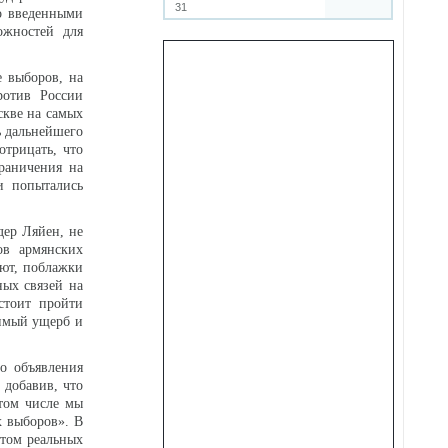
31
о введенными
ожностей для
е выборов, на
ротив России
скве на самых
ь дальнейшего
трицать, что
раничения на
и попытались
дер Ляйен, не
ов армянских
ают, поблажки
ных связей на
стоит пройти
тимый ущерб и
о объявления
 добавив, что
 том числе мы
х выборов». В
ётом реальных