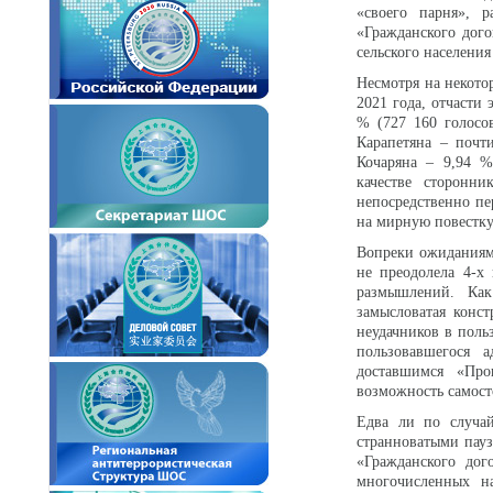
«своего парня», р
«Гражданского дого
сельского населения
Несмотря на некото
2021 года, отчасти
% (727 160 голосо
Карапетяна – почт
Кочаряна – 9,94 %
качестве сторонн
непосредственно пе
на мирную повестку
Вопреки ожиданиям
не преодолела 4-х
размышлений. Как
замысловатая конст
неудачников в поль
пользовавшегося 
доставшимся «Пр
возможность самост
Едва ли по случа
странноватыми пауз
«Гражданского дог
многочисленных н