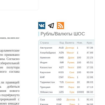
Рубль/Валюты ШОС
ешев, политолог
Страна
Код
Валюта
Ном.
Курс
Австралия
AUD
Доллар
1
57.38
арламентские
Азербайджан
AZN
Манат
1
47.89
ло приковано
Армения
AMD
Драм
100
22.23
аны. Согласно
Индия
INR
Рупия
100
85.51
збирательной
ее полутора
Казахстан
KZT
Тенге
100
17.33
ого состава
Киргизия
KGS
Сом
100
93.09
КНР
CNY
Юань
1
12.06
я ли правящей
Таджикистан
TJS
Сомони
10
88.03
ь добиться
Турецкая
TRY
Лира
10
17.13
ания нового
Узбекистан
UZS
Сум
10000
68.32
а подчёркнуто
пререканий с
Cша
USD
Доллар
1
81.41
аемому имиджу
Eвропа
EUR
Евро
1
94.06