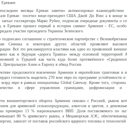
 Ереване.
 последние месяцы Ереван заметно активизировал взаимодействие
рале Ереван посетил вице-президент США Джей Ди Вэнс а в конце ма
 заехал госсекретарь Марко Рубио, подписав очередные документы о со
ая, в Ереване прошел первый в истории саммит Армения – ЕС, особо
придало участие президента Украины Зеленского.
 подписано соглашение о стратегическом партнёрстве с Великобритани
сам Сюника и некоторых других областей проявляют высокоте
рации. Всё это рекламируется властями как одно из проявлений внешн
авно как и будущая «дорога Трампа» между основной территорией А
ономией и Турцией как часть куда более протяжённого «Срединног
, Центральную Азию и Европу в обход России.
ективе продолжится вовлечение Армении в европейские грантовые и и
ердил готовность выделить 270 млн евро по программе устойчивости и 
,5 млрд евро в рамках инициативы Global Gateway. Кроме того, стороны
дничество в сфере управления границами, цифровизации и т
ети внешнеторгового оборота Армении связано с Россией, рынок кото
нием для армянской сельхозпродукции, алкоголя и цветов, а денежны
тны примерно 13 % национального ВВП. Доля поставляемого по ль
превышает 80 % армянского рынка, а Мецаморская АЭС, обеспечивающ
ергии, зависит от поставок российского ядерного топлива и технологий.