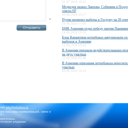
01.07.2026 10:32
Медведев назвал Лаврова, Собянина и Подд
списка ЕР
28.06.2026 19:27
*
Путин назначил выборы в Госдуму на 20 сен
16.06.2026 11:04
ЦИК Армении отдал победу партии Пашинян
14.06.2026 19:53
Блок Карапетяна потребовал аннулировать ре
выборов в Армении
12.06.2026 10:42
В Армении признали недействительными ито
на двух участках
12.06.2026 05:48
В Армении оппозиция потребовала пересчета 
участках
09.06.2026 14:10
mail:
info@infoshos.ru
ре массовых коммуникаций, связи и
8 г.
язательна.
согласие редакции