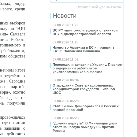
банах, лидер
Официальный курс ЦБ России
 всего, среди
Новости
едных выборов
07.08.2026 11:22
получил 49,81
ВС РФ уничтожили эшелон с техникой
ния» Самвела
ВСУ в Днепропетровской области
ния» Роберта
07.08.2026 11:16
триваемого в
Членство Армении в ЕС и принципы
ербайджаном,
ЕАЭС. Заявления Пашиняна
ском обществе
07.08.2026 11:09
Переводили деньги на Украину. Главное
о задержании работников
нечном итоге
криптообменников в Москве
определённых
07.08.2026 06:34
ржа Саргсяна
О заседании Совета национальных
лосов партий-
координаторов государств – членов
вора», охотно
ШОС
благодаря не
07.08.2026 06:28
на получили
СМИ: Белый Дом обратился к России с
важной просьбой
провождалась
07.08.2026 06:25
, где позиции
"Должна вернуть". В Финляндии дали
ответ на наглую выходку ЕС против
в заявляли о
России
ых действиях