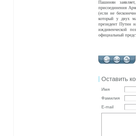
Пашинян заявляет
присоединения Арм
(если не бесконеч
который у двух ма
президент Путин н
иждивенческой по
официальный пред
Оставить к
Имя
Фамилия
E-mail