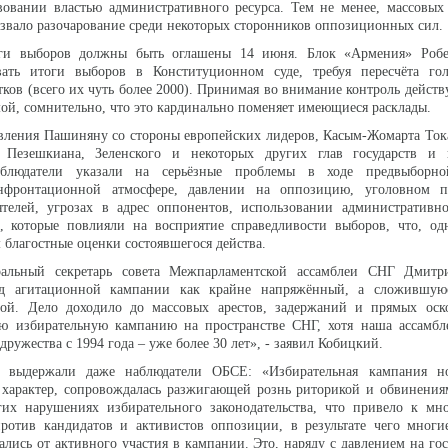
вовании властью административного ресурса. Тем не менее, массовых
ызвало разочарование среди некоторых сторонников оппозиционных сил.
оги выборов должны быть оглашены 14 июня. Блок «Армения» Робе
вать итоги выборов в Конституционном суде, требуя пересчёта го
тков (всего их чуть более 2000). Принимая во внимание контроль дейст
мой, сомнительно, что это кардинально поменяет имеющиеся расклады.
вления Пашиняну со стороны европейских лидеров, Касым-Жомарта Ток
 Пезешкиана, Зеленского и некоторых других глав государств и п
блюдатели указали на серьёзные проблемы в ходе предвыборно
нфронтационной атмосфере, давлении на оппозицию, уголовном п
телей, угрозах в адрес оппонентов, использовании административно
, которые повлияли на восприятие справедливости выборов, что, одн
 благостные оценки состоявшегося действа.
еральный секретарь совета Межпарламентской ассамблеи СНГ Дмит
ход агитационной кампании как крайне напряжённый, а сложившую
лой. Дело доходило до массовых арестов, задержаний и прямых оск
ю избирательную кампанию на пространстве СНГ, хотя наша ассамбл
дружества с 1994 года – уже более 30 лет», - заявил Кобицкий.
е выдержали даже наблюдатели ОБСЕ: «Избирательная кампания н
характер, сопровождалась разжигающей рознь риторикой и обвинения
гих нарушениях избирательного законодательства, что привело к мн
ротив кандидатов и активистов оппозиции, в результате чего многи
лись от активного участия в кампании. Это, наряду с давлением на го