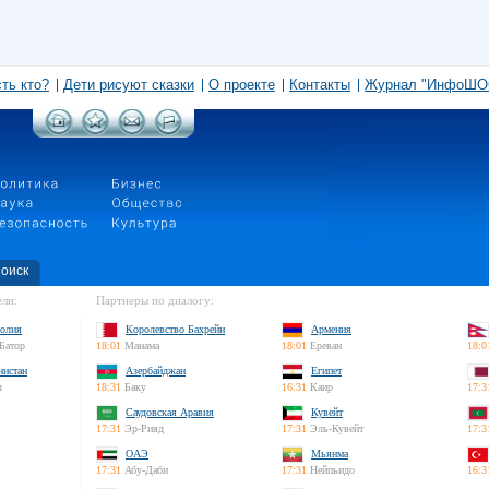
сть кто?
Дети рисуют сказки
О проекте
Контакты
Журнал "ИнфоШО
оиск
ли:
Партнеры по диалогу:
олия
Королевство Бахрейн
Армения
Батор
18:01
Манама
18:01
Ереван
18:0
нистан
Азербайджан
Египет
л
18:31
Баку
16:31
Каир
17:3
Саудовская Аравия
Кувейт
17:31
Эр-Рияд
17:31
Эль-Кувейт
17:3
ОАЭ
Мьянма
17:31
Абу-Даби
17:31
Нейпьидо
16:3