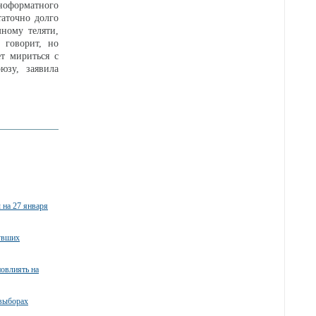
ноформатного
таточно долго
ному теляти,
 говорит, но
ет мириться с
юзу, заявила
 на 27 января
увших
овлиять на
 выборах