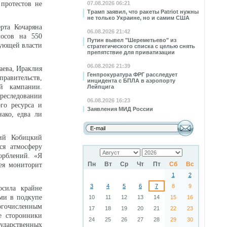
 протестов не
07.08.2026 06:21
Трамп заявил, что ракеты Patriot нужны
не только Украине, но и самим США
рта Кочаряна
06.08.2026 21:42
лосов на 550
Путин вывел "Шереметьево" из
вующей власти
стратегического списка с целью снять
препятствие для приватизации
06.08.2026 21:39
аева, Ираклия
Генпрокуратура ФРГ расследует
равительств,
инцидента с БПЛА в аэропорту
й кампании.
Лейпцига
реследовании
06.08.2026 16:23
го ресурса и
Заявления МИД России
ако, едва ли
рий Кобицкий
ся атмосферу
орблений. «Я
Пн
Вт
Ср
Чт
Пт
Сб
Вс
ея мониторит
1
2
3
4
5
6
7
8
9
осила крайне
ми в подкупе
10
11
12
13
14
15
16
огочисленным
17
18
19
20
21
22
23
е сторонники
24
25
26
27
28
29
30
сударственных