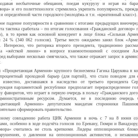
аздавая несбыточные обещания, поедая кукурузу и играя на бара
вора» и его политтехнологи стремились укрепить популярность, прежде
 и определённой части городского (молодёжь и т.н. «креативный класс»).
рое падение популярности в сравнении с итогами предыдущих внеочер
 эта тактика сработала – по итогам голосования «Гражданский договор» 
в), в то время как основной конкурент в лице блока «Сильная Арме
и 24 % (340 062 голосов). Третье место ожидаемо занял блок «Арме
. Интересно, что риторика второго президента, традиционно рассма
ика «жёсткой линии» в вопросе взаимоотношений с соседним Аз
ред выборами несколько смягчилась, что также отражает запрос в армян
.
 «Процветающая Армения» крупного бизнесмена Гагика Царукяна в ко
 процентный проходной барьер (для партий), что стало поводом для 
 известно, доставшаяся в наследство от третьего президента Се
рукция парламентской республики предполагает перераспределение го
зу фаворитов, что играет в первую очередь в пользу «Гражданского дого
административным ресурсом. Думается, не в последнюю очередь 
оцветающей Армении» депутатским мандатам сторонники Пашиня
оятельно сформировать правительство.
йному совпадению работа ЦИК Армении в ночь с 7 на 8 июня со
ами, особенно в ходе подсчёта голосов по Еревану, Гюмри и Ванадзору
овора» считались не столь крепкими. Лидеры оппозиционных блоко
арушениях, о давлении на оппозиционных активистов, о незаконн