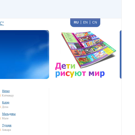
RU
EN
CN
С"
Непал
1
Катманду
Катар
1
Доха
Мальдивы
1
Мале
Турция
1
Анкара