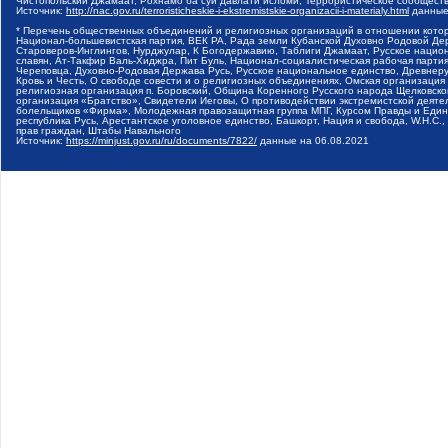
Чистопольский Джамаат, Рохнамо ба суи давлати исломи, Террористическое сообщест
Источник:
http://nac.gov.ru/terroristicheskie-i-ekstremistskie-organizacii-i-materialy.html
данные
* Перечень общественных объединений и религиозных организаций в отношении котор
Национал-большевистская партия, ВЕК РА, Рада земли Кубанской Духовно Родовой Де
Староверов-Инглингов, Нурджулар, К Богодержавию, Таблиги Джамаат, Русское наци
славян, Ат-Такфир Валь-Хиджра, Пит Буль, Национал-социалистическая рабочая парт
Череповца, Духовно-Родовая Держава Русь, Русское национальное единство, Древнер
Кровь и Честь, О свободе совести и о религиозных объединениях, Омская организаци
религиозная организация п. Боровский, Община Коренного Русского народа Щелковског
организация «Братство», Свидетели Иеговы, О противодействии экстремистской деяте
болельщиков «Фирма», Молодежная правозащитная группа МПГ, Курсом Правды и Единен
республика Русь, Арестантское уголовное единство, Башкорт, Нация и свобода, W.H.С
прав граждан, Штабы Навального
Источник:
https://minjust.gov.ru/ru/documents/7822/
данные на
06.08.2021