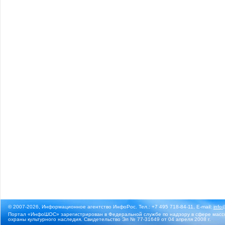
© 2007-2026, Информационное агентство ИнфоРос. Тел.: +7 495 718-84-11, E-mail:
info
Портал «ИнфоШОС» зарегистрирован в Федеральной службе по надзору в сфере массо
охраны культурного наследия. Свидетельство Эл № 77-31649 от 04 апреля 2008 г.