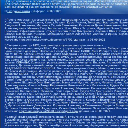
При цитировании и перепечатке материалов ссылка на портал «ИнфоШОС» обязательн
Для использования материалов в печатных изданиях необходимо письменное согласие
Если вы увидели ошибку, выделите ее мышкой и нажмите клавиши Ctrl+Enter
©
Создание сайта
- Инфорос, 2007-2026
* Реестр иностранных средств массовой информации, выполняющих функции иностранн
Голос Америки, Idel.Реалии, Кавказ.Реалии, Крым.Реалии, Телеканал Настоящее Время
Людмила Алексеевна, Маркелов Сергей Евгеньевич, Камалягин Денис Николаевич, Апах
Александрович, Маняхин Петр Борисович, Ярош Юлия Петровна, Чуракова Ольга Влади
Гройсман Софья Романовна, Рождественский Илья Дмитриевич, Апухтина Юлия Владимир
Шмагун Олеся Валентиновна, Мароховская Алеся Алексеевна, Долинина Ирина Никола
редактор 2021, Вега 2021
Источник:
https://minjust.gov.ru/ru/documents/7755/
данные на
03.09.2021
* Сведения реестра НКО, выполняющих функции иностранного агента:
Фонд защиты прав граждан Штаб, Институт права и публичной политики, Лаборатория
Гуманитарное действие, Открытый Петербург, Феникс ПЛЮС, Лига Избирателей, Правов
Крест, Центр Хасдей Ерушалаим, Центр поддержки и содействия развитию средств мас
информационных инициатив Действие, ВМЕСТЕ, Благотворительный фонд охраны здоров
Так, центр Сова, центр Анна, Проект Апрель, Самарская губерния, Эра здоровья, пр
защиты СИБАЛЬТ, Уральская правозащитная группа, Женщины Евразии, Рязанский Мемо
человека, Дальневосточный центр развития гражданских инициатив и социального пар
АКАДЕМИЯ ПО ПРАВАМ ЧЕЛОВЕКА, Частное учреждение Совета Министров северных стр
Массовой Информации, Институт развития прессы - Сибирь, Фонд поддержки свободы 
агентство МЕМО. РУ, Институт региональной прессы, Институт Развития Свободы Инф
Борисовна, Таранова Юлия Николаевна, Туровский Александр Алексеевич, Васильева 
Сергей Георгиевич, Пивоваров Андрей Сергеевич, Писемский Евгений Александрович,
Викторович, Шарипков Олег Викторович, Мальсагов Муса Асланович, Мошель Ирина Ар
Александровна, Исламов Тимур Рифгатович, Романова Ольга Евгеньевна, Щаров Серг
Паутов Юрий Анатольевич, Верховский Александр Маркович, Пислакова-Паркер Марина
Рачинский Ян Збигневич, Жемкова Елена Борисовна, Гудков Лев Дмитриевич, Иллари
Николай Алексеевич, Блинушов Андрей Юрьевич, Мосин Алексей Геннадьевич, Гефтер
Владимировна, Баженова Светлана Куприяновна, Исаев Сергей Владимирович, Максим
Буртина Елена Юрьевна, Гендель Людмила Залмановна, Кокорина Екатерина Алексеев
Подузов Сергей Васильевич, Протасова Ирина Вячеславовна, Литинский Леонид Борис
Добровольская Анна Дмитриевна, Королева Александра Евгеньевна, Смирнов Владими
Петрович, Полякова Мара Федоровна, Резник Генри Маркович, Захаров Герман Конста
Источник:
http://unro.minjust.ru/NKOForeignAgent.aspx
данные на
28.08.2021
* Единый федеральный список организаций, в том числе иностранных и международны
Высший военный Маджлисуль Шура, Конгресс народов Ичкерии и Дагестана, Аль-Каида, 
Движение Талибан, Исламская партия Туркестана, Общество социальных реформ, Общес
Исламское государство, Джабха аль-Нусра ли-Ахль аш-Шам, Народное ополчение имен