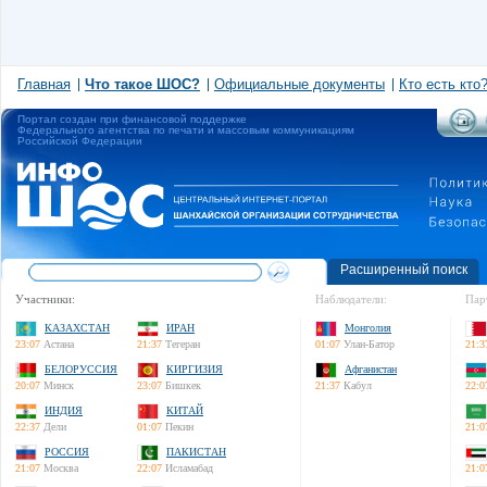
Главная
Что такое ШОС?
Официальные документы
Кто есть кто
Портал создан при финансовой поддержке
Федерального агентства по печати и массовым коммуникациям
Российской Федерации
Расширенный поиск
Участники:
Наблюдатели:
Пар
КАЗАХСТАН
ИРАН
Монголия
23:07
Астана
21:37
Тегеран
01:07
Улан-Батор
21:3
БЕЛОРУССИЯ
КИРГИЗИЯ
Афганистан
20:07
Минск
23:07
Бишкек
21:37
Кабул
22:0
ИНДИЯ
КИТАЙ
22:37
Дели
01:07
Пекин
21:0
РОССИЯ
ПАКИСТАН
21:07
Москва
22:07
Исламабад
21:0