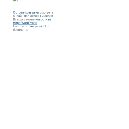
Острые козырьки
смотреть
онлайн все сезоны и серии.
Всегда свежие
новости из
мира WordPress
Смотреть
Танцы на ТНТ
бесплатно