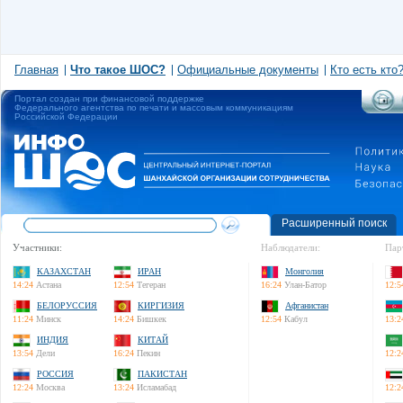
Главная
Что такое ШОС?
Официальные документы
Кто есть кто
Портал создан при финансовой поддержке
Федерального агентства по печати и массовым коммуникациям
Российской Федерации
Расширенный поиск
Участники:
Наблюдатели:
Пар
КАЗАХСТАН
ИРАН
Монголия
14:24
Астана
12:54
Тегеран
16:24
Улан-Батор
12:5
БЕЛОРУССИЯ
КИРГИЗИЯ
Афганистан
11:24
Минск
14:24
Бишкек
12:54
Кабул
13:2
ИНДИЯ
КИТАЙ
13:54
Дели
16:24
Пекин
12:2
РОССИЯ
ПАКИСТАН
12:24
Москва
13:24
Исламабад
12:2