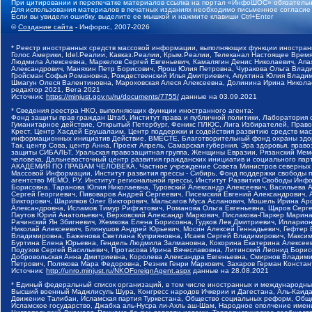
При цитировании и перепечатке материалов ссылка на портал «ИнфоШОС» обязательн
Для использования материалов в печатных изданиях необходимо письменное согласие
Если вы увидели ошибку, выделите ее мышкой и нажмите клавиши Ctrl+Enter
©
Создание сайта
- Инфорос, 2007-2026
* Реестр иностранных средств массовой информации, выполняющих функции иностранн
Голос Америки, Idel.Реалии, Кавказ.Реалии, Крым.Реалии, Телеканал Настоящее Время
Людмила Алексеевна, Маркелов Сергей Евгеньевич, Камалягин Денис Николаевич, Апах
Александрович, Маняхин Петр Борисович, Ярош Юлия Петровна, Чуракова Ольга Влади
Гройсман Софья Романовна, Рождественский Илья Дмитриевич, Апухтина Юлия Владимир
Шмагун Олеся Валентиновна, Мароховская Алеся Алексеевна, Долинина Ирина Никола
редактор 2021, Вега 2021
Источник:
https://minjust.gov.ru/ru/documents/7755/
данные на
03.09.2021
* Сведения реестра НКО, выполняющих функции иностранного агента:
Фонд защиты прав граждан Штаб, Институт права и публичной политики, Лаборатория
Гуманитарное действие, Открытый Петербург, Феникс ПЛЮС, Лига Избирателей, Правов
Крест, Центр Хасдей Ерушалаим, Центр поддержки и содействия развитию средств мас
информационных инициатив Действие, ВМЕСТЕ, Благотворительный фонд охраны здоров
Так, центр Сова, центр Анна, Проект Апрель, Самарская губерния, Эра здоровья, пр
защиты СИБАЛЬТ, Уральская правозащитная группа, Женщины Евразии, Рязанский Мемо
человека, Дальневосточный центр развития гражданских инициатив и социального пар
АКАДЕМИЯ ПО ПРАВАМ ЧЕЛОВЕКА, Частное учреждение Совета Министров северных стр
Массовой Информации, Институт развития прессы - Сибирь, Фонд поддержки свободы 
агентство МЕМО. РУ, Институт региональной прессы, Институт Развития Свободы Инф
Борисовна, Таранова Юлия Николаевна, Туровский Александр Алексеевич, Васильева 
Сергей Георгиевич, Пивоваров Андрей Сергеевич, Писемский Евгений Александрович,
Викторович, Шарипков Олег Викторович, Мальсагов Муса Асланович, Мошель Ирина Ар
Александровна, Исламов Тимур Рифгатович, Романова Ольга Евгеньевна, Щаров Серг
Паутов Юрий Анатольевич, Верховский Александр Маркович, Пислакова-Паркер Марина
Рачинский Ян Збигневич, Жемкова Елена Борисовна, Гудков Лев Дмитриевич, Иллари
Николай Алексеевич, Блинушов Андрей Юрьевич, Мосин Алексей Геннадьевич, Гефтер
Владимировна, Баженова Светлана Куприяновна, Исаев Сергей Владимирович, Максим
Буртина Елена Юрьевна, Гендель Людмила Залмановна, Кокорина Екатерина Алексеев
Подузов Сергей Васильевич, Протасова Ирина Вячеславовна, Литинский Леонид Борис
Добровольская Анна Дмитриевна, Королева Александра Евгеньевна, Смирнов Владими
Петрович, Полякова Мара Федоровна, Резник Генри Маркович, Захаров Герман Конста
Источник:
http://unro.minjust.ru/NKOForeignAgent.aspx
данные на
28.08.2021
* Единый федеральный список организаций, в том числе иностранных и международны
Высший военный Маджлисуль Шура, Конгресс народов Ичкерии и Дагестана, Аль-Каида, 
Движение Талибан, Исламская партия Туркестана, Общество социальных реформ, Общес
Исламское государство, Джабха аль-Нусра ли-Ахль аш-Шам, Народное ополчение имен