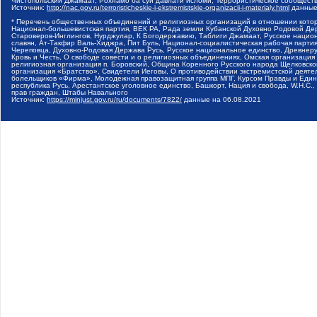
Чистопольский Джамаат, Рохнамо ба суи давлати исломи, Террористическое сообщест
Источник:
http://nac.gov.ru/terroristicheskie-i-ekstremistskie-organizacii-i-materialy.html
данные
* Перечень общественных объединений и религиозных организаций в отношении котор
Национал-большевистская партия, ВЕК РА, Рада земли Кубанской Духовно Родовой Де
Староверов-Инглингов, Нурджулар, К Богодержавию, Таблиги Джамаат, Русское наци
славян, Ат-Такфир Валь-Хиджра, Пит Буль, Национал-социалистическая рабочая парт
Череповца, Духовно-Родовая Держава Русь, Русское национальное единство, Древнер
Кровь и Честь, О свободе совести и о религиозных объединениях, Омская организаци
религиозная организация п. Боровский, Община Коренного Русского народа Щелковског
организация «Братство», Свидетели Иеговы, О противодействии экстремистской деяте
болельщиков «Фирма», Молодежная правозащитная группа МПГ, Курсом Правды и Единен
республика Русь, Арестантское уголовное единство, Башкорт, Нация и свобода, W.H.С
прав граждан, Штабы Навального
Источник:
https://minjust.gov.ru/ru/documents/7822/
данные на
06.08.2021