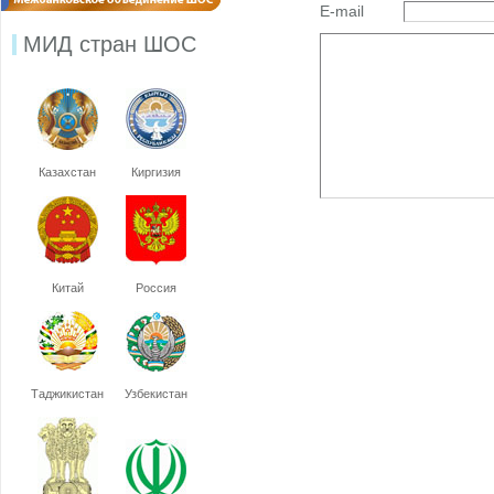
E-mail
МИД стран ШОС
Казахстан
Киргизия
Китай
Россия
Таджикистан
Узбекистан