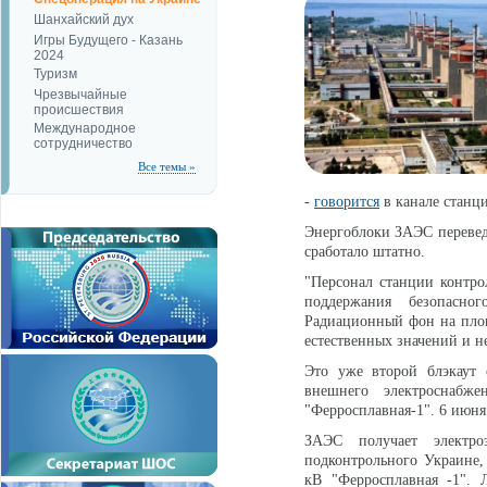
Шанхайский дух
Игры Будущего - Казань
2024
Туризм
Чрезвычайные
происшествия
Международное
сотрудничество
Все темы »
-
говорится
в канале станц
Энергоблоки ЗАЭС перевед
сработало штатно.
"Персонал станции контро
поддержания безопасно
Радиационный фон на площ
естественных значений и н
Это уже второй блэкаут
внешнего электроснаб
"Ферросплавная-1". 6 июн
ЗАЭС получает электро
подконтрольного Украине,
кВ "Ферросплавная -1". 