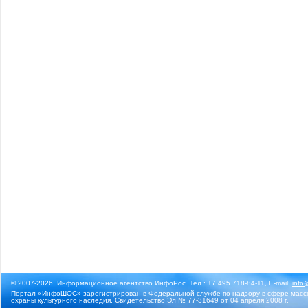
© 2007-2026, Информационное агентство ИнфоРос. Тел.: +7 495 718-84-11, E-mail:
info
Портал «ИнфоШОС» зарегистрирован в Федеральной службе по надзору в сфере массо
охраны культурного наследия. Свидетельство Эл № 77-31649 от 04 апреля 2008 г.