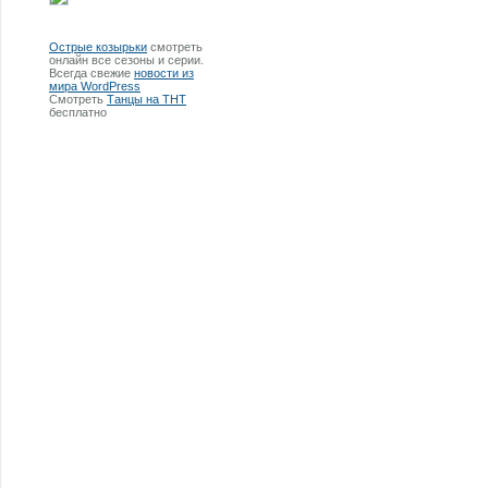
Острые козырьки
смотреть
онлайн все сезоны и серии.
Всегда свежие
новости из
мира WordPress
Смотреть
Танцы на ТНТ
бесплатно