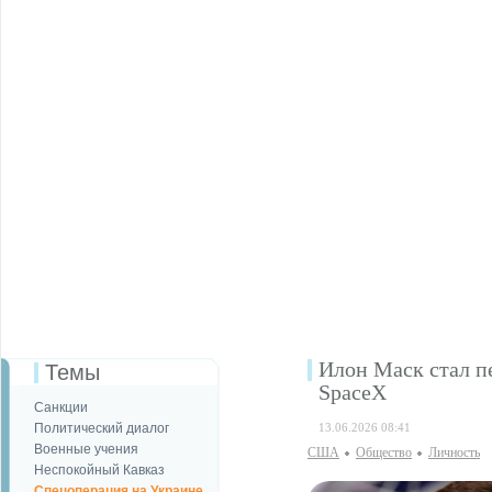
Илон Маск стал п
Темы
SpaceX
Санкции
Политический диалог
13.06.2026 08:41
Военные учения
США
Общество
Личность
Неспокойный Кавказ
Спецоперация на Украине