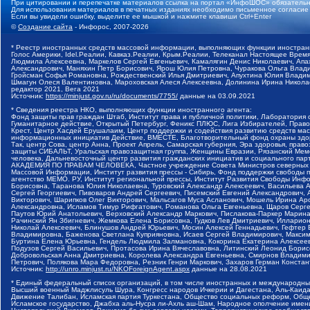
При цитировании и перепечатке материалов ссылка на портал «ИнфоШОС» обязательн
Для использования материалов в печатных изданиях необходимо письменное согласие
Если вы увидели ошибку, выделите ее мышкой и нажмите клавиши Ctrl+Enter
©
Создание сайта
- Инфорос, 2007-2026
* Реестр иностранных средств массовой информации, выполняющих функции иностранн
Голос Америки, Idel.Реалии, Кавказ.Реалии, Крым.Реалии, Телеканал Настоящее Время
Людмила Алексеевна, Маркелов Сергей Евгеньевич, Камалягин Денис Николаевич, Апах
Александрович, Маняхин Петр Борисович, Ярош Юлия Петровна, Чуракова Ольга Влади
Гройсман Софья Романовна, Рождественский Илья Дмитриевич, Апухтина Юлия Владимир
Шмагун Олеся Валентиновна, Мароховская Алеся Алексеевна, Долинина Ирина Никола
редактор 2021, Вега 2021
Источник:
https://minjust.gov.ru/ru/documents/7755/
данные на
03.09.2021
* Сведения реестра НКО, выполняющих функции иностранного агента:
Фонд защиты прав граждан Штаб, Институт права и публичной политики, Лаборатория
Гуманитарное действие, Открытый Петербург, Феникс ПЛЮС, Лига Избирателей, Правов
Крест, Центр Хасдей Ерушалаим, Центр поддержки и содействия развитию средств мас
информационных инициатив Действие, ВМЕСТЕ, Благотворительный фонд охраны здоров
Так, центр Сова, центр Анна, Проект Апрель, Самарская губерния, Эра здоровья, пр
защиты СИБАЛЬТ, Уральская правозащитная группа, Женщины Евразии, Рязанский Мемо
человека, Дальневосточный центр развития гражданских инициатив и социального пар
АКАДЕМИЯ ПО ПРАВАМ ЧЕЛОВЕКА, Частное учреждение Совета Министров северных стр
Массовой Информации, Институт развития прессы - Сибирь, Фонд поддержки свободы 
агентство МЕМО. РУ, Институт региональной прессы, Институт Развития Свободы Инф
Борисовна, Таранова Юлия Николаевна, Туровский Александр Алексеевич, Васильева 
Сергей Георгиевич, Пивоваров Андрей Сергеевич, Писемский Евгений Александрович,
Викторович, Шарипков Олег Викторович, Мальсагов Муса Асланович, Мошель Ирина Ар
Александровна, Исламов Тимур Рифгатович, Романова Ольга Евгеньевна, Щаров Серг
Паутов Юрий Анатольевич, Верховский Александр Маркович, Пислакова-Паркер Марина
Рачинский Ян Збигневич, Жемкова Елена Борисовна, Гудков Лев Дмитриевич, Иллари
Николай Алексеевич, Блинушов Андрей Юрьевич, Мосин Алексей Геннадьевич, Гефтер
Владимировна, Баженова Светлана Куприяновна, Исаев Сергей Владимирович, Максим
Буртина Елена Юрьевна, Гендель Людмила Залмановна, Кокорина Екатерина Алексеев
Подузов Сергей Васильевич, Протасова Ирина Вячеславовна, Литинский Леонид Борис
Добровольская Анна Дмитриевна, Королева Александра Евгеньевна, Смирнов Владими
Петрович, Полякова Мара Федоровна, Резник Генри Маркович, Захаров Герман Конста
Источник:
http://unro.minjust.ru/NKOForeignAgent.aspx
данные на
28.08.2021
* Единый федеральный список организаций, в том числе иностранных и международны
Высший военный Маджлисуль Шура, Конгресс народов Ичкерии и Дагестана, Аль-Каида, 
Движение Талибан, Исламская партия Туркестана, Общество социальных реформ, Общес
Исламское государство, Джабха аль-Нусра ли-Ахль аш-Шам, Народное ополчение имен