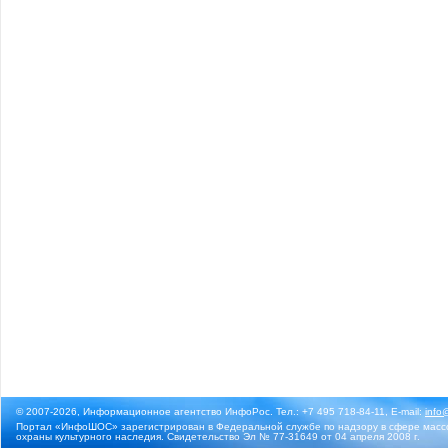
© 2007-2026, Информационное агентство ИнфоРос. Тел.: +7 495 718-84-11, E-mail:
info
Портал «ИнфоШОС» зарегистрирован в Федеральной службе по надзору в сфере массо
охраны культурного наследия. Свидетельство Эл № 77-31649 от 04 апреля 2008 г.