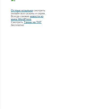
Острые козырьки
смотреть
онлайн все сезоны и серии.
Всегда свежие
новости из
мира WordPress
Смотреть
Танцы на ТНТ
бесплатно