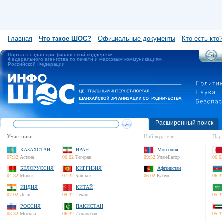
Главная
Что такое ШОС?
Официальные документы
Кто есть кто
Портал создан при финансовой поддержке
Федерального агентства по печати и массовым коммуникациям
Российской Федерации
Расширенный поиск
Участники:
Наблюдатели:
Пар
КАЗАХСТАН
ИРАН
Монголия
07:32
Астана
06:02
Тегеран
09:32
Улан-Батор
06:0
БЕЛОРУССИЯ
КИРГИЗИЯ
Афганистан
04:32
Минск
07:32
Бишкек
06:02
Кабул
06:3
ИНДИЯ
КИТАЙ
07:02
Дели
09:32
Пекин
05:3
РОССИЯ
ПАКИСТАН
05:32
Москва
06:32
Исламабад
05:3