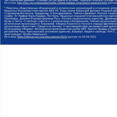
Чистопольский Джамаат, Рохнамо ба суи давлати исломи, Террористическое сообщест
Источник:
http://nac.gov.ru/terroristicheskie-i-ekstremistskie-organizacii-i-materialy.html
данные
* Перечень общественных объединений и религиозных организаций в отношении котор
Национал-большевистская партия, ВЕК РА, Рада земли Кубанской Духовно Родовой Де
Староверов-Инглингов, Нурджулар, К Богодержавию, Таблиги Джамаат, Русское наци
славян, Ат-Такфир Валь-Хиджра, Пит Буль, Национал-социалистическая рабочая парт
Череповца, Духовно-Родовая Держава Русь, Русское национальное единство, Древнер
Кровь и Честь, О свободе совести и о религиозных объединениях, Омская организаци
религиозная организация п. Боровский, Община Коренного Русского народа Щелковског
организация «Братство», Свидетели Иеговы, О противодействии экстремистской деяте
болельщиков «Фирма», Молодежная правозащитная группа МПГ, Курсом Правды и Единен
республика Русь, Арестантское уголовное единство, Башкорт, Нация и свобода, W.H.С
прав граждан, Штабы Навального
Источник:
https://minjust.gov.ru/ru/documents/7822/
данные на
06.08.2021