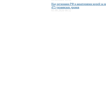
Над регионами РФ и акваториями морей за н
475 украинских дронов
05.08.2026 08:52