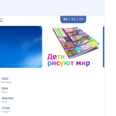
RU
EN
CN
С"
Непал
7
Катманду
Катар
7
Доха
Мальдивы
7
Мале
Турция
7
Анкара