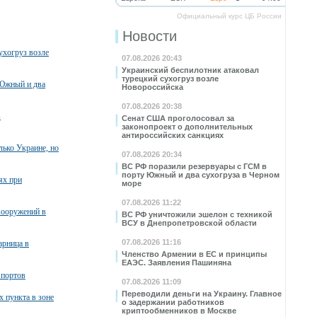
Официальный курс ЦБ России
Новости
ухогруз возле
07.08.2026 20:43
Украинский беспилотник атаковал
турецкий сухогруз возле
 Южный и два
Новороссийска
07.08.2026 20:38
в
Сенат США проголосовал за
законопроект о дополнительных
антироссийских санкциях
лько Украине, но
07.08.2026 20:34
ВС РФ поразили резервуары с ГСМ в
порту Южный и два сухогруза в Черном
ях при
море
07.08.2026 11:22
вооружений в
ВС РФ уничтожили эшелон с техникой
ВСУ в Днепропетровской области
07.08.2026 11:16
арница в
Членство Армении в ЕС и принципы
ЕАЭС. Заявления Пашиняна
 портов
07.08.2026 11:09
Переводили деньги на Украину. Главное
х пункта в зоне
о задержании работников
криптообменников в Москве