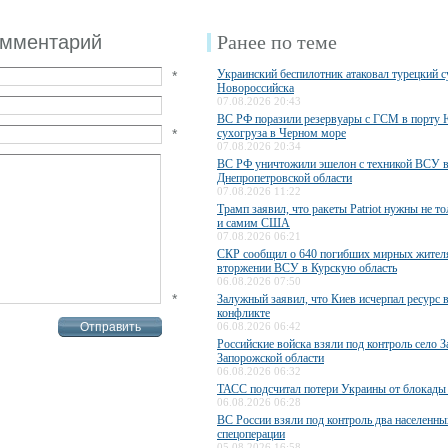
омментарий
Ранее по теме
Украинский беспилотник атаковал турецкий с
*
Новороссийска
07.08.2026 20:43
ВС РФ поразили резервуары с ГСМ в порту
*
сухогруза в Черном море
07.08.2026 20:34
ВС РФ уничтожили эшелон с техникой ВСУ 
Днепропетровской области
07.08.2026 11:22
Трамп заявил, что ракеты Patriot нужны не то
и самим США
07.08.2026 06:21
СКР сообщил о 640 погибших мирных жител
вторжении ВСУ в Курскую область
06.08.2026 07:50
*
Залужный заявил, что Киев исчерпал ресурс 
конфликте
06.08.2026 06:42
Российские войска взяли под контроль село З
Запорожской области
06.08.2026 06:32
ТАСС подсчитал потери Украины от блокады
06.08.2026 06:28
ВС России взяли под контроль два населенны
спецоперации
05.08.2026 16:58