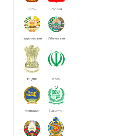
Китай
Россия
Таджикистан
Узбекистан
Индия
Иран
Монголия
Пакистан