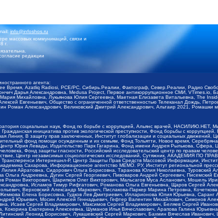
mail:
info@infoshos.ru
ре массовых коммуникаций, связи и
8 г.
язательна.
согласие редакции
иностранного агента:
щее Время, Azatliq Radiosi, PCE/PC, Сибирь.Реалии, Фактограф, Север.Реалии, Радио Св
ончич Дарья Александровна, Medusa Project, Первое антикоррупционное СМИ, VTimes.io, 
ария Михайловна, Лукьянова Юлия Сергеевна, Маетная Елизавета Витальевна, The Insid
ексей Евгеньевич, Общество с ограниченной ответственностью Телеканал Дождь, Петров 
н Роман Александрович, Великовский Дмитрий Александрович, Альтаир 2021, Ромашки мо
оратория социальных наук, Фонд по борьбе с коррупцией, Альянс врачей, НАСИЛИЮ.НЕТ, 
Гражданская инициатива против экологической преступности, Фонд борьбы с коррупцией,
чая Линия, В защиту прав заключенных, Институт глобализации и социальных движений,
тельный фонд помощи осужденным и их семьям, Фонд Тольятти, Новое время, Серебряная т
Центр Юрия Левады, Издательство Парк Гагарина, Фонд имени Андрея Рылькова, Сфера, 
еловека, Фонд защиты гласности, Российский исследовательский центр по правам челове
йствие, Центр независимых социологических исследований, Сутяжник, АКАДЕМИЯ ПО ПР
р Трансперенси Интернешнл-Р, Центр Защиты Прав Средств Массовой Информации, Институ
 академика Сахарова, Информационное агентство МЕМО. РУ, Институт региональной пресс
Лилия Айратовна, Сидорович Ольга Борисовна, Таранова Юлия Николаевна, Туровский Ал
а Ольга Андреевна, Дугин Сергей Георгиевич, Пивоваров Андрей Сергеевич, Писемский Е
в Роман Викторович, Шарипков Олег Викторович, Мальсагов Муса Асланович, Мошель Ири
ександровна, Исламов Тимур Рифгатович, Романова Ольга Евгеньевна, Щаров Сергей Але
льевич, Верховский Александр Маркович, Пислакова-Паркер Марина Петровна, Кочеткова
, Жемкова Елена Борисовна, Гудков Лев Дмитриевич, Илларионова Юлия Юрьевна, Саранг
Андрей Юрьевич, Мосин Алексей Геннадьевич, Гефтер Валентин Михайлович, Симонов Але
а, Исаев Сергей Владимирович, Максимов Сергей Владимирович, Беляев Сергей Иванович
 Кокорина Екатерина Алексеевна, Шуманов Илья Вячеславович, Арапова Галина Юрьевна
Литинский Леонид Борисович, Лукашевский Сергей Маркович, Бахмин Вячеслав Иванович,