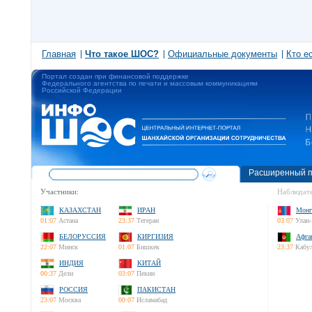
Главная
Что такое ШОС?
Официальные документы
Кто е
Портал создан при финансовой поддержке
Федерального агентства по печати и массовым коммуникациям
Российской Федерации
Расширенный п
Участники:
Наблюдате
КАЗАХСТАН
ИРАН
Монг
01:07
Астана
23:37
Тегеран
03:07
Улан-
БЕЛОРУССИЯ
КИРГИЗИЯ
Афга
22:07
Минск
01:07
Бишкек
23:37
Кабу
ИНДИЯ
КИТАЙ
00:37
Дели
03:07
Пекин
РОССИЯ
ПАКИСТАН
23:07
Москва
00:07
Исламабад