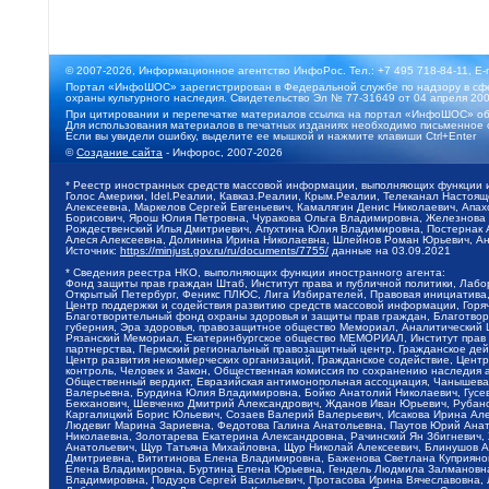
© 2007-2026, Информационное агентство ИнфоРос. Тел.: +7 495 718-84-11, E-
Портал «ИнфоШОС» зарегистрирован в Федеральной службе по надзору в сфе
охраны культурного наследия. Свидетельство Эл № 77-31649 от 04 апреля 200
При цитировании и перепечатке материалов ссылка на портал «ИнфоШОС» об
Для использования материалов в печатных изданиях необходимо письменное 
Если вы увидели ошибку, выделите ее мышкой и нажмите клавиши Ctrl+Enter
©
Создание сайта
- Инфорос, 2007-2026
* Реестр иностранных средств массовой информации, выполняющих функции 
Голос Америки, Idel.Реалии, Кавказ.Реалии, Крым.Реалии, Телеканал Настоя
Алексеевна, Маркелов Сергей Евгеньевич, Камалягин Денис Николаевич, Апах
Борисович, Ярош Юлия Петровна, Чуракова Ольга Владимировна, Железнова М
Рождественский Илья Дмитриевич, Апухтина Юлия Владимировна, Постернак Ал
Алеся Алексеевна, Долинина Ирина Николаевна, Шлейнов Роман Юрьевич, Ани
Источник:
https://minjust.gov.ru/ru/documents/7755/
данные на
03.09.2021
* Сведения реестра НКО, выполняющих функции иностранного агента:
Фонд защиты прав граждан Штаб, Институт права и публичной политики, Лаб
Открытый Петербург, Феникс ПЛЮС, Лига Избирателей, Правовая инициатива, 
Центр поддержки и содействия развитию средств массовой информации, Горя
Благотворительный фонд охраны здоровья и защиты прав граждан, Благотвори
губерния, Эра здоровья, правозащитное общество Мемориал, Аналитический 
Рязанский Мемориал, Екатеринбургское общество МЕМОРИАЛ, Институт прав ч
партнерства, Пермский региональный правозащитный центр, Гражданское де
Центр развития некоммерческих организаций, Гражданское содействие, Цент
контроль, Человек и Закон, Общественная комиссия по сохранению наследия
Общественный вердикт, Евразийская антимонопольная ассоциация, Чанышева 
Валерьевна, Бурдина Юлия Владимировна, Бойко Анатолий Николаевич, Гусев
Бекханович, Шевченко Дмитрий Александрович, Жданов Иван Юрьевич, Рубано
Каргалицкий Борис Юльевич, Созаев Валерий Валерьевич, Исакова Ирина Ал
Людевиг Марина Зариевна, Федотова Галина Анатольевна, Паутов Юрий Анато
Николаевна, Золотарева Екатерина Александровна, Рачинский Ян Збигневич
Анатольевич, Щур Татьяна Михайловна, Щур Николай Алексеевич, Блинушов 
Дмитриевна, Вититинова Елена Владимировна, Баженова Светлана Куприяновн
Елена Владимировна, Буртина Елена Юрьевна, Гендель Людмила Залмановна,
Владимировна, Подузов Сергей Васильевич, Протасова Ирина Вячеславовна, 