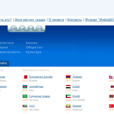
сть кто?
Дети рисуют сказки
О проекте
Контакты
Журнал "ИнфоШО
оиск
ли:
Партнеры по диалогу:
олия
Королевство Бахрейн
Армения
Батор
23:37
Манама
23:37
Ереван
23:3
нистан
Азербайджан
Египет
л
00:07
Баку
22:07
Каир
23:0
Саудовская Аравия
Кувейт
23:07
Эр-Рияд
23:07
Эль-Кувейт
23:0
ОАЭ
Мьянма
23:07
Абу-Даби
23:07
Нейпьидо
22:0