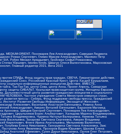
обода, MEDIUM-ORIENT, Пономарев Лев Александрович, Савицкая Людмила
Баданин Роман Сергеевич, Гликин Максим Александрович, Маняхин Петр
er SIA, Рубин Михаил Аркадьевич, Гройсман Софья Романовна,
Степан Юрьевич, Istories fonds, Шмагун Олеся Валентиновна, Мароховская
нолит, Главный редактор 2021, Вега 2021
Мы против СПИДа, Фонд защиты прав граждан, СВЕЧА, Гуманитарное действие,
 Гражданский Союз, Российский Красный Крест, Центр Хасдей Ерушалаим,
 Центр социально-информационных инициатив Действие, ВМЕСТЕ,
айга, Так-Так-Так, центр Сова, центр Анна, Проект Апрель, Самарская
Центр защиты СИБАЛЬТ, Уральская правозащитная группа, Женщины Евразии,
ка, Дальневосточный центр развития гражданских инициатив и социального
АВАМ ЧЕЛОВЕКА, Частное учреждение Совета Министров северных стран,
т развития прессы - Сибирь, Фонд поддержки свободы прессы, Гражданский
ы, Институт Развития Свободы Информации, Экозащита!-Женсовет,
ександр Алексеевич, Васильева Анастасия Евгеньевна, Ривина Анна
вгений Александрович, Аверин Виталий Евгеньевич, Барахоев Магомед
на Ароновна, Шведов Григорий Сергеевич, Пономарев Лев Александрович,
ксадрович, Цирульников Борис Альбертович, Халидова Марина Владимировна,
 Татьяна Владимировна, Чуркина Наталья Валерьевна, Акимова Татьяна
 Анна Васильевна, Захарова Светлана Сергеевна, Аверин Владимир
ксей Кириллович, Флиге Ирина Анатольевна, Мельникова Валентина
, Голубева Елена Николаевна, Ганнушкина Светлана Алексеевна, Закс
, Пастухова Анна Яковлевна, Прохоров Вадим Юрьевич, Шахова Елена
 Шабад Анатолий Ефимович, Сухих Дарья Николаевна, Орлов Олег Петрович,