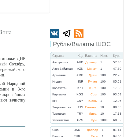
йона
Рубль/Валюты ШОС
Страна
Код
Валюта
Ном.
Курс
нтиновке ДНР
Австралия
AUD
Доллар
1
57.38
ный Октябрь,
Азербайджан
AZN
Манат
1
47.89
ервомайского
ии.
Армения
AMD
Драм
100
22.23
Индия
INR
Рупия
100
85.51
кой Народной
Казахстан
KZT
Тенге
100
17.33
рмий и 3-го
микрорайонах
Киргизия
KGS
Сом
100
93.09
ают зачистку
КНР
CNY
Юань
1
12.06
Таджикистан
TJS
Сомони
10
88.03
Турецкая
TRY
Лира
10
17.13
Узбекистан
UZS
Сум
10000
68.32
Cша
USD
Доллар
1
81.41
Eвропа
EUR
Евро
1
94.06