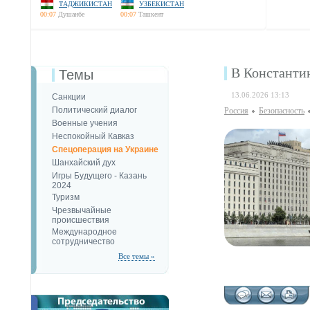
ТАДЖИКИСТАН
УЗБЕКИСТАН
00:07
Душанбе
00:07
Ташкент
В Константи
Темы
13.06.2026 13:13
Санкции
Политический диалог
Россия
Безопаcность
Военные учения
Неспокойный Кавказ
Спецоперация на Украине
Шанхайский дух
Игры Будущего - Казань
2024
Туризм
Чрезвычайные
происшествия
Международное
сотрудничество
Все темы »