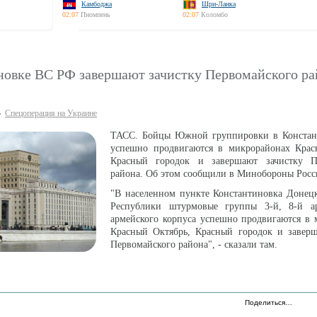
Камбоджа
Шри-Ланка
02:07
Пномпень
02:07
Коломбо
новке ВС РФ завершают зачистку Первомайского ра
Спецоперация на Украине
ТАСС. Бойцы Южной группировки в Конста
успешно продвигаются в микрорайонах Крас
Красный городок и завершают зачистку П
района. Об этом сообщили в Минобороны Росс
"В населенном пункте Константиновка Донец
Республики штурмовые группы 3-й, 8-й а
армейского корпуса успешно продвигаются в 
Красный Октябрь, Красный городок и заверш
Первомайского района", - сказали там.
Поделиться…