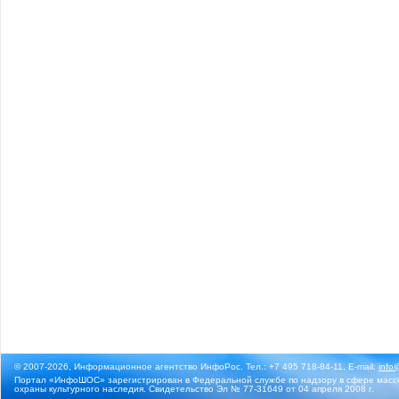
© 2007-2026, Информационное агентство ИнфоРос. Тел.: +7 495 718-84-11, E-mail:
info
Портал «ИнфоШОС» зарегистрирован в Федеральной службе по надзору в сфере массо
охраны культурного наследия. Свидетельство Эл № 77-31649 от 04 апреля 2008 г.