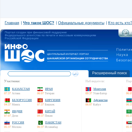
Главная
Что такое ШОС?
Официальные документы
Кто есть кто
Портал создан при финансовой поддержке
Федерального агентства по печати и массовым коммуникациям
Российской Федерации
Расширенный поиск
Участники:
Наблюдатели:
Пар
КАЗАХСТАН
ИРАН
Монголия
07:37
Астана
06:07
Тегеран
09:37
Улан-Батор
06:0
БЕЛОРУССИЯ
КИРГИЗИЯ
Афганистан
04:37
Минск
07:37
Бишкек
06:07
Кабул
06:3
ИНДИЯ
КИТАЙ
07:07
Дели
09:37
Пекин
05:3
РОССИЯ
ПАКИСТАН
05:37
Москва
06:37
Исламабад
05:3