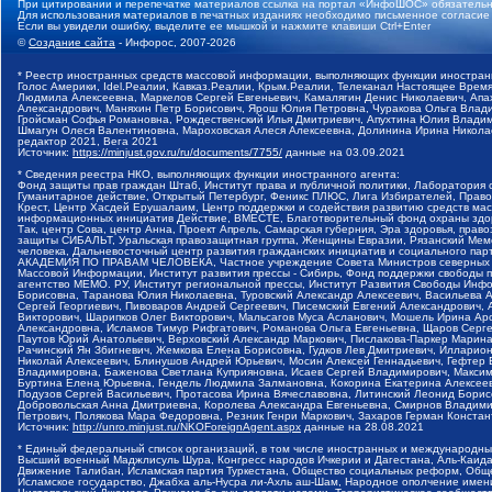
При цитировании и перепечатке материалов ссылка на портал «ИнфоШОС» обязательн
Для использования материалов в печатных изданиях необходимо письменное согласие
Если вы увидели ошибку, выделите ее мышкой и нажмите клавиши Ctrl+Enter
©
Создание сайта
- Инфорос, 2007-2026
* Реестр иностранных средств массовой информации, выполняющих функции иностранн
Голос Америки, Idel.Реалии, Кавказ.Реалии, Крым.Реалии, Телеканал Настоящее Время
Людмила Алексеевна, Маркелов Сергей Евгеньевич, Камалягин Денис Николаевич, Апах
Александрович, Маняхин Петр Борисович, Ярош Юлия Петровна, Чуракова Ольга Влади
Гройсман Софья Романовна, Рождественский Илья Дмитриевич, Апухтина Юлия Владимир
Шмагун Олеся Валентиновна, Мароховская Алеся Алексеевна, Долинина Ирина Никола
редактор 2021, Вега 2021
Источник:
https://minjust.gov.ru/ru/documents/7755/
данные на
03.09.2021
* Сведения реестра НКО, выполняющих функции иностранного агента:
Фонд защиты прав граждан Штаб, Институт права и публичной политики, Лаборатория
Гуманитарное действие, Открытый Петербург, Феникс ПЛЮС, Лига Избирателей, Правов
Крест, Центр Хасдей Ерушалаим, Центр поддержки и содействия развитию средств мас
информационных инициатив Действие, ВМЕСТЕ, Благотворительный фонд охраны здоров
Так, центр Сова, центр Анна, Проект Апрель, Самарская губерния, Эра здоровья, пр
защиты СИБАЛЬТ, Уральская правозащитная группа, Женщины Евразии, Рязанский Мемо
человека, Дальневосточный центр развития гражданских инициатив и социального пар
АКАДЕМИЯ ПО ПРАВАМ ЧЕЛОВЕКА, Частное учреждение Совета Министров северных стр
Массовой Информации, Институт развития прессы - Сибирь, Фонд поддержки свободы 
агентство МЕМО. РУ, Институт региональной прессы, Институт Развития Свободы Инф
Борисовна, Таранова Юлия Николаевна, Туровский Александр Алексеевич, Васильева 
Сергей Георгиевич, Пивоваров Андрей Сергеевич, Писемский Евгений Александрович,
Викторович, Шарипков Олег Викторович, Мальсагов Муса Асланович, Мошель Ирина Ар
Александровна, Исламов Тимур Рифгатович, Романова Ольга Евгеньевна, Щаров Серг
Паутов Юрий Анатольевич, Верховский Александр Маркович, Пислакова-Паркер Марина
Рачинский Ян Збигневич, Жемкова Елена Борисовна, Гудков Лев Дмитриевич, Иллари
Николай Алексеевич, Блинушов Андрей Юрьевич, Мосин Алексей Геннадьевич, Гефтер
Владимировна, Баженова Светлана Куприяновна, Исаев Сергей Владимирович, Максим
Буртина Елена Юрьевна, Гендель Людмила Залмановна, Кокорина Екатерина Алексеев
Подузов Сергей Васильевич, Протасова Ирина Вячеславовна, Литинский Леонид Борис
Добровольская Анна Дмитриевна, Королева Александра Евгеньевна, Смирнов Владими
Петрович, Полякова Мара Федоровна, Резник Генри Маркович, Захаров Герман Конста
Источник:
http://unro.minjust.ru/NKOForeignAgent.aspx
данные на
28.08.2021
* Единый федеральный список организаций, в том числе иностранных и международны
Высший военный Маджлисуль Шура, Конгресс народов Ичкерии и Дагестана, Аль-Каида, 
Движение Талибан, Исламская партия Туркестана, Общество социальных реформ, Общес
Исламское государство, Джабха аль-Нусра ли-Ахль аш-Шам, Народное ополчение имен