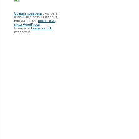
Острые козырьки
смотреть
онлайн все сезоны и серии.
Всегда свежие
новости из
мира WordPress
Смотреть
Танцы на ТНТ
бесплатно