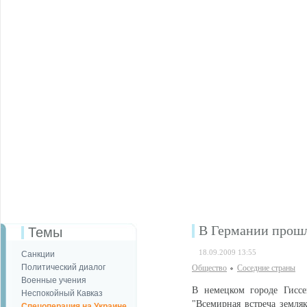
В Германии прошл
Темы
18.09.2009 13:55
Санкции
Политический диалог
Общество
Соседние страны
Военные учения
В немецком городе Гисс
Неспокойный Кавказ
"Всемирная встреча земля
Спецоперация на Украине