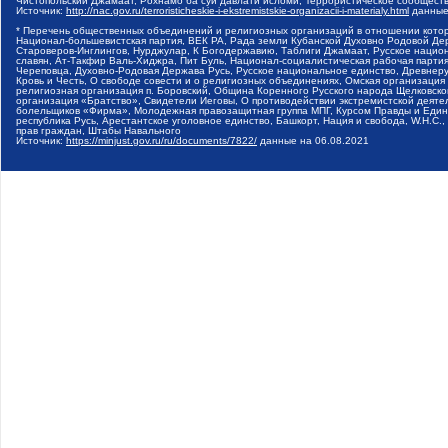
Чистопольский Джамаат, Рохнамо ба суи давлати исломи, Террористическое сообщест
Источник:
http://nac.gov.ru/terroristicheskie-i-ekstremistskie-organizacii-i-materialy.html
данные
* Перечень общественных объединений и религиозных организаций в отношении котор
Национал-большевистская партия, ВЕК РА, Рада земли Кубанской Духовно Родовой Де
Староверов-Инглингов, Нурджулар, К Богодержавию, Таблиги Джамаат, Русское наци
славян, Ат-Такфир Валь-Хиджра, Пит Буль, Национал-социалистическая рабочая парт
Череповца, Духовно-Родовая Держава Русь, Русское национальное единство, Древнер
Кровь и Честь, О свободе совести и о религиозных объединениях, Омская организаци
религиозная организация п. Боровский, Община Коренного Русского народа Щелковског
организация «Братство», Свидетели Иеговы, О противодействии экстремистской деяте
болельщиков «Фирма», Молодежная правозащитная группа МПГ, Курсом Правды и Единен
республика Русь, Арестантское уголовное единство, Башкорт, Нация и свобода, W.H.С
прав граждан, Штабы Навального
Источник:
https://minjust.gov.ru/ru/documents/7822/
данные на
06.08.2021