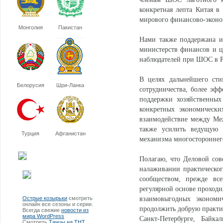
конкретная лепта Китая в
мирового финансово-эконо
Монголия
Пакистан
Нами также поддержана ин
министерств финансов и це
наблюдателей при ШОС в Р
В целях дальнейшего сти
Белорусия
Шри-Ланка
сотрудничества, более эф
поддержки хозяйственных
конкретных экономически
взаимодействие между Ме
также усилить ведущую 
Турция
Афганистан
механизма многостороннег
Полагаю, что Деловой со
налаживании практическог
сообществом, прежде все
регулярной основе проход
Острые козырьки
смотреть
взаимовыгодных экономи
онлайн все сезоны и серии.
продолжить добрую практи
Всегда свежие
новости из
мира WordPress
Санкт-Петербурге, Байка
Смотреть
Танцы на ТНТ