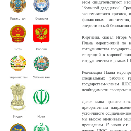
этом свидетельствуют ито
"большой двадцатки". Сре
экономического кризиса,
Казахстан
Киргизия
финансовых институтов
энергетической безопаснос
Киргизия, сказал Игорь 
Плана мероприятий по в
сотрудничества государст
Китай
Россия
тенденций в мировой эко
сотрудничества в рамках 
Реализация Плана меропр
Таджикистан
Узбекистан
специальных рабочих г
государствам-членам ШОС
необходимости своевременн
Далее глава правительст
приоритетным направлен
устойчивого социально-эко
Индия
Иран
мы высоко оцениваем реше
прошедшем 15 июня с.г. 
членам ШОС льготного кр