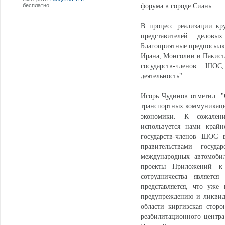
бесплатно
форума в городе Сиань.
В процесс реализации кр
представителей делов
Благоприятные предпосылк
Ирана, Монголии и Пакист
государств-членов ШО
деятельность".
Игорь Чудинов отметил: "
транспортных коммуникаци
экономики. К сожалени
используется нами крайн
государств-членов ШОС 
правительствами госуд
международных автомобил
проекты Приложений к 
сотрудничества являетс
представляется, что уже
предупреждению и ликвид
области киргизская сторо
реабилитационного центра