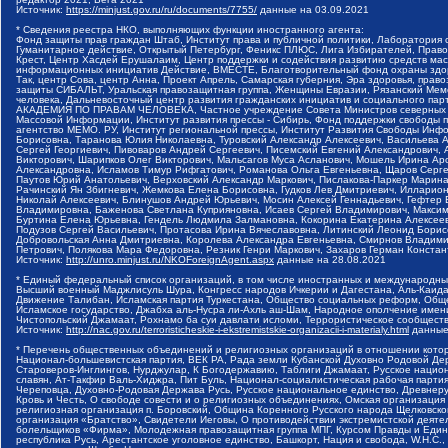
Источник:
https://minjust.gov.ru/ru/documents/7755/
данные на
03.09.2021
* Сведения реестра НКО, выполняющих функции иностранного агента:
Фонд защиты прав граждан Штаб, Институт права и публичной политики, Лаборатория
Гуманитарное действие, Открытый Петербург, Феникс ПЛЮС, Лига Избирателей, Правов
Крест, Центр Хасдей Ерушалаим, Центр поддержки и содействия развитию средств мас
информационных инициатив Действие, ВМЕСТЕ, Благотворительный фонд охраны здоров
Так, центр Сова, центр Анна, Проект Апрель, Самарская губерния, Эра здоровья, пр
защиты СИБАЛЬТ, Уральская правозащитная группа, Женщины Евразии, Рязанский Мемо
человека, Дальневосточный центр развития гражданских инициатив и социального пар
АКАДЕМИЯ ПО ПРАВАМ ЧЕЛОВЕКА, Частное учреждение Совета Министров северных стр
Массовой Информации, Институт развития прессы - Сибирь, Фонд поддержки свободы 
агентство МЕМО. РУ, Институт региональной прессы, Институт Развития Свободы Инф
Борисовна, Таранова Юлия Николаевна, Туровский Александр Алексеевич, Васильева 
Сергей Георгиевич, Пивоваров Андрей Сергеевич, Писемский Евгений Александрович,
Викторович, Шарипков Олег Викторович, Мальсагов Муса Асланович, Мошель Ирина Ар
Александровна, Исламов Тимур Рифгатович, Романова Ольга Евгеньевна, Щаров Серг
Паутов Юрий Анатольевич, Верховский Александр Маркович, Пислакова-Паркер Марина
Рачинский Ян Збигневич, Жемкова Елена Борисовна, Гудков Лев Дмитриевич, Иллари
Николай Алексеевич, Блинушов Андрей Юрьевич, Мосин Алексей Геннадьевич, Гефтер
Владимировна, Баженова Светлана Куприяновна, Исаев Сергей Владимирович, Максим
Буртина Елена Юрьевна, Гендель Людмила Залмановна, Кокорина Екатерина Алексеев
Подузов Сергей Васильевич, Протасова Ирина Вячеславовна, Литинский Леонид Борис
Добровольская Анна Дмитриевна, Королева Александра Евгеньевна, Смирнов Владими
Петрович, Полякова Мара Федоровна, Резник Генри Маркович, Захаров Герман Конста
Источник:
http://unro.minjust.ru/NKOForeignAgent.aspx
данные на
28.08.2021
* Единый федеральный список организаций, в том числе иностранных и международны
Высший военный Маджлисуль Шура, Конгресс народов Ичкерии и Дагестана, Аль-Каида, 
Движение Талибан, Исламская партия Туркестана, Общество социальных реформ, Общес
Исламское государство, Джабха аль-Нусра ли-Ахль аш-Шам, Народное ополчение имен
Чистопольский Джамаат, Рохнамо ба суи давлати исломи, Террористическое сообщест
Источник:
http://nac.gov.ru/terroristicheskie-i-ekstremistskie-organizacii-i-materialy.html
данные
* Перечень общественных объединений и религиозных организаций в отношении котор
Национал-большевистская партия, ВЕК РА, Рада земли Кубанской Духовно Родовой Де
Староверов-Инглингов, Нурджулар, К Богодержавию, Таблиги Джамаат, Русское наци
славян, Ат-Такфир Валь-Хиджра, Пит Буль, Национал-социалистическая рабочая парт
Череповца, Духовно-Родовая Держава Русь, Русское национальное единство, Древнер
Кровь и Честь, О свободе совести и о религиозных объединениях, Омская организаци
религиозная организация п. Боровский, Община Коренного Русского народа Щелковског
организация «Братство», Свидетели Иеговы, О противодействии экстремистской деяте
болельщиков «Фирма», Молодежная правозащитная группа МПГ, Курсом Правды и Единен
республика Русь, Арестантское уголовное единство, Башкорт, Нация и свобода, W.H.С