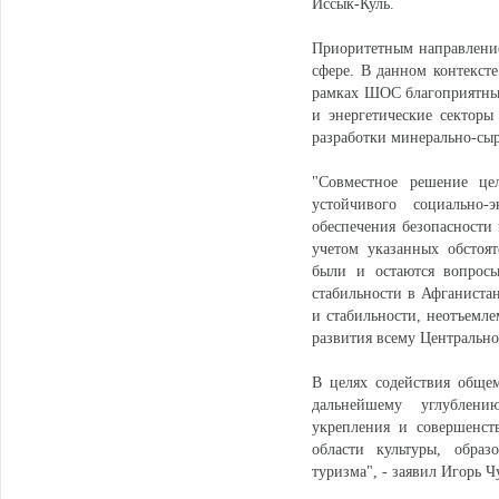
Иссык-Куль.
Приоритетным направление
сфере. В данном контекст
рамках ШОС благоприятны
и энергетические секторы
разработки минерально-сыр
"Совместное решение це
устойчивого социально-
обеспечения безопасности 
учетом указанных обстоя
были и остаются вопросы
стабильности в Афганиста
и стабильности, неотъемл
развития всему Центрально
В целях содействия обще
дальнейшему углублению
укрепления и совершенст
области культуры, образ
туризма", - заявил Игорь Ч