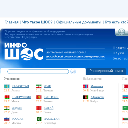
Главная
Что такое ШОС?
Официальные документы
Кто есть кто
Портал создан при финансовой поддержке
Федерального агентства по печати и массовым коммуникациям
Российской Федерации
Расширенный поиск
Участники:
Наблюдатели:
Пар
КАЗАХСТАН
ИРАН
Монголия
22:51
Астана
21:21
Тегеран
00:51
Улан-Батор
21:2
БЕЛОРУССИЯ
КИРГИЗИЯ
Афганистан
19:51
Минск
22:51
Бишкек
21:21
Кабул
21:5
ИНДИЯ
КИТАЙ
22:21
Дели
00:51
Пекин
20:5
РОССИЯ
ПАКИСТАН
20:51
Москва
21:51
Исламабад
20:5