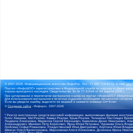
© 2007-2026, Информационное агентство ИнфоРос. Тел.: +7 495 718-84-11, E-mail:
info
Портал «ИнфоШОС» зарегистрирован в Федеральной службе по надзору в сфере массо
охраны культурного наследия. Свидетельство Эл № 77-31649 от 04 апреля 2008 г.
При цитировании и перепечатке материалов ссылка на портал «ИнфоШОС» обязательн
Для использования материалов в печатных изданиях необходимо письменное согласие
Если вы увидели ошибку, выделите ее мышкой и нажмите клавиши Ctrl+Enter
©
Создание сайта
- Инфорос, 2007-2026
* Реестр иностранных средств массовой информации, выполняющих функции иностранн
Голос Америки, Idel.Реалии, Кавказ.Реалии, Крым.Реалии, Телеканал Настоящее Время
Людмила Алексеевна, Маркелов Сергей Евгеньевич, Камалягин Денис Николаевич, Апах
Александрович, Маняхин Петр Борисович, Ярош Юлия Петровна, Чуракова Ольга Влади
Гройсман Софья Романовна, Рождественский Илья Дмитриевич, Апухтина Юлия Владимир
Шмагун Олеся Валентиновна, Мароховская Алеся Алексеевна, Долинина Ирина Никола
редактор 2021, Вега 2021