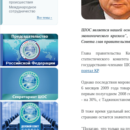
происшествия
Международное
сотрудничество
Все темы »
ШОС является нашей осно
экономического кризиса",
Совета глав правительств
Глава правительства К
статистического комите
государствами-членами ШО
портал КР
.
Однако последствия мирово
6 месяцев 2009 года това
первым полугодием 2008 го
- на 30%, с Таджикистаном
В тоже время удельный ве
странами остается значител
"Полагаю, что только на п