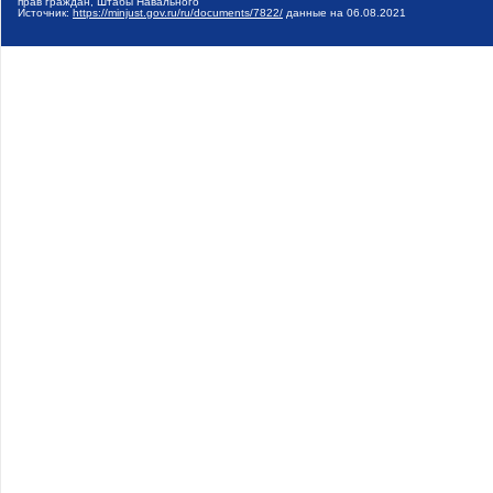
прав граждан, Штабы Навального
Источник:
https://minjust.gov.ru/ru/documents/7822/
данные на
06.08.2021