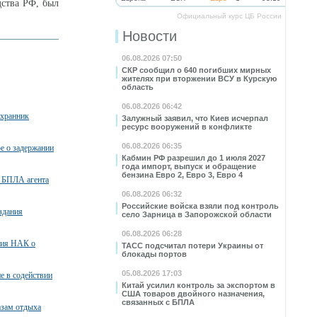
дства РФ, был
Официальный курс ЦБ России
Новости
06.08.2026 07:50
СКР сообщил о 640 погибших мирных
жителях при вторжении ВСУ в Курскую
область
06.08.2026 06:42
охранник
Залужный заявил, что Киев исчерпал
ресурс вооружений в конфликте
06.08.2026 06:35
ое о задержании
Кабмин РФ разрешил до 1 июля 2027
года импорт, выпуск и обращение
бензина Евро 2, Евро 3, Евро 4
 БПЛА агента
06.08.2026 06:32
Российские войска взяли под контроль
здания
село Зарница в Запорожской области
06.08.2026 06:28
ния НАК о
ТАСС подсчитал потери Украины от
блокады портов
05.08.2026 17:03
е в содействии
Китай усилил контроль за экспортом в
США товаров двойного назначения,
связанных с БПЛА
азам отдыха