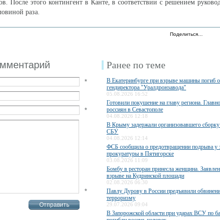
ов. После этого контингент в Канте, в соответствии с решением руково
ловиной раза.
Поделиться…
омментарий
Ранее по теме
В Екатеринбурге при взрыве машины погиб 
*
гендиректора "Уралдронзавода"
05.08.2026 16:52
Готовили покушение на главу региона. Главн
*
россиян в Севастополе
04.08.2026 12:18
В Крыму задержали организовавшего сборку
СБУ
04.08.2026 12:14
ФСБ сообщила о предотвращении подрыва у 
прокуратуры в Пятигорске
03.08.2026 11:09
Бомбу в ресторан принесла женщина. Заявле
взрыве на Кудринской площади
02.08.2026 06:30
*
Павлу Дурову в России предъявили обвинени
терроризму
29.07.2026 09:04
В Запорожской области при ударах ВСУ по б