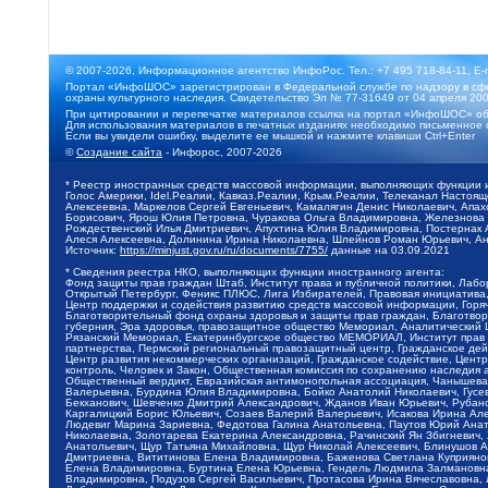
© 2007-2026, Информационное агентство ИнфоРос. Тел.: +7 495 718-84-11, E-
Портал «ИнфоШОС» зарегистрирован в Федеральной службе по надзору в сфе
охраны культурного наследия. Свидетельство Эл № 77-31649 от 04 апреля 200
При цитировании и перепечатке материалов ссылка на портал «ИнфоШОС» об
Для использования материалов в печатных изданиях необходимо письменное 
Если вы увидели ошибку, выделите ее мышкой и нажмите клавиши Ctrl+Enter
©
Создание сайта
- Инфорос, 2007-2026
* Реестр иностранных средств массовой информации, выполняющих функции 
Голос Америки, Idel.Реалии, Кавказ.Реалии, Крым.Реалии, Телеканал Настоя
Алексеевна, Маркелов Сергей Евгеньевич, Камалягин Денис Николаевич, Апах
Борисович, Ярош Юлия Петровна, Чуракова Ольга Владимировна, Железнова М
Рождественский Илья Дмитриевич, Апухтина Юлия Владимировна, Постернак Ал
Алеся Алексеевна, Долинина Ирина Николаевна, Шлейнов Роман Юрьевич, Ани
Источник:
https://minjust.gov.ru/ru/documents/7755/
данные на
03.09.2021
* Сведения реестра НКО, выполняющих функции иностранного агента:
Фонд защиты прав граждан Штаб, Институт права и публичной политики, Лаб
Открытый Петербург, Феникс ПЛЮС, Лига Избирателей, Правовая инициатива, 
Центр поддержки и содействия развитию средств массовой информации, Горя
Благотворительный фонд охраны здоровья и защиты прав граждан, Благотвори
губерния, Эра здоровья, правозащитное общество Мемориал, Аналитический 
Рязанский Мемориал, Екатеринбургское общество МЕМОРИАЛ, Институт прав ч
партнерства, Пермский региональный правозащитный центр, Гражданское де
Центр развития некоммерческих организаций, Гражданское содействие, Цент
контроль, Человек и Закон, Общественная комиссия по сохранению наследия
Общественный вердикт, Евразийская антимонопольная ассоциация, Чанышева 
Валерьевна, Бурдина Юлия Владимировна, Бойко Анатолий Николаевич, Гусев
Бекханович, Шевченко Дмитрий Александрович, Жданов Иван Юрьевич, Рубано
Каргалицкий Борис Юльевич, Созаев Валерий Валерьевич, Исакова Ирина Ал
Людевиг Марина Зариевна, Федотова Галина Анатольевна, Паутов Юрий Анато
Николаевна, Золотарева Екатерина Александровна, Рачинский Ян Збигневич
Анатольевич, Щур Татьяна Михайловна, Щур Николай Алексеевич, Блинушов 
Дмитриевна, Вититинова Елена Владимировна, Баженова Светлана Куприяновн
Елена Владимировна, Буртина Елена Юрьевна, Гендель Людмила Залмановна,
Владимировна, Подузов Сергей Васильевич, Протасова Ирина Вячеславовна, 