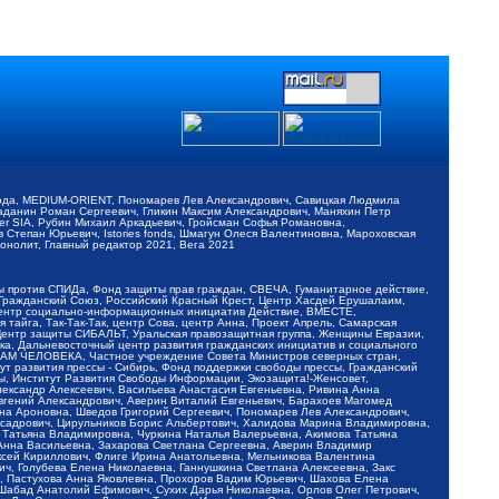
обода, MEDIUM-ORIENT, Пономарев Лев Александрович, Савицкая Людмила
Баданин Роман Сергеевич, Гликин Максим Александрович, Маняхин Петр
er SIA, Рубин Михаил Аркадьевич, Гройсман Софья Романовна,
Степан Юрьевич, Istories fonds, Шмагун Олеся Валентиновна, Мароховская
нолит, Главный редактор 2021, Вега 2021
Мы против СПИДа, Фонд защиты прав граждан, СВЕЧА, Гуманитарное действие,
 Гражданский Союз, Российский Красный Крест, Центр Хасдей Ерушалаим,
 Центр социально-информационных инициатив Действие, ВМЕСТЕ,
айга, Так-Так-Так, центр Сова, центр Анна, Проект Апрель, Самарская
Центр защиты СИБАЛЬТ, Уральская правозащитная группа, Женщины Евразии,
ка, Дальневосточный центр развития гражданских инициатив и социального
АВАМ ЧЕЛОВЕКА, Частное учреждение Совета Министров северных стран,
т развития прессы - Сибирь, Фонд поддержки свободы прессы, Гражданский
ы, Институт Развития Свободы Информации, Экозащита!-Женсовет,
ександр Алексеевич, Васильева Анастасия Евгеньевна, Ривина Анна
вгений Александрович, Аверин Виталий Евгеньевич, Барахоев Магомед
на Ароновна, Шведов Григорий Сергеевич, Пономарев Лев Александрович,
ксадрович, Цирульников Борис Альбертович, Халидова Марина Владимировна,
 Татьяна Владимировна, Чуркина Наталья Валерьевна, Акимова Татьяна
 Анна Васильевна, Захарова Светлана Сергеевна, Аверин Владимир
ксей Кириллович, Флиге Ирина Анатольевна, Мельникова Валентина
, Голубева Елена Николаевна, Ганнушкина Светлана Алексеевна, Закс
, Пастухова Анна Яковлевна, Прохоров Вадим Юрьевич, Шахова Елена
 Шабад Анатолий Ефимович, Сухих Дарья Николаевна, Орлов Олег Петрович,