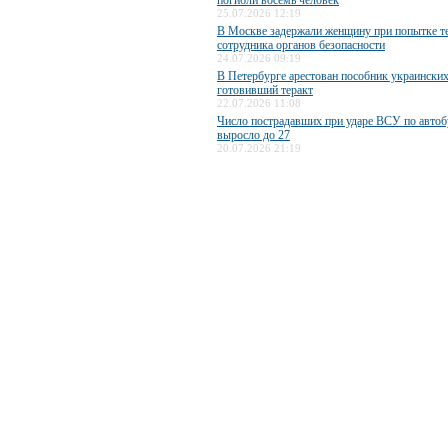
погибли восемь человек
25.07.2026 12:19
В Москве задержали женщину при попытке те
сотрудника органов безопасности
24.07.2026 09:19
В Петербурге арестован пособник украинских
готовивший теракт
22.07.2026 11:08
Число пострадавших при ударе ВСУ по авто
выросло до 27
20.07.2026 21:19