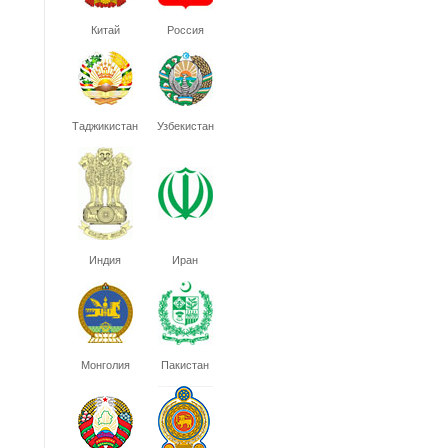
Китай
Россия
Таджикистан
Узбекистан
Индия
Иран
Монголия
Пакистан