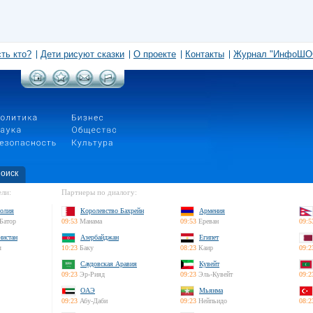
сть кто?
Дети рисуют сказки
О проекте
Контакты
Журнал "ИнфоШО
оиск
ли:
Партнеры по диалогу:
олия
Королевство Бахрейн
Армения
Батор
09:53
Манама
09:53
Ереван
09:5
нистан
Азербайджан
Египет
л
10:23
Баку
08:23
Каир
09:2
Саудовская Аравия
Кувейт
09:23
Эр-Рияд
09:23
Эль-Кувейт
09:2
ОАЭ
Мьянма
09:23
Абу-Даби
09:23
Нейпьидо
08:2