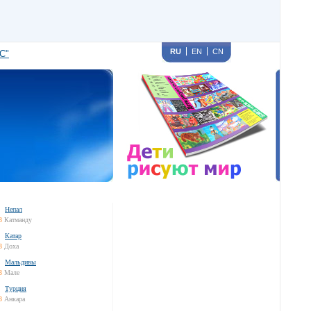
RU
EN
CN
С"
Непал
3
Катманду
Катар
3
Доха
Мальдивы
3
Мале
Турция
3
Анкара