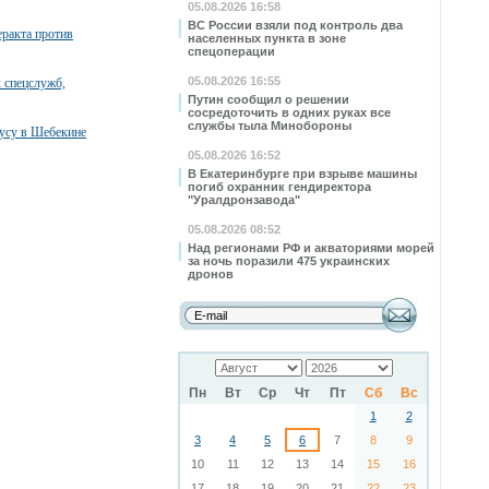
05.08.2026 16:58
ВС России взяли под контроль два
ракта против
населенных пункта в зоне
спецоперации
05.08.2026 16:55
 спецслужб,
Путин сообщил о решении
сосредоточить в одних руках все
службы тыла Минобороны
бусу в Шебекине
05.08.2026 16:52
В Екатеринбурге при взрыве машины
погиб охранник гендиректора
"Уралдронзавода"
05.08.2026 08:52
Над регионами РФ и акваториями морей
за ночь поразили 475 украинских
дронов
Пн
Вт
Ср
Чт
Пт
Сб
Вс
1
2
3
4
5
6
7
8
9
10
11
12
13
14
15
16
17
18
19
20
21
22
23