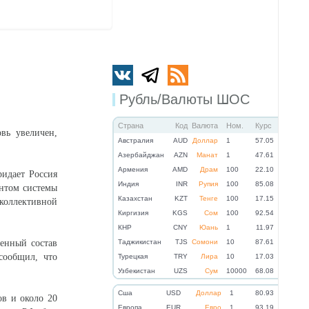
Рубль/Валюты ШОС
Страна
Код
Валюта
Ном.
Курс
вь увеличен,
Австралия
AUD
Доллар
1
57.05
Азербайджан
AZN
Манат
1
47.61
Армения
AMD
Драм
100
22.10
ридает Россия
Индия
INR
Рупия
100
85.08
ентом системы
Казахстан
KZT
Тенге
100
17.15
коллективной
Киргизия
KGS
Сом
100
92.54
КНР
CNY
Юань
1
11.97
енный состав
Таджикистан
TJS
Сомони
10
87.61
сообщил, что
Турецкая
TRY
Лира
10
17.03
Узбекистан
UZS
Сум
10000
68.08
Cша
USD
Доллар
1
80.93
ов и около 20
Eвропа
EUR
Евро
1
93.19