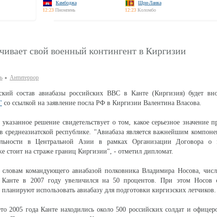
Камбоджа
Шри-Ланка
12:23
Пномпень
12:23
Коломбо
чивает свой военный контингент в Киргизии
ь
Антитеррор
кий состав авиабазы российских ВВС в Канте (Киргизия) будет вно
"
со ссылкой на заявление посла РФ в Киргизии Валентина Власова.
 указанное решение свидетельствует о том, какое серьезное значение п
в среднеазиатской республике. "Авиабаза является важнейшим компон
ильности в Центральной Азии в рамках Организации Договора о 
же стоит на страже границ Киргизии", - отметил дипломат.
о словам командующего авиабазой полковника Владимира Носова, числ
Канте в 2007 году увеличился на 50 процентов. При этом Носов 
 планируют использовать авиабазу для подготовки киргизских летчиков.
то 2005 года Канте находились около 500 российских солдат и офицер