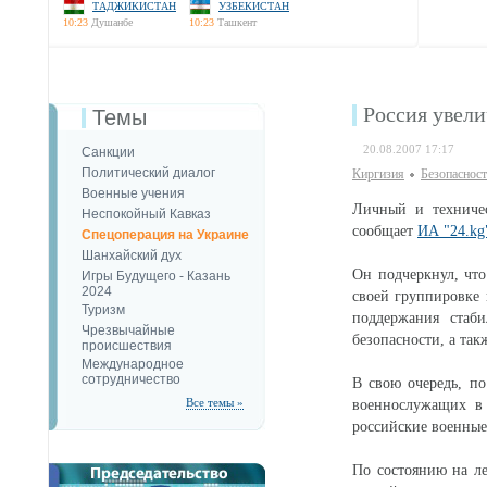
ТАДЖИКИСТАН
УЗБЕКИСТАН
10:23
Душанбе
10:23
Ташкент
Россия увели
Темы
20.08.2007 17:17
Санкции
Политический диалог
Киргизия
Безопаcност
Военные учения
Личный и техничес
Неспокойный Кавказ
сообщает
ИА "24.kg
Спецоперация на Украине
Шанхайский дух
Он подчеркнул, что
Игры Будущего - Казань
2024
своей группировке 
Туризм
поддержания стаб
Чрезвычайные
безопасности, а так
происшествия
Международное
сотрудничество
В свою очередь, п
Все темы »
военнослужащих в 
российские военные
По состоянию на ле