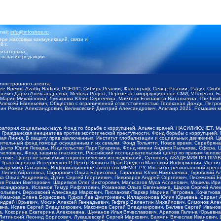
mail:
info@infoshos.ru
ре массовых коммуникаций, связи и
8 г.
язательна.
согласие редакции
иностранного агента:
щее Время, Azatliq Radiosi, PCE/PC, Сибирь.Реалии, Фактограф, Север.Реалии, Радио Св
ончич Дарья Александровна, Medusa Project, Первое антикоррупционное СМИ, VTimes.io, 
ария Михайловна, Лукьянова Юлия Сергеевна, Маетная Елизавета Витальевна, The Insid
ексей Евгеньевич, Общество с ограниченной ответственностью Телеканал Дождь, Петров 
н Роман Александрович, Великовский Дмитрий Александрович, Альтаир 2021, Ромашки мо
оратория социальных наук, Фонд по борьбе с коррупцией, Альянс врачей, НАСИЛИЮ.НЕТ, 
Гражданская инициатива против экологической преступности, Фонд борьбы с коррупцией,
чая Линия, В защиту прав заключенных, Институт глобализации и социальных движений,
тельный фонд помощи осужденным и их семьям, Фонд Тольятти, Новое время, Серебряная т
Центр Юрия Левады, Издательство Парк Гагарина, Фонд имени Андрея Рылькова, Сфера, 
еловека, Фонд защиты гласности, Российский исследовательский центр по правам челове
йствие, Центр независимых социологических исследований, Сутяжник, АКАДЕМИЯ ПО ПР
р Трансперенси Интернешнл-Р, Центр Защиты Прав Средств Массовой Информации, Институ
 академика Сахарова, Информационное агентство МЕМО. РУ, Институт региональной пресс
Лилия Айратовна, Сидорович Ольга Борисовна, Таранова Юлия Николаевна, Туровский Ал
а Ольга Андреевна, Дугин Сергей Георгиевич, Пивоваров Андрей Сергеевич, Писемский Е
в Роман Викторович, Шарипков Олег Викторович, Мальсагов Муса Асланович, Мошель Ири
ександровна, Исламов Тимур Рифгатович, Романова Ольга Евгеньевна, Щаров Сергей Але
льевич, Верховский Александр Маркович, Пислакова-Паркер Марина Петровна, Кочеткова
, Жемкова Елена Борисовна, Гудков Лев Дмитриевич, Илларионова Юлия Юрьевна, Саранг
Андрей Юрьевич, Мосин Алексей Геннадьевич, Гефтер Валентин Михайлович, Симонов Але
а, Исаев Сергей Владимирович, Максимов Сергей Владимирович, Беляев Сергей Иванович
 Кокорина Екатерина Алексеевна, Шуманов Илья Вячеславович, Арапова Галина Юрьевна
Литинский Леонид Борисович, Лукашевский Сергей Маркович, Бахмин Вячеслав Иванович,