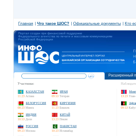
Главная
Что такое ШОС?
Официальные документы
Кто е
Портал создан при финансовой поддержке
Федерального агентства по печати и массовым коммуникациям
Российской Федерации
Расширенный п
Участники:
Наблюдате
КАЗАХСТАН
ИРАН
Монг
11:23
Астана
09:53
Тегеран
13:23
Улан-
БЕЛОРУССИЯ
КИРГИЗИЯ
Афга
08:23
Минск
11:23
Бишкек
09:53
Кабу
ИНДИЯ
КИТАЙ
10:53
Дели
13:23
Пекин
РОССИЯ
ПАКИСТАН
09:23
Москва
10:23
Исламабад