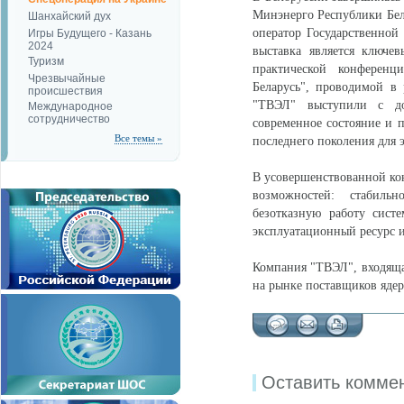
Минэнерго Республики Бел
Шанхайский дух
оператор Государственной
Игры Будущего - Казань
2024
выставка является ключе
Туризм
практической конференц
Чрезвычайные
Беларусь", проводимой в
происшествия
"ТВЭЛ" выступили с до
Международное
сотрудничество
современное состояние и 
Все темы »
последнего поколения для 
В усовершенствованной ко
возможностей: стабиль
безотказную работу сист
эксплуатационный ресурс 
Компания "ТВЭЛ", входящая
на рынке поставщиков ядер
Оставить комме