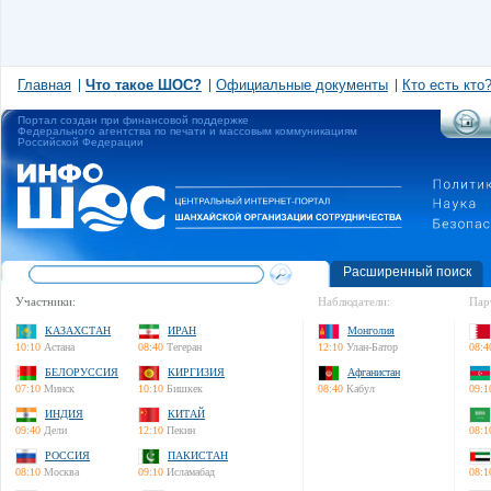
Главная
Что такое ШОС?
Официальные документы
Кто есть кто
Портал создан при финансовой поддержке
Федерального агентства по печати и массовым коммуникациям
Российской Федерации
Расширенный поиск
Участники:
Наблюдатели:
Пар
КАЗАХСТАН
ИРАН
Монголия
10:10
Астана
08:40
Тегеран
12:10
Улан-Батор
08:4
БЕЛОРУССИЯ
КИРГИЗИЯ
Афганистан
07:10
Минск
10:10
Бишкек
08:40
Кабул
09:1
ИНДИЯ
КИТАЙ
09:40
Дели
12:10
Пекин
08:1
РОССИЯ
ПАКИСТАН
08:10
Москва
09:10
Исламабад
08:1