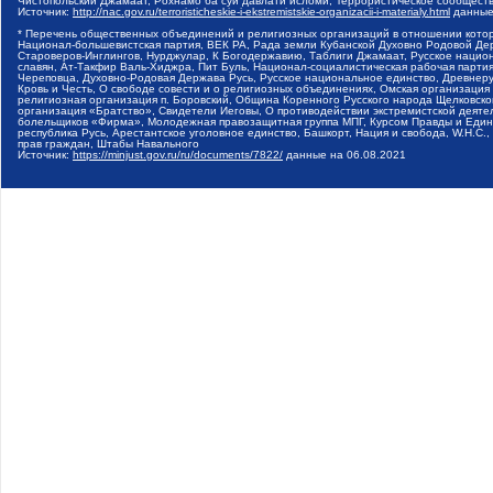
Чистопольский Джамаат, Рохнамо ба суи давлати исломи, Террористическое сообщест
Источник:
http://nac.gov.ru/terroristicheskie-i-ekstremistskie-organizacii-i-materialy.html
данные
* Перечень общественных объединений и религиозных организаций в отношении котор
Национал-большевистская партия, ВЕК РА, Рада земли Кубанской Духовно Родовой Де
Староверов-Инглингов, Нурджулар, К Богодержавию, Таблиги Джамаат, Русское наци
славян, Ат-Такфир Валь-Хиджра, Пит Буль, Национал-социалистическая рабочая парт
Череповца, Духовно-Родовая Держава Русь, Русское национальное единство, Древнер
Кровь и Честь, О свободе совести и о религиозных объединениях, Омская организаци
религиозная организация п. Боровский, Община Коренного Русского народа Щелковског
организация «Братство», Свидетели Иеговы, О противодействии экстремистской деяте
болельщиков «Фирма», Молодежная правозащитная группа МПГ, Курсом Правды и Единен
республика Русь, Арестантское уголовное единство, Башкорт, Нация и свобода, W.H.С
прав граждан, Штабы Навального
Источник:
https://minjust.gov.ru/ru/documents/7822/
данные на
06.08.2021