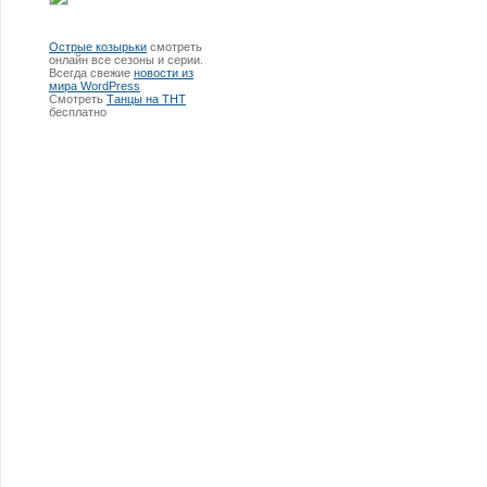
Острые козырьки
смотреть
онлайн все сезоны и серии.
Всегда свежие
новости из
мира WordPress
Смотреть
Танцы на ТНТ
бесплатно