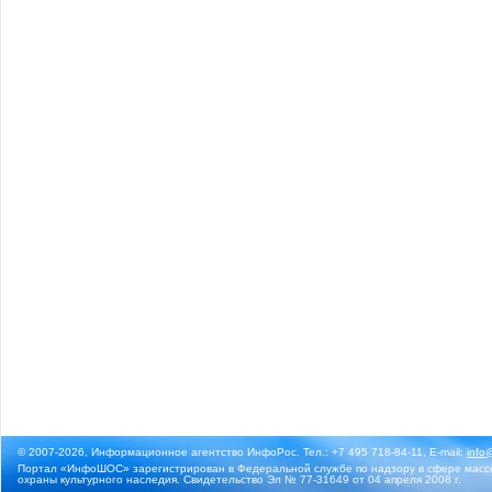
© 2007-2026, Информационное агентство ИнфоРос. Тел.: +7 495 718-84-11, E-mail:
info
Портал «ИнфоШОС» зарегистрирован в Федеральной службе по надзору в сфере массо
охраны культурного наследия. Свидетельство Эл № 77-31649 от 04 апреля 2008 г.