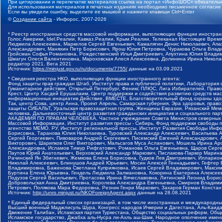
При цитировании и перепечатке материалов ссылка на портал «ИнфоШОС» обязательн
Для использования материалов в печатных изданиях необходимо письменное согласие
Если вы увидели ошибку, выделите ее мышкой и нажмите клавиши Ctrl+Enter
©
Создание сайта
- Инфорос, 2007-2026
* Реестр иностранных средств массовой информации, выполняющих функции иностранн
Голос Америки, Idel.Реалии, Кавказ.Реалии, Крым.Реалии, Телеканал Настоящее Время
Людмила Алексеевна, Маркелов Сергей Евгеньевич, Камалягин Денис Николаевич, Апах
Александрович, Маняхин Петр Борисович, Ярош Юлия Петровна, Чуракова Ольга Влади
Гройсман Софья Романовна, Рождественский Илья Дмитриевич, Апухтина Юлия Владимир
Шмагун Олеся Валентиновна, Мароховская Алеся Алексеевна, Долинина Ирина Никола
редактор 2021, Вега 2021
Источник:
https://minjust.gov.ru/ru/documents/7755/
данные на
03.09.2021
* Сведения реестра НКО, выполняющих функции иностранного агента:
Фонд защиты прав граждан Штаб, Институт права и публичной политики, Лаборатория
Гуманитарное действие, Открытый Петербург, Феникс ПЛЮС, Лига Избирателей, Правов
Крест, Центр Хасдей Ерушалаим, Центр поддержки и содействия развитию средств мас
информационных инициатив Действие, ВМЕСТЕ, Благотворительный фонд охраны здоров
Так, центр Сова, центр Анна, Проект Апрель, Самарская губерния, Эра здоровья, пр
защиты СИБАЛЬТ, Уральская правозащитная группа, Женщины Евразии, Рязанский Мемо
человека, Дальневосточный центр развития гражданских инициатив и социального пар
АКАДЕМИЯ ПО ПРАВАМ ЧЕЛОВЕКА, Частное учреждение Совета Министров северных стр
Массовой Информации, Институт развития прессы - Сибирь, Фонд поддержки свободы 
агентство МЕМО. РУ, Институт региональной прессы, Институт Развития Свободы Инф
Борисовна, Таранова Юлия Николаевна, Туровский Александр Алексеевич, Васильева 
Сергей Георгиевич, Пивоваров Андрей Сергеевич, Писемский Евгений Александрович,
Викторович, Шарипков Олег Викторович, Мальсагов Муса Асланович, Мошель Ирина Ар
Александровна, Исламов Тимур Рифгатович, Романова Ольга Евгеньевна, Щаров Серг
Паутов Юрий Анатольевич, Верховский Александр Маркович, Пислакова-Паркер Марина
Рачинский Ян Збигневич, Жемкова Елена Борисовна, Гудков Лев Дмитриевич, Иллари
Николай Алексеевич, Блинушов Андрей Юрьевич, Мосин Алексей Геннадьевич, Гефтер
Владимировна, Баженова Светлана Куприяновна, Исаев Сергей Владимирович, Максим
Буртина Елена Юрьевна, Гендель Людмила Залмановна, Кокорина Екатерина Алексеев
Подузов Сергей Васильевич, Протасова Ирина Вячеславовна, Литинский Леонид Борис
Добровольская Анна Дмитриевна, Королева Александра Евгеньевна, Смирнов Владими
Петрович, Полякова Мара Федоровна, Резник Генри Маркович, Захаров Герман Конста
Источник:
http://unro.minjust.ru/NKOForeignAgent.aspx
данные на
28.08.2021
* Единый федеральный список организаций, в том числе иностранных и международны
Высший военный Маджлисуль Шура, Конгресс народов Ичкерии и Дагестана, Аль-Каида, 
Движение Талибан, Исламская партия Туркестана, Общество социальных реформ, Общес
Исламское государство, Джабха аль-Нусра ли-Ахль аш-Шам, Народное ополчение имен