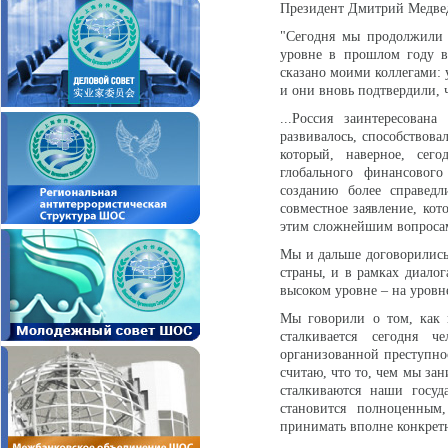
Президент Дмитрий Медвед
"Сегодня мы продолжили 
уровне в прошлом году в 
сказано моими коллегами: 
и они вновь подтвердили, 
...Россия заинтересова
развивалось, способствова
который, наверное, сег
глобального финансовог
созданию более справед
совместное заявление, ко
этим сложнейшим вопросам
Мы и дальше договорились 
страны, и в рамках диалог
высоком уровне – на уровн
Мы говорили о том, как 
сталкивается сегодня ч
организованной преступно
считаю, что то, чем мы за
сталкиваются наши госуд
становится полноценным
принимать вполне конкретн