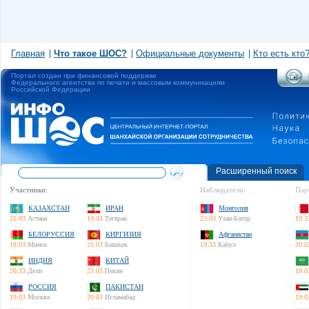
Главная
Что такое ШОС?
Официальные документы
Кто есть кто
Портал создан при финансовой поддержке
Федерального агентства по печати и массовым коммуникациям
Российской Федерации
Расширенный поиск
Участники:
Наблюдатели:
Пар
КАЗАХСТАН
ИРАН
Монголия
21:03
Астана
19:33
Тегеран
23:03
Улан-Батор
19:3
БЕЛОРУССИЯ
КИРГИЗИЯ
Афганистан
18:03
Минск
21:03
Бишкек
19:33
Кабул
20:0
ИНДИЯ
КИТАЙ
20:33
Дели
23:03
Пекин
19:0
РОССИЯ
ПАКИСТАН
19:03
Москва
20:03
Исламабад
19:0