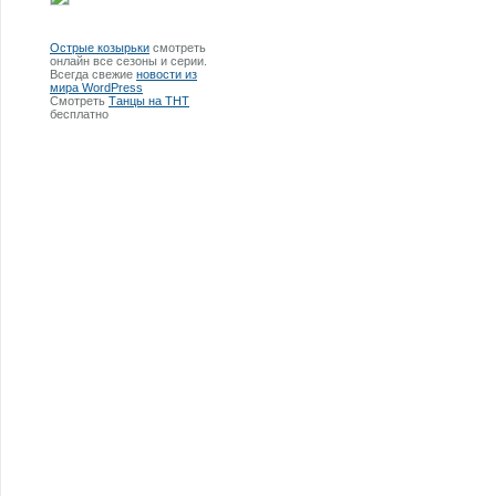
Острые козырьки
смотреть
онлайн все сезоны и серии.
Всегда свежие
новости из
мира WordPress
Смотреть
Танцы на ТНТ
бесплатно