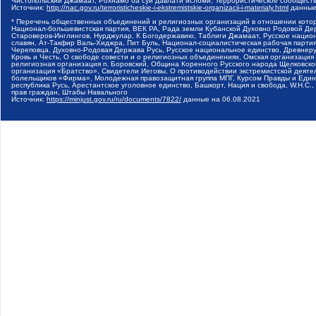
Чистопольский Джамаат, Рохнамо ба суи давлати исломи, Террористическое сообщест
Источник:
http://nac.gov.ru/terroristicheskie-i-ekstremistskie-organizacii-i-materialy.html
данные
* Перечень общественных объединений и религиозных организаций в отношении котор
Национал-большевистская партия, ВЕК РА, Рада земли Кубанской Духовно Родовой Де
Староверов-Инглингов, Нурджулар, К Богодержавию, Таблиги Джамаат, Русское наци
славян, Ат-Такфир Валь-Хиджра, Пит Буль, Национал-социалистическая рабочая парт
Череповца, Духовно-Родовая Держава Русь, Русское национальное единство, Древнер
Кровь и Честь, О свободе совести и о религиозных объединениях, Омская организаци
религиозная организация п. Боровский, Община Коренного Русского народа Щелковског
организация «Братство», Свидетели Иеговы, О противодействии экстремистской деяте
болельщиков «Фирма», Молодежная правозащитная группа МПГ, Курсом Правды и Единен
республика Русь, Арестантское уголовное единство, Башкорт, Нация и свобода, W.H.С
прав граждан, Штабы Навального
Источник:
https://minjust.gov.ru/ru/documents/7822/
данные на
06.08.2021