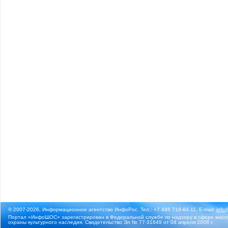
© 2007-2026, Информационное агентство ИнфоРос. Тел.: +7 495 718-84-11, E-mail:
info
Портал «ИнфоШОС» зарегистрирован в Федеральной службе по надзору в сфере массо
охраны культурного наследия. Свидетельство Эл № 77-31649 от 04 апреля 2008 г.