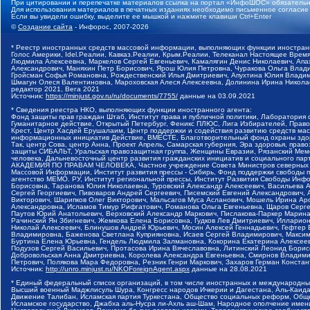
При цитировании и перепечатке материалов ссылка на портал «ИнфоШОС» обязательн
Для использования материалов в печатных изданиях необходимо письменное согласие
Если вы увидели ошибку, выделите ее мышкой и нажмите клавиши Ctrl+Enter
©
Создание сайта
- Инфорос, 2007-2026
* Реестр иностранных средств массовой информации, выполняющих функции иностранн
Голос Америки, Idel.Реалии, Кавказ.Реалии, Крым.Реалии, Телеканал Настоящее Время
Людмила Алексеевна, Маркелов Сергей Евгеньевич, Камалягин Денис Николаевич, Апах
Александрович, Маняхин Петр Борисович, Ярош Юлия Петровна, Чуракова Ольга Влади
Гройсман Софья Романовна, Рождественский Илья Дмитриевич, Апухтина Юлия Владимир
Шмагун Олеся Валентиновна, Мароховская Алеся Алексеевна, Долинина Ирина Никола
редактор 2021, Вега 2021
Источник:
https://minjust.gov.ru/ru/documents/7755/
данные на
03.09.2021
* Сведения реестра НКО, выполняющих функции иностранного агента:
Фонд защиты прав граждан Штаб, Институт права и публичной политики, Лаборатория
Гуманитарное действие, Открытый Петербург, Феникс ПЛЮС, Лига Избирателей, Правов
Крест, Центр Хасдей Ерушалаим, Центр поддержки и содействия развитию средств мас
информационных инициатив Действие, ВМЕСТЕ, Благотворительный фонд охраны здоров
Так, центр Сова, центр Анна, Проект Апрель, Самарская губерния, Эра здоровья, пр
защиты СИБАЛЬТ, Уральская правозащитная группа, Женщины Евразии, Рязанский Мемо
человека, Дальневосточный центр развития гражданских инициатив и социального пар
АКАДЕМИЯ ПО ПРАВАМ ЧЕЛОВЕКА, Частное учреждение Совета Министров северных стр
Массовой Информации, Институт развития прессы - Сибирь, Фонд поддержки свободы 
агентство МЕМО. РУ, Институт региональной прессы, Институт Развития Свободы Инф
Борисовна, Таранова Юлия Николаевна, Туровский Александр Алексеевич, Васильева 
Сергей Георгиевич, Пивоваров Андрей Сергеевич, Писемский Евгений Александрович,
Викторович, Шарипков Олег Викторович, Мальсагов Муса Асланович, Мошель Ирина Ар
Александровна, Исламов Тимур Рифгатович, Романова Ольга Евгеньевна, Щаров Серг
Паутов Юрий Анатольевич, Верховский Александр Маркович, Пислакова-Паркер Марина
Рачинский Ян Збигневич, Жемкова Елена Борисовна, Гудков Лев Дмитриевич, Иллари
Николай Алексеевич, Блинушов Андрей Юрьевич, Мосин Алексей Геннадьевич, Гефтер
Владимировна, Баженова Светлана Куприяновна, Исаев Сергей Владимирович, Максим
Буртина Елена Юрьевна, Гендель Людмила Залмановна, Кокорина Екатерина Алексеев
Подузов Сергей Васильевич, Протасова Ирина Вячеславовна, Литинский Леонид Борис
Добровольская Анна Дмитриевна, Королева Александра Евгеньевна, Смирнов Владими
Петрович, Полякова Мара Федоровна, Резник Генри Маркович, Захаров Герман Конста
Источник:
http://unro.minjust.ru/NKOForeignAgent.aspx
данные на
28.08.2021
* Единый федеральный список организаций, в том числе иностранных и международны
Высший военный Маджлисуль Шура, Конгресс народов Ичкерии и Дагестана, Аль-Каида, 
Движение Талибан, Исламская партия Туркестана, Общество социальных реформ, Общес
Исламское государство, Джабха аль-Нусра ли-Ахль аш-Шам, Народное ополчение имен