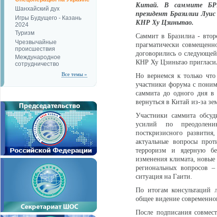
Китай. В саммите БРИ
Шанхайский дух
президент Бразилии Луис
Игры Будущего - Казань
КНР Ху Цзиньтао.
2024
Туризм
Саммит в Бразилиа - втор
Чрезвычайные
прагматически совмещенн
происшествия
договорились о следующей,
Международное
КНР Ху Цзиньтао пригласи
сотрудничество
Все темы »
Но вернемся к только что
участники форума с поним
саммита до одного дня в
вернуться в Китай из-за зе
Участники саммита обсуд
усилий по преодолению
посткризисного развития
актуальные вопросы прот
терроризм и ядерную без
изменения климата, новые
региональных вопросов –
ситуация на Гаити.
По итогам консультаций 
общее видение современног
После подписания совмест