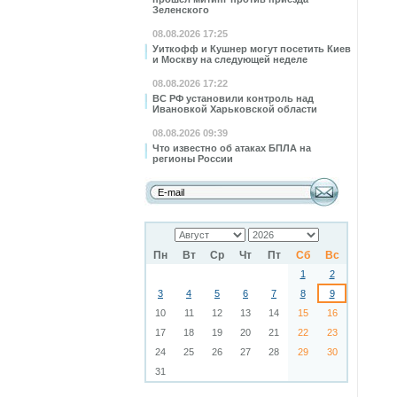
Зеленского
08.08.2026 17:25
Уиткофф и Кушнер могут посетить Киев
и Москву на следующей неделе
08.08.2026 17:22
ВС РФ установили контроль над
Ивановкой Харьковской области
08.08.2026 09:39
Что известно об атаках БПЛА на
регионы России
Пн
Вт
Ср
Чт
Пт
Сб
Вс
1
2
3
4
5
6
7
8
9
10
11
12
13
14
15
16
17
18
19
20
21
22
23
24
25
26
27
28
29
30
31