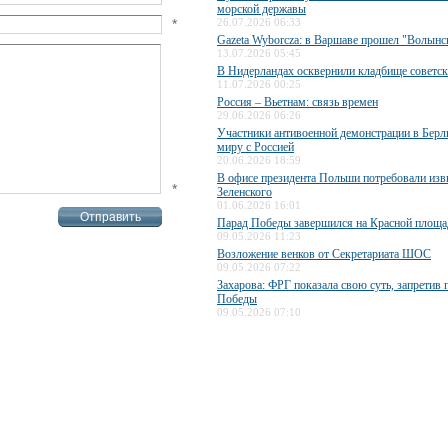
морской державы
*
26.07.2026 06:33
Gazeta Wyborcza: в Варшаве прошел "Волын
13.07.2026 05:45
В Нидерландах осквернили кладбище советск
11.07.2026 00:25
Россия – Вьетнам: связь времен
29.06.2026 06:26
Участники антивоенной демонстрации в Берл
миру с Россией
20.06.2026 18:59
В офисе президента Польши потребовали изв
*
Зеленского
01.06.2026 16:01
Парад Победы завершился на Красной площа
09.05.2026 11:23
Возложение венков от Секретариата ШОС
09.05.2026 07:22
Захарова: ФРГ показала свою суть, запретив 
Победы
09.05.2026 07:10