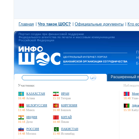
Главная
Что такое ШОС?
Официальные документы
Кто е
Портал создан при финансовой поддержке
Федерального агентства по печати и массовым коммуникациям
Российской Федерации
Расширенный п
Участники:
Наблюдате
КАЗАХСТАН
ИРАН
Монг
16:48
Астана
15:18
Тегеран
18:48
Улан-
БЕЛОРУССИЯ
КИРГИЗИЯ
Афга
13:48
Минск
16:48
Бишкек
15:18
Кабу
ИНДИЯ
КИТАЙ
16:18
Дели
18:48
Пекин
РОССИЯ
ПАКИСТАН
14:48
Москва
15:48
Исламабад