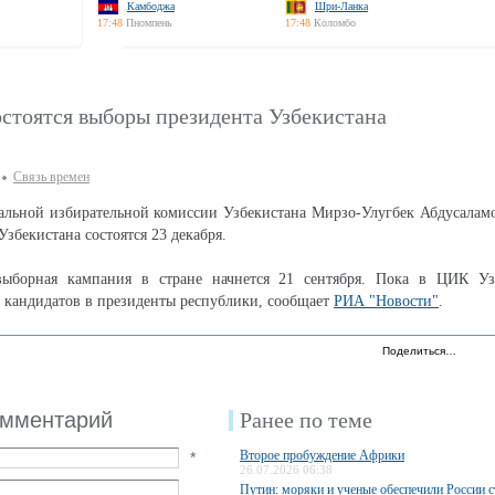
Камбоджа
Шри-Ланка
17:48
Пномпень
17:48
Коломбо
остоятся выборы президента Узбекистана
Связь времен
альной избирательной комиссии Узбекистана Мирзо-Улугбек Абдусаламо
збекистана состоятся 23 декабря.
ыборная кампания в стране начнется 21 сентября. Пока в ЦИК Уз
т кандидатов в президенты республики, сообщает
РИА "Новости"
.
Поделиться…
омментарий
Ранее по теме
Второе пробуждение Африки
*
26.07.2026 06:38
Путин: моряки и ученые обеспечили России с