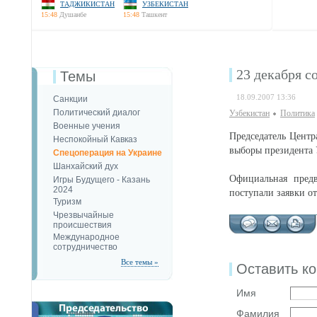
ТАДЖИКИСТАН
УЗБЕКИСТАН
15:48
Душанбе
15:48
Ташкент
23 декабря с
Темы
18.09.2007 13:36
Санкции
Политический диалог
Узбекистан
Политика
Военные учения
Председатель Центр
Неспокойный Кавказ
выборы президента У
Спецоперация на Украине
Шанхайский дух
Официальная предв
Игры Будущего - Казань
2024
поступали заявки о
Туризм
Чрезвычайные
происшествия
Международное
сотрудничество
Все темы »
Оставить к
Имя
Фамилия