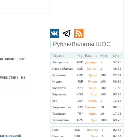
Рубль/Валюты ШОС
Страна
Код
Валюта
Ном.
Курс
в заявил, что
Австралия
AUD
Доллар
1
57.75
Азербайджан
AZN
Манат
1
48.33
Армения
AMD
Драм
100
22.44
бекистана не
Индия
INR
Рупия
100
86.30
Казахстан
KZT
Тенге
100
17.58
Киргизия
KGS
Сом
100
93.96
КНР
CNY
Юань
1
12.17
Таджикистан
TJS
Сомони
10
88.85
Турецкая
TRY
Лира
10
17.28
Узбекистан
UZS
Сум
10000
68.75
Cша
USD
Доллар
1
82.17
татус великой
Eвропа
EUR
Евро
1
94.84