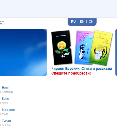
RU
EN
CN
С"
Непал
8
Катманду
Катар
8
Доха
Мальдивы
8
Мале
Турция
8
Анкара