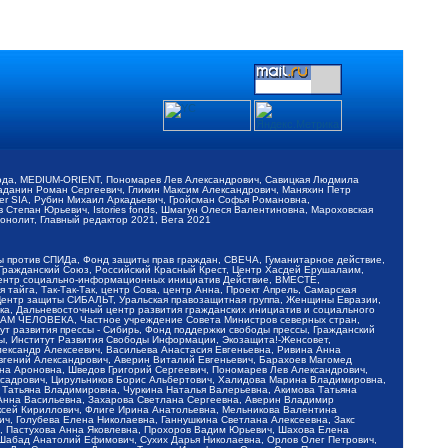
обода, MEDIUM-ORIENT, Пономарев Лев Александрович, Савицкая Людмила
Баданин Роман Сергеевич, Гликин Максим Александрович, Маняхин Петр
er SIA, Рубин Михаил Аркадьевич, Гройсман Софья Романовна,
Степан Юрьевич, Istories fonds, Шмагун Олеся Валентиновна, Мароховская
нолит, Главный редактор 2021, Вега 2021
Мы против СПИДа, Фонд защиты прав граждан, СВЕЧА, Гуманитарное действие,
 Гражданский Союз, Российский Красный Крест, Центр Хасдей Ерушалаим,
 Центр социально-информационных инициатив Действие, ВМЕСТЕ,
айга, Так-Так-Так, центр Сова, центр Анна, Проект Апрель, Самарская
Центр защиты СИБАЛЬТ, Уральская правозащитная группа, Женщины Евразии,
ка, Дальневосточный центр развития гражданских инициатив и социального
АВАМ ЧЕЛОВЕКА, Частное учреждение Совета Министров северных стран,
т развития прессы - Сибирь, Фонд поддержки свободы прессы, Гражданский
ы, Институт Развития Свободы Информации, Экозащита!-Женсовет,
ександр Алексеевич, Васильева Анастасия Евгеньевна, Ривина Анна
вгений Александрович, Аверин Виталий Евгеньевич, Барахоев Магомед
на Ароновна, Шведов Григорий Сергеевич, Пономарев Лев Александрович,
ксадрович, Цирульников Борис Альбертович, Халидова Марина Владимировна,
 Татьяна Владимировна, Чуркина Наталья Валерьевна, Акимова Татьяна
 Анна Васильевна, Захарова Светлана Сергеевна, Аверин Владимир
ксей Кириллович, Флиге Ирина Анатольевна, Мельникова Валентина
, Голубева Елена Николаевна, Ганнушкина Светлана Алексеевна, Закс
, Пастухова Анна Яковлевна, Прохоров Вадим Юрьевич, Шахова Елена
 Шабад Анатолий Ефимович, Сухих Дарья Николаевна, Орлов Олег Петрович,