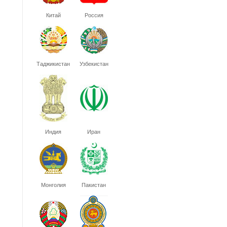
Китай
Россия
Таджикистан
Узбекистан
Индия
Иран
Монголия
Пакистан