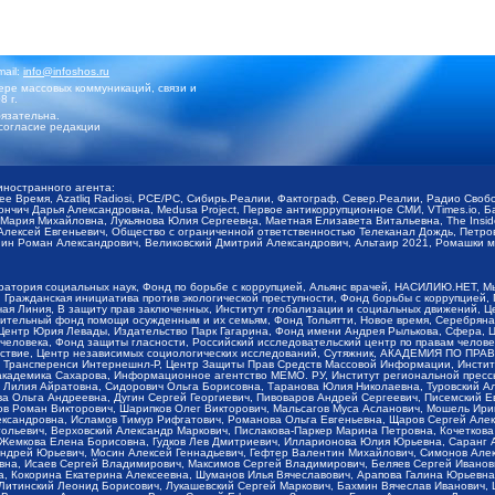
mail:
info@infoshos.ru
ре массовых коммуникаций, связи и
8 г.
язательна.
согласие редакции
иностранного агента:
щее Время, Azatliq Radiosi, PCE/PC, Сибирь.Реалии, Фактограф, Север.Реалии, Радио Св
ончич Дарья Александровна, Medusa Project, Первое антикоррупционное СМИ, VTimes.io, 
ария Михайловна, Лукьянова Юлия Сергеевна, Маетная Елизавета Витальевна, The Insid
ексей Евгеньевич, Общество с ограниченной ответственностью Телеканал Дождь, Петров 
н Роман Александрович, Великовский Дмитрий Александрович, Альтаир 2021, Ромашки мо
оратория социальных наук, Фонд по борьбе с коррупцией, Альянс врачей, НАСИЛИЮ.НЕТ, 
Гражданская инициатива против экологической преступности, Фонд борьбы с коррупцией,
чая Линия, В защиту прав заключенных, Институт глобализации и социальных движений,
тельный фонд помощи осужденным и их семьям, Фонд Тольятти, Новое время, Серебряная т
Центр Юрия Левады, Издательство Парк Гагарина, Фонд имени Андрея Рылькова, Сфера, 
еловека, Фонд защиты гласности, Российский исследовательский центр по правам челове
йствие, Центр независимых социологических исследований, Сутяжник, АКАДЕМИЯ ПО ПР
р Трансперенси Интернешнл-Р, Центр Защиты Прав Средств Массовой Информации, Институ
 академика Сахарова, Информационное агентство МЕМО. РУ, Институт региональной пресс
Лилия Айратовна, Сидорович Ольга Борисовна, Таранова Юлия Николаевна, Туровский Ал
а Ольга Андреевна, Дугин Сергей Георгиевич, Пивоваров Андрей Сергеевич, Писемский Е
в Роман Викторович, Шарипков Олег Викторович, Мальсагов Муса Асланович, Мошель Ири
ександровна, Исламов Тимур Рифгатович, Романова Ольга Евгеньевна, Щаров Сергей Але
льевич, Верховский Александр Маркович, Пислакова-Паркер Марина Петровна, Кочеткова
, Жемкова Елена Борисовна, Гудков Лев Дмитриевич, Илларионова Юлия Юрьевна, Саранг
Андрей Юрьевич, Мосин Алексей Геннадьевич, Гефтер Валентин Михайлович, Симонов Але
а, Исаев Сергей Владимирович, Максимов Сергей Владимирович, Беляев Сергей Иванович
 Кокорина Екатерина Алексеевна, Шуманов Илья Вячеславович, Арапова Галина Юрьевна
Литинский Леонид Борисович, Лукашевский Сергей Маркович, Бахмин Вячеслав Иванович,