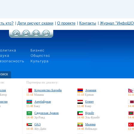
сть кто?
Дети рисуют сказки
О проекте
Контакты
Журнал "ИнфоШО
оиск
ли:
Партнеры по диалогу:
олия
Королевство Бахрейн
Армения
Батор
15:18
Манама
15:18
Ереван
15:1
нистан
Азербайджан
Египет
л
15:48
Баку
13:48
Каир
14:4
Саудовская Аравия
Кувейт
14:48
Эр-Рияд
14:48
Эль-Кувейт
14:4
ОАЭ
Мьянма
14:48
Абу-Даби
14:48
Нейпьидо
13:4