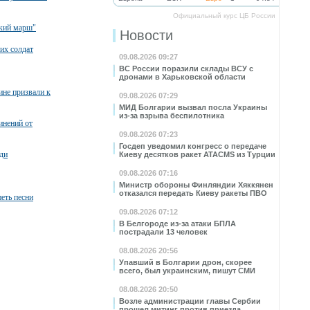
Официальный курс ЦБ России
ский марш"
Новости
их солдат
09.08.2026 09:27
ВС России поразили склады ВСУ с
дронами в Харьковской области
ине призвали к
09.08.2026 07:29
МИД Болгарии вызвал посла Украины
из-за взрыва беспилотника
инений от
09.08.2026 07:23
Госдеп уведомил конгресс о передаче
ди
Киеву десятков ракет ATACMS из Турции
09.08.2026 07:16
Министр обороны Финляндии Хяккянен
отказался передать Киеву ракеты ПВО
петь песни
09.08.2026 07:12
В Белгороде из-за атаки БПЛА
пострадали 13 человек
08.08.2026 20:56
Упавший в Болгарии дрон, скорее
всего, был украинским, пишут СМИ
08.08.2026 20:50
Возле администрации главы Сербии
прошел митинг против приезда