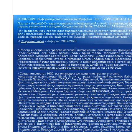
© 2007-2026, Информационное агентство ИнфоРос. Тел.: +7 495 718-84-11, E-
Портал «ИнфоШОС» зарегистрирован в Федеральной службе по надзору в сфе
охраны культурного наследия. Свидетельство Эл № 77-31649 от 04 апреля 200
При цитировании и перепечатке материалов ссылка на портал «ИнфоШОС» об
Для использования материалов в печатных изданиях необходимо письменное 
Если вы увидели ошибку, выделите ее мышкой и нажмите клавиши Ctrl+Enter
©
Создание сайта
- Инфорос, 2007-2026
* Реестр иностранных средств массовой информации, выполняющих функции 
Голос Америки, Idel.Реалии, Кавказ.Реалии, Крым.Реалии, Телеканал Настоя
Алексеевна, Маркелов Сергей Евгеньевич, Камалягин Денис Николаевич, Апах
Борисович, Ярош Юлия Петровна, Чуракова Ольга Владимировна, Железнова М
Рождественский Илья Дмитриевич, Апухтина Юлия Владимировна, Постернак Ал
Алеся Алексеевна, Долинина Ирина Николаевна, Шлейнов Роман Юрьевич, Ани
Источник:
https://minjust.gov.ru/ru/documents/7755/
данные на
03.09.2021
* Сведения реестра НКО, выполняющих функции иностранного агента:
Фонд защиты прав граждан Штаб, Институт права и публичной политики, Лаб
Открытый Петербург, Феникс ПЛЮС, Лига Избирателей, Правовая инициатива, 
Центр поддержки и содействия развитию средств массовой информации, Горя
Благотворительный фонд охраны здоровья и защиты прав граждан, Благотвори
губерния, Эра здоровья, правозащитное общество Мемориал, Аналитический 
Рязанский Мемориал, Екатеринбургское общество МЕМОРИАЛ, Институт прав ч
партнерства, Пермский региональный правозащитный центр, Гражданское де
Центр развития некоммерческих организаций, Гражданское содействие, Цент
контроль, Человек и Закон, Общественная комиссия по сохранению наследия
Общественный вердикт, Евразийская антимонопольная ассоциация, Чанышева 
Валерьевна, Бурдина Юлия Владимировна, Бойко Анатолий Николаевич, Гусев
Бекханович, Шевченко Дмитрий Александрович, Жданов Иван Юрьевич, Рубано
Каргалицкий Борис Юльевич, Созаев Валерий Валерьевич, Исакова Ирина Ал
Людевиг Марина Зариевна, Федотова Галина Анатольевна, Паутов Юрий Анато
Николаевна, Золотарева Екатерина Александровна, Рачинский Ян Збигневич
Анатольевич, Щур Татьяна Михайловна, Щур Николай Алексеевич, Блинушов 
Дмитриевна, Вититинова Елена Владимировна, Баженова Светлана Куприяновн
Елена Владимировна, Буртина Елена Юрьевна, Гендель Людмила Залмановна,
Владимировна, Подузов Сергей Васильевич, Протасова Ирина Вячеславовна, 