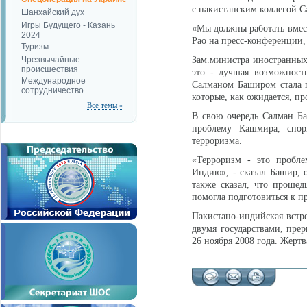
с пакистанским коллегой 
Шанхайский дух
Игры Будущего - Казань
«Мы должны работать вмест
2024
Рао на пресс-конференции,
Туризм
Чрезвычайные
Зам.министра иностранных
происшествия
это - лучшая возможност
Международное
Салманом Баширом стала п
сотрудничество
которые, как ожидается, пр
Все темы »
В свою очередь Салман Ба
проблему Кашмира, спор
терроризма.
«Терроризм - это пробле
Индию», - сказал Башир, о
также сказал, что прошед
помогла подготовиться к 
Пакистано-индийская встр
двумя государствами, пре
26 ноября 2008 года. Жертв