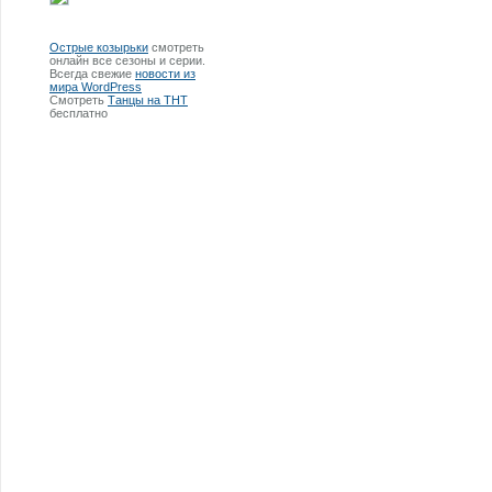
Острые козырьки
смотреть
онлайн все сезоны и серии.
Всегда свежие
новости из
мира WordPress
Смотреть
Танцы на ТНТ
бесплатно