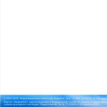
© 2007-2026, Информационное агентство ИнфоРос. Тел.: +7 495 718-84-11, E-mail:
info
Портал «ИнфоШОС» зарегистрирован в Федеральной службе по надзору в сфере массо
охраны культурного наследия. Свидетельство Эл № 77-31649 от 04 апреля 2008 г.