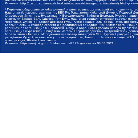
Чистопольский Джамаат, Рохнамо ба суи давлати исломи, Террористическое сообщест
Источник:
http://nac.gov.ru/terroristicheskie-i-ekstremistskie-organizacii-i-materialy.html
данные
* Перечень общественных объединений и религиозных организаций в отношении котор
Национал-большевистская партия, ВЕК РА, Рада земли Кубанской Духовно Родовой Де
Староверов-Инглингов, Нурджулар, К Богодержавию, Таблиги Джамаат, Русское наци
славян, Ат-Такфир Валь-Хиджра, Пит Буль, Национал-социалистическая рабочая парт
Череповца, Духовно-Родовая Держава Русь, Русское национальное единство, Древнер
Кровь и Честь, О свободе совести и о религиозных объединениях, Омская организаци
религиозная организация п. Боровский, Община Коренного Русского народа Щелковског
организация «Братство», Свидетели Иеговы, О противодействии экстремистской деяте
болельщиков «Фирма», Молодежная правозащитная группа МПГ, Курсом Правды и Единен
республика Русь, Арестантское уголовное единство, Башкорт, Нация и свобода, W.H.С
прав граждан, Штабы Навального
Источник:
https://minjust.gov.ru/ru/documents/7822/
данные на
06.08.2021