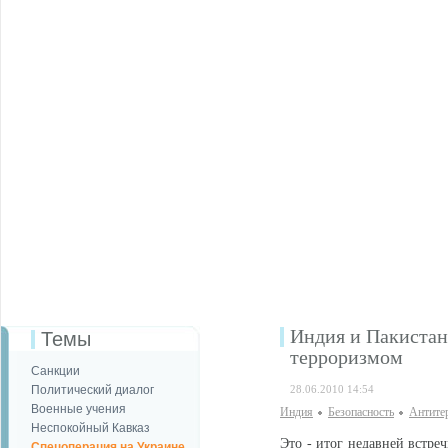
Индия и Пакистан
Темы
терроризмом
Санкции
Политический диалог
28.06.2010 14:54
Военные учения
Индия
Безопаcность
Антите
Неспокойный Кавказ
Это - итог недавней встр
Спецоперация на Украине