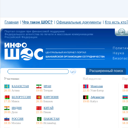
Главная
Что такое ШОС?
Официальные документы
Кто есть кто
Портал создан при финансовой поддержке
Федерального агентства по печати и массовым коммуникациям
Российской Федерации
Расширенный поиск
Участники:
Наблюдатели:
Пар
КАЗАХСТАН
ИРАН
Монголия
20:35
Астана
19:05
Тегеран
22:35
Улан-Батор
19:0
БЕЛОРУССИЯ
КИРГИЗИЯ
Афганистан
17:35
Минск
20:35
Бишкек
19:05
Кабул
19:3
ИНДИЯ
КИТАЙ
20:05
Дели
22:35
Пекин
18:3
РОССИЯ
ПАКИСТАН
18:35
Москва
19:35
Исламабад
18:3