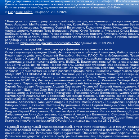
При цитировании и перепечатке материалов ссылка на портал «ИнфоШОС» обязательн
Для использования материалов в печатных изданиях необходимо письменное согласие
Если вы увидели ошибку, выделите ее мышкой и нажмите клавиши Ctrl+Enter
©
Создание сайта
- Инфорос, 2007-2026
* Реестр иностранных средств массовой информации, выполняющих функции иностранн
Голос Америки, Idel.Реалии, Кавказ.Реалии, Крым.Реалии, Телеканал Настоящее Время
Людмила Алексеевна, Маркелов Сергей Евгеньевич, Камалягин Денис Николаевич, Апах
Александрович, Маняхин Петр Борисович, Ярош Юлия Петровна, Чуракова Ольга Влади
Гройсман Софья Романовна, Рождественский Илья Дмитриевич, Апухтина Юлия Владимир
Шмагун Олеся Валентиновна, Мароховская Алеся Алексеевна, Долинина Ирина Никола
редактор 2021, Вега 2021
Источник:
https://minjust.gov.ru/ru/documents/7755/
данные на
03.09.2021
* Сведения реестра НКО, выполняющих функции иностранного агента:
Фонд защиты прав граждан Штаб, Институт права и публичной политики, Лаборатория
Гуманитарное действие, Открытый Петербург, Феникс ПЛЮС, Лига Избирателей, Правов
Крест, Центр Хасдей Ерушалаим, Центр поддержки и содействия развитию средств мас
информационных инициатив Действие, ВМЕСТЕ, Благотворительный фонд охраны здоров
Так, центр Сова, центр Анна, Проект Апрель, Самарская губерния, Эра здоровья, пр
защиты СИБАЛЬТ, Уральская правозащитная группа, Женщины Евразии, Рязанский Мемо
человека, Дальневосточный центр развития гражданских инициатив и социального пар
АКАДЕМИЯ ПО ПРАВАМ ЧЕЛОВЕКА, Частное учреждение Совета Министров северных стр
Массовой Информации, Институт развития прессы - Сибирь, Фонд поддержки свободы 
агентство МЕМО. РУ, Институт региональной прессы, Институт Развития Свободы Инф
Борисовна, Таранова Юлия Николаевна, Туровский Александр Алексеевич, Васильева 
Сергей Георгиевич, Пивоваров Андрей Сергеевич, Писемский Евгений Александрович,
Викторович, Шарипков Олег Викторович, Мальсагов Муса Асланович, Мошель Ирина Ар
Александровна, Исламов Тимур Рифгатович, Романова Ольга Евгеньевна, Щаров Серг
Паутов Юрий Анатольевич, Верховский Александр Маркович, Пислакова-Паркер Марина
Рачинский Ян Збигневич, Жемкова Елена Борисовна, Гудков Лев Дмитриевич, Иллари
Николай Алексеевич, Блинушов Андрей Юрьевич, Мосин Алексей Геннадьевич, Гефтер
Владимировна, Баженова Светлана Куприяновна, Исаев Сергей Владимирович, Максим
Буртина Елена Юрьевна, Гендель Людмила Залмановна, Кокорина Екатерина Алексеев
Подузов Сергей Васильевич, Протасова Ирина Вячеславовна, Литинский Леонид Борис
Добровольская Анна Дмитриевна, Королева Александра Евгеньевна, Смирнов Владими
Петрович, Полякова Мара Федоровна, Резник Генри Маркович, Захаров Герман Конста
Источник:
http://unro.minjust.ru/NKOForeignAgent.aspx
данные на
28.08.2021
* Единый федеральный список организаций, в том числе иностранных и международны
Высший военный Маджлисуль Шура, Конгресс народов Ичкерии и Дагестана, Аль-Каида, 
Движение Талибан, Исламская партия Туркестана, Общество социальных реформ, Общес
Исламское государство, Джабха аль-Нусра ли-Ахль аш-Шам, Народное ополчение имен