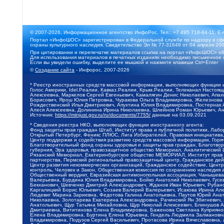
© 2007-2026, Информационное агентство ИнфоРос. Тел.: +7 495 718-84-11, E-
Портал «ИнфоШОС» зарегистрирован в Федеральной службе по надзору в сфе
охраны культурного наследия. Свидетельство Эл № 77-31649 от 04 апреля 200
При цитировании и перепечатке материалов ссылка на портал «ИнфоШОС» об
Для использования материалов в печатных изданиях необходимо письменное 
Если вы увидели ошибку, выделите ее мышкой и нажмите клавиши Ctrl+Enter
©
Создание сайта
- Инфорос, 2007-2026
* Реестр иностранных средств массовой информации, выполняющих функции 
Голос Америки, Idel.Реалии, Кавказ.Реалии, Крым.Реалии, Телеканал Настоя
Алексеевна, Маркелов Сергей Евгеньевич, Камалягин Денис Николаевич, Апах
Борисович, Ярош Юлия Петровна, Чуракова Ольга Владимировна, Железнова М
Рождественский Илья Дмитриевич, Апухтина Юлия Владимировна, Постернак Ал
Алеся Алексеевна, Долинина Ирина Николаевна, Шлейнов Роман Юрьевич, Ани
Источник:
https://minjust.gov.ru/ru/documents/7755/
данные на
03.09.2021
* Сведения реестра НКО, выполняющих функции иностранного агента:
Фонд защиты прав граждан Штаб, Институт права и публичной политики, Лаб
Открытый Петербург, Феникс ПЛЮС, Лига Избирателей, Правовая инициатива, 
Центр поддержки и содействия развитию средств массовой информации, Горя
Благотворительный фонд охраны здоровья и защиты прав граждан, Благотвори
губерния, Эра здоровья, правозащитное общество Мемориал, Аналитический 
Рязанский Мемориал, Екатеринбургское общество МЕМОРИАЛ, Институт прав ч
партнерства, Пермский региональный правозащитный центр, Гражданское де
Центр развития некоммерческих организаций, Гражданское содействие, Цент
контроль, Человек и Закон, Общественная комиссия по сохранению наследия
Общественный вердикт, Евразийская антимонопольная ассоциация, Чанышева 
Валерьевна, Бурдина Юлия Владимировна, Бойко Анатолий Николаевич, Гусев
Бекханович, Шевченко Дмитрий Александрович, Жданов Иван Юрьевич, Рубано
Каргалицкий Борис Юльевич, Созаев Валерий Валерьевич, Исакова Ирина Ал
Людевиг Марина Зариевна, Федотова Галина Анатольевна, Паутов Юрий Анато
Николаевна, Золотарева Екатерина Александровна, Рачинский Ян Збигневич
Анатольевич, Щур Татьяна Михайловна, Щур Николай Алексеевич, Блинушов 
Дмитриевна, Вититинова Елена Владимировна, Баженова Светлана Куприяновн
Елена Владимировна, Буртина Елена Юрьевна, Гендель Людмила Залмановна,
Владимировна, Подузов Сергей Васильевич, Протасова Ирина Вячеславовна, 