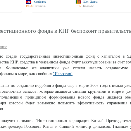
Камбоджа
Шри-Ланка
19:56
Пномпень
19:56
Коломбо
вестиционного фонда в КНР беспокоит правительс
изнес
но создан государственный инвестиционный фонд с капиталом в $
ьства КНР, средства в указанном фонде будут аккумулированы за счет з
тва. Финансовые же аналитики уже успели назвать создаваемую
фондом в мире, как сообщил
"Известия"
ланах по созданию подобного фонда еще в марте 2007 года с целью уве
лотовалютных запасов, которые являются самыми крупными в мире и у
ополагающим принципом формирования нового фонда является обе
даря которой будет возможно повысить эффективность управления 
ал.
получит название "Инвестиционная корпорация Китая". Председателе
 зампремьера Госсовета Китая и бывший министр финансов. Главным