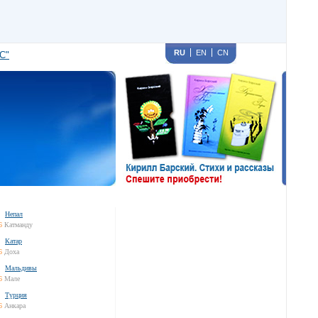
RU
EN
CN
С"
Непал
6
Катманду
Катар
6
Доха
Мальдивы
6
Мале
Турция
6
Анкара