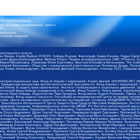
mail:
info@infoshos.ru
ре массовых коммуникаций, связи и
8 г.
язательна.
согласие редакции
иностранного агента:
щее Время, Azatliq Radiosi, PCE/PC, Сибирь.Реалии, Фактограф, Север.Реалии, Радио Св
ончич Дарья Александровна, Medusa Project, Первое антикоррупционное СМИ, VTimes.io, 
ария Михайловна, Лукьянова Юлия Сергеевна, Маетная Елизавета Витальевна, The Insid
ексей Евгеньевич, Общество с ограниченной ответственностью Телеканал Дождь, Петров 
н Роман Александрович, Великовский Дмитрий Александрович, Альтаир 2021, Ромашки мо
оратория социальных наук, Фонд по борьбе с коррупцией, Альянс врачей, НАСИЛИЮ.НЕТ, 
Гражданская инициатива против экологической преступности, Фонд борьбы с коррупцией,
чая Линия, В защиту прав заключенных, Институт глобализации и социальных движений,
тельный фонд помощи осужденным и их семьям, Фонд Тольятти, Новое время, Серебряная т
Центр Юрия Левады, Издательство Парк Гагарина, Фонд имени Андрея Рылькова, Сфера, 
еловека, Фонд защиты гласности, Российский исследовательский центр по правам челове
йствие, Центр независимых социологических исследований, Сутяжник, АКАДЕМИЯ ПО ПР
р Трансперенси Интернешнл-Р, Центр Защиты Прав Средств Массовой Информации, Институ
 академика Сахарова, Информационное агентство МЕМО. РУ, Институт региональной пресс
Лилия Айратовна, Сидорович Ольга Борисовна, Таранова Юлия Николаевна, Туровский Ал
а Ольга Андреевна, Дугин Сергей Георгиевич, Пивоваров Андрей Сергеевич, Писемский Е
в Роман Викторович, Шарипков Олег Викторович, Мальсагов Муса Асланович, Мошель Ири
ександровна, Исламов Тимур Рифгатович, Романова Ольга Евгеньевна, Щаров Сергей Але
льевич, Верховский Александр Маркович, Пислакова-Паркер Марина Петровна, Кочеткова
, Жемкова Елена Борисовна, Гудков Лев Дмитриевич, Илларионова Юлия Юрьевна, Саранг
Андрей Юрьевич, Мосин Алексей Геннадьевич, Гефтер Валентин Михайлович, Симонов Але
а, Исаев Сергей Владимирович, Максимов Сергей Владимирович, Беляев Сергей Иванович
 Кокорина Екатерина Алексеевна, Шуманов Илья Вячеславович, Арапова Галина Юрьевна
Литинский Леонид Борисович, Лукашевский Сергей Маркович, Бахмин Вячеслав Иванович,