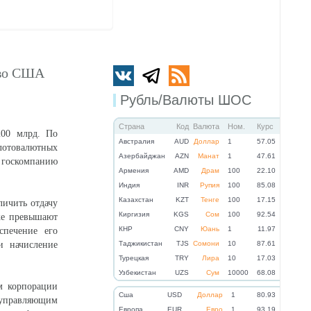
тво США
Рубль/Валюты ШОС
Страна
Код
Валюта
Ном.
Курс
200 млрд. По
Австралия
AUD
Доллар
1
57.05
олотовалютных
Азербайджан
AZN
Манат
1
47.61
 госкомпанию
Армения
AMD
Драм
100
22.10
Индия
INR
Рупия
100
85.08
Казахстан
KZT
Тенге
100
17.15
личить отдачу
Киргизия
KGS
Сом
100
92.54
же превышают
КНР
CNY
Юань
1
11.97
спечение его
и начисление
Таджикистан
TJS
Сомони
10
87.61
Турецкая
TRY
Лира
10
17.03
Узбекистан
UZS
Сум
10000
68.08
м корпорации
Cша
USD
Доллар
1
80.93
 управляющим
Eвропа
EUR
Евро
1
93.19