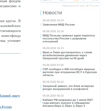
венным фондом
независимо и
Официальный курс ЦБ России
Новости
06.08.2026 16:23
вых кругах. В
Заявления МИД России
казначейских
отличающихся
06.08.2026 16:18
 инвестфонда
МИД Польши сравнил идею переноса
посольства России с разрывом
маг, уточняет
отношений
06.08.2026 16:13
Иран и Оман договорились о схеме
возобновления движения через
Ормузский пролив на 60 дней
06.08.2026 07:50
СКР сообщил о 640 погибших мирных
жителях при вторжении ВСУ в Курскую
область
06.08.2026 06:42
Залужный заявил, что Киев исчерпал
ресурс вооружений в конфликте
Испанией, пишут
06.08.2026 06:35
Кабмин РФ разрешил до 1 июля 2027
года импорт, выпуск и обращение
бензина Евро 2, Евро 3, Евро 4
я Кустова