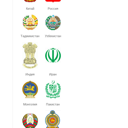
Китай
Россия
Таджикистан
Узбекистан
Индия
Иран
Монголия
Пакистан