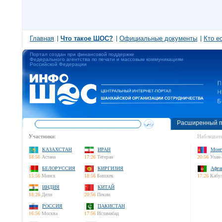
Главная
Что такое ШОС?
Официальные документы
Кто е
Портал создан при финансовой поддержке
Федерального агентства по печати и массовым коммуникациям
Российской Федерации
Расширенный п
Участники:
Наблюдате
КАЗАХСТАН
ИРАН
Монг
18:56
Астана
17:26
Тегеран
20:56
Улан-
БЕЛОРУССИЯ
КИРГИЗИЯ
Афга
15:56
Минск
18:56
Бишкек
17:26
Кабу
ИНДИЯ
КИТАЙ
18:26
Дели
20:56
Пекин
РОССИЯ
ПАКИСТАН
16:56
Москва
17:56
Исламабад