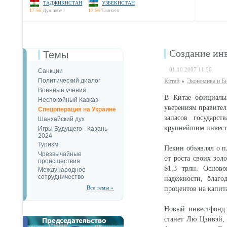
ТАДЖИКИСТАН
УЗБЕКИСТАН
17:56
Душанбе
17:56
Ташкент
Создание ин
Темы
01.10.2007 11:56
Санкции
Политический диалог
Китай
Экономика и Б
Военные учения
В Китае официаль
Неспокойный Кавказ
уверениям правител
Спецоперация на Украине
запасов государс
Шанхайский дух
крупнейшим инвест
Игры Будущего - Казань
2024
Туризм
Пекин объявлял о п
Чрезвычайные
от роста своих зо
происшествия
$1,3 трлн. Основ
Международное
сотрудничество
надежности, благо
Все темы »
процентов на капит
Новый инвестфонд 
станет Лю Цзивэй,