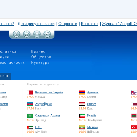
сть кто?
Дети рисуют сказки
О проекте
Контакты
Журнал "ИнфоШО
оиск
ли:
Партнеры по диалогу:
олия
Королевство Бахрейн
Армения
Батор
17:26
Манама
17:26
Ереван
17:2
нистан
Азербайджан
Египет
л
17:56
Баку
15:56
Каир
16:5
Саудовская Аравия
Кувейт
16:56
Эр-Рияд
16:56
Эль-Кувейт
16:5
ОАЭ
Мьянма
16:56
Абу-Даби
16:56
Нейпьидо
15:5