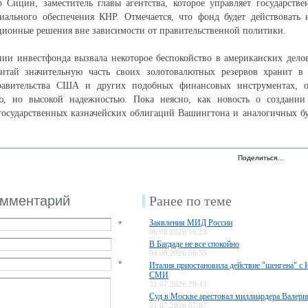
о Сицин, заместитель главы агентства, которое управляет государст
иального обеспечения КНР. Отмечается, что фонд будет действовать 
ионные решения вне зависимости от правительственной политики.
ии инвестфонда вызвала некоторое беспокойство в американских дело
итай значительную часть своих золотовалютных резервов хранит в 
равительства США и других подобных финансовых инструментах, 
ю, но высокой надежностью. Пока неясно, как новость о создании
государственных казначейских облигаций Вашингтона и аналогичных бу
Поделиться…
омментарий
Ранее по теме
Заявления МИД России
*
06.08.2026 16:23
В Багдаде не все спокойно
04.08.2026 06:55
*
Италия приостановила действие "шенгена" с 
СМИ
31.07.2026 20:43
Суд в Москве арестовал миллиардера Валери
31.07.2026 07:07