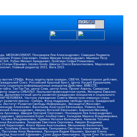
обода, MEDIUM-ORIENT, Пономарев Лев Александрович, Савицкая Людмила
Баданин Роман Сергеевич, Гликин Максим Александрович, Маняхин Петр
er SIA, Рубин Михаил Аркадьевич, Гройсман Софья Романовна,
Степан Юрьевич, Istories fonds, Шмагун Олеся Валентиновна, Мароховская
нолит, Главный редактор 2021, Вега 2021
Мы против СПИДа, Фонд защиты прав граждан, СВЕЧА, Гуманитарное действие,
 Гражданский Союз, Российский Красный Крест, Центр Хасдей Ерушалаим,
 Центр социально-информационных инициатив Действие, ВМЕСТЕ,
айга, Так-Так-Так, центр Сова, центр Анна, Проект Апрель, Самарская
Центр защиты СИБАЛЬТ, Уральская правозащитная группа, Женщины Евразии,
ка, Дальневосточный центр развития гражданских инициатив и социального
АВАМ ЧЕЛОВЕКА, Частное учреждение Совета Министров северных стран,
т развития прессы - Сибирь, Фонд поддержки свободы прессы, Гражданский
ы, Институт Развития Свободы Информации, Экозащита!-Женсовет,
ександр Алексеевич, Васильева Анастасия Евгеньевна, Ривина Анна
вгений Александрович, Аверин Виталий Евгеньевич, Барахоев Магомед
на Ароновна, Шведов Григорий Сергеевич, Пономарев Лев Александрович,
ксадрович, Цирульников Борис Альбертович, Халидова Марина Владимировна,
 Татьяна Владимировна, Чуркина Наталья Валерьевна, Акимова Татьяна
 Анна Васильевна, Захарова Светлана Сергеевна, Аверин Владимир
ксей Кириллович, Флиге Ирина Анатольевна, Мельникова Валентина
, Голубева Елена Николаевна, Ганнушкина Светлана Алексеевна, Закс
, Пастухова Анна Яковлевна, Прохоров Вадим Юрьевич, Шахова Елена
 Шабад Анатолий Ефимович, Сухих Дарья Николаевна, Орлов Олег Петрович,