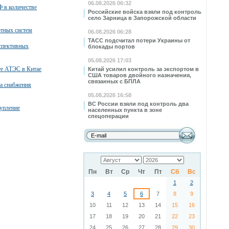
06.08.2026 06:32
 в количестве
Российские войска взяли под контроль
село Зарница в Запорожской области
тных систем
06.08.2026 06:28
ТАСС подсчитал потери Украины от
спективных
блокады портов
05.08.2026 17:03
те АТЭС в Китае
Китай усилил контроль за экспортом в
США товаров двойного назначения,
связанных с БПЛА
а снабжения
05.08.2026 16:58
ВС России взяли под контроль два
упление
населенных пункта в зоне
спецоперации
Пн
Вт
Ср
Чт
Пт
Сб
Вс
1
2
3
4
5
6
7
8
9
10
11
12
13
14
15
16
17
18
19
20
21
22
23
24
25
26
27
28
29
30