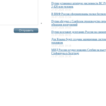
Путин установил штатную численность ВС РФ
2,426 млн человек
27.07.2026 19:45
В ВМФ России сформированы полки беспило
26.07.2026 11:54
Путин обсудил с Совбезом производство пер
*
образцов вооружений
23.07.2026 19:03
Путин возглавит делегацию России на самми
21.07.2026 18:32
Для Крыма будет создана защищенная систем
топливом
13.07.2026 19:18
МИД России осудил реакцию Сербии на выст
Стефанчука в Белграде
11.07.2026 20:38