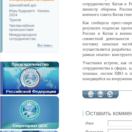
сотрудничеству Китая и Р
Шанхайский дух
министр обороны России
Игры Будущего - Казань
военного совета Китая ген
2024
Туризм
Как сообщила пресс-секре
Чрезвычайные
результате подписан прот
происшествия
России и Китая в военно
Международное
совместной деятельности
сотрудничество
поставку запасных част
Все темы »
осуществляется разработк
рамках опытно- конструкто
Участники встречи, как о
сотрудничества в сферах, 
техники, систем ПВО и п
находящейся на вооружени
Оставить комме
Имя
Фамилия