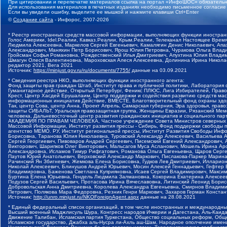
При цитировании и перепечатке материалов ссылка на портал «ИнфоШОС» обязательн
Для использования материалов в печатных изданиях необходимо письменное согласие
Если вы увидели ошибку, выделите ее мышкой и нажмите клавиши Ctrl+Enter
©
Создание сайта
- Инфорос, 2007-2026
* Реестр иностранных средств массовой информации, выполняющих функции иностранн
Голос Америки, Idel.Реалии, Кавказ.Реалии, Крым.Реалии, Телеканал Настоящее Время
Людмила Алексеевна, Маркелов Сергей Евгеньевич, Камалягин Денис Николаевич, Апах
Александрович, Маняхин Петр Борисович, Ярош Юлия Петровна, Чуракова Ольга Влади
Гройсман Софья Романовна, Рождественский Илья Дмитриевич, Апухтина Юлия Владимир
Шмагун Олеся Валентиновна, Мароховская Алеся Алексеевна, Долинина Ирина Никола
редактор 2021, Вега 2021
Источник:
https://minjust.gov.ru/ru/documents/7755/
данные на
03.09.2021
* Сведения реестра НКО, выполняющих функции иностранного агента:
Фонд защиты прав граждан Штаб, Институт права и публичной политики, Лаборатория
Гуманитарное действие, Открытый Петербург, Феникс ПЛЮС, Лига Избирателей, Правов
Крест, Центр Хасдей Ерушалаим, Центр поддержки и содействия развитию средств мас
информационных инициатив Действие, ВМЕСТЕ, Благотворительный фонд охраны здоров
Так, центр Сова, центр Анна, Проект Апрель, Самарская губерния, Эра здоровья, пр
защиты СИБАЛЬТ, Уральская правозащитная группа, Женщины Евразии, Рязанский Мемо
человека, Дальневосточный центр развития гражданских инициатив и социального пар
АКАДЕМИЯ ПО ПРАВАМ ЧЕЛОВЕКА, Частное учреждение Совета Министров северных стр
Массовой Информации, Институт развития прессы - Сибирь, Фонд поддержки свободы 
агентство МЕМО. РУ, Институт региональной прессы, Институт Развития Свободы Инф
Борисовна, Таранова Юлия Николаевна, Туровский Александр Алексеевич, Васильева 
Сергей Георгиевич, Пивоваров Андрей Сергеевич, Писемский Евгений Александрович,
Викторович, Шарипков Олег Викторович, Мальсагов Муса Асланович, Мошель Ирина Ар
Александровна, Исламов Тимур Рифгатович, Романова Ольга Евгеньевна, Щаров Серг
Паутов Юрий Анатольевич, Верховский Александр Маркович, Пислакова-Паркер Марина
Рачинский Ян Збигневич, Жемкова Елена Борисовна, Гудков Лев Дмитриевич, Иллари
Николай Алексеевич, Блинушов Андрей Юрьевич, Мосин Алексей Геннадьевич, Гефтер
Владимировна, Баженова Светлана Куприяновна, Исаев Сергей Владимирович, Максим
Буртина Елена Юрьевна, Гендель Людмила Залмановна, Кокорина Екатерина Алексеев
Подузов Сергей Васильевич, Протасова Ирина Вячеславовна, Литинский Леонид Борис
Добровольская Анна Дмитриевна, Королева Александра Евгеньевна, Смирнов Владими
Петрович, Полякова Мара Федоровна, Резник Генри Маркович, Захаров Герман Конста
Источник:
http://unro.minjust.ru/NKOForeignAgent.aspx
данные на
28.08.2021
* Единый федеральный список организаций, в том числе иностранных и международны
Высший военный Маджлисуль Шура, Конгресс народов Ичкерии и Дагестана, Аль-Каида, 
Движение Талибан, Исламская партия Туркестана, Общество социальных реформ, Общес
Исламское государство, Джабха аль-Нусра ли-Ахль аш-Шам, Народное ополчение имен