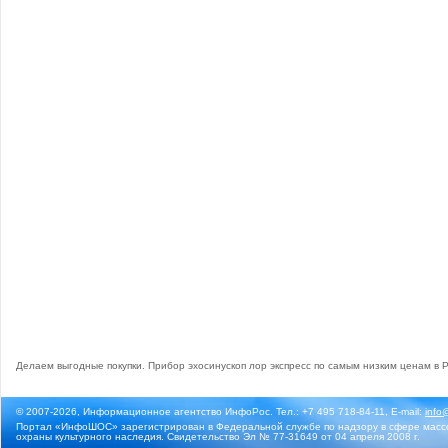
Делаем выгодные покупки. Прибор
эхосинускоп лор экспресс
по самым низким ценам в Р
© 2007-2026, Информационное агентство ИнфоРос. Тел.: +7 495 718-84-11, E-mail:
info
Портал «ИнфоШОС» зарегистрирован в Федеральной службе по надзору в сфере массо
охраны культурного наследия. Свидетельство Эл № 77-31649 от 04 апреля 2008 г.