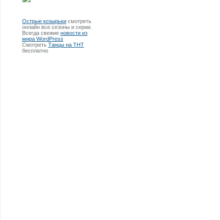
Острые козырьки
смотреть
онлайн все сезоны и серии.
Всегда свежие
новости из
мира WordPress
Смотреть
Танцы на ТНТ
бесплатно