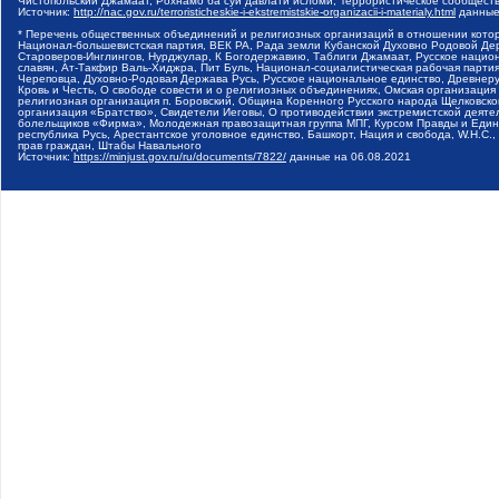
Чистопольский Джамаат, Рохнамо ба суи давлати исломи, Террористическое сообщест
Источник:
http://nac.gov.ru/terroristicheskie-i-ekstremistskie-organizacii-i-materialy.html
данные
* Перечень общественных объединений и религиозных организаций в отношении котор
Национал-большевистская партия, ВЕК РА, Рада земли Кубанской Духовно Родовой Де
Староверов-Инглингов, Нурджулар, К Богодержавию, Таблиги Джамаат, Русское наци
славян, Ат-Такфир Валь-Хиджра, Пит Буль, Национал-социалистическая рабочая парт
Череповца, Духовно-Родовая Держава Русь, Русское национальное единство, Древнер
Кровь и Честь, О свободе совести и о религиозных объединениях, Омская организаци
религиозная организация п. Боровский, Община Коренного Русского народа Щелковског
организация «Братство», Свидетели Иеговы, О противодействии экстремистской деяте
болельщиков «Фирма», Молодежная правозащитная группа МПГ, Курсом Правды и Единен
республика Русь, Арестантское уголовное единство, Башкорт, Нация и свобода, W.H.С
прав граждан, Штабы Навального
Источник:
https://minjust.gov.ru/ru/documents/7822/
данные на
06.08.2021