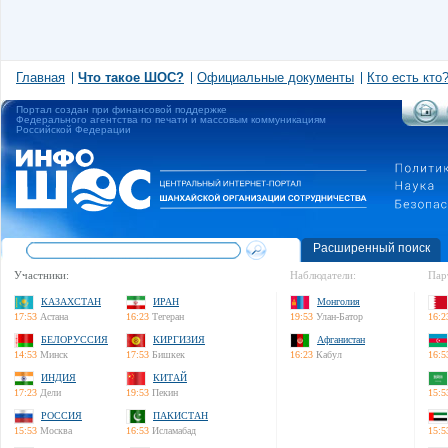
Главная
Что такое ШОС?
Официальные документы
Кто есть кто
Портал создан при финансовой поддержке
Федерального агентства по печати и массовым коммуникациям
Российской Федерации
Расширенный поиск
Участники:
Наблюдатели:
Пар
КАЗАХСТАН
ИРАН
Монголия
17:53
Астана
16:23
Тегеран
19:53
Улан-Батор
16:2
БЕЛОРУССИЯ
КИРГИЗИЯ
Афганистан
14:53
Минск
17:53
Бишкек
16:23
Кабул
16:5
ИНДИЯ
КИТАЙ
17:23
Дели
19:53
Пекин
15:5
РОССИЯ
ПАКИСТАН
15:53
Москва
16:53
Исламабад
15:5