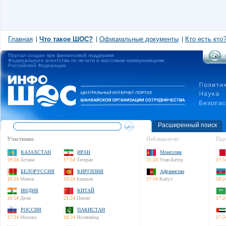
Главная
Что такое ШОС?
Официальные документы
Кто есть кто
Портал создан при финансовой поддержке
Федерального агентства по печати и массовым коммуникациям
Российской Федерации
Расширенный поиск
Участники:
Наблюдатели:
Пар
КАЗАХСТАН
ИРАН
Монголия
19:24
Астана
17:54
Тегеран
21:24
Улан-Батор
17:5
БЕЛОРУССИЯ
КИРГИЗИЯ
Афганистан
16:24
Минск
19:24
Бишкек
17:54
Кабул
18:2
ИНДИЯ
КИТАЙ
18:54
Дели
21:24
Пекин
17:2
РОССИЯ
ПАКИСТАН
17:24
Москва
18:24
Исламабад
17:2