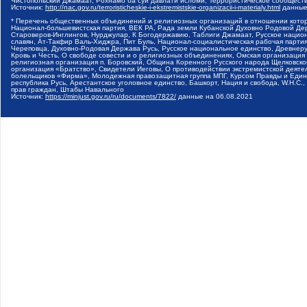
Чистопольский Джамаат, Рохнамо ба суи давлати исломи, Террористическое сообщест
Источник:
http://nac.gov.ru/terroristicheskie-i-ekstremistskie-organizacii-i-materialy.html
данные
* Перечень общественных объединений и религиозных организаций в отношении котор
Национал-большевистская партия, ВЕК РА, Рада земли Кубанской Духовно Родовой Де
Староверов-Инглингов, Нурджулар, К Богодержавию, Таблиги Джамаат, Русское наци
славян, Ат-Такфир Валь-Хиджра, Пит Буль, Национал-социалистическая рабочая парт
Череповца, Духовно-Родовая Держава Русь, Русское национальное единство, Древнер
Кровь и Честь, О свободе совести и о религиозных объединениях, Омская организаци
религиозная организация п. Боровский, Община Коренного Русского народа Щелковског
организация «Братство», Свидетели Иеговы, О противодействии экстремистской деяте
болельщиков «Фирма», Молодежная правозащитная группа МПГ, Курсом Правды и Единен
республика Русь, Арестантское уголовное единство, Башкорт, Нация и свобода, W.H.С
прав граждан, Штабы Навального
Источник:
https://minjust.gov.ru/ru/documents/7822/
данные на
06.08.2021