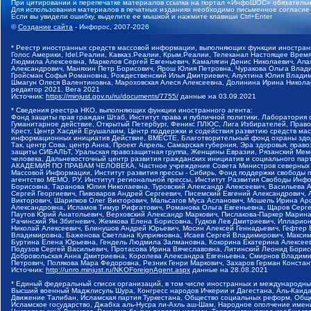
При цитировании и перепечатке материалов ссылка на портал «ИнфоШОС» обязательн
Для использования материалов в печатных изданиях необходимо письменное согласие
Если вы увидели ошибку, выделите ее мышкой и нажмите клавиши Ctrl+Enter
©
Создание сайта
- Инфорос, 2007-2026
* Реестр иностранных средств массовой информации, выполняющих функции иностранн
Голос Америки, Idel.Реалии, Кавказ.Реалии, Крым.Реалии, Телеканал Настоящее Время
Людмила Алексеевна, Маркелов Сергей Евгеньевич, Камалягин Денис Николаевич, Апах
Александрович, Маняхин Петр Борисович, Ярош Юлия Петровна, Чуракова Ольга Влади
Гройсман Софья Романовна, Рождественский Илья Дмитриевич, Апухтина Юлия Владимир
Шмагун Олеся Валентиновна, Мароховская Алеся Алексеевна, Долинина Ирина Никола
редактор 2021, Вега 2021
Источник:
https://minjust.gov.ru/ru/documents/7755/
данные на
03.09.2021
* Сведения реестра НКО, выполняющих функции иностранного агента:
Фонд защиты прав граждан Штаб, Институт права и публичной политики, Лаборатория
Гуманитарное действие, Открытый Петербург, Феникс ПЛЮС, Лига Избирателей, Правов
Крест, Центр Хасдей Ерушалаим, Центр поддержки и содействия развитию средств мас
информационных инициатив Действие, ВМЕСТЕ, Благотворительный фонд охраны здоров
Так, центр Сова, центр Анна, Проект Апрель, Самарская губерния, Эра здоровья, пр
защиты СИБАЛЬТ, Уральская правозащитная группа, Женщины Евразии, Рязанский Мемо
человека, Дальневосточный центр развития гражданских инициатив и социального пар
АКАДЕМИЯ ПО ПРАВАМ ЧЕЛОВЕКА, Частное учреждение Совета Министров северных стр
Массовой Информации, Институт развития прессы - Сибирь, Фонд поддержки свободы 
агентство МЕМО. РУ, Институт региональной прессы, Институт Развития Свободы Инф
Борисовна, Таранова Юлия Николаевна, Туровский Александр Алексеевич, Васильева 
Сергей Георгиевич, Пивоваров Андрей Сергеевич, Писемский Евгений Александрович,
Викторович, Шарипков Олег Викторович, Мальсагов Муса Асланович, Мошель Ирина Ар
Александровна, Исламов Тимур Рифгатович, Романова Ольга Евгеньевна, Щаров Серг
Паутов Юрий Анатольевич, Верховский Александр Маркович, Пислакова-Паркер Марина
Рачинский Ян Збигневич, Жемкова Елена Борисовна, Гудков Лев Дмитриевич, Иллари
Николай Алексеевич, Блинушов Андрей Юрьевич, Мосин Алексей Геннадьевич, Гефтер
Владимировна, Баженова Светлана Куприяновна, Исаев Сергей Владимирович, Максим
Буртина Елена Юрьевна, Гендель Людмила Залмановна, Кокорина Екатерина Алексеев
Подузов Сергей Васильевич, Протасова Ирина Вячеславовна, Литинский Леонид Борис
Добровольская Анна Дмитриевна, Королева Александра Евгеньевна, Смирнов Владими
Петрович, Полякова Мара Федоровна, Резник Генри Маркович, Захаров Герман Конста
Источник:
http://unro.minjust.ru/NKOForeignAgent.aspx
данные на
28.08.2021
* Единый федеральный список организаций, в том числе иностранных и международны
Высший военный Маджлисуль Шура, Конгресс народов Ичкерии и Дагестана, Аль-Каида, 
Движение Талибан, Исламская партия Туркестана, Общество социальных реформ, Общес
Исламское государство, Джабха аль-Нусра ли-Ахль аш-Шам, Народное ополчение имен