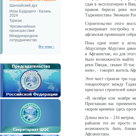
сдан в эксплуатацию в Ван
Шанхайский дух
правом берегах реки во
Игры Будущего - Казань
Таджикистана Эмомали Рах
2024
Туризм
Строительство этого мос
Чрезвычайные
осматривает постройку и
происшествия
афганская провинция собра
Международное
сотрудничество
Пока одни поют и аплод
Все темы »
Абдусатори Абдугани давно
в Афганистан, но для этог
было возможности выйти 
реки Пяндж, свыше 10 тыс.
ним», - говорит житель Аф
Этот мост строили три год
товарооборот между Тадж
пригласил строителей нача
«В октябре или ноябре м
Приглашаю вас применить
скором времени здесь прол
Длина моста – 216 метров,
районов это не просто те
возможность быть ближ
Афганистана.