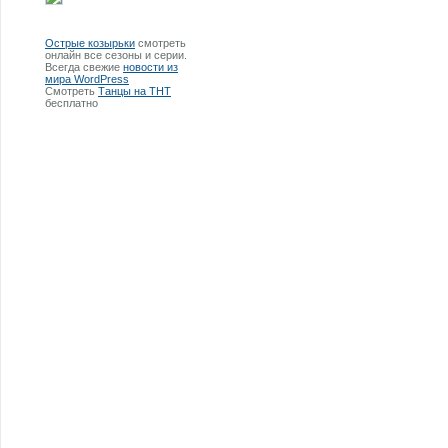
Острые козырьки
смотреть
онлайн все сезоны и серии.
Всегда свежие
новости из
мира WordPress
Смотреть
Танцы на ТНТ
бесплатно