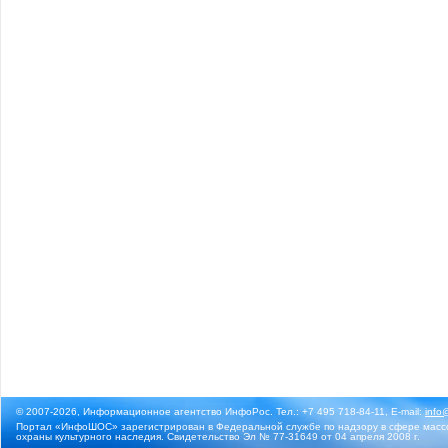
© 2007-2026, Информационное агентство ИнфоРос. Тел.: +7 495 718-84-11, E-mail:
info
Портал «ИнфоШОС» зарегистрирован в Федеральной службе по надзору в сфере массо
охраны культурного наследия. Свидетельство Эл № 77-31649 от 04 апреля 2008 г.