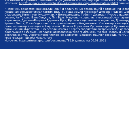
Чистопольский Джамаат, Рохнамо ба суи давлати исломи, Террористическое сообщест
Источник:
http://nac.gov.ru/terroristicheskie-i-ekstremistskie-organizacii-i-materialy.html
данные
* Перечень общественных объединений и религиозных организаций в отношении котор
Национал-большевистская партия, ВЕК РА, Рада земли Кубанской Духовно Родовой Де
Староверов-Инглингов, Нурджулар, К Богодержавию, Таблиги Джамаат, Русское наци
славян, Ат-Такфир Валь-Хиджра, Пит Буль, Национал-социалистическая рабочая парт
Череповца, Духовно-Родовая Держава Русь, Русское национальное единство, Древнер
Кровь и Честь, О свободе совести и о религиозных объединениях, Омская организаци
религиозная организация п. Боровский, Община Коренного Русского народа Щелковског
организация «Братство», Свидетели Иеговы, О противодействии экстремистской деяте
болельщиков «Фирма», Молодежная правозащитная группа МПГ, Курсом Правды и Единен
республика Русь, Арестантское уголовное единство, Башкорт, Нация и свобода, W.H.С
прав граждан, Штабы Навального
Источник:
https://minjust.gov.ru/ru/documents/7822/
данные на
06.08.2021