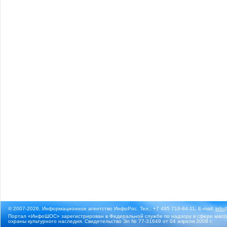
© 2007-2026, Информационное агентство ИнфоРос. Тел.: +7 495 718-84-11, E-mail:
info
Портал «ИнфоШОС» зарегистрирован в Федеральной службе по надзору в сфере массо
охраны культурного наследия. Свидетельство Эл № 77-31649 от 04 апреля 2008 г.