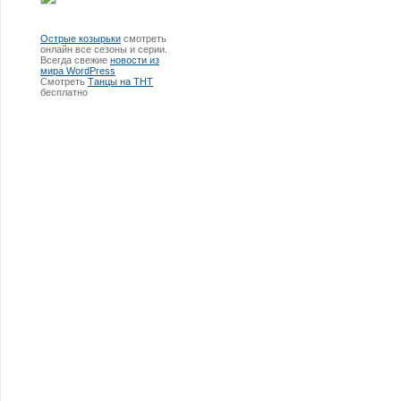
Острые козырьки
смотреть
онлайн все сезоны и серии.
Всегда свежие
новости из
мира WordPress
Смотреть
Танцы на ТНТ
бесплатно