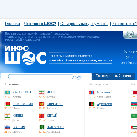
Главная
Что такое ШОС?
Официальные документы
Кто есть кто
Портал создан при финансовой поддержке
Федерального агентства по печати и массовым коммуникациям
Российской Федерации
Расширенный поиск
Участники:
Наблюдатели:
Пар
КАЗАХСТАН
ИРАН
Монголия
23:52
Астана
22:22
Тегеран
01:52
Улан-Батор
22:2
БЕЛОРУССИЯ
КИРГИЗИЯ
Афганистан
20:52
Минск
23:52
Бишкек
22:22
Кабул
22:5
ИНДИЯ
КИТАЙ
23:22
Дели
01:52
Пекин
21:5
РОССИЯ
ПАКИСТАН
21:52
Москва
22:52
Исламабад
21:5