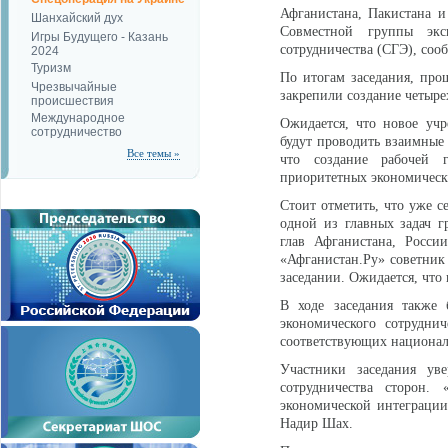
Афганистана, Пакистана и
Шанхайский дух
Совместной группы экс
Игры Будущего - Казань
сотрудничества (СГЭ), соо
2024
Туризм
По итогам заседания, про
Чрезвычайные
закрепили создание четыр
происшествия
Международное
Ожидается, что новое уч
сотрудничество
будут проводить взаимные 
Все темы »
что создание рабочей 
приоритетных экономически
Стоит отметить, что уже с
одной из главных задач г
глав Афганистана, Росси
«Афганистан.Ру» советник
заседании. Ожидается, что 
В ходе заседания также 
экономического сотрудни
соответствующих национал
Участники заседания ув
сотрудничества сторон.
экономической интеграции»
Надир Шах.