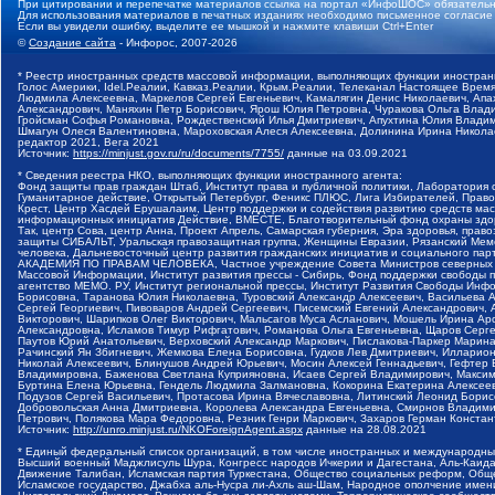
При цитировании и перепечатке материалов ссылка на портал «ИнфоШОС» обязательн
Для использования материалов в печатных изданиях необходимо письменное согласие
Если вы увидели ошибку, выделите ее мышкой и нажмите клавиши Ctrl+Enter
©
Создание сайта
- Инфорос, 2007-2026
* Реестр иностранных средств массовой информации, выполняющих функции иностранн
Голос Америки, Idel.Реалии, Кавказ.Реалии, Крым.Реалии, Телеканал Настоящее Время
Людмила Алексеевна, Маркелов Сергей Евгеньевич, Камалягин Денис Николаевич, Апах
Александрович, Маняхин Петр Борисович, Ярош Юлия Петровна, Чуракова Ольга Влади
Гройсман Софья Романовна, Рождественский Илья Дмитриевич, Апухтина Юлия Владимир
Шмагун Олеся Валентиновна, Мароховская Алеся Алексеевна, Долинина Ирина Никола
редактор 2021, Вега 2021
Источник:
https://minjust.gov.ru/ru/documents/7755/
данные на
03.09.2021
* Сведения реестра НКО, выполняющих функции иностранного агента:
Фонд защиты прав граждан Штаб, Институт права и публичной политики, Лаборатория
Гуманитарное действие, Открытый Петербург, Феникс ПЛЮС, Лига Избирателей, Правов
Крест, Центр Хасдей Ерушалаим, Центр поддержки и содействия развитию средств мас
информационных инициатив Действие, ВМЕСТЕ, Благотворительный фонд охраны здоров
Так, центр Сова, центр Анна, Проект Апрель, Самарская губерния, Эра здоровья, пр
защиты СИБАЛЬТ, Уральская правозащитная группа, Женщины Евразии, Рязанский Мемо
человека, Дальневосточный центр развития гражданских инициатив и социального пар
АКАДЕМИЯ ПО ПРАВАМ ЧЕЛОВЕКА, Частное учреждение Совета Министров северных стр
Массовой Информации, Институт развития прессы - Сибирь, Фонд поддержки свободы 
агентство МЕМО. РУ, Институт региональной прессы, Институт Развития Свободы Инф
Борисовна, Таранова Юлия Николаевна, Туровский Александр Алексеевич, Васильева 
Сергей Георгиевич, Пивоваров Андрей Сергеевич, Писемский Евгений Александрович,
Викторович, Шарипков Олег Викторович, Мальсагов Муса Асланович, Мошель Ирина Ар
Александровна, Исламов Тимур Рифгатович, Романова Ольга Евгеньевна, Щаров Серг
Паутов Юрий Анатольевич, Верховский Александр Маркович, Пислакова-Паркер Марина
Рачинский Ян Збигневич, Жемкова Елена Борисовна, Гудков Лев Дмитриевич, Иллари
Николай Алексеевич, Блинушов Андрей Юрьевич, Мосин Алексей Геннадьевич, Гефтер
Владимировна, Баженова Светлана Куприяновна, Исаев Сергей Владимирович, Максим
Буртина Елена Юрьевна, Гендель Людмила Залмановна, Кокорина Екатерина Алексеев
Подузов Сергей Васильевич, Протасова Ирина Вячеславовна, Литинский Леонид Борис
Добровольская Анна Дмитриевна, Королева Александра Евгеньевна, Смирнов Владими
Петрович, Полякова Мара Федоровна, Резник Генри Маркович, Захаров Герман Конста
Источник:
http://unro.minjust.ru/NKOForeignAgent.aspx
данные на
28.08.2021
* Единый федеральный список организаций, в том числе иностранных и международны
Высший военный Маджлисуль Шура, Конгресс народов Ичкерии и Дагестана, Аль-Каида, 
Движение Талибан, Исламская партия Туркестана, Общество социальных реформ, Общес
Исламское государство, Джабха аль-Нусра ли-Ахль аш-Шам, Народное ополчение имен