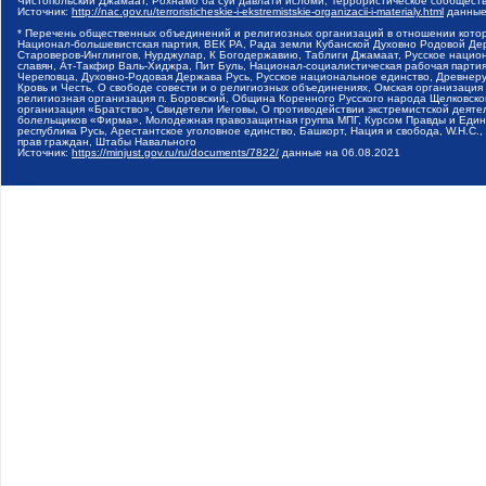
Чистопольский Джамаат, Рохнамо ба суи давлати исломи, Террористическое сообщест
Источник:
http://nac.gov.ru/terroristicheskie-i-ekstremistskie-organizacii-i-materialy.html
данные
* Перечень общественных объединений и религиозных организаций в отношении котор
Национал-большевистская партия, ВЕК РА, Рада земли Кубанской Духовно Родовой Де
Староверов-Инглингов, Нурджулар, К Богодержавию, Таблиги Джамаат, Русское наци
славян, Ат-Такфир Валь-Хиджра, Пит Буль, Национал-социалистическая рабочая парт
Череповца, Духовно-Родовая Держава Русь, Русское национальное единство, Древнер
Кровь и Честь, О свободе совести и о религиозных объединениях, Омская организаци
религиозная организация п. Боровский, Община Коренного Русского народа Щелковског
организация «Братство», Свидетели Иеговы, О противодействии экстремистской деяте
болельщиков «Фирма», Молодежная правозащитная группа МПГ, Курсом Правды и Единен
республика Русь, Арестантское уголовное единство, Башкорт, Нация и свобода, W.H.С
прав граждан, Штабы Навального
Источник:
https://minjust.gov.ru/ru/documents/7822/
данные на
06.08.2021