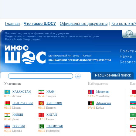
Главная
Что такое ШОС?
Официальные документы
Кто есть кто
Портал создан при финансовой поддержке
Федерального агентства по печати и массовым коммуникациям
Российской Федерации
Расширенный поиск
Участники:
Наблюдатели:
Пар
КАЗАХСТАН
ИРАН
Монголия
09:15
Астана
07:45
Тегеран
11:15
Улан-Батор
07:4
БЕЛОРУССИЯ
КИРГИЗИЯ
Афганистан
06:15
Минск
09:15
Бишкек
07:45
Кабул
08:1
ИНДИЯ
КИТАЙ
08:45
Дели
11:15
Пекин
07:1
РОССИЯ
ПАКИСТАН
07:15
Москва
08:15
Исламабад
07:1