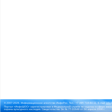
© 2007-2026, Информационное агентство ИнфоРос. Тел.: +7 495 718-84-11, E-mail:
info
Портал «ИнфоШОС» зарегистрирован в Федеральной службе по надзору в сфере массо
охраны культурного наследия. Свидетельство Эл № 77-31649 от 04 апреля 2008 г.