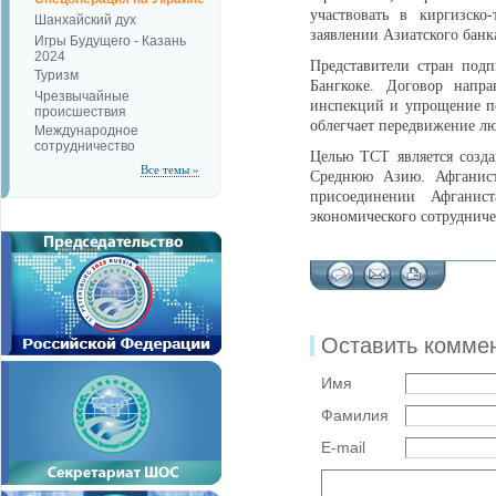
участвовать в киргизско
Шанхайский дух
заявлении Азиатского банк
Игры Будущего - Казань
2024
Представители стран подп
Туризм
Бангкоке. Договор напр
Чрезвычайные
инспекций и упрощение по
происшествия
облегчает передвижение лю
Международное
сотрудничество
Целью ТСТ является созд
Все темы »
Среднюю Азию. Афганист
присоединении Афганис
экономического сотрудничес
Оставить комме
Имя
Фамилия
E-mail