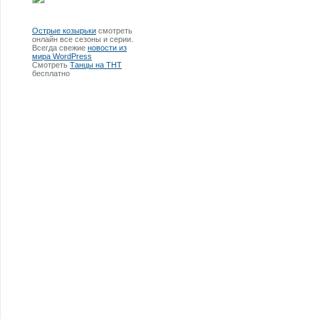
Острые козырьки
смотреть
онлайн все сезоны и серии.
Всегда свежие
новости из
мира WordPress
Смотреть
Танцы на ТНТ
бесплатно