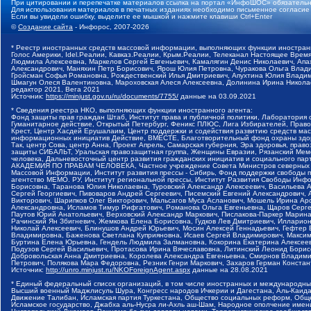
При цитировании и перепечатке материалов ссылка на портал «ИнфоШОС» обязательн
Для использования материалов в печатных изданиях необходимо письменное согласие
Если вы увидели ошибку, выделите ее мышкой и нажмите клавиши Ctrl+Enter
©
Создание сайта
- Инфорос, 2007-2026
* Реестр иностранных средств массовой информации, выполняющих функции иностранн
Голос Америки, Idel.Реалии, Кавказ.Реалии, Крым.Реалии, Телеканал Настоящее Время
Людмила Алексеевна, Маркелов Сергей Евгеньевич, Камалягин Денис Николаевич, Апах
Александрович, Маняхин Петр Борисович, Ярош Юлия Петровна, Чуракова Ольга Влади
Гройсман Софья Романовна, Рождественский Илья Дмитриевич, Апухтина Юлия Владимир
Шмагун Олеся Валентиновна, Мароховская Алеся Алексеевна, Долинина Ирина Никола
редактор 2021, Вега 2021
Источник:
https://minjust.gov.ru/ru/documents/7755/
данные на
03.09.2021
* Сведения реестра НКО, выполняющих функции иностранного агента:
Фонд защиты прав граждан Штаб, Институт права и публичной политики, Лаборатория
Гуманитарное действие, Открытый Петербург, Феникс ПЛЮС, Лига Избирателей, Правов
Крест, Центр Хасдей Ерушалаим, Центр поддержки и содействия развитию средств мас
информационных инициатив Действие, ВМЕСТЕ, Благотворительный фонд охраны здоров
Так, центр Сова, центр Анна, Проект Апрель, Самарская губерния, Эра здоровья, пр
защиты СИБАЛЬТ, Уральская правозащитная группа, Женщины Евразии, Рязанский Мемо
человека, Дальневосточный центр развития гражданских инициатив и социального пар
АКАДЕМИЯ ПО ПРАВАМ ЧЕЛОВЕКА, Частное учреждение Совета Министров северных стр
Массовой Информации, Институт развития прессы - Сибирь, Фонд поддержки свободы 
агентство МЕМО. РУ, Институт региональной прессы, Институт Развития Свободы Инф
Борисовна, Таранова Юлия Николаевна, Туровский Александр Алексеевич, Васильева 
Сергей Георгиевич, Пивоваров Андрей Сергеевич, Писемский Евгений Александрович,
Викторович, Шарипков Олег Викторович, Мальсагов Муса Асланович, Мошель Ирина Ар
Александровна, Исламов Тимур Рифгатович, Романова Ольга Евгеньевна, Щаров Серг
Паутов Юрий Анатольевич, Верховский Александр Маркович, Пислакова-Паркер Марина
Рачинский Ян Збигневич, Жемкова Елена Борисовна, Гудков Лев Дмитриевич, Иллари
Николай Алексеевич, Блинушов Андрей Юрьевич, Мосин Алексей Геннадьевич, Гефтер
Владимировна, Баженова Светлана Куприяновна, Исаев Сергей Владимирович, Максим
Буртина Елена Юрьевна, Гендель Людмила Залмановна, Кокорина Екатерина Алексеев
Подузов Сергей Васильевич, Протасова Ирина Вячеславовна, Литинский Леонид Борис
Добровольская Анна Дмитриевна, Королева Александра Евгеньевна, Смирнов Владими
Петрович, Полякова Мара Федоровна, Резник Генри Маркович, Захаров Герман Конста
Источник:
http://unro.minjust.ru/NKOForeignAgent.aspx
данные на
28.08.2021
* Единый федеральный список организаций, в том числе иностранных и международны
Высший военный Маджлисуль Шура, Конгресс народов Ичкерии и Дагестана, Аль-Каида, 
Движение Талибан, Исламская партия Туркестана, Общество социальных реформ, Общес
Исламское государство, Джабха аль-Нусра ли-Ахль аш-Шам, Народное ополчение имен