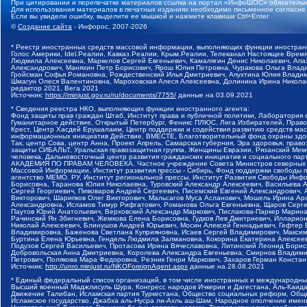
При цитировании и перепечатке материалов ссылка на портал «ИнфоШОС» обязательн
Для использования материалов в печатных изданиях необходимо письменное согласие
Если вы увидели ошибку, выделите ее мышкой и нажмите клавиши Ctrl+Enter
©
Создание сайта
- Инфорос, 2007-2026
* Реестр иностранных средств массовой информации, выполняющих функции иностранн
Голос Америки, Idel.Реалии, Кавказ.Реалии, Крым.Реалии, Телеканал Настоящее Время
Людмила Алексеевна, Маркелов Сергей Евгеньевич, Камалягин Денис Николаевич, Апах
Александрович, Маняхин Петр Борисович, Ярош Юлия Петровна, Чуракова Ольга Влади
Гройсман Софья Романовна, Рождественский Илья Дмитриевич, Апухтина Юлия Владимир
Шмагун Олеся Валентиновна, Мароховская Алеся Алексеевна, Долинина Ирина Никола
редактор 2021, Вега 2021
Источник:
https://minjust.gov.ru/ru/documents/7755/
данные на
03.09.2021
* Сведения реестра НКО, выполняющих функции иностранного агента:
Фонд защиты прав граждан Штаб, Институт права и публичной политики, Лаборатория
Гуманитарное действие, Открытый Петербург, Феникс ПЛЮС, Лига Избирателей, Правов
Крест, Центр Хасдей Ерушалаим, Центр поддержки и содействия развитию средств мас
информационных инициатив Действие, ВМЕСТЕ, Благотворительный фонд охраны здоров
Так, центр Сова, центр Анна, Проект Апрель, Самарская губерния, Эра здоровья, пр
защиты СИБАЛЬТ, Уральская правозащитная группа, Женщины Евразии, Рязанский Мемо
человека, Дальневосточный центр развития гражданских инициатив и социального пар
АКАДЕМИЯ ПО ПРАВАМ ЧЕЛОВЕКА, Частное учреждение Совета Министров северных стр
Массовой Информации, Институт развития прессы - Сибирь, Фонд поддержки свободы 
агентство МЕМО. РУ, Институт региональной прессы, Институт Развития Свободы Инф
Борисовна, Таранова Юлия Николаевна, Туровский Александр Алексеевич, Васильева 
Сергей Георгиевич, Пивоваров Андрей Сергеевич, Писемский Евгений Александрович,
Викторович, Шарипков Олег Викторович, Мальсагов Муса Асланович, Мошель Ирина Ар
Александровна, Исламов Тимур Рифгатович, Романова Ольга Евгеньевна, Щаров Серг
Паутов Юрий Анатольевич, Верховский Александр Маркович, Пислакова-Паркер Марина
Рачинский Ян Збигневич, Жемкова Елена Борисовна, Гудков Лев Дмитриевич, Иллари
Николай Алексеевич, Блинушов Андрей Юрьевич, Мосин Алексей Геннадьевич, Гефтер
Владимировна, Баженова Светлана Куприяновна, Исаев Сергей Владимирович, Максим
Буртина Елена Юрьевна, Гендель Людмила Залмановна, Кокорина Екатерина Алексеев
Подузов Сергей Васильевич, Протасова Ирина Вячеславовна, Литинский Леонид Борис
Добровольская Анна Дмитриевна, Королева Александра Евгеньевна, Смирнов Владими
Петрович, Полякова Мара Федоровна, Резник Генри Маркович, Захаров Герман Конста
Источник:
http://unro.minjust.ru/NKOForeignAgent.aspx
данные на
28.08.2021
* Единый федеральный список организаций, в том числе иностранных и международны
Высший военный Маджлисуль Шура, Конгресс народов Ичкерии и Дагестана, Аль-Каида, 
Движение Талибан, Исламская партия Туркестана, Общество социальных реформ, Общес
Исламское государство, Джабха аль-Нусра ли-Ахль аш-Шам, Народное ополчение имен