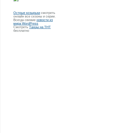
Острые козырьки
смотреть
онлайн все сезоны и серии.
Всегда свежие
новости из
мира WordPress
Смотреть
Танцы на ТНТ
бесплатно