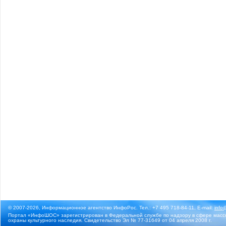
© 2007-2026, Информационное агентство ИнфоРос. Тел.: +7 495 718-84-11, E-mail:
info
Портал «ИнфоШОС» зарегистрирован в Федеральной службе по надзору в сфере массо
охраны культурного наследия. Свидетельство Эл № 77-31649 от 04 апреля 2008 г.