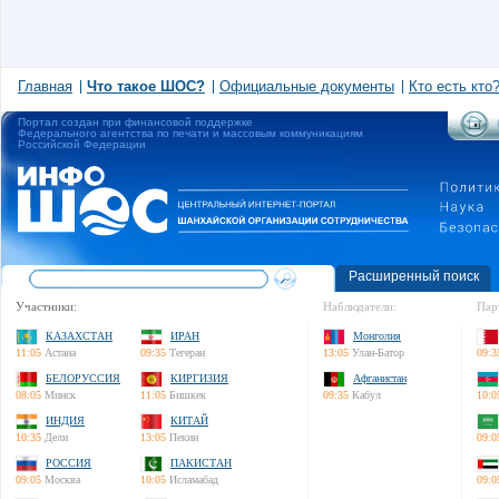
Главная
Что такое ШОС?
Официальные документы
Кто есть кто
Портал создан при финансовой поддержке
Федерального агентства по печати и массовым коммуникациям
Российской Федерации
Расширенный поиск
Участники:
Наблюдатели:
Пар
КАЗАХСТАН
ИРАН
Монголия
11:05
Астана
09:35
Тегеран
13:05
Улан-Батор
09:3
БЕЛОРУССИЯ
КИРГИЗИЯ
Афганистан
08:05
Минск
11:05
Бишкек
09:35
Кабул
10:0
ИНДИЯ
КИТАЙ
10:35
Дели
13:05
Пекин
09:0
РОССИЯ
ПАКИСТАН
09:05
Москва
10:05
Исламабад
09:0