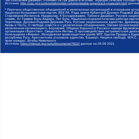
Чистопольский Джамаат, Рохнамо ба суи давлати исломи, Террористическое сообщест
Источник:
http://nac.gov.ru/terroristicheskie-i-ekstremistskie-organizacii-i-materialy.html
данные
* Перечень общественных объединений и религиозных организаций в отношении котор
Национал-большевистская партия, ВЕК РА, Рада земли Кубанской Духовно Родовой Де
Староверов-Инглингов, Нурджулар, К Богодержавию, Таблиги Джамаат, Русское наци
славян, Ат-Такфир Валь-Хиджра, Пит Буль, Национал-социалистическая рабочая парт
Череповца, Духовно-Родовая Держава Русь, Русское национальное единство, Древнер
Кровь и Честь, О свободе совести и о религиозных объединениях, Омская организаци
религиозная организация п. Боровский, Община Коренного Русского народа Щелковског
организация «Братство», Свидетели Иеговы, О противодействии экстремистской деяте
болельщиков «Фирма», Молодежная правозащитная группа МПГ, Курсом Правды и Единен
республика Русь, Арестантское уголовное единство, Башкорт, Нация и свобода, W.H.С
прав граждан, Штабы Навального
Источник:
https://minjust.gov.ru/ru/documents/7822/
данные на
06.08.2021