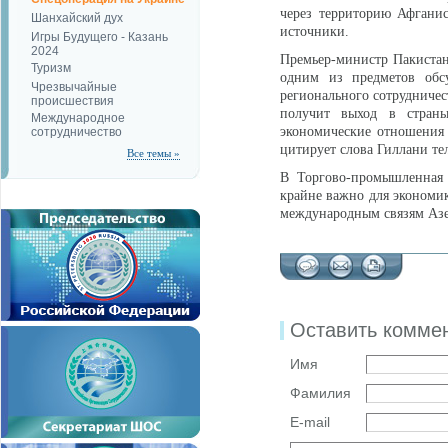
через территорию Афганис
Шанхайский дух
источники.
Игры Будущего - Казань
2024
Премьер-министр Пакистана
Туризм
одним из предметов обс
Чрезвычайные
регионального сотрудничес
происшествия
получит выход в страны
Международное
экономические отношения
сотрудничество
цитирует слова Гиллани те
Все темы »
В Торгово-промышленная 
крайне важно для экономи
международным связям Аз
Оставить комме
Имя
Фамилия
E-mail