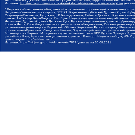
Чистопольский Джамаат, Рохнамо ба суи давлати исломи, Террористическое сообщест
Источник:
http://nac.gov.ru/terroristicheskie-i-ekstremistskie-organizacii-i-materialy.html
данные
* Перечень общественных объединений и религиозных организаций в отношении котор
Национал-большевистская партия, ВЕК РА, Рада земли Кубанской Духовно Родовой Де
Староверов-Инглингов, Нурджулар, К Богодержавию, Таблиги Джамаат, Русское наци
славян, Ат-Такфир Валь-Хиджра, Пит Буль, Национал-социалистическая рабочая парт
Череповца, Духовно-Родовая Держава Русь, Русское национальное единство, Древнер
Кровь и Честь, О свободе совести и о религиозных объединениях, Омская организаци
религиозная организация п. Боровский, Община Коренного Русского народа Щелковског
организация «Братство», Свидетели Иеговы, О противодействии экстремистской деяте
болельщиков «Фирма», Молодежная правозащитная группа МПГ, Курсом Правды и Единен
республика Русь, Арестантское уголовное единство, Башкорт, Нация и свобода, W.H.С
прав граждан, Штабы Навального
Источник:
https://minjust.gov.ru/ru/documents/7822/
данные на
06.08.2021