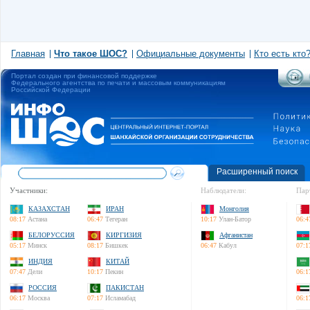
Главная
Что такое ШОС?
Официальные документы
Кто есть кто
Портал создан при финансовой поддержке
Федерального агентства по печати и массовым коммуникациям
Российской Федерации
Расширенный поиск
Участники:
Наблюдатели:
Пар
КАЗАХСТАН
ИРАН
Монголия
08:17
Астана
06:47
Тегеран
10:17
Улан-Батор
06:4
БЕЛОРУССИЯ
КИРГИЗИЯ
Афганистан
05:17
Минск
08:17
Бишкек
06:47
Кабул
07:1
ИНДИЯ
КИТАЙ
07:47
Дели
10:17
Пекин
06:1
РОССИЯ
ПАКИСТАН
06:17
Москва
07:17
Исламабад
06:1