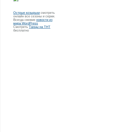
Острые козырьки
смотреть
онлайн все сезоны и серии.
Всегда свежие
новости из
мира WordPress
Смотреть
Танцы на ТНТ
бесплатно