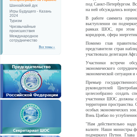
под Санкт-Петербургом. Вс
Шанхайский дух
на ней обсуждались вопрос
Игры Будущего - Казань
2024
В работе саммита приня
Туризм
выступлении он подчеркну
Чрезвычайные
рамках ШОС, при этом 
происшествия
коридоров, сфера энергет
Международное
сотрудничество
Помимо глав правительс
Все темы »
представители стран наблю
участвовала делегация Аф
Участники встречи обс
экономического сотрудни
экономической ситуация и
Премьер государственн
руководителей Центроб
целесообразно создать с
участники ШОС должны об
территории пространства. 
особых экономических зон
Вэнь Цзябао по углублени
"Нам действительно надо
валюте. Наши министры фи
подчеркнул Путин. Глава 