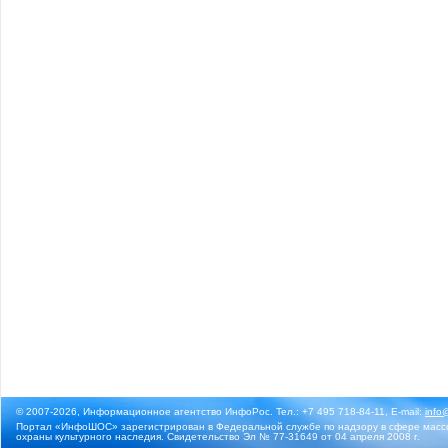
© 2007-2026, Информационное агентство ИнфоРос. Тел.: +7 495 718-84-11, E-mail:
info
Портал «ИнфоШОС» зарегистрирован в Федеральной службе по надзору в сфере массо
охраны культурного наследия. Свидетельство Эл № 77-31649 от 04 апреля 2008 г.