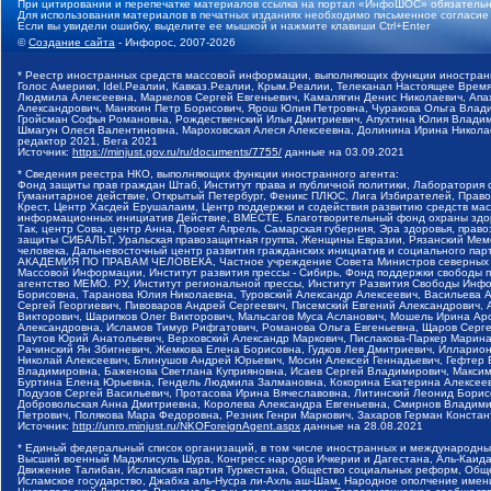
При цитировании и перепечатке материалов ссылка на портал «ИнфоШОС» обязательн
Для использования материалов в печатных изданиях необходимо письменное согласие
Если вы увидели ошибку, выделите ее мышкой и нажмите клавиши Ctrl+Enter
©
Создание сайта
- Инфорос, 2007-2026
* Реестр иностранных средств массовой информации, выполняющих функции иностранн
Голос Америки, Idel.Реалии, Кавказ.Реалии, Крым.Реалии, Телеканал Настоящее Время
Людмила Алексеевна, Маркелов Сергей Евгеньевич, Камалягин Денис Николаевич, Апах
Александрович, Маняхин Петр Борисович, Ярош Юлия Петровна, Чуракова Ольга Влади
Гройсман Софья Романовна, Рождественский Илья Дмитриевич, Апухтина Юлия Владимир
Шмагун Олеся Валентиновна, Мароховская Алеся Алексеевна, Долинина Ирина Никола
редактор 2021, Вега 2021
Источник:
https://minjust.gov.ru/ru/documents/7755/
данные на
03.09.2021
* Сведения реестра НКО, выполняющих функции иностранного агента:
Фонд защиты прав граждан Штаб, Институт права и публичной политики, Лаборатория
Гуманитарное действие, Открытый Петербург, Феникс ПЛЮС, Лига Избирателей, Правов
Крест, Центр Хасдей Ерушалаим, Центр поддержки и содействия развитию средств мас
информационных инициатив Действие, ВМЕСТЕ, Благотворительный фонд охраны здоров
Так, центр Сова, центр Анна, Проект Апрель, Самарская губерния, Эра здоровья, пр
защиты СИБАЛЬТ, Уральская правозащитная группа, Женщины Евразии, Рязанский Мемо
человека, Дальневосточный центр развития гражданских инициатив и социального пар
АКАДЕМИЯ ПО ПРАВАМ ЧЕЛОВЕКА, Частное учреждение Совета Министров северных стр
Массовой Информации, Институт развития прессы - Сибирь, Фонд поддержки свободы 
агентство МЕМО. РУ, Институт региональной прессы, Институт Развития Свободы Инф
Борисовна, Таранова Юлия Николаевна, Туровский Александр Алексеевич, Васильева 
Сергей Георгиевич, Пивоваров Андрей Сергеевич, Писемский Евгений Александрович,
Викторович, Шарипков Олег Викторович, Мальсагов Муса Асланович, Мошель Ирина Ар
Александровна, Исламов Тимур Рифгатович, Романова Ольга Евгеньевна, Щаров Серг
Паутов Юрий Анатольевич, Верховский Александр Маркович, Пислакова-Паркер Марина
Рачинский Ян Збигневич, Жемкова Елена Борисовна, Гудков Лев Дмитриевич, Иллари
Николай Алексеевич, Блинушов Андрей Юрьевич, Мосин Алексей Геннадьевич, Гефтер
Владимировна, Баженова Светлана Куприяновна, Исаев Сергей Владимирович, Максим
Буртина Елена Юрьевна, Гендель Людмила Залмановна, Кокорина Екатерина Алексеев
Подузов Сергей Васильевич, Протасова Ирина Вячеславовна, Литинский Леонид Борис
Добровольская Анна Дмитриевна, Королева Александра Евгеньевна, Смирнов Владими
Петрович, Полякова Мара Федоровна, Резник Генри Маркович, Захаров Герман Конста
Источник:
http://unro.minjust.ru/NKOForeignAgent.aspx
данные на
28.08.2021
* Единый федеральный список организаций, в том числе иностранных и международны
Высший военный Маджлисуль Шура, Конгресс народов Ичкерии и Дагестана, Аль-Каида, 
Движение Талибан, Исламская партия Туркестана, Общество социальных реформ, Общес
Исламское государство, Джабха аль-Нусра ли-Ахль аш-Шам, Народное ополчение имен