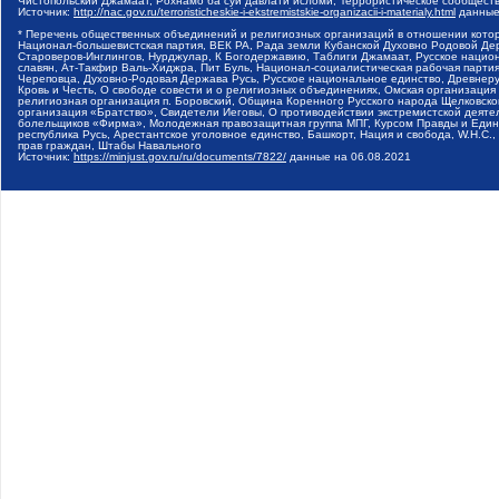
Чистопольский Джамаат, Рохнамо ба суи давлати исломи, Террористическое сообщест
Источник:
http://nac.gov.ru/terroristicheskie-i-ekstremistskie-organizacii-i-materialy.html
данные
* Перечень общественных объединений и религиозных организаций в отношении котор
Национал-большевистская партия, ВЕК РА, Рада земли Кубанской Духовно Родовой Де
Староверов-Инглингов, Нурджулар, К Богодержавию, Таблиги Джамаат, Русское наци
славян, Ат-Такфир Валь-Хиджра, Пит Буль, Национал-социалистическая рабочая парт
Череповца, Духовно-Родовая Держава Русь, Русское национальное единство, Древнер
Кровь и Честь, О свободе совести и о религиозных объединениях, Омская организаци
религиозная организация п. Боровский, Община Коренного Русского народа Щелковског
организация «Братство», Свидетели Иеговы, О противодействии экстремистской деяте
болельщиков «Фирма», Молодежная правозащитная группа МПГ, Курсом Правды и Единен
республика Русь, Арестантское уголовное единство, Башкорт, Нация и свобода, W.H.С
прав граждан, Штабы Навального
Источник:
https://minjust.gov.ru/ru/documents/7822/
данные на
06.08.2021