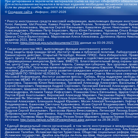
При цитировании и перепечатке материалов ссылка на портал «ИнфоШОС» обязательн
Для использования материалов в печатных изданиях необходимо письменное согласие
Если вы увидели ошибку, выделите ее мышкой и нажмите клавиши Ctrl+Enter
©
Создание сайта
- Инфорос, 2007-2026
* Реестр иностранных средств массовой информации, выполняющих функции иностранн
Голос Америки, Idel.Реалии, Кавказ.Реалии, Крым.Реалии, Телеканал Настоящее Время
Людмила Алексеевна, Маркелов Сергей Евгеньевич, Камалягин Денис Николаевич, Апах
Александрович, Маняхин Петр Борисович, Ярош Юлия Петровна, Чуракова Ольга Влади
Гройсман Софья Романовна, Рождественский Илья Дмитриевич, Апухтина Юлия Владимир
Шмагун Олеся Валентиновна, Мароховская Алеся Алексеевна, Долинина Ирина Никола
редактор 2021, Вега 2021
Источник:
https://minjust.gov.ru/ru/documents/7755/
данные на
03.09.2021
* Сведения реестра НКО, выполняющих функции иностранного агента:
Фонд защиты прав граждан Штаб, Институт права и публичной политики, Лаборатория
Гуманитарное действие, Открытый Петербург, Феникс ПЛЮС, Лига Избирателей, Правов
Крест, Центр Хасдей Ерушалаим, Центр поддержки и содействия развитию средств мас
информационных инициатив Действие, ВМЕСТЕ, Благотворительный фонд охраны здоров
Так, центр Сова, центр Анна, Проект Апрель, Самарская губерния, Эра здоровья, пр
защиты СИБАЛЬТ, Уральская правозащитная группа, Женщины Евразии, Рязанский Мемо
человека, Дальневосточный центр развития гражданских инициатив и социального пар
АКАДЕМИЯ ПО ПРАВАМ ЧЕЛОВЕКА, Частное учреждение Совета Министров северных стр
Массовой Информации, Институт развития прессы - Сибирь, Фонд поддержки свободы 
агентство МЕМО. РУ, Институт региональной прессы, Институт Развития Свободы Инф
Борисовна, Таранова Юлия Николаевна, Туровский Александр Алексеевич, Васильева 
Сергей Георгиевич, Пивоваров Андрей Сергеевич, Писемский Евгений Александрович,
Викторович, Шарипков Олег Викторович, Мальсагов Муса Асланович, Мошель Ирина Ар
Александровна, Исламов Тимур Рифгатович, Романова Ольга Евгеньевна, Щаров Серг
Паутов Юрий Анатольевич, Верховский Александр Маркович, Пислакова-Паркер Марина
Рачинский Ян Збигневич, Жемкова Елена Борисовна, Гудков Лев Дмитриевич, Иллари
Николай Алексеевич, Блинушов Андрей Юрьевич, Мосин Алексей Геннадьевич, Гефтер
Владимировна, Баженова Светлана Куприяновна, Исаев Сергей Владимирович, Максим
Буртина Елена Юрьевна, Гендель Людмила Залмановна, Кокорина Екатерина Алексеев
Подузов Сергей Васильевич, Протасова Ирина Вячеславовна, Литинский Леонид Борис
Добровольская Анна Дмитриевна, Королева Александра Евгеньевна, Смирнов Владими
Петрович, Полякова Мара Федоровна, Резник Генри Маркович, Захаров Герман Конста
Источник:
http://unro.minjust.ru/NKOForeignAgent.aspx
данные на
28.08.2021
* Единый федеральный список организаций, в том числе иностранных и международны
Высший военный Маджлисуль Шура, Конгресс народов Ичкерии и Дагестана, Аль-Каида, 
Движение Талибан, Исламская партия Туркестана, Общество социальных реформ, Общес
Исламское государство, Джабха аль-Нусра ли-Ахль аш-Шам, Народное ополчение имен