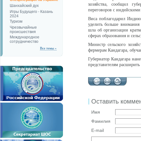
хозяйства, сообщил губ
Шанхайский дух
переговоров с индийскими
Игры Будущего - Казань
2024
Виса поблагодарил Индию
Туризм
уделить больше внимания 
Чрезвычайные
шла об организации кратк
происшествия
сферах образования и сель
Международное
сотрудничество
Министр сельского хозяйс
Все темы »
фермерам Кандагара, обуч
Губернатор Кандагара нане
представителям расширить 
Оставить комме
Имя
Фамилия
E-mail