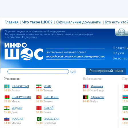
Главная
Что такое ШОС?
Официальные документы
Кто есть кто
Портал создан при финансовой поддержке
Федерального агентства по печати и массовым коммуникациям
Российской Федерации
Расширенный поиск
Участники:
Наблюдатели:
Пар
КАЗАХСТАН
ИРАН
Монголия
16:10
Астана
14:40
Тегеран
18:10
Улан-Батор
14:4
БЕЛОРУССИЯ
КИРГИЗИЯ
Афганистан
13:10
Минск
16:10
Бишкек
14:40
Кабул
15:1
ИНДИЯ
КИТАЙ
15:40
Дели
18:10
Пекин
14:1
РОССИЯ
ПАКИСТАН
14:10
Москва
15:10
Исламабад
14:1