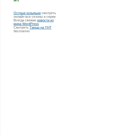
Острые козырьки
смотреть
онлайн все сезоны и серии.
Всегда свежие
новости из
мира WordPress
Смотреть
Танцы на ТНТ
бесплатно