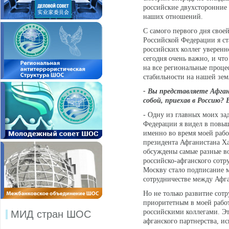
российские двухсторонние
наших отношений.
С самого первого дня свое
Российской Федерации я ст
российских коллег уверенн
сегодня очень важно, и чт
на все региональные проце
стабильности на нашей зе
- Вы представляете Афган
собой, приехав в Россию?
- Одну из главных моих за
Федерации я видел в повы
именно во время моей рабо
президента Афганистана Ха
обсуждены самые разные в
российско-афганского сотру
Москву стало подписание 
сотрудничестве между Афг
Но не только развитие сот
приоритетным в моей рабо
российскими коллегами. Эт
МИД стран ШОС
афганского партнерства, и