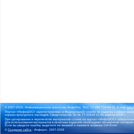
© 2007-2026, Информационное агентство ИнфоРос. Тел.: +7 495 718-84-11, E-mail:
info
Портал «ИнфоШОС» зарегистрирован в Федеральной службе по надзору в сфере массо
охраны культурного наследия. Свидетельство Эл № 77-31649 от 04 апреля 2008 г.
При цитировании и перепечатке материалов ссылка на портал «ИнфоШОС» обязательн
Для использования материалов в печатных изданиях необходимо письменное согласие
Если вы увидели ошибку, выделите ее мышкой и нажмите клавиши Ctrl+Enter
©
Создание сайта
- Инфорос, 2007-2026