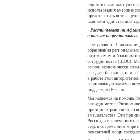
одним из главных пунктов
использования американск
предотвратить возвращение
главная и единственная зад
- Рассчитывает ли Афгани
а также на региональную 
- Безусловно. В последние
образования региональных 
оптимизмом и большим инт
сотрудничества (ШОС). Мы
регион экономически сильн
соседи и близкие к нам ре
в работе этой авторитетно
официальную заявку о вст
поддержала Россия.
Мы надеемся на помощь Ро
сотрудничества. Экономиче
принципах рыночной и сво
вмешательства. Эти принц
России, и в конечном итог
ведь в современном мире и
показателей мощи государс