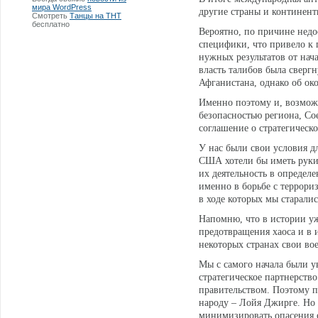
мира WordPress
другие страны и континент
Смотреть
Танцы на ТНТ
бесплатно
Вероятно, по причине недо
специфики, что привело к 
нужных результатов от нач
власть талибов была сверг
Афганистана, однако об ок
Именно поэтому и, возможн
безопасностью региона, С
соглашение о стратегическо
У нас были свои условия дл
США хотели бы иметь руки 
их деятельность в определе
именно в борьбе с террори
в ходе которых мы старалис
Напомню, что в истории у
предотвращения хаоса и в 
некоторых странах свои вое
Мы с самого начала были у
стратегическое партнерств
правительством. Поэтому п
народу – Лойя Джирге. Но 
минимизировать опасения с