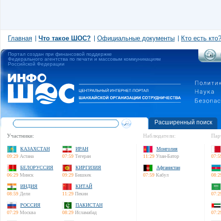
Главная
Что такое ШОС?
Официальные документы
Кто есть кто
Портал создан при финансовой поддержке
Федерального агентства по печати и массовым коммуникациям
Российской Федерации
Расширенный поиск
Участники:
Наблюдатели:
Пар
КАЗАХСТАН
ИРАН
Монголия
09:29
Астана
07:59
Тегеран
11:29
Улан-Батор
07:5
БЕЛОРУССИЯ
КИРГИЗИЯ
Афганистан
06:29
Минск
09:29
Бишкек
07:59
Кабул
08:2
ИНДИЯ
КИТАЙ
08:59
Дели
11:29
Пекин
07:2
РОССИЯ
ПАКИСТАН
07:29
Москва
08:29
Исламабад
07:2