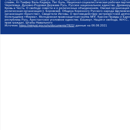
славян, Ат-Такфир Валь-Хиджра, Пит Буль, Национал-социалистическая рабочая парт
Череповца, Духовно-Родовая Держава Русь, Русское национальное единство, Древнер
Кровь и Честь, О свободе совести и о религиозных объединениях, Омская организаци
религиозная организация п. Боровский, Община Коренного Русского народа Щелковског
организация «Братство», Свидетели Иеговы, О противодействии экстремистской деяте
болельщиков «Фирма», Молодежная правозащитная группа МПГ, Курсом Правды и Единен
республика Русь, Арестантское уголовное единство, Башкорт, Нация и свобода, W.H.С
прав граждан, Штабы Навального
Источник:
https://minjust.gov.ru/ru/documents/7822/
данные на
06.08.2021