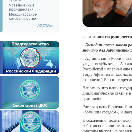
Чрезвычайные
происшествия
Международное
сотрудничество
Все темы »
афганского сотрудничеств
- Господин посол, какую р
значимо для Афганистана
- Афганистан и Россию св
уходят вглубь веков. Афга
Российской империей еще в
Тогда Афганистан как част
отношений России с други
Напомню, что наши госуда
дипломатические связи в н
границей».
Россия в нашей внешней по
«большим соседом», и даже
К сожалению, политически
события оставили нескольк
смотрим вперед, не оглядыв