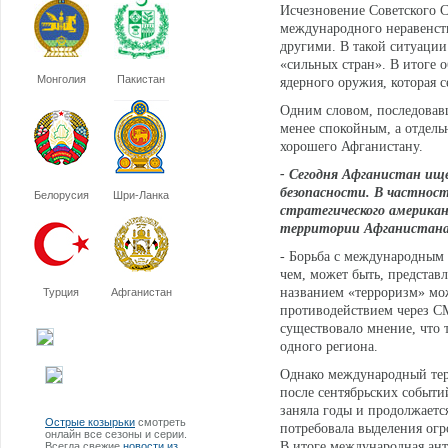
Исчезновение Советского С
международного неравенств
другими. В такой ситуации
«сильных стран». В итоге 
Монголия
Пакистан
ядерного оружия, которая с
Одним словом, последовав
менее спокойным, а отдель
хорошего Афганистану.
- Сегодня Афганистан ище
безопасности. В частност
Белорусия
Шри-Ланка
стратегического американ
территории Афганистана 
- Борьба с международным 
чем, может быть, представл
названием «терроризм» мо
Турция
Афганистан
противодействием через С
существовало мнение, что т
одного региона.
Однако международный терр
после сентябрьских событ
заняла годы и продолжается
Острые козырьки
смотреть
потребовала выделения ог
онлайн все сезоны и серии.
В итоге международная ант
Всегда свежие
новости из