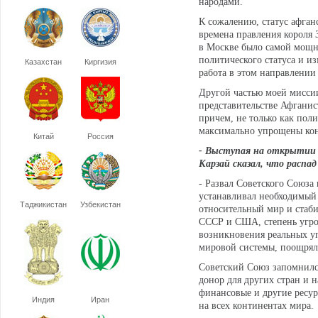
народами.
К сожалению, статус афган
времена правления короля 
в Москве было самой мощн
политического статуса и и
Казахстан
Киргизия
работа в этом направлении
Другой частью моей миссии
представительстве Афганис
причем, не только как поли
максимально упрощены кон
Китай
Россия
- Выступая на открытии Л
Карзай сказал, что распа
- Развал Советского Союза
устанавливал необходимый 
Таджикистан
Узбекистан
относительный мир и стаби
СССР и США, степень угроз
возникновения реальных уг
мировой системы, поощряло
Советский Союз запомнилс
донор для других стран и 
финансовые и другие ресур
Индия
Иран
на всех континентах мира.