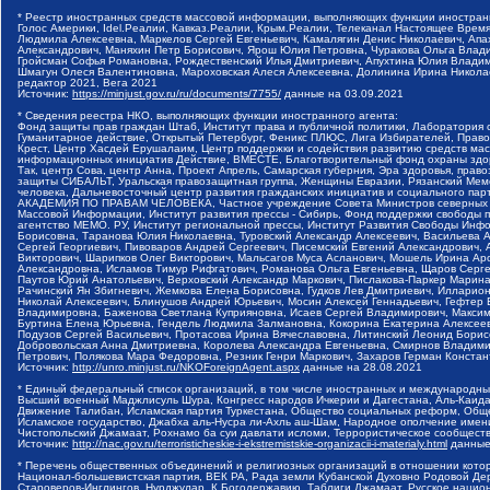
* Реестр иностранных средств массовой информации, выполняющих функции иностранн
Голос Америки, Idel.Реалии, Кавказ.Реалии, Крым.Реалии, Телеканал Настоящее Время
Людмила Алексеевна, Маркелов Сергей Евгеньевич, Камалягин Денис Николаевич, Апах
Александрович, Маняхин Петр Борисович, Ярош Юлия Петровна, Чуракова Ольга Влади
Гройсман Софья Романовна, Рождественский Илья Дмитриевич, Апухтина Юлия Владимир
Шмагун Олеся Валентиновна, Мароховская Алеся Алексеевна, Долинина Ирина Никола
редактор 2021, Вега 2021
Источник:
https://minjust.gov.ru/ru/documents/7755/
данные на
03.09.2021
* Сведения реестра НКО, выполняющих функции иностранного агента:
Фонд защиты прав граждан Штаб, Институт права и публичной политики, Лаборатория
Гуманитарное действие, Открытый Петербург, Феникс ПЛЮС, Лига Избирателей, Правов
Крест, Центр Хасдей Ерушалаим, Центр поддержки и содействия развитию средств мас
информационных инициатив Действие, ВМЕСТЕ, Благотворительный фонд охраны здоров
Так, центр Сова, центр Анна, Проект Апрель, Самарская губерния, Эра здоровья, пр
защиты СИБАЛЬТ, Уральская правозащитная группа, Женщины Евразии, Рязанский Мемо
человека, Дальневосточный центр развития гражданских инициатив и социального пар
АКАДЕМИЯ ПО ПРАВАМ ЧЕЛОВЕКА, Частное учреждение Совета Министров северных стр
Массовой Информации, Институт развития прессы - Сибирь, Фонд поддержки свободы 
агентство МЕМО. РУ, Институт региональной прессы, Институт Развития Свободы Инф
Борисовна, Таранова Юлия Николаевна, Туровский Александр Алексеевич, Васильева 
Сергей Георгиевич, Пивоваров Андрей Сергеевич, Писемский Евгений Александрович,
Викторович, Шарипков Олег Викторович, Мальсагов Муса Асланович, Мошель Ирина Ар
Александровна, Исламов Тимур Рифгатович, Романова Ольга Евгеньевна, Щаров Серг
Паутов Юрий Анатольевич, Верховский Александр Маркович, Пислакова-Паркер Марина
Рачинский Ян Збигневич, Жемкова Елена Борисовна, Гудков Лев Дмитриевич, Иллари
Николай Алексеевич, Блинушов Андрей Юрьевич, Мосин Алексей Геннадьевич, Гефтер
Владимировна, Баженова Светлана Куприяновна, Исаев Сергей Владимирович, Максим
Буртина Елена Юрьевна, Гендель Людмила Залмановна, Кокорина Екатерина Алексеев
Подузов Сергей Васильевич, Протасова Ирина Вячеславовна, Литинский Леонид Борис
Добровольская Анна Дмитриевна, Королева Александра Евгеньевна, Смирнов Владими
Петрович, Полякова Мара Федоровна, Резник Генри Маркович, Захаров Герман Конста
Источник:
http://unro.minjust.ru/NKOForeignAgent.aspx
данные на
28.08.2021
* Единый федеральный список организаций, в том числе иностранных и международны
Высший военный Маджлисуль Шура, Конгресс народов Ичкерии и Дагестана, Аль-Каида, 
Движение Талибан, Исламская партия Туркестана, Общество социальных реформ, Общес
Исламское государство, Джабха аль-Нусра ли-Ахль аш-Шам, Народное ополчение имен
Чистопольский Джамаат, Рохнамо ба суи давлати исломи, Террористическое сообщест
Источник:
http://nac.gov.ru/terroristicheskie-i-ekstremistskie-organizacii-i-materialy.html
данные
* Перечень общественных объединений и религиозных организаций в отношении котор
Национал-большевистская партия, ВЕК РА, Рада земли Кубанской Духовно Родовой Де
Староверов-Инглингов, Нурджулар, К Богодержавию, Таблиги Джамаат, Русское наци