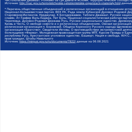
Чистопольский Джамаат, Рохнамо ба суи давлати исломи, Террористическое сообщест
Источник:
http://nac.gov.ru/terroristicheskie-i-ekstremistskie-organizacii-i-materialy.html
данные
* Перечень общественных объединений и религиозных организаций в отношении котор
Национал-большевистская партия, ВЕК РА, Рада земли Кубанской Духовно Родовой Де
Староверов-Инглингов, Нурджулар, К Богодержавию, Таблиги Джамаат, Русское наци
славян, Ат-Такфир Валь-Хиджра, Пит Буль, Национал-социалистическая рабочая парт
Череповца, Духовно-Родовая Держава Русь, Русское национальное единство, Древнер
Кровь и Честь, О свободе совести и о религиозных объединениях, Омская организаци
религиозная организация п. Боровский, Община Коренного Русского народа Щелковског
организация «Братство», Свидетели Иеговы, О противодействии экстремистской деяте
болельщиков «Фирма», Молодежная правозащитная группа МПГ, Курсом Правды и Единен
республика Русь, Арестантское уголовное единство, Башкорт, Нация и свобода, W.H.С
прав граждан, Штабы Навального
Источник:
https://minjust.gov.ru/ru/documents/7822/
данные на
06.08.2021