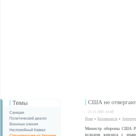
США не отвергают
Темы
21.11.2007 14:48
Санкции
Политический диалог
Иран
Безопаcность
Антитер
Военные учения
Министр обороны США Роб
Неспокойный Кавказ
исходом кризиса с иран
Спецоперация на Украине