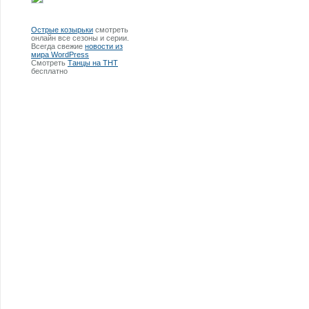
Острые козырьки
смотреть
онлайн все сезоны и серии.
Всегда свежие
новости из
мира WordPress
Смотреть
Танцы на ТНТ
бесплатно