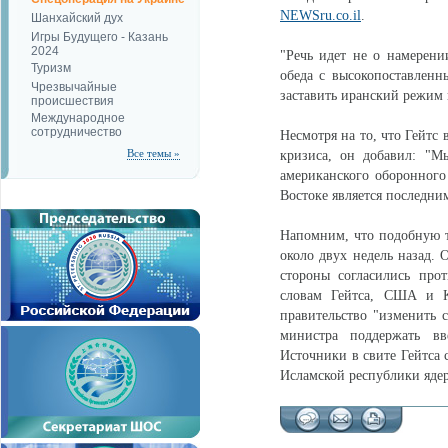
NEWSru.co.il
.
Шанхайский дух
Игры Будущего - Казань
2024
"Речь идет не о намерени
Туризм
обеда с высокопоставлен
Чрезвычайные
заставить иранский режим 
происшествия
Международное
сотрудничество
Несмотря на то, что Гейтс
Все темы »
кризиса, он добавил: "М
американского оборонного
Востоке является последни
Напомним, что подобную то
около двух недель назад.
стороны согласились про
словам Гейтса, США и К
правительство "изменить с
министра поддержать вв
Источники в свите Гейтса 
Исламской республики яде