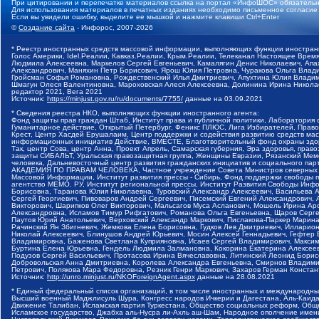
При цитировании и перепечатке материалов ссылка на портал «ИнфоШОС» обязательн
Для использования материалов в печатных изданиях необходимо письменное согласие
Если вы увидели ошибку, выделите ее мышкой и нажмите клавиши Ctrl+Enter
©
Создание сайта
- Инфорос, 2007-2026
* Реестр иностранных средств массовой информации, выполняющих функции иностранн
Голос Америки, Idel.Реалии, Кавказ.Реалии, Крым.Реалии, Телеканал Настоящее Время
Людмила Алексеевна, Маркелов Сергей Евгеньевич, Камалягин Денис Николаевич, Апах
Александрович, Маняхин Петр Борисович, Ярош Юлия Петровна, Чуракова Ольга Влади
Гройсман Софья Романовна, Рождественский Илья Дмитриевич, Апухтина Юлия Владимир
Шмагун Олеся Валентиновна, Мароховская Алеся Алексеевна, Долинина Ирина Никола
редактор 2021, Вега 2021
Источник:
https://minjust.gov.ru/ru/documents/7755/
данные на
03.09.2021
* Сведения реестра НКО, выполняющих функции иностранного агента:
Фонд защиты прав граждан Штаб, Институт права и публичной политики, Лаборатория
Гуманитарное действие, Открытый Петербург, Феникс ПЛЮС, Лига Избирателей, Правов
Крест, Центр Хасдей Ерушалаим, Центр поддержки и содействия развитию средств мас
информационных инициатив Действие, ВМЕСТЕ, Благотворительный фонд охраны здоров
Так, центр Сова, центр Анна, Проект Апрель, Самарская губерния, Эра здоровья, пр
защиты СИБАЛЬТ, Уральская правозащитная группа, Женщины Евразии, Рязанский Мемо
человека, Дальневосточный центр развития гражданских инициатив и социального пар
АКАДЕМИЯ ПО ПРАВАМ ЧЕЛОВЕКА, Частное учреждение Совета Министров северных стр
Массовой Информации, Институт развития прессы - Сибирь, Фонд поддержки свободы 
агентство МЕМО. РУ, Институт региональной прессы, Институт Развития Свободы Инф
Борисовна, Таранова Юлия Николаевна, Туровский Александр Алексеевич, Васильева 
Сергей Георгиевич, Пивоваров Андрей Сергеевич, Писемский Евгений Александрович,
Викторович, Шарипков Олег Викторович, Мальсагов Муса Асланович, Мошель Ирина Ар
Александровна, Исламов Тимур Рифгатович, Романова Ольга Евгеньевна, Щаров Серг
Паутов Юрий Анатольевич, Верховский Александр Маркович, Пислакова-Паркер Марина
Рачинский Ян Збигневич, Жемкова Елена Борисовна, Гудков Лев Дмитриевич, Иллари
Николай Алексеевич, Блинушов Андрей Юрьевич, Мосин Алексей Геннадьевич, Гефтер
Владимировна, Баженова Светлана Куприяновна, Исаев Сергей Владимирович, Максим
Буртина Елена Юрьевна, Гендель Людмила Залмановна, Кокорина Екатерина Алексеев
Подузов Сергей Васильевич, Протасова Ирина Вячеславовна, Литинский Леонид Борис
Добровольская Анна Дмитриевна, Королева Александра Евгеньевна, Смирнов Владими
Петрович, Полякова Мара Федоровна, Резник Генри Маркович, Захаров Герман Конста
Источник:
http://unro.minjust.ru/NKOForeignAgent.aspx
данные на
28.08.2021
* Единый федеральный список организаций, в том числе иностранных и международны
Высший военный Маджлисуль Шура, Конгресс народов Ичкерии и Дагестана, Аль-Каида, 
Движение Талибан, Исламская партия Туркестана, Общество социальных реформ, Общес
Исламское государство, Джабха аль-Нусра ли-Ахль аш-Шам, Народное ополчение имен