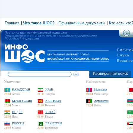
Главная
Что такое ШОС?
Официальные документы
Кто есть кто
Портал создан при финансовой поддержке
Федерального агентства по печати и массовым коммуникациям
Российской Федерации
Расширенный поиск
Участники:
Наблюдатели:
Пар
КАЗАХСТАН
ИРАН
Монголия
23:04
Астана
21:34
Тегеран
01:04
Улан-Батор
21:3
БЕЛОРУССИЯ
КИРГИЗИЯ
Афганистан
20:04
Минск
23:04
Бишкек
21:34
Кабул
22:0
ИНДИЯ
КИТАЙ
22:34
Дели
01:04
Пекин
21:0
РОССИЯ
ПАКИСТАН
21:04
Москва
22:04
Исламабад
21:0