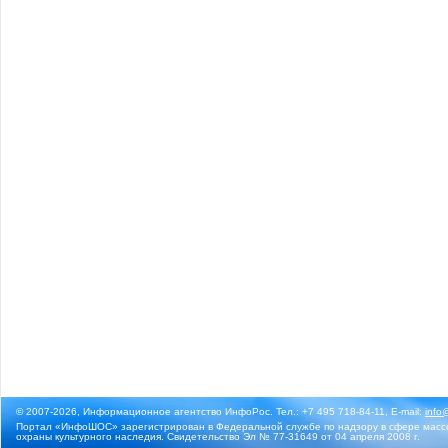
© 2007-2026, Информационное агентство ИнфоРос. Тел.: +7 495 718-84-11, E-mail:
info
Портал «ИнфоШОС» зарегистрирован в Федеральной службе по надзору в сфере массо
охраны культурного наследия. Свидетельство Эл № 77-31649 от 04 апреля 2008 г.