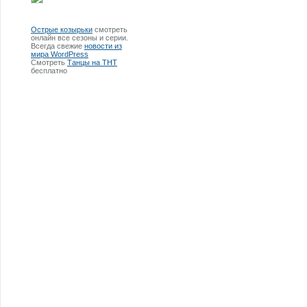
Острые козырьки
смотреть
онлайн все сезоны и серии.
Всегда свежие
новости из
мира WordPress
Смотреть
Танцы на ТНТ
бесплатно