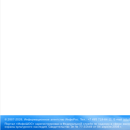
© 2007-2026, Информационное агентство ИнфоРос. Тел.: +7 495 718-84-11, E-mail:
info
Портал «ИнфоШОС» зарегистрирован в Федеральной службе по надзору в сфере массо
охраны культурного наследия. Свидетельство Эл № 77-31649 от 04 апреля 2008 г.