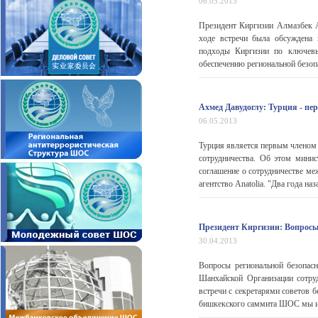
06.05.2013
Президент Киргизии Алмазбек 
ходе встречи была обсуждена
подходы Киргизии по ключевы
обеспечению региональной безопа
Ахмед Давудоглу: Турция - п
06.05.2013
Турция является первым членом 
сотрудничества. Об этом мини
соглашение о сотрудничестве 
агентство Anatolia. "Два года на
Президент Киргизии: Вопросы
30.04.2013
Вопросы региональной безопасн
Шанхайской Организации сотру
встречи с секретарями советов 
бишкекского саммита ШОС мы исх