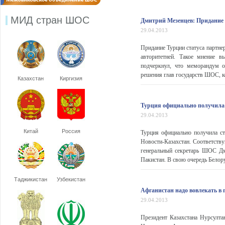
МИД стран ШОС
Дмитрий Мезенцев: Придание 
29.04.2013
Придание Турции статуса партне
авторитетней. Такое мнение
подчеркнул, что меморандум о
решения глав государств ШОС, к
Казахстан
Киргизия
Турция официально получила 
29.04.2013
Китай
Россия
Турция официально получила ст
Новости-Казахстан. Соответст
генеральный секретарь ШОС Д
Пакистан. В свою очередь Белор
Таджикистан
Узбекистан
Афганистан надо вовлекать в п
29.04.2013
Президент Казахстана Нурсулта