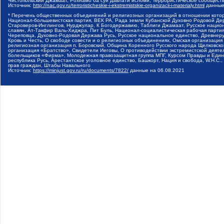
Чистопольский Джамаат, Рохнамо ба суи давлати исломи, Террористическое сообщест
Источник:
http://nac.gov.ru/terroristicheskie-i-ekstremistskie-organizacii-i-materialy.html
данные
* Перечень общественных объединений и религиозных организаций в отношении котор
Национал-большевистская партия, ВЕК РА, Рада земли Кубанской Духовно Родовой Де
Староверов-Инглингов, Нурджулар, К Богодержавию, Таблиги Джамаат, Русское наци
славян, Ат-Такфир Валь-Хиджра, Пит Буль, Национал-социалистическая рабочая парт
Череповца, Духовно-Родовая Держава Русь, Русское национальное единство, Древнер
Кровь и Честь, О свободе совести и о религиозных объединениях, Омская организаци
религиозная организация п. Боровский, Община Коренного Русского народа Щелковског
организация «Братство», Свидетели Иеговы, О противодействии экстремистской деяте
болельщиков «Фирма», Молодежная правозащитная группа МПГ, Курсом Правды и Единен
республика Русь, Арестантское уголовное единство, Башкорт, Нация и свобода, W.H.С
прав граждан, Штабы Навального
Источник:
https://minjust.gov.ru/ru/documents/7822/
данные на
06.08.2021