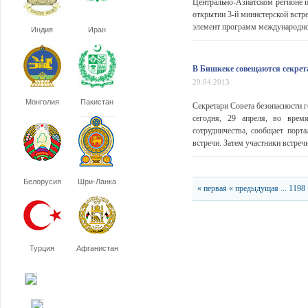
Центрально-Азиатском регионе и
открытии 3-й министерской встр
элемент программ международног
Индия
Иран
В Бишкеке совещаются секре
29.04.2013
Монголия
Пакистан
Секретари Совета безопасности 
сегодня, 29 апреля, во врем
сотрудничества, сообщает порт
встречи. Затем участники встреч
Белорусия
Шри-Ланка
« первая
« предыдущая
...
1198
Турция
Афганистан