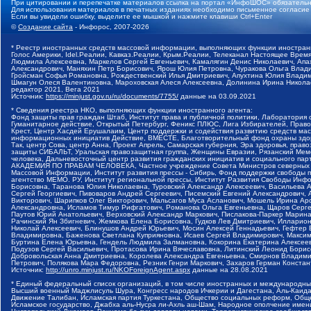
При цитировании и перепечатке материалов ссылка на портал «ИнфоШОС» обязательн
Для использования материалов в печатных изданиях необходимо письменное согласие
Если вы увидели ошибку, выделите ее мышкой и нажмите клавиши Ctrl+Enter
©
Создание сайта
- Инфорос, 2007-2026
* Реестр иностранных средств массовой информации, выполняющих функции иностранн
Голос Америки, Idel.Реалии, Кавказ.Реалии, Крым.Реалии, Телеканал Настоящее Время
Людмила Алексеевна, Маркелов Сергей Евгеньевич, Камалягин Денис Николаевич, Апах
Александрович, Маняхин Петр Борисович, Ярош Юлия Петровна, Чуракова Ольга Влади
Гройсман Софья Романовна, Рождественский Илья Дмитриевич, Апухтина Юлия Владимир
Шмагун Олеся Валентиновна, Мароховская Алеся Алексеевна, Долинина Ирина Никола
редактор 2021, Вега 2021
Источник:
https://minjust.gov.ru/ru/documents/7755/
данные на
03.09.2021
* Сведения реестра НКО, выполняющих функции иностранного агента:
Фонд защиты прав граждан Штаб, Институт права и публичной политики, Лаборатория
Гуманитарное действие, Открытый Петербург, Феникс ПЛЮС, Лига Избирателей, Правов
Крест, Центр Хасдей Ерушалаим, Центр поддержки и содействия развитию средств мас
информационных инициатив Действие, ВМЕСТЕ, Благотворительный фонд охраны здоров
Так, центр Сова, центр Анна, Проект Апрель, Самарская губерния, Эра здоровья, пр
защиты СИБАЛЬТ, Уральская правозащитная группа, Женщины Евразии, Рязанский Мемо
человека, Дальневосточный центр развития гражданских инициатив и социального пар
АКАДЕМИЯ ПО ПРАВАМ ЧЕЛОВЕКА, Частное учреждение Совета Министров северных стр
Массовой Информации, Институт развития прессы - Сибирь, Фонд поддержки свободы 
агентство МЕМО. РУ, Институт региональной прессы, Институт Развития Свободы Инф
Борисовна, Таранова Юлия Николаевна, Туровский Александр Алексеевич, Васильева 
Сергей Георгиевич, Пивоваров Андрей Сергеевич, Писемский Евгений Александрович,
Викторович, Шарипков Олег Викторович, Мальсагов Муса Асланович, Мошель Ирина Ар
Александровна, Исламов Тимур Рифгатович, Романова Ольга Евгеньевна, Щаров Серг
Паутов Юрий Анатольевич, Верховский Александр Маркович, Пислакова-Паркер Марина
Рачинский Ян Збигневич, Жемкова Елена Борисовна, Гудков Лев Дмитриевич, Иллари
Николай Алексеевич, Блинушов Андрей Юрьевич, Мосин Алексей Геннадьевич, Гефтер
Владимировна, Баженова Светлана Куприяновна, Исаев Сергей Владимирович, Максим
Буртина Елена Юрьевна, Гендель Людмила Залмановна, Кокорина Екатерина Алексеев
Подузов Сергей Васильевич, Протасова Ирина Вячеславовна, Литинский Леонид Борис
Добровольская Анна Дмитриевна, Королева Александра Евгеньевна, Смирнов Владими
Петрович, Полякова Мара Федоровна, Резник Генри Маркович, Захаров Герман Конста
Источник:
http://unro.minjust.ru/NKOForeignAgent.aspx
данные на
28.08.2021
* Единый федеральный список организаций, в том числе иностранных и международны
Высший военный Маджлисуль Шура, Конгресс народов Ичкерии и Дагестана, Аль-Каида, 
Движение Талибан, Исламская партия Туркестана, Общество социальных реформ, Общес
Исламское государство, Джабха аль-Нусра ли-Ахль аш-Шам, Народное ополчение имен