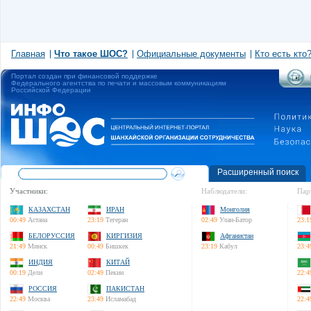
Главная
Что такое ШОС?
Официальные документы
Кто есть кто
Портал создан при финансовой поддержке
Федерального агентства по печати и массовым коммуникациям
Российской Федерации
Расширенный поиск
Участники:
Наблюдатели:
Пар
КАЗАХСТАН
ИРАН
Монголия
00:49
Астана
23:19
Тегеран
02:49
Улан-Батор
23:1
БЕЛОРУССИЯ
КИРГИЗИЯ
Афганистан
21:49
Минск
00:49
Бишкек
23:19
Кабул
23:4
ИНДИЯ
КИТАЙ
00:19
Дели
02:49
Пекин
22:4
РОССИЯ
ПАКИСТАН
22:49
Москва
23:49
Исламабад
22:4