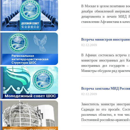
В Москве в целом позитивно в
декабря обновленной американ
департамента и печати МИД Ро
становлении Афганистана в качес
Встреча министров иностранны
02.12.2009
В Афинах состоялась встреча г
министром иностранных дел Ка
иностранных дел государств –
Министры обсудили ряд практичес
Встреча замглавы МИД России
02.12.2009
Заместитель министра иностр
Саджади по его просьбе. Сос
различных областях, в том чис
Постоянной российско-иранской 