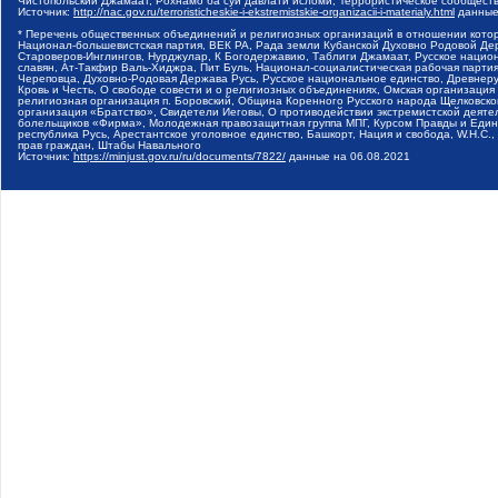
Чистопольский Джамаат, Рохнамо ба суи давлати исломи, Террористическое сообщест
Источник:
http://nac.gov.ru/terroristicheskie-i-ekstremistskie-organizacii-i-materialy.html
данные
* Перечень общественных объединений и религиозных организаций в отношении котор
Национал-большевистская партия, ВЕК РА, Рада земли Кубанской Духовно Родовой Де
Староверов-Инглингов, Нурджулар, К Богодержавию, Таблиги Джамаат, Русское наци
славян, Ат-Такфир Валь-Хиджра, Пит Буль, Национал-социалистическая рабочая парт
Череповца, Духовно-Родовая Держава Русь, Русское национальное единство, Древнер
Кровь и Честь, О свободе совести и о религиозных объединениях, Омская организаци
религиозная организация п. Боровский, Община Коренного Русского народа Щелковског
организация «Братство», Свидетели Иеговы, О противодействии экстремистской деяте
болельщиков «Фирма», Молодежная правозащитная группа МПГ, Курсом Правды и Единен
республика Русь, Арестантское уголовное единство, Башкорт, Нация и свобода, W.H.С
прав граждан, Штабы Навального
Источник:
https://minjust.gov.ru/ru/documents/7822/
данные на
06.08.2021