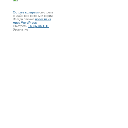
Острые козырьки
смотреть
онлайн все сезоны и серии.
Всегда свежие
новости из
мира WordPress
Смотреть
Танцы на ТНТ
бесплатно