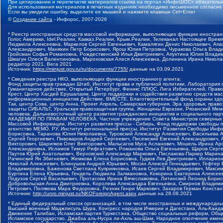
При цитировании и перепечатке материалов ссылка на портал «ИнфоШОС» обязательн
Для использования материалов в печатных изданиях необходимо письменное согласие
Если вы увидели ошибку, выделите ее мышкой и нажмите клавиши Ctrl+Enter
©
Создание сайта
- Инфорос, 2007-2026
* Реестр иностранных средств массовой информации, выполняющих функции иностранн
Голос Америки, Idel.Реалии, Кавказ.Реалии, Крым.Реалии, Телеканал Настоящее Время
Людмила Алексеевна, Маркелов Сергей Евгеньевич, Камалягин Денис Николаевич, Апах
Александрович, Маняхин Петр Борисович, Ярош Юлия Петровна, Чуракова Ольга Влади
Гройсман Софья Романовна, Рождественский Илья Дмитриевич, Апухтина Юлия Владимир
Шмагун Олеся Валентиновна, Мароховская Алеся Алексеевна, Долинина Ирина Никола
редактор 2021, Вега 2021
Источник:
https://minjust.gov.ru/ru/documents/7755/
данные на
03.09.2021
* Сведения реестра НКО, выполняющих функции иностранного агента:
Фонд защиты прав граждан Штаб, Институт права и публичной политики, Лаборатория
Гуманитарное действие, Открытый Петербург, Феникс ПЛЮС, Лига Избирателей, Правов
Крест, Центр Хасдей Ерушалаим, Центр поддержки и содействия развитию средств мас
информационных инициатив Действие, ВМЕСТЕ, Благотворительный фонд охраны здоров
Так, центр Сова, центр Анна, Проект Апрель, Самарская губерния, Эра здоровья, пр
защиты СИБАЛЬТ, Уральская правозащитная группа, Женщины Евразии, Рязанский Мемо
человека, Дальневосточный центр развития гражданских инициатив и социального пар
АКАДЕМИЯ ПО ПРАВАМ ЧЕЛОВЕКА, Частное учреждение Совета Министров северных стр
Массовой Информации, Институт развития прессы - Сибирь, Фонд поддержки свободы 
агентство МЕМО. РУ, Институт региональной прессы, Институт Развития Свободы Инф
Борисовна, Таранова Юлия Николаевна, Туровский Александр Алексеевич, Васильева 
Сергей Георгиевич, Пивоваров Андрей Сергеевич, Писемский Евгений Александрович,
Викторович, Шарипков Олег Викторович, Мальсагов Муса Асланович, Мошель Ирина Ар
Александровна, Исламов Тимур Рифгатович, Романова Ольга Евгеньевна, Щаров Серг
Паутов Юрий Анатольевич, Верховский Александр Маркович, Пислакова-Паркер Марина
Рачинский Ян Збигневич, Жемкова Елена Борисовна, Гудков Лев Дмитриевич, Иллари
Николай Алексеевич, Блинушов Андрей Юрьевич, Мосин Алексей Геннадьевич, Гефтер
Владимировна, Баженова Светлана Куприяновна, Исаев Сергей Владимирович, Максим
Буртина Елена Юрьевна, Гендель Людмила Залмановна, Кокорина Екатерина Алексеев
Подузов Сергей Васильевич, Протасова Ирина Вячеславовна, Литинский Леонид Борис
Добровольская Анна Дмитриевна, Королева Александра Евгеньевна, Смирнов Владими
Петрович, Полякова Мара Федоровна, Резник Генри Маркович, Захаров Герман Конста
Источник:
http://unro.minjust.ru/NKOForeignAgent.aspx
данные на
28.08.2021
* Единый федеральный список организаций, в том числе иностранных и международны
Высший военный Маджлисуль Шура, Конгресс народов Ичкерии и Дагестана, Аль-Каида, 
Движение Талибан, Исламская партия Туркестана, Общество социальных реформ, Общес
Исламское государство, Джабха аль-Нусра ли-Ахль аш-Шам, Народное ополчение имен