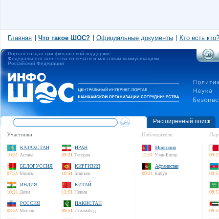
Главная
Что такое ШОС?
Официальные документы
Кто есть кто
Портал создан при финансовой поддержке
Федерального агентства по печати и массовым коммуникациям
Российской Федерации
Расширенный поиск
Участники:
Наблюдатели:
Пар
КАЗАХСТАН
ИРАН
Монголия
10:51
Астана
09:21
Тегеран
12:51
Улан-Батор
09:2
БЕЛОРУССИЯ
КИРГИЗИЯ
Афганистан
07:51
Минск
10:51
Бишкек
09:21
Кабул
09:5
ИНДИЯ
КИТАЙ
10:21
Дели
12:51
Пекин
08:5
РОССИЯ
ПАКИСТАН
08:51
Москва
09:51
Исламабад
08:5