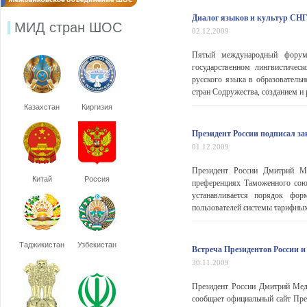
Диалог языков и культур СНГ
МИД стран ШОС
02.12.2009
Пятый международный форум
государственном лингвистиче
русского языка в образователь
стран Содружества, созданием и 
Казахстан
Киргизия
Президент России подписал з
01.12.2009
Президент России Дмитрий Ме
Китай
Россия
преференциях Таможенного союз
устанавливается порядок фор
пользователей системы тарифных 
Таджикистан
Узбекистан
Встреча Президентов России 
30.11.2009
Президент России Дмитрий Мед
сообщает официальный сайт Пре