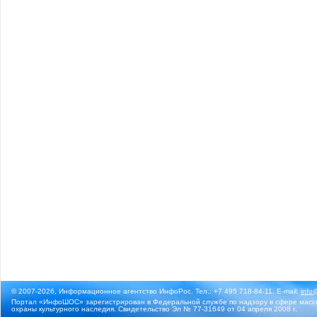
© 2007-2026, Информационное агентство ИнфоРос. Тел.: +7 495 718-84-11, E-mail:
info
Портал «ИнфоШОС» зарегистрирован в Федеральной службе по надзору в сфере массо
охраны культурного наследия. Свидетельство Эл № 77-31649 от 04 апреля 2008 г.