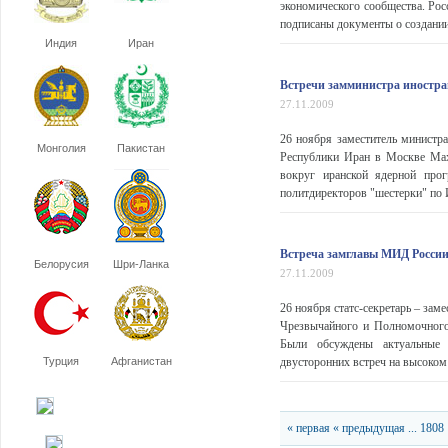
экономического сообщества. Ро
подписаны документы о создании
Индия
Иран
Встречи замминистра иностра
27.11.2009
26 ноября заместитель министр
Монголия
Пакистан
Республики Иран в Москве Мах
вокруг иранской ядерной про
политдиректоров "шестерки" по
Встреча замглавы МИД России
Белорусия
Шри-Ланка
27.11.2009
26 ноября статс-секретарь – за
Чрезвычайного и Полномочного
Были обсуждены актуальные в
Турция
Афганистан
двусторонних встреч на высоком 
« первая
« предыдущая
...
1808