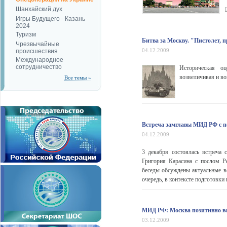
Шанхайский дух
Игры Будущего - Казань
2024
Туризм
Битва за Москву. "Пистолет, п
Чрезвычайные
04.12.2009
происшествия
Международное
сотрудничество
Историческая оц
возвеличивая и во
Все темы »
Встреча замглавы МИД РФ с п
04.12.2009
3 декабря состоялась встреча 
Григория Карасина с послом Р
беседы обсуждены актуальные в
очередь, в контексте подготовки
МИД РФ: Москва позитивно в
03.12.2009