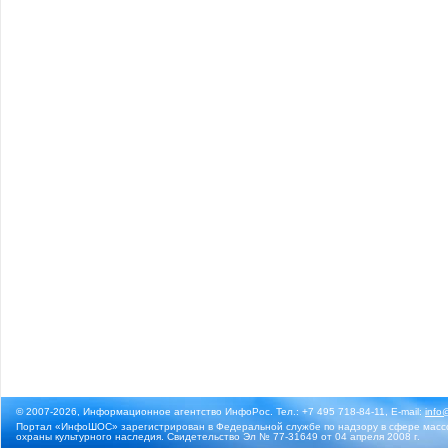
© 2007-2026, Информационное агентство ИнфоРос. Тел.: +7 495 718-84-11, E-mail:
info
Портал «ИнфоШОС» зарегистрирован в Федеральной службе по надзору в сфере массо
охраны культурного наследия. Свидетельство Эл № 77-31649 от 04 апреля 2008 г.