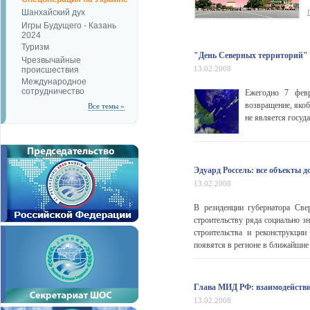
Шанхайский дух
Игры Будущего - Казань
2024
Туризм
"День Северных территорий"
Чрезвычайные
13.02.2008
происшествия
Международное
сотрудничество
Ежегодно 7 февр
возвращение, яко
Все темы »
не является госуда
Эдуард Россель: все объекты
13.02.2008
В резиденции губернатора Све
строительству ряда социально 
строительства и реконструкци
появятся в регионе в ближайшие 
Глава МИД РФ: взаимодействи
13.02.2008