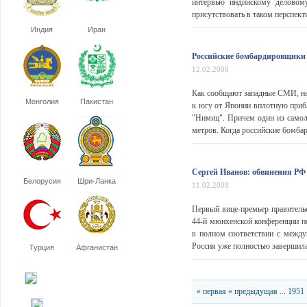
интервью индийскому деловом
присутствовать в таком перспект
Индия
Иран
Российские бомбардировщики
12.02.2008
Как сообщают западные СМИ, на
Монголия
Пакистан
к югу от Японии вплотную приб
"Нимиц". Причем один из самол
метров. Когда российские бомба
Сергей Иванов: обвинения РФ 
Белорусия
Шри-Ланка
11.02.2008
Первый вице-премьер правитель
44-й мюнхенской конференции по
в полном соответствии с межд
Россия уже полностью завершила 
Турция
Афганистан
« первая
« предыдущая
...
1951