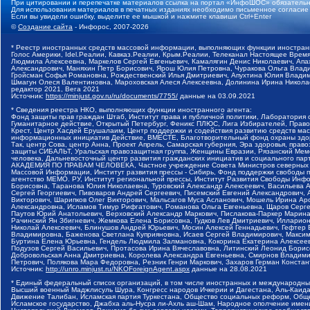
При цитировании и перепечатке материалов ссылка на портал «ИнфоШОС» обязательн
Для использования материалов в печатных изданиях необходимо письменное согласие
Если вы увидели ошибку, выделите ее мышкой и нажмите клавиши Ctrl+Enter
©
Создание сайта
- Инфорос, 2007-2026
* Реестр иностранных средств массовой информации, выполняющих функции иностранн
Голос Америки, Idel.Реалии, Кавказ.Реалии, Крым.Реалии, Телеканал Настоящее Время
Людмила Алексеевна, Маркелов Сергей Евгеньевич, Камалягин Денис Николаевич, Апах
Александрович, Маняхин Петр Борисович, Ярош Юлия Петровна, Чуракова Ольга Влади
Гройсман Софья Романовна, Рождественский Илья Дмитриевич, Апухтина Юлия Владимир
Шмагун Олеся Валентиновна, Мароховская Алеся Алексеевна, Долинина Ирина Никола
редактор 2021, Вега 2021
Источник:
https://minjust.gov.ru/ru/documents/7755/
данные на
03.09.2021
* Сведения реестра НКО, выполняющих функции иностранного агента:
Фонд защиты прав граждан Штаб, Институт права и публичной политики, Лаборатория
Гуманитарное действие, Открытый Петербург, Феникс ПЛЮС, Лига Избирателей, Правов
Крест, Центр Хасдей Ерушалаим, Центр поддержки и содействия развитию средств мас
информационных инициатив Действие, ВМЕСТЕ, Благотворительный фонд охраны здоров
Так, центр Сова, центр Анна, Проект Апрель, Самарская губерния, Эра здоровья, пр
защиты СИБАЛЬТ, Уральская правозащитная группа, Женщины Евразии, Рязанский Мемо
человека, Дальневосточный центр развития гражданских инициатив и социального пар
АКАДЕМИЯ ПО ПРАВАМ ЧЕЛОВЕКА, Частное учреждение Совета Министров северных стр
Массовой Информации, Институт развития прессы - Сибирь, Фонд поддержки свободы 
агентство МЕМО. РУ, Институт региональной прессы, Институт Развития Свободы Инф
Борисовна, Таранова Юлия Николаевна, Туровский Александр Алексеевич, Васильева 
Сергей Георгиевич, Пивоваров Андрей Сергеевич, Писемский Евгений Александрович,
Викторович, Шарипков Олег Викторович, Мальсагов Муса Асланович, Мошель Ирина Ар
Александровна, Исламов Тимур Рифгатович, Романова Ольга Евгеньевна, Щаров Серг
Паутов Юрий Анатольевич, Верховский Александр Маркович, Пислакова-Паркер Марина
Рачинский Ян Збигневич, Жемкова Елена Борисовна, Гудков Лев Дмитриевич, Иллари
Николай Алексеевич, Блинушов Андрей Юрьевич, Мосин Алексей Геннадьевич, Гефтер
Владимировна, Баженова Светлана Куприяновна, Исаев Сергей Владимирович, Максим
Буртина Елена Юрьевна, Гендель Людмила Залмановна, Кокорина Екатерина Алексеев
Подузов Сергей Васильевич, Протасова Ирина Вячеславовна, Литинский Леонид Борис
Добровольская Анна Дмитриевна, Королева Александра Евгеньевна, Смирнов Владими
Петрович, Полякова Мара Федоровна, Резник Генри Маркович, Захаров Герман Конста
Источник:
http://unro.minjust.ru/NKOForeignAgent.aspx
данные на
28.08.2021
* Единый федеральный список организаций, в том числе иностранных и международны
Высший военный Маджлисуль Шура, Конгресс народов Ичкерии и Дагестана, Аль-Каида, 
Движение Талибан, Исламская партия Туркестана, Общество социальных реформ, Общес
Исламское государство, Джабха аль-Нусра ли-Ахль аш-Шам, Народное ополчение имен