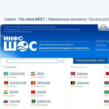
Главная
Что такое ШОС?
Официальные документы
Кто есть кто
Портал создан при финансовой поддержке
Федерального агентства по печати и массовым коммуникациям
Российской Федерации
Расширенный поиск
Участники:
Наблюдатели:
Пар
КАЗАХСТАН
ИРАН
Монголия
20:42
Астана
19:12
Тегеран
22:42
Улан-Батор
19:1
БЕЛОРУССИЯ
КИРГИЗИЯ
Афганистан
17:42
Минск
20:42
Бишкек
19:12
Кабул
19:4
ИНДИЯ
КИТАЙ
20:12
Дели
22:42
Пекин
18:4
РОССИЯ
ПАКИСТАН
18:42
Москва
19:42
Исламабад
18:4