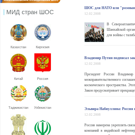
ШОС для НАТО или "розовая 
МИД стран ШОС
12.02.2008
В Североатланти
Шанхайской орга
для войны с талиб
Казахстан
Киргизия
Владимир Путин подписал зак
12.02.2008
Президент России Владимир 
Китай
Россия
межправительственного соглаше
космического пространства. Это
Закон предусматривает прекраще
Таджикистан
Узбекистан
Эльвира Набиуллина: Россия н
12.02.2008
Россия намерена укреплять связ
компаний в индийской нефтепе