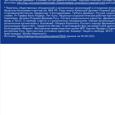
Чистопольский Джамаат, Рохнамо ба суи давлати исломи, Террористическое сообщест
Источник:
http://nac.gov.ru/terroristicheskie-i-ekstremistskie-organizacii-i-materialy.html
данные
* Перечень общественных объединений и религиозных организаций в отношении котор
Национал-большевистская партия, ВЕК РА, Рада земли Кубанской Духовно Родовой Де
Староверов-Инглингов, Нурджулар, К Богодержавию, Таблиги Джамаат, Русское наци
славян, Ат-Такфир Валь-Хиджра, Пит Буль, Национал-социалистическая рабочая парт
Череповца, Духовно-Родовая Держава Русь, Русское национальное единство, Древнер
Кровь и Честь, О свободе совести и о религиозных объединениях, Омская организаци
религиозная организация п. Боровский, Община Коренного Русского народа Щелковског
организация «Братство», Свидетели Иеговы, О противодействии экстремистской деяте
болельщиков «Фирма», Молодежная правозащитная группа МПГ, Курсом Правды и Единен
республика Русь, Арестантское уголовное единство, Башкорт, Нация и свобода, W.H.С
прав граждан, Штабы Навального
Источник:
https://minjust.gov.ru/ru/documents/7822/
данные на
06.08.2021