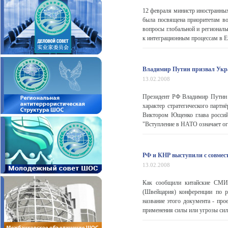
12 февраля министр иностранных
была посвящена приоритетам во
вопросы глобальной и регионал
к интеграционным процессам в Ев
Владимир Путин призвал Укра
13.02.2008
Президент РФ Владимир Путин с
характер стратегического партн
Виктором Ющенко глава российс
"Вступление в НАТО означает огр
РФ и КНР выступили с совмес
13.02.2008
Как сообщили китайские СМИ,
(Швейцария) конференции по р
название этого документа - пр
применения силы или угрозы сил