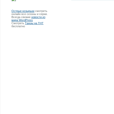
Острые козырьки
смотреть
онлайн все сезоны и серии.
Всегда свежие
новости из
мира WordPress
Смотреть
Танцы на ТНТ
бесплатно