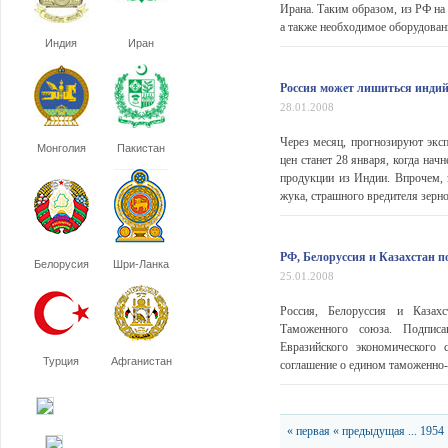
Ирана. Таким образом, из РФ на
а также необходимое оборудовани
Индия
Иран
Россия может лишиться индий
28.01.2008
Через месяц, прогнозируют эксп
Монголия
Пакистан
цен станет 28 января, когда нач
продукции из Индии. Впрочем, 
жука, страшного вредителя зерно
РФ, Белоруссия и Казахстан 
Белорусия
Шри-Ланка
25.01.2008
Россия, Белоруссия и Казах
Таможенного союза. Подписан
Евразийского экономического
Турция
Афганистан
соглашение о едином таможенно-
« первая
« предыдущая
...
1954