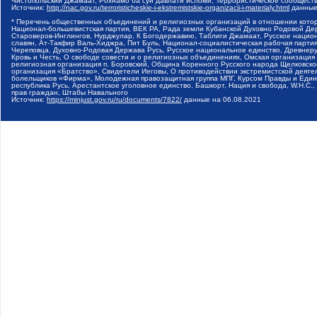
Чистопольский Джамаат, Рохнамо ба суи давлати исломи, Террористическое сообщест
Источник:
http://nac.gov.ru/terroristicheskie-i-ekstremistskie-organizacii-i-materialy.html
данные
* Перечень общественных объединений и религиозных организаций в отношении котор
Национал-большевистская партия, ВЕК РА, Рада земли Кубанской Духовно Родовой Де
Староверов-Инглингов, Нурджулар, К Богодержавию, Таблиги Джамаат, Русское наци
славян, Ат-Такфир Валь-Хиджра, Пит Буль, Национал-социалистическая рабочая парт
Череповца, Духовно-Родовая Держава Русь, Русское национальное единство, Древнер
Кровь и Честь, О свободе совести и о религиозных объединениях, Омская организаци
религиозная организация п. Боровский, Община Коренного Русского народа Щелковског
организация «Братство», Свидетели Иеговы, О противодействии экстремистской деяте
болельщиков «Фирма», Молодежная правозащитная группа МПГ, Курсом Правды и Единен
республика Русь, Арестантское уголовное единство, Башкорт, Нация и свобода, W.H.С
прав граждан, Штабы Навального
Источник:
https://minjust.gov.ru/ru/documents/7822/
данные на
06.08.2021