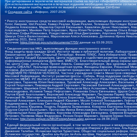
При цитировании и перепечатке материалов ссылка на портал «ИнфоШОС» обязательн
Для использования материалов в печатных изданиях необходимо письменное согласие
Если вы увидели ошибку, выделите ее мышкой и нажмите клавиши Ctrl+Enter
©
Создание сайта
- Инфорос, 2007-2026
* Реестр иностранных средств массовой информации, выполняющих функции иностранн
Голос Америки, Idel.Реалии, Кавказ.Реалии, Крым.Реалии, Телеканал Настоящее Время
Людмила Алексеевна, Маркелов Сергей Евгеньевич, Камалягин Денис Николаевич, Апах
Александрович, Маняхин Петр Борисович, Ярош Юлия Петровна, Чуракова Ольга Влади
Гройсман Софья Романовна, Рождественский Илья Дмитриевич, Апухтина Юлия Владимир
Шмагун Олеся Валентиновна, Мароховская Алеся Алексеевна, Долинина Ирина Никола
редактор 2021, Вега 2021
Источник:
https://minjust.gov.ru/ru/documents/7755/
данные на
03.09.2021
* Сведения реестра НКО, выполняющих функции иностранного агента:
Фонд защиты прав граждан Штаб, Институт права и публичной политики, Лаборатория
Гуманитарное действие, Открытый Петербург, Феникс ПЛЮС, Лига Избирателей, Правов
Крест, Центр Хасдей Ерушалаим, Центр поддержки и содействия развитию средств мас
информационных инициатив Действие, ВМЕСТЕ, Благотворительный фонд охраны здоров
Так, центр Сова, центр Анна, Проект Апрель, Самарская губерния, Эра здоровья, пр
защиты СИБАЛЬТ, Уральская правозащитная группа, Женщины Евразии, Рязанский Мемо
человека, Дальневосточный центр развития гражданских инициатив и социального пар
АКАДЕМИЯ ПО ПРАВАМ ЧЕЛОВЕКА, Частное учреждение Совета Министров северных стр
Массовой Информации, Институт развития прессы - Сибирь, Фонд поддержки свободы 
агентство МЕМО. РУ, Институт региональной прессы, Институт Развития Свободы Инф
Борисовна, Таранова Юлия Николаевна, Туровский Александр Алексеевич, Васильева 
Сергей Георгиевич, Пивоваров Андрей Сергеевич, Писемский Евгений Александрович,
Викторович, Шарипков Олег Викторович, Мальсагов Муса Асланович, Мошель Ирина Ар
Александровна, Исламов Тимур Рифгатович, Романова Ольга Евгеньевна, Щаров Серг
Паутов Юрий Анатольевич, Верховский Александр Маркович, Пислакова-Паркер Марина
Рачинский Ян Збигневич, Жемкова Елена Борисовна, Гудков Лев Дмитриевич, Иллари
Николай Алексеевич, Блинушов Андрей Юрьевич, Мосин Алексей Геннадьевич, Гефтер
Владимировна, Баженова Светлана Куприяновна, Исаев Сергей Владимирович, Максим
Буртина Елена Юрьевна, Гендель Людмила Залмановна, Кокорина Екатерина Алексеев
Подузов Сергей Васильевич, Протасова Ирина Вячеславовна, Литинский Леонид Борис
Добровольская Анна Дмитриевна, Королева Александра Евгеньевна, Смирнов Владими
Петрович, Полякова Мара Федоровна, Резник Генри Маркович, Захаров Герман Конста
Источник:
http://unro.minjust.ru/NKOForeignAgent.aspx
данные на
28.08.2021
* Единый федеральный список организаций, в том числе иностранных и международны
Высший военный Маджлисуль Шура, Конгресс народов Ичкерии и Дагестана, Аль-Каида, 
Движение Талибан, Исламская партия Туркестана, Общество социальных реформ, Общес
Исламское государство, Джабха аль-Нусра ли-Ахль аш-Шам, Народное ополчение имен