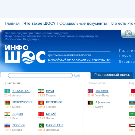
Главная
Что такое ШОС?
Официальные документы
Кто есть кто
Портал создан при финансовой поддержке
Федерального агентства по печати и массовым коммуникациям
Российской Федерации
Расширенный поиск
Участники:
Наблюдатели:
Пар
КАЗАХСТАН
ИРАН
Монголия
20:43
Астана
19:13
Тегеран
22:43
Улан-Батор
19:1
БЕЛОРУССИЯ
КИРГИЗИЯ
Афганистан
17:43
Минск
20:43
Бишкек
19:13
Кабул
19:4
ИНДИЯ
КИТАЙ
20:13
Дели
22:43
Пекин
18:4
РОССИЯ
ПАКИСТАН
18:43
Москва
19:43
Исламабад
18:4