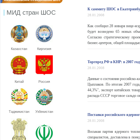
К саммиту ШОС в Екатеринбур
МИД стран ШОС
28.01.2008
Как сообщил 28 января вице-мэр
будет возведено 65 новых объе
Согласно стратегическому прое
бизнес-центров, общей площадью 
Казахстан
Киргизия
Торгпред РФ в КНР: в 2007 год
28.01.2008
Данные о состоянии российско-к
Китай
Россия
Цыплаков. По итогам 2007 года,
44,3%", экспорт китайских това
распада СССР торговое сальдо ок
Таджикистан
Узбекистан
Поставки российского ядерно
28.01.2008
Восьмая партия ядерного топли
специалистов, доставлена в пон