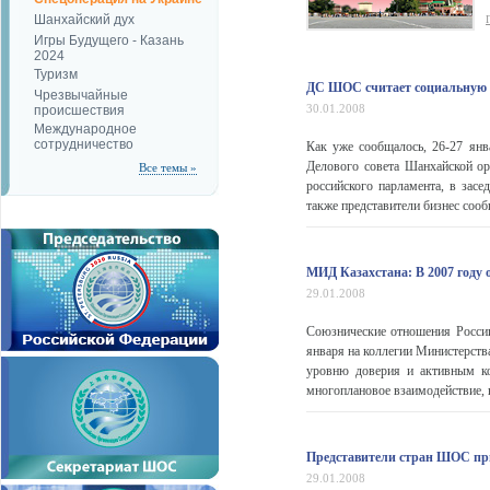
Шанхайский дух
Игры Будущего - Казань
2024
Туризм
ДС ШОС считает социальную о
Чрезвычайные
30.01.2008
происшествия
Международное
сотрудничество
Как уже сообщалось, 26-27 янв
Делового совета Шанхайской ор
Все темы »
российского парламента, в засе
также представители бизнес сооб
МИД Казахстана: В 2007 году 
29.01.2008
Союзнические отношения России
января на коллегии Министерств
уровню доверия и активным ко
многоплановое взаимодействие, 
Представители стран ШОС при
29.01.2008