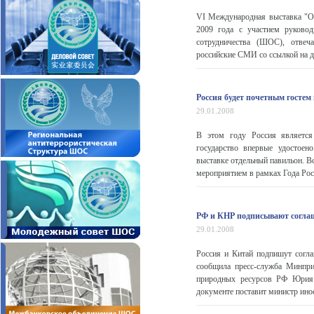
VI Международная выставка "Об
2009 года с участием руковод
сотрудничества (ШОС), отвеч
российские СМИ со ссылкой на д
Россия будет почетным гостем
29.01.2008
В этом году Россия является
государство впервые удостоен
выставке отдельный павильон. В
мероприятием в рамках Года Рос
РФ и КНР подписывают соглаш
29.01.2008
Россия и Китай подпишут согла
сообщила пресс-служба Минпри
природных ресурсов РФ Юрия 
документе поставит министр инос