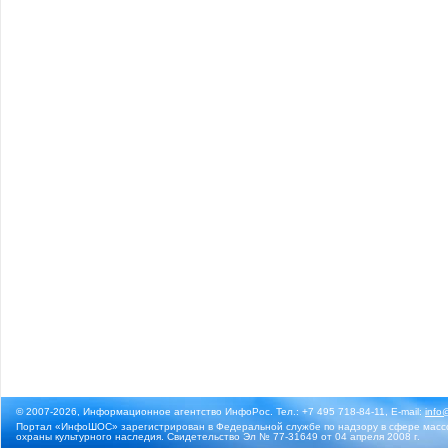
© 2007-2026, Информационное агентство ИнфоРос. Тел.: +7 495 718-84-11, E-mail:
info
Портал «ИнфоШОС» зарегистрирован в Федеральной службе по надзору в сфере массо
охраны культурного наследия. Свидетельство Эл № 77-31649 от 04 апреля 2008 г.