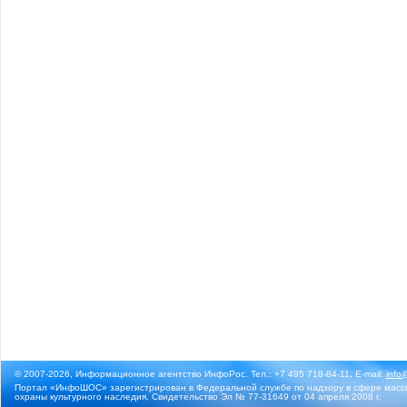
© 2007-2026, Информационное агентство ИнфоРос. Тел.: +7 495 718-84-11, E-mail:
info
Портал «ИнфоШОС» зарегистрирован в Федеральной службе по надзору в сфере массо
охраны культурного наследия. Свидетельство Эл № 77-31649 от 04 апреля 2008 г.