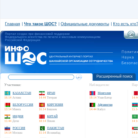
Главная
Что такое ШОС?
Официальные документы
Кто есть кто
Портал создан при финансовой поддержке
Федерального агентства по печати и массовым коммуникациям
Российской Федерации
Расширенный поиск
Участники:
Наблюдатели:
Пар
КАЗАХСТАН
ИРАН
Монголия
16:14
Астана
14:44
Тегеран
18:14
Улан-Батор
14:4
БЕЛОРУССИЯ
КИРГИЗИЯ
Афганистан
13:14
Минск
16:14
Бишкек
14:44
Кабул
15:1
ИНДИЯ
КИТАЙ
15:44
Дели
18:14
Пекин
14:1
РОССИЯ
ПАКИСТАН
14:14
Москва
15:14
Исламабад
14:1