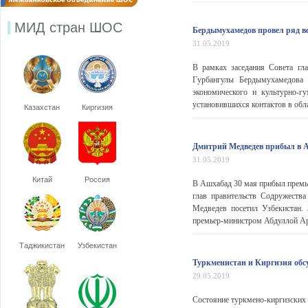
МИД стран ШОС
Бердымухамедов провел ряд в
31.05.2019
В рамках заседания Совета гл
Гурбангулы Бердымухамедова 
экономического и культурно-гу
установившихся контактов в обл
Казахстан
Киргизия
Дмитрий Медведев прибыл в 
31.05.2019
Китай
Россия
В Ашхабад 30 мая прибыл премье
глав правительств Содружеств
Медведев посетил Узбекистан.
премьер-министром Абдуллой Ар
Таджикистан
Узбекистан
Туркменистан и Киргизия обсу
29.05.2019
Состояние туркмено-киргизских