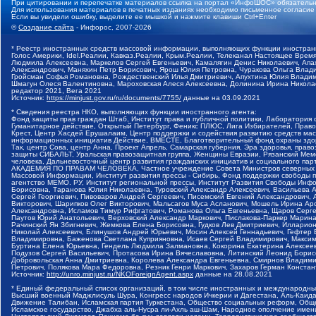
При цитировании и перепечатке материалов ссылка на портал «ИнфоШОС» обязательн
Для использования материалов в печатных изданиях необходимо письменное согласие
Если вы увидели ошибку, выделите ее мышкой и нажмите клавиши Ctrl+Enter
©
Создание сайта
- Инфорос, 2007-2026
* Реестр иностранных средств массовой информации, выполняющих функции иностранн
Голос Америки, Idel.Реалии, Кавказ.Реалии, Крым.Реалии, Телеканал Настоящее Время
Людмила Алексеевна, Маркелов Сергей Евгеньевич, Камалягин Денис Николаевич, Апах
Александрович, Маняхин Петр Борисович, Ярош Юлия Петровна, Чуракова Ольга Влади
Гройсман Софья Романовна, Рождественский Илья Дмитриевич, Апухтина Юлия Владимир
Шмагун Олеся Валентиновна, Мароховская Алеся Алексеевна, Долинина Ирина Никола
редактор 2021, Вега 2021
Источник:
https://minjust.gov.ru/ru/documents/7755/
данные на
03.09.2021
* Сведения реестра НКО, выполняющих функции иностранного агента:
Фонд защиты прав граждан Штаб, Институт права и публичной политики, Лаборатория
Гуманитарное действие, Открытый Петербург, Феникс ПЛЮС, Лига Избирателей, Правов
Крест, Центр Хасдей Ерушалаим, Центр поддержки и содействия развитию средств мас
информационных инициатив Действие, ВМЕСТЕ, Благотворительный фонд охраны здоров
Так, центр Сова, центр Анна, Проект Апрель, Самарская губерния, Эра здоровья, пр
защиты СИБАЛЬТ, Уральская правозащитная группа, Женщины Евразии, Рязанский Мемо
человека, Дальневосточный центр развития гражданских инициатив и социального пар
АКАДЕМИЯ ПО ПРАВАМ ЧЕЛОВЕКА, Частное учреждение Совета Министров северных стр
Массовой Информации, Институт развития прессы - Сибирь, Фонд поддержки свободы 
агентство МЕМО. РУ, Институт региональной прессы, Институт Развития Свободы Инф
Борисовна, Таранова Юлия Николаевна, Туровский Александр Алексеевич, Васильева 
Сергей Георгиевич, Пивоваров Андрей Сергеевич, Писемский Евгений Александрович,
Викторович, Шарипков Олег Викторович, Мальсагов Муса Асланович, Мошель Ирина Ар
Александровна, Исламов Тимур Рифгатович, Романова Ольга Евгеньевна, Щаров Серг
Паутов Юрий Анатольевич, Верховский Александр Маркович, Пислакова-Паркер Марина
Рачинский Ян Збигневич, Жемкова Елена Борисовна, Гудков Лев Дмитриевич, Иллари
Николай Алексеевич, Блинушов Андрей Юрьевич, Мосин Алексей Геннадьевич, Гефтер
Владимировна, Баженова Светлана Куприяновна, Исаев Сергей Владимирович, Максим
Буртина Елена Юрьевна, Гендель Людмила Залмановна, Кокорина Екатерина Алексеев
Подузов Сергей Васильевич, Протасова Ирина Вячеславовна, Литинский Леонид Борис
Добровольская Анна Дмитриевна, Королева Александра Евгеньевна, Смирнов Владими
Петрович, Полякова Мара Федоровна, Резник Генри Маркович, Захаров Герман Конста
Источник:
http://unro.minjust.ru/NKOForeignAgent.aspx
данные на
28.08.2021
* Единый федеральный список организаций, в том числе иностранных и международны
Высший военный Маджлисуль Шура, Конгресс народов Ичкерии и Дагестана, Аль-Каида, 
Движение Талибан, Исламская партия Туркестана, Общество социальных реформ, Общес
Исламское государство, Джабха аль-Нусра ли-Ахль аш-Шам, Народное ополчение имен