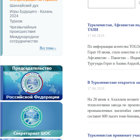
Шанхайский дух
Игры Будущего - Казань
2024
Туризм
Туркменистан, Афганистан под
Чрезвычайные
ТАПИ
происшествия
17.06.2019
Международное
сотрудничество
По информации агентства TOLOn
Все темы »
Герат 16 июня, стало известно о
Афганистан – Пакистан – Инди
Тургунди-Герат и Акина-Андхой, 
В Туркменистане откроется за
17.06.2019
На 28 июня в Ахалском велаяте
технологиями завода по произво
промышленных масштабах синте
составит 600 тысяч тонн бензина,
Туркменистан принимает учас