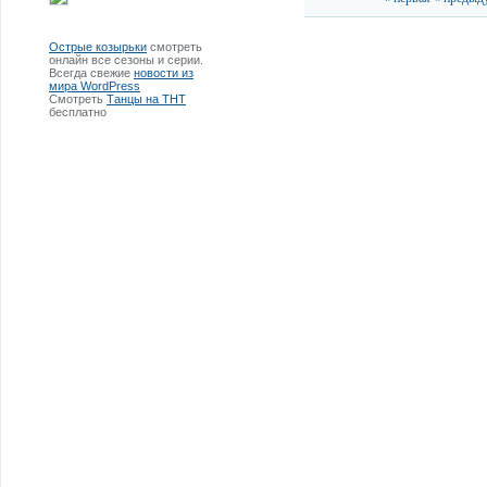
Острые козырьки
смотреть
онлайн все сезоны и серии.
Всегда свежие
новости из
мира WordPress
Смотреть
Танцы на ТНТ
бесплатно