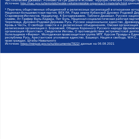
Чистопольский Джамаат, Рохнамо ба суи давлати исломи, Террористическое сообщест
Источник:
http://nac.gov.ru/terroristicheskie-i-ekstremistskie-organizacii-i-materialy.html
данные
* Перечень общественных объединений и религиозных организаций в отношении котор
Национал-большевистская партия, ВЕК РА, Рада земли Кубанской Духовно Родовой Де
Староверов-Инглингов, Нурджулар, К Богодержавию, Таблиги Джамаат, Русское наци
славян, Ат-Такфир Валь-Хиджра, Пит Буль, Национал-социалистическая рабочая парт
Череповца, Духовно-Родовая Держава Русь, Русское национальное единство, Древнер
Кровь и Честь, О свободе совести и о религиозных объединениях, Омская организаци
религиозная организация п. Боровский, Община Коренного Русского народа Щелковског
организация «Братство», Свидетели Иеговы, О противодействии экстремистской деяте
болельщиков «Фирма», Молодежная правозащитная группа МПГ, Курсом Правды и Единен
республика Русь, Арестантское уголовное единство, Башкорт, Нация и свобода, W.H.С
прав граждан, Штабы Навального
Источник:
https://minjust.gov.ru/ru/documents/7822/
данные на
06.08.2021