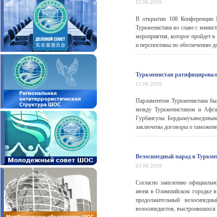
12.06.2019
В открытии 108 Конференции 
Туркменистана во главе с мини
мероприятия, которое пройдет в
и перспективы по обеспечению до
Туркменистан ратифицировал 
11.06.2019
Парламентом Туркменистана был
между Туркменистаном и Афган
Гурбангулы Бердымухамедовы
заключены договоры о таможенно
Велосипедный парад в Туркме
03.06.2019
Согласно заявлению официальн
июня в Олимпийском городке в
продолжительный велосипедн
велосипедистов, выстроившихся в