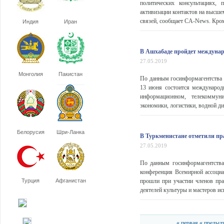
политических консультациях
активизации контактов на высш
связей, сообщает CA-News. Кроме
Индия
Иран
В Ашхабаде пройдет междуна
27.05.2019
Монголия
Пакистан
По данным госинформагентства 
13 июня состоится международ
информационном, телекоммун
экономики, логистики, водной д
Белорусия
Шри-Ланка
В Туркменистане отметили пр
27.05.2019
По данным госинформагентства
конференция Всемирной ассоциа
Турция
Афганистан
прошли при участии членов прав
деятелей культуры и мастеров ис
« первая
« предыд